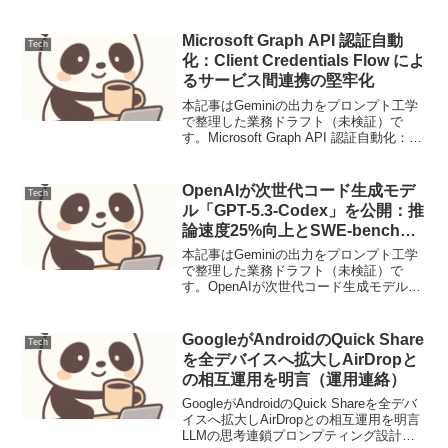
リスクが3位に急浮上、企業の「防御ライ
ン」に激変2026年1月、IPAが発表した最
新ランキングで「AI利用に伴うリス...
Microsoft Graph API 認証自動
Tech
化：Client Credentials Flow によ
るサービス間連携の堅牢化
本記事はGeminiの出力をプロンプト工学
で整理した業務ドラフト（未検証）で
す。Microsoft Graph API 認証自動化：
Client Credentials Flow によるサービス間
連携の堅牢化【導入：解決する課題】
Azure...
OpenAIが次世代コード生成モデ
Tech
ル「GPT-5.3-Codex」を公開：推
論速度25%向上とSWE-bench
ProでのSOTA達成
本記事はGeminiの出力をプロンプト工学
で整理した業務ドラフト（未検証）で
す。OpenAIが次世代コード生成モデル
「GPT-5.3-Codex」を公開：推論速度
25%向上とSWE-bench ProでのSOTA達
成【要点サマリ】GPT-5...
GoogleがAndroidのQuick Share
Tech
を全デバイスへ拡大しAirDropと
の相互運用を明言（運用連絡）
GoogleがAndroidのQuick Shareを全デバ
イスへ拡大しAirDropとの相互運用を明言
LLMの思考連鎖プロンプティング設計と