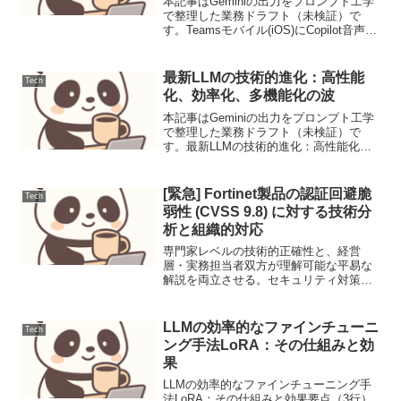
本記事はGeminiの出力をプロンプト工学
で整理した業務ドラフト（未検証）で
す。Teamsモバイル(iOS)にCopilot音声機
能が統合：ワンタップでAIと対話可能に
Teams iOS版にCopilot音声起動ボタンが
追加。移動中でもハン...
最新LLMの技術的進化：高性能
Tech
化、効率化、多機能化の波
本記事はGeminiの出力をプロンプト工学
で整理した業務ドラフト（未検証）で
す。最新LLMの技術的進化：高性能化、
効率化、多機能化の波近年の大規模言語
モデル（LLM）は、その開発速度と進化
の幅において目覚ましいものがありま
[緊急] Fortinet製品の認証回避脆
Tech
す。特に2024年...
弱性 (CVSS 9.8) に対する技術分
析と組織的対応
専門家レベルの技術的正確性と、経営
層・実務担当者双方が理解可能な平易な
解説を両立させる。セキュリティ対策の
「優先順位」を明確にし、リソース配分
の指針を提示する。常に最新の公式ソー
ス（NVD, JPCERT/CC等）を背景に置い
LLMの効率的なファインチューニ
Tech
た客観的分析を...
ング手法LoRA：その仕組みと効
果
LLMの効率的なファインチューニング手
法LoRA：その仕組みと効果要点（3行）