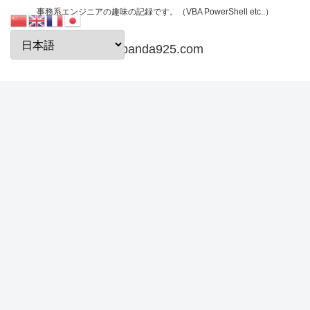
事務系エンジニアの趣味の記録です。（VBA PowerShell etc..）
papanda925.com