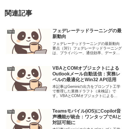
関連記事
フェデレーテッドラーニングの最
Tech
新動向
フェデレーテッドラーニングの最新動向
要点（3行）フェデレーテッドラーニング
は、プライバシー、通信効率、データ異
質性に起因する公平性、セキュリティの
課題に対し、差分プライバシー、勾配圧
縮、パーソナライズ集約、セキュア集約
VBAとCOMオブジェクトによる
Tech
といった新技術で対応が...
Outlookメール自動送信：実務レ
ベルの最適化とWin32 API活用
本記事はGeminiの出力をプロンプト工学
で整理した業務ドラフト（未検証）で
す。VBAとCOMオブジェクトによる
Outlookメール自動送信：実務レベルの最
適化とWin32 API活用背景と要件多くの
ビジネスシーンにおいて、メールの定型
Teamsモバイル(iOS)にCopilot音
Tech
的な...
声機能が統合：ワンタップでAIと
対話可能に