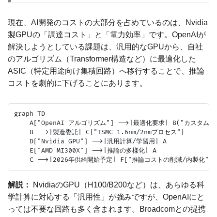
現在、AI開発のコストの大部分を占めているのは、Nvidia
製GPUの「調達コスト」と「電力効率」です。OpenAIが
解決しようとしている課題は、汎用的なGPUから、自社
のアルゴリズム（Transformer構造など）に最適化した
ASIC（特定用途向け集積回路）へ移行することで、推論
コストを劇的に下げることにあります。
graph TD

    A["OpenAI アルゴリズム"] -->|最適化要求| B("カスタムASI
    B -->|製造委託| C{"TSMC 1.6nm/2nmプロセス"}

    D["Nvidia GPU"] -->|汎用計算/学習用| A

    E["AMD MI300X"] -->|推論の多様化| A

解説：
NvidiaのGPU（H100/B200など）は、あらゆる科
学計算に対応する「汎用性」が強みですが、OpenAIにと
っては不要な回路も多く含まれます。Broadcomとの提携