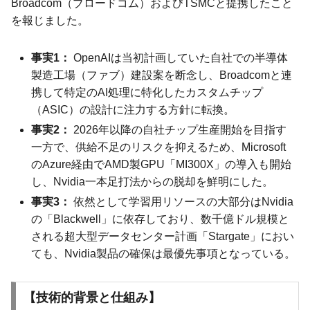
Broadcom（ブロードコム）およびTSMCと提携したこと
を報じました。
事実1：
OpenAIは当初計画していた自社での半導体
製造工場（ファブ）建設案を断念し、Broadcomと連
携して特定のAI処理に特化したカスタムチップ
（ASIC）の設計に注力する方針に転換。
事実2：
2026年以降の自社チップ生産開始を目指す
一方で、供給不足のリスクを抑えるため、Microsoft
のAzure経由でAMD製GPU「MI300X」の導入も開始
し、Nvidia一本足打法からの脱却を鮮明にした。
事実3：
依然として学習用リソースの大部分はNvidia
の「Blackwell」に依存しており、数千億ドル規模と
される超大型データセンター計画「Stargate」におい
ても、Nvidia製品の確保は最優先事項となっている。
【技術的背景と仕組み】