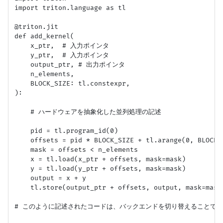
import triton.language as tl

@triton.jit

def add_kernel(

    x_ptr,  # 入力ポインタ

    y_ptr,  # 入力ポインタ

    output_ptr, # 出力ポインタ

    n_elements, 

    BLOCK_SIZE: tl.constexpr,

):

    # ハードウェアを抽象化した並列処理の記述

    pid = tl.program_id(0)

    offsets = pid * BLOCK_SIZE + tl.arange(0, BLOCK_S
    mask = offsets < n_elements

    x = tl.load(x_ptr + offsets, mask=mask)

    y = tl.load(y_ptr + offsets, mask=mask)

    output = x + y

    tl.store(output_ptr + offsets, output, mask=mask)
# このように記述されたコードは、バックエンドを切り替えることで
