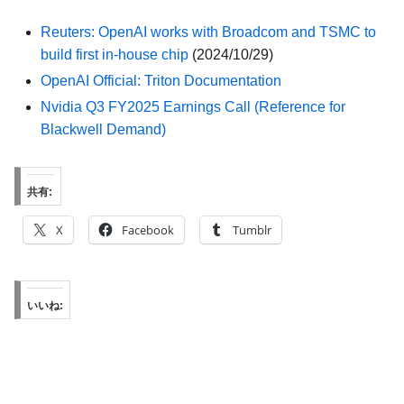
Reuters: OpenAI works with Broadcom and TSMC to
build first in-house chip
(2024/10/29)
OpenAI Official: Triton Documentation
Nvidia Q3 FY2025 Earnings Call (Reference for
Blackwell Demand)
共有:
X
Facebook
Tumblr
いいね: