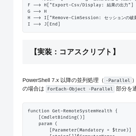
F --> H["Export-Csv/Display: 結果の出力"]

G --> H

H --> I["Remove-CimSession: セッションの破棄
【実装：コアスクリプト】
PowerShell 7.x 以降の並列処理（
-Parallel
の場合は
部分を
ForEach-Object -Parallel
function Get-RemoteSystemHealth {

    [CmdletBinding()]

    param (

        [Parameter(Mandatory = $true)]
