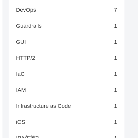
DevOps
7
Guardrails
1
GUI
1
HTTP/2
1
IaC
1
IAM
1
Infrastructure as Code
1
iOS
1
IPA午前2
1