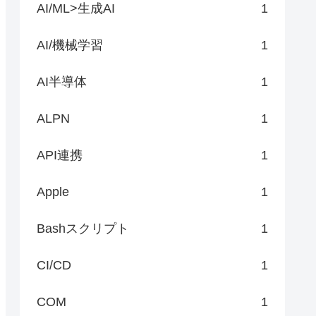
AI/ML>生成AI
1
AI/機械学習
1
AI半導体
1
ALPN
1
API連携
1
Apple
1
Bashスクリプト
1
CI/CD
1
COM
1