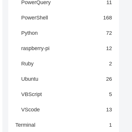
PowerQuery
11
PowerShell
168
Python
72
raspberry-pi
12
Ruby
2
Ubuntu
26
VBScript
5
VScode
13
Terminal
1