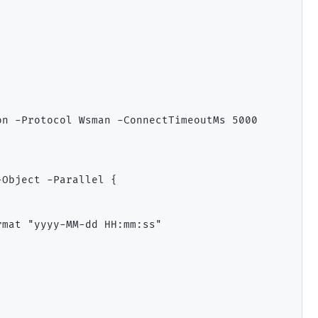
n -Protocol Wsman -ConnectTimeoutMs 5000

Object -Parallel {

mat "yyyy-MM-dd HH:mm:ss"
