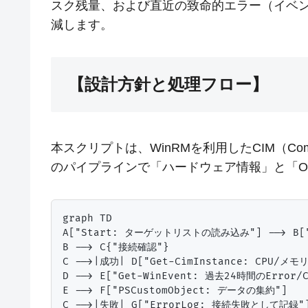
スク残量、および直近の致命的エラー（イベ
減します。
【設計方針と処理フロー】
本スクリプトは、WinRMを利用したCIM（Commo
のパイプラインで「ハードウェア情報」と「O
graph TD

A["Start: ターゲットリストの読み込み"] --> B["
B --> C{"接続確認"}

C -->|成功| D["Get-CimInstance: CPU/
D --> E["Get-WinEvent: 過去24時間のError/
E --> F["PSCustomObject: データの集約"]

C -->|失敗| G["ErrorLog: 接続失敗として記録"]