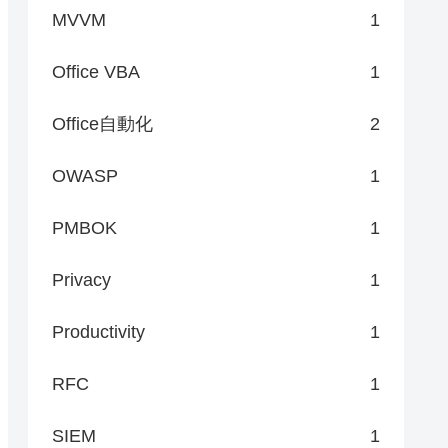
MVVM
1
Office VBA
1
Office自動化
2
OWASP
1
PMBOK
1
Privacy
1
Productivity
1
RFC
1
SIEM
1