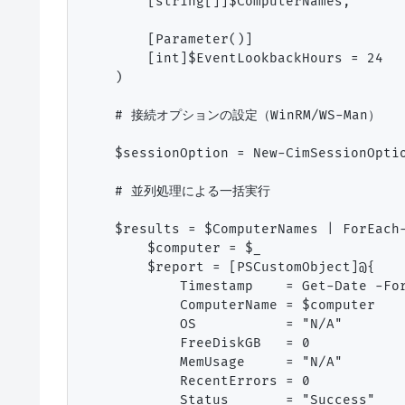
        [string[]]$ComputerNames,

        [Parameter()]

        [int]$EventLookbackHours = 24

    )

    # 接続オプションの設定（WinRM/WS-Man）

    $sessionOption = New-CimSessionOptio
    # 並列処理による一括実行

    $results = $ComputerNames | ForEach-
        $computer = $_

        $report = [PSCustomObject]@{

            Timestamp    = Get-Date -For
            ComputerName = $computer

            OS           = "N/A"

            FreeDiskGB   = 0

            MemUsage     = "N/A"

            RecentErrors = 0

            Status       = "Success"
