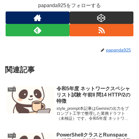
papanda925をフォローする
papanda925
関連記事
令和5年度 ネットワークスペシャ
Tech
リスト試験 午前II 問14 HTTP/2の
特徴
style_prompt本記事はGeminiの出力をプ
ロンプト工学で整理した業務ドラフト
（未検証）です。令和5年度 ネットワー
クスペシャリスト試験 午前II 問14
HTTP/2の特徴本問はHTTP/1.1の制限を
解消するために策定されたH...
PowerShellクラスとRunspace
Tech