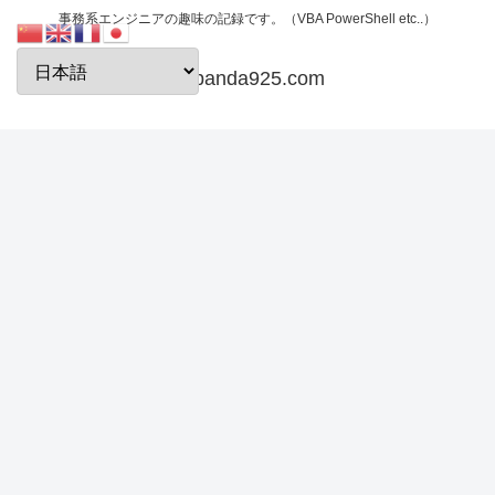
事務系エンジニアの趣味の記録です。（VBA PowerShell etc..）
papanda925.com