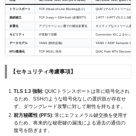
トランスポート
TCP (Head-of-Line Blockingあり)
QUIC (マルチストリームによ
接続確立
TCP 3-way + SSH Auth (多重RTT)
1-RTT / 0-RTT (TLS 1.3統合)
多重化
アプリケーション層での擬似多重化
ネイティブなストリーム多重
モビリティ
IP変動で切断
Connection IDによるセッ
データモデル
YANG (静的定義)
YANG + AIDP Semantic Inte
MTU最適化
TCP MSSに依存
QUIC Path MTU Discovery
【セキュリティ考慮事項】
TLS 1.3 強制:
QUICトランスポートは常に暗号化され
るため、SSHのような暗号化なしの選択肢が存在せ
ず、ダウングレード攻撃に対して耐性を持ちます。
前方秘匿性 (PFS):
常にエフェメラル鍵交換を使用す
るため、将来的な秘密鍵の漏洩による過去の通信の
復号を防ぎます。