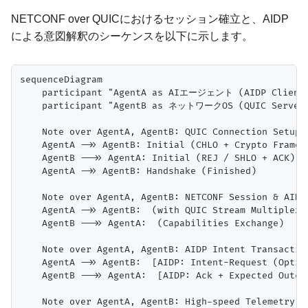
NETCONF over QUICにおけるセッション確立と、AIDP
による意図解釈のシーケンスを以下に示します。
sequenceDiagram

    participant "AgentA as AIエージェント (AIDP Client)
    participant "AgentB as ネットワークOS (QUIC Server)
    Note over AgentA, AgentB: QUIC Connection Setup (
    AgentA ->> AgentB: Initial (CHLO + Crypto Frame)

    AgentB -->> AgentA: Initial (REJ / SHLO + ACK)

    AgentA ->> AgentB: Handshake (Finished)

    Note over AgentA, AgentB: NETCONF Session & AIDP 
    AgentA ->> AgentB:  (with QUIC Stream Multiplexin
    AgentB -->> AgentA:  (Capabilities Exchange)

    Note over AgentA, AgentB: AIDP Intent Transaction
    AgentA ->> AgentB:  [AIDP: Intent-Request (Optimi
    AgentB -->> AgentA:  [AIDP: Ack + Expected Outcom
    Note over AgentA, AgentB: High-speed Telemetry vi