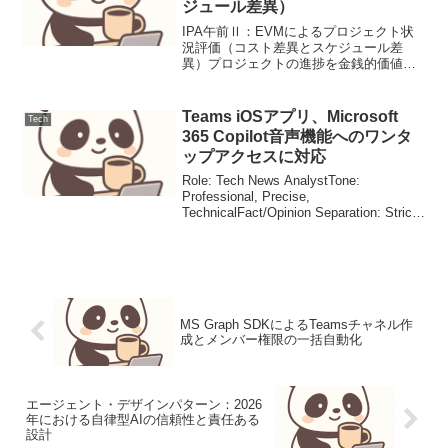
ジュール差異）
IPA午前Ⅱ：EVMによるプロジェクト状
況評価（コスト差異とスケジュール差
異）プロジェクトの進捗を金銭的価値で
測定し、コスト差異とスケジュール差異
を計算し現状を評価する。本記事は
Geminiの出力をプロンプト工学で整理し
Teams iOSアプリ、Microsoft
Tech
た業務ドラフト（未検...
365 Copilot音声機能へのワンタ
ップアクセスに対応
Role: Tech News AnalystTone:
Professional, Precise,
TechnicalFact/Opinion Separation: Strict
本記事はGeminiの出力をプロンプト工学
で整理した業務...
MS Graph SDKによるTeamsチャネル作
成とメンバー権限の一括自動化
エージェント・デザインパターン：2026
年における自律型AIの信頼性と責任ある
設計