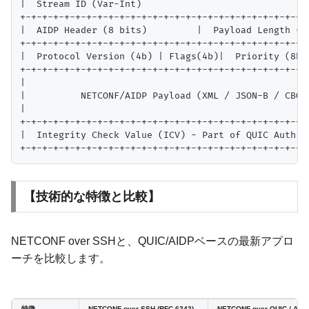
|  Stream ID (Var-Int)                               
+-+-+-+-+-+-+-+-+-+-+-+-+-+-+-+-+-+-+-+-+-+-+-+-+-+-+
|  AIDP Header (8 bits)         |  Payload Length (24
+-+-+-+-+-+-+-+-+-+-+-+-+-+-+-+-+-+-+-+-+-+-+-+-+-+-+
|  Protocol Version (4b) | Flags(4b)|  Priority (8b) 
+-+-+-+-+-+-+-+-+-+-+-+-+-+-+-+-+-+-+-+-+-+-+-+-+-+-+
|                                                    
|          NETCONF/AIDP Payload (XML / JSON-B / CBOR)
|                                                    
+-+-+-+-+-+-+-+-+-+-+-+-+-+-+-+-+-+-+-+-+-+-+-+-+-+-+
|  Integrity Check Value (ICV) - Part of QUIC Auth en
【技術的な特徴と比較】
NETCONF over SSHと、QUIC/AIDPベースの最新アプロ
ーチを比較します。
特徴
NETCONF over SSH (RFC 6242)
NETCONF over QUIC / AID