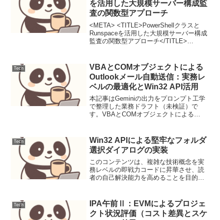
を活用した大規模サーバー構成監
査の関数型アプローチ
<META> <TITLE>PowerShellクラスと
Runspaceを活用した大規模サーバー構成
監査の関数型アプローチ</TITLE>
<AUTHOR>Senior PowerShell
Engineer</AUTHOR> <DATE>...
VBAとCOMオブジェクトによる
Tech
Outlookメール自動送信：実務レ
ベルの最適化とWin32 API活用
本記事はGeminiの出力をプロンプト工学
で整理した業務ドラフト（未検証）で
す。VBAとCOMオブジェクトによる
Outlookメール自動送信：実務レベルの最
適化とWin32 API活用背景と要件多くの
ビジネスシーンにおいて、メールの定型
Win32 APIによる堅牢なフォルダ
Tech
的な...
選択ダイアログの実装
このコンテンツは、複雑な技術概念を実
務レベルの即戦力コードに昇華させ、読
者の自己解決能力を高めることを目的と
しています。論理構成：課題定義 → 視覚
的理解（Mermaid） → 実装コード → 深
掘解説 → 運用リスク回避トーン：プロフ
IPA午前Ⅱ：EVMによるプロジェ
Tech
ェッ...
クト状況評価（コスト差異とスケ