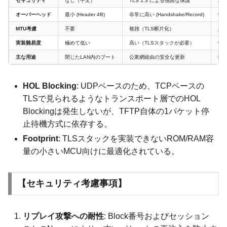
セキュリティ
なし（平文）
TLS 1.3 による強固な保護
AEA
オーバーヘッド
最小 (Header 4B)
非常に高い (Handshake/Record)
中 (
MTU考慮
不要
複雑（TLS断片化）
必
実装難易度
極めて低い
高い（TLSスタックが必要）
中
主な用途
閉じたLAN内のブート
公衆網経由の安全な更新
Io
HOL Blocking
: UDPベースのため、TCPベースの
TLSで見られるようなトランスポート層でのHOL
Blockingは発生しないが、TFTP自体の1パケット停
止待機方式に依存する。
Footprint
: TLSスタックを実装できないROM/RAM容
量の小さいMCU向けに最適化されている。
【セキュリティ考慮事項】
リプレイ攻撃への耐性
: Block番号およびセッション