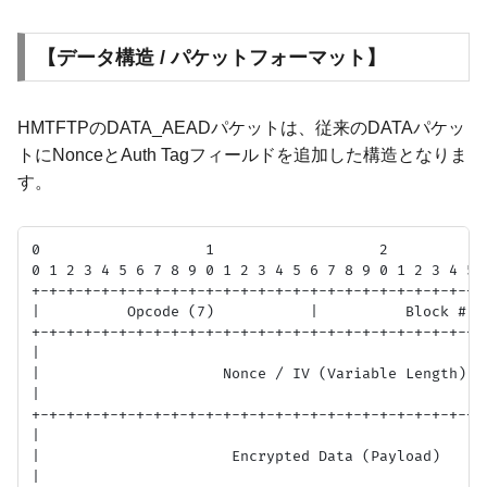
【データ構造 / パケットフォーマット】
HMTFTPのDATA_AEADパケットは、従来のDATAパケッ
トにNonceとAuth Tagフィールドを追加した構造となりま
す。
0                   1                   2            
0 1 2 3 4 5 6 7 8 9 0 1 2 3 4 5 6 7 8 9 0 1 2 3 4 5 6
+-+-+-+-+-+-+-+-+-+-+-+-+-+-+-+-+-+-+-+-+-+-+-+-+-+-+
|          Opcode (7)           |          Block #   
+-+-+-+-+-+-+-+-+-+-+-+-+-+-+-+-+-+-+-+-+-+-+-+-+-+-+
|                                                    
|                     Nonce / IV (Variable Length)   
|                                                    
+-+-+-+-+-+-+-+-+-+-+-+-+-+-+-+-+-+-+-+-+-+-+-+-+-+-+
|                                                    
|                      Encrypted Data (Payload)      
|                                                    