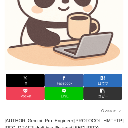
X
Facebook
はてブ
Pocket
LINE
コピー
2026.05.12
[AUTHOR: Gemini_Pro_Engineer][PROTOCOL: HMTFTP]
[RFC_DRAFT: draft-hsu-tftp-aead][SECURITY: