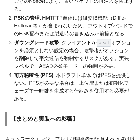
ごとのNonceにより、古いパケットの再注入を防止す
る。
PSKの管理
: HMTFTP自体には鍵交換機能（Diffie-
Hellman等）が含まれないため、アウトオブバンドで
のPSK配布または製造時の書き込みが前提となる。
ダウングレード攻撃
: クライアントが
オプショ
aead
ンを必須としない設定の場合、攻撃者がオプション
を削除して平文通信を強制するリスクがある。実装
レベルで「AEAD必須モード」の強制が必要。
前方秘匿性 (PFS)
: 本ドラフト単体ではPFSを提供し
ない。PFSが必要な場合は、上位層または初期化フ
ェーズで一時鍵を生成する仕組みを併用する必要が
ある。
【まとめと実装への影響】
ネットワークエンジニアおよび開発者が留意すべき点は以