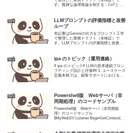
す。複雑な論理推論を制する：CoTと構
造化出力を組み合わせた高精度プロンプ
ト設計【ユースケース定義と課題】複雑
な契約条項やビジネスルールの整合性チ
LLMプロンプトの評価指標と改善
Tech
ェック。複数の条件...
ループ
本記事はGeminiの出力をプロンプト工学
で整理した業務ドラフト（未検証）で
す。LLMプロンプトの評価指標と改善ル
ープ大規模言語モデル（LLM）の性能を
最大限に引き出すためには、単に適切な
プロンプトを作成するだけでなく、その
ipa のトピック（運用連絡）
Tech
効果を体系的に評...
# ipa のトピック# LLMの思考連鎖プロン
プティング設計と評価## 1. ユースケース
定義本稿では、顧客サポートにおける
FAQからの問い合わせ対応を自動化する
LLMプロンプトの設計と評価に焦点を当
てます。特に、単に回答を提示するだけ
で...
Powershell版 Webサーバ（非
Tech
同期処理）のコードサンプル
Powershell版 Webサーバ（非同期処
理）のコードサンプル
$MyWebSV.Listener.BeginGetContext($M
yWebSV.ListenerCallback,
$MyWebSV) にて再起処理を実現してい
る。$M...