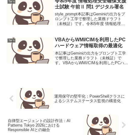
令和5年度 情報処理安全確保支援
Tech
士試験 午前Ⅱ 問1 デジタル署名
style_prompt本記事はGeminiの出力をプ
ロンプト工学で整理した業務ドラフト
（未検証）です。令和5年度 情報処理安
全確保支援士試験 午前Ⅱ 問1 デジタル署
名メッセージの真正性と改ざん検知を保
証するデジタル署名の生成工程におい
VBAからWMI/CIMを利用したPC
Tech
て...
ハードウェア情報取得の最適化
本記事はGeminiの出力をプロンプト工学
で整理した業務ドラフト（未検証）で
す。VBAからWMI/CIMを利用したPCハー
ドウェア情報取得の最適化背景と要件ビ
ジネス環境において、PCのハードウェア
情報を効率的に取得・管理するニーズは
多岐にわ...
運用保守の堅牢化：PowerShellクラスに
よるシステムステータス監視の構造化
自律型エージェントの設計作法：AI
Patterns Tokyo 2026における
Responsible AIとの融合