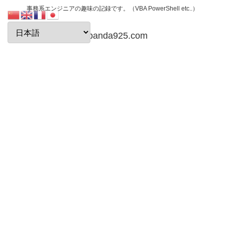
事務系エンジニアの趣味の記録です。（VBA PowerShell etc..）
papanda925.com