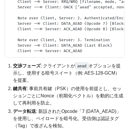
    Client ->> Server: RRQ/WRQ [filename, mode, "aead
    Server -->> Client: OACK ["aead" accepted, nonce-
    Note over Client, Server: 2. Authenticated/Encryp
    Server ->> Client: DATA_AEAD (Opcode 7) [Block#,
    Client -->> Server: ACK_AEAD (Opcode 8) [Block#, 
    Note over Client, Server: 3. Termination

    Server ->> Client: DATA_AEAD (Last Block)

交渉フェーズ
: クライアントが
オプションを提
aead
示し、使用する暗号スイート（例: AES-128-GCM）
を提案。
鍵共有
: 事前共有鍵（PSK）の使用を前提とし、セッ
ションごとにNonce（初期化ベクトル）を動的に生成
して再利用を防止。
データ転送
: 新設されたOpcode「7 (DATA_AEAD)」
を使用し、ペイロードを暗号化。受信側は認証タグ
（Tag）で改ざんを検知。