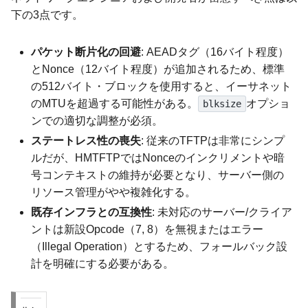
下の3点です。
パケット断片化の回避
: AEADタグ（16バイト程度）
とNonce（12バイト程度）が追加されるため、標準
の512バイト・ブロックを使用すると、イーサネット
のMTUを超過する可能性がある。
オプショ
blksize
ンでの適切な調整が必須。
ステートレス性の喪失
: 従来のTFTPは非常にシンプ
ルだが、HMTFTPではNonceのインクリメントや暗
号コンテキストの維持が必要となり、サーバー側の
リソース管理がやや複雑化する。
既存インフラとの互換性
: 未対応のサーバー/クライア
ントは新設Opcode（7, 8）を無視またはエラー
（Illegal Operation）とするため、フォールバック設
計を明確にする必要がある。