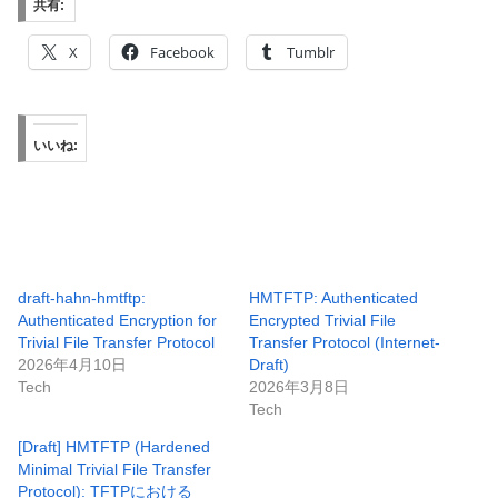
共有:
X
Facebook
Tumblr
いいね:
draft-hahn-hmtftp:
HMTFTP: Authenticated
Authenticated Encryption for
Encrypted Trivial File
Trivial File Transfer Protocol
Transfer Protocol (Internet-
2026年4月10日
Draft)
Tech
2026年3月8日
Tech
[Draft] HMTFTP (Hardened
Minimal Trivial File Transfer
Protocol): TFTPにおける