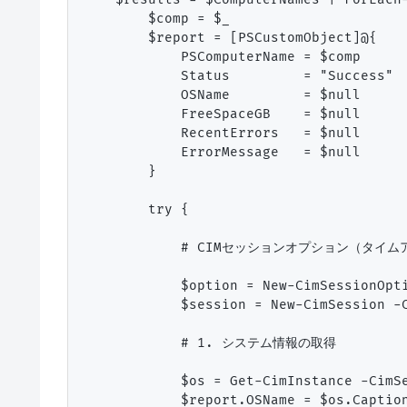
        $comp = $_

        $report = [PSCustomObject]@{

            PSComputerName = $comp

            Status         = "Success"

            OSName         = $null

            FreeSpaceGB    = $null

            RecentErrors   = $null

            ErrorMessage   = $null

        }

        try {

            # CIMセッションオプション（タイム
            $option = New-CimSessionOpti
            $session = New-CimSession -C
            # 1. システム情報の取得

            $os = Get-CimInstance -CimSe
            $report.OSName = $os.Caption