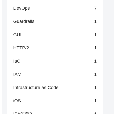
DevOps
7
Guardrails
1
GUI
1
HTTP/2
1
IaC
1
IAM
1
Infrastructure as Code
1
iOS
1
IPA午前2
1