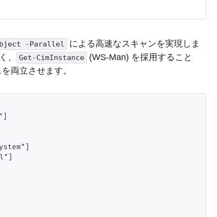
による高速なスキャンを実現しま
bject -Parallel
なく、
(WS-Man) を採用すること
Get-CimInstance
スを両立させます。
]

stem"]

"]
