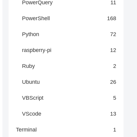
PowerQuery
11
PowerShell
168
32_LogicalDisk WHERE DeviceID = 'C:'"

Python
72
raspberry-pi
12
Ruby
2
Ubuntu
26
VBScript
5
lock {

VScode
13
ue

Terminal
1