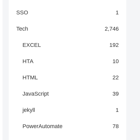
SSO
1
Tech
2,746
EXCEL
192
HTA
10
HTML
22
JavaScript
39
ion Stop

jekyll
1
PowerAutomate
78