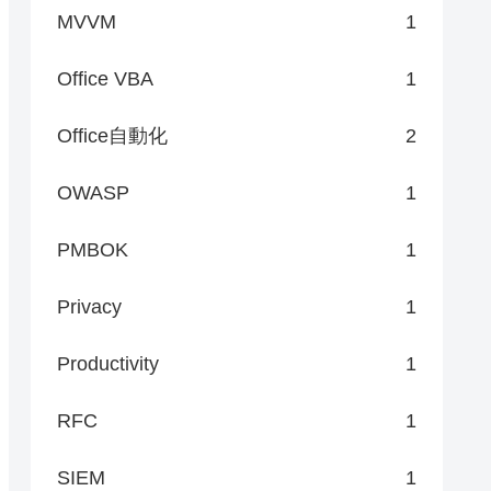
MVVM
1
Office VBA
1
Office自動化
2
OWASP
1
PMBOK
1
Privacy
1
Productivity
1
RFC
1
SIEM
1