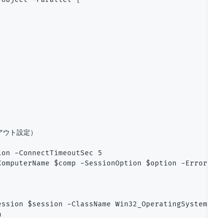
アウト設定）

on -ConnectTimeoutSec 5

omputerName $comp -SessionOption $option -ErrorAct
ssion $session -ClassName Win32_OperatingSystem


