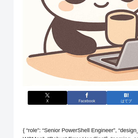
X
Facebook
はてブ
{ “role”: “Senior PowerShell Engineer”, “design