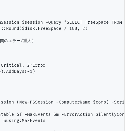
mSession $session -Query "SELECT FreeSpace FROM Win
::Round($disk.FreeSpace / 1GB, 2)

時間のエラー/重大)

Critical, 2:Error

).AddDays(-1)

ssion (New-PSSession -ComputerName $comp) -ScriptB
table $f -MaxEvents $m -ErrorAction SilentlyContin
 $using:MaxEvents
