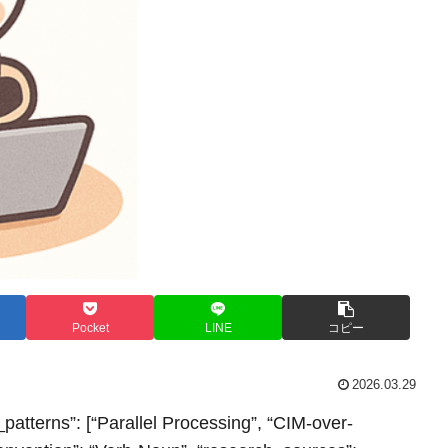
Pocket
LINE
コピー
2026.03.29
_patterns”: [“Parallel Processing”, “CIM-over-