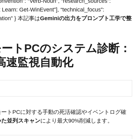
nvention”: “Verb-Noun”, “research_sources”:
t Learn: Get-WinEvent”], “technical_focus”:
mization” } 本記事は
Geminiの出力をプロンプト工学で整
るリモートPCのシステム診断：
高速監視自動化
ートPCに対する手動の死活確認やイベントログ確
いた並列スキャン
により最大90%削減します。