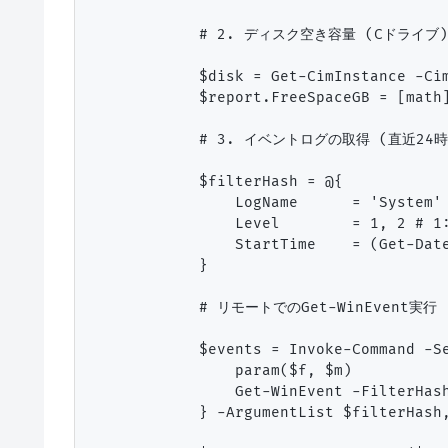
            # 2. ディスク空き容量 (Cドライブ)

            $disk = Get-CimInstance -Ci
            $report.FreeSpaceGB = [math]
            # 3. イベントログの取得 (直近24
            $filterHash = @{

                LogName      = 'System'

                Level        = 1, 2 # 1:
                StartTime    = (Get-Date
            }

            # リモートでのGet-WinEvent実行

            $events = Invoke-Command -Se
                param($f, $m)

                Get-WinEvent -FilterHash
            } -ArgumentList $filterHash,