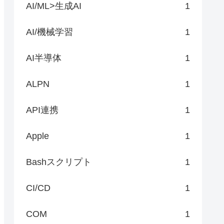
AI/ML>生成AI
1
AI/機械学習
1
AI半導体
1
ALPN
1
API連携
1
Apple
1
Bashスクリプト
1
CI/CD
1
COM
1