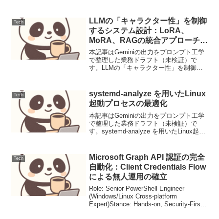
LLMの「キャラクター性」を制御
Tech
するシステム設計：LoRA、
MoRA、RAGの統合アプローチに
よる役割固定と動的知識の融合
本記事はGeminiの出力をプロンプト工学
で整理した業務ドラフト（未検証）で
す。LLMの「キャラクター性」を制御す
るシステム設計：LoRA、MoRA、RAGの
統合アプローチによる役割固定と動的知
識の融合【要点サマリ】大規模言語モデ
systemd-analyze を用いたLinux
Tech
ル（LLM...
起動プロセスの最適化
本記事はGeminiの出力をプロンプト工学
で整理した業務ドラフト（未検証）で
す。systemd-analyze を用いたLinux起動
プロセスの最適化Linuxシステムの起動時
間は、アプリケーションの可用性やリソ
ース効率に直結する重要な要素...
Microsoft Graph API 認証の完全
Tech
自動化：Client Credentials Flow
による無人運用の確立
Role: Senior PowerShell Engineer
(Windows/Linux Cross-platform
Expert)Stance: Hands-on, Security-First,
High-Performance...