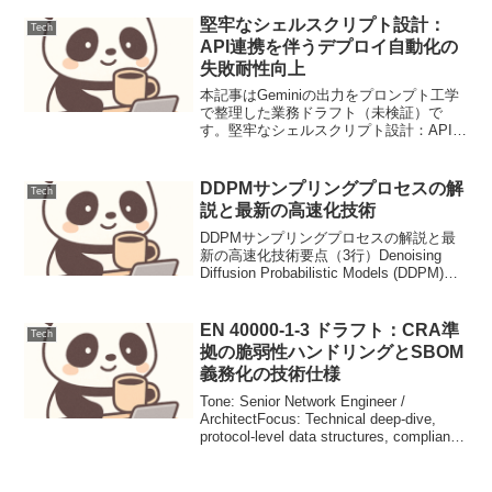
堅牢なシェルスクリプト設計：
Tech
API連携を伴うデプロイ自動化の
失敗耐性向上
本記事はGeminiの出力をプロンプト工学
で整理した業務ドラフト（未検証）で
す。堅牢なシェルスクリプト設計：API連
携を伴うデプロイ自動化の失敗耐性向上
【導入と前提】外部APIから構成定義を
JSONで取得し、システムへ安全に反映す
DDPMサンプリングプロセスの解
Tech
るための自...
説と最新の高速化技術
DDPMサンプリングプロセスの解説と最
新の高速化技術要点（3行）Denoising
Diffusion Probabilistic Models (DDPM)
は、ランダムノイズから画像を生成する
際、反復的なノイズ除去過程を経て高品
質な出力...
EN 40000-1-3 ドラフト：CRA準
Tech
拠の脆弱性ハンドリングとSBOM
義務化の技術仕様
Tone: Senior Network Engineer /
ArchitectFocus: Technical deep-dive,
protocol-level data structures, compliance
workflow...