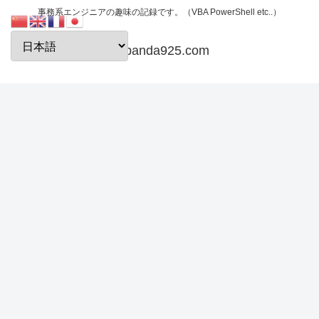
事務系エンジニアの趣味の記録です。（VBA PowerShell etc..）
papanda925.com