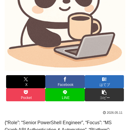
X
Facebook
はてブ
Pocket
LINE
コピー
2026.05.11
{“Role”: “Senior PowerShell Engineer”, “Focus”: “MS
Graph API Authentication & Automation”, “Platform”: