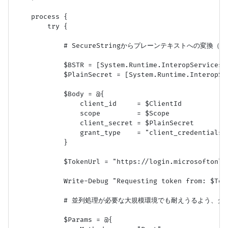
    process {

        try {

            # SecureStringからプレーンテキストへの変換（
            $BSTR = [System.Runtime.InteropServices.
            $PlainSecret = [System.Runtime.InteropSe
            $Body = @{

                client_id     = $ClientId

                scope         = $Scope

                client_secret = $PlainSecret

                grant_type    = "client_credentials"

            }

            $TokenUrl = "https://login.microsoftonli
            Write-Debug "Requesting token from: $Toke
            # 並列処理が必要な大規模環境でも耐えうるよう、タ
            $Params = @{
