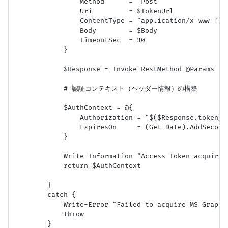
                Method      = "Post"

                Uri         = $TokenUrl

                ContentType = "application/x-www-form
                Body        = $Body

                TimeoutSec  = 30

            }

            $Response = Invoke-RestMethod @Params

            # 認証コンテキスト（ヘッダー情報）の構築

            $AuthContext = @{

                Authorization = "$($Response.token_ty
                ExpiresOn     = (Get-Date).AddSeconds
            }

            Write-Information "Access Token acquired
            return $AuthContext

        }

        catch {

            Write-Error "Failed to acquire MS Graph A
            throw

        }
