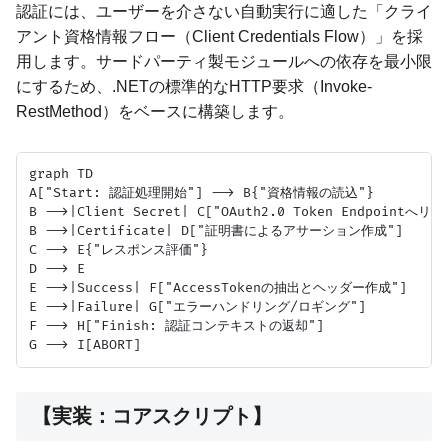
認証には、ユーザーを介さない自動実行に適した「クライ
アント資格情報フロー（Client Credentials Flow）」を採
用します。サードパーティ製モジュールへの依存を最小限
にするため、.NETの標準的なHTTP要求（Invoke-
RestMethod）をベースに構築します。
graph TD

A["Start: 認証処理開始"] --> B{"資格情報の読込"}

B -->|Client Secret| C["OAuth2.0 Token Endpointへリ
B -->|Certificate| D["証明書によるアサーション作成"]

C --> E{"レスポンス評価"}

D --> E

E -->|Success| F["AccessTokenの抽出とヘッダー作成"]

E -->|Failure| G["エラーハンドリング/ロギング"]

F --> H["Finish: 認証コンテキストの返却"]

【実装：コアスクリプト】