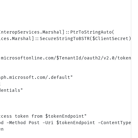
nteropServices.Marshal]::PtrToStringAuto(

ces.Marshal]::SecureStringToBSTR($ClientSecret)

microsoftonline.com/$TenantId/oauth2/v2.0/token"

ph.microsoft.com/.default"



entials"

cess token from $tokenEndpoint"

od -Method Post -Uri $tokenEndpoint -ContentType "a
n
