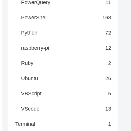
PowerQuery
11
PowerShell
168
Python
72
raspberry-pi
12
Ruby
2
Ubuntu
26
VBScript
5
VScode
13
pplication/x-www-form-urlencoded" -Body $body

Terminal
1