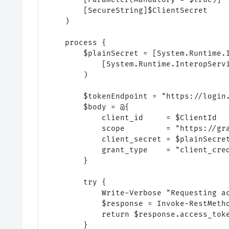
        [SecureString]$ClientSecret

    )

    process {

        $plainSecret = [System.Runtime.I
            [System.Runtime.InteropServi
        )

        $tokenEndpoint = "https://login.
        $body = @{

            client_id     = $ClientId

            scope         = "https://gra
            client_secret = $plainSecret
            grant_type    = "client_cred
        }

        try {

            Write-Verbose "Requesting ac
            $response = Invoke-RestMeth
            return $response.access_toke
        }
