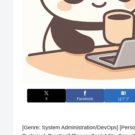
X
Facebook
はてブ
[Genre: System Administration/DevOps] [Perso