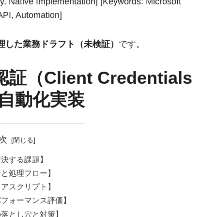
ity, Native Implementation] [Keywords: Microsoft
API, Automation]
整理した業務ドラフト（未検証）
です。
 認証（Client Credentials
ll 自動化実装
次
解決する課題】
針と処理フロー】
コアスクリプト】
パフォーマンス評価】
の落とし穴と対策】