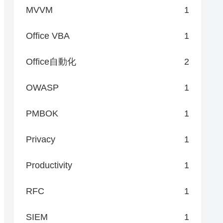
MVVM
1
Office VBA
1
Office自動化
2
OWASP
1
PMBOK
1
Privacy
1
Productivity
1
RFC
1
SIEM
1