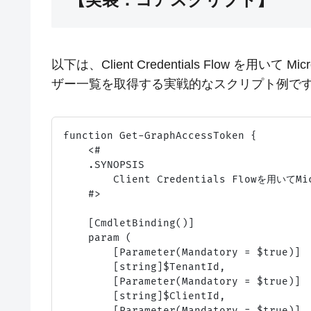
以下は、Client Credentials Flow を用いて
ザー一覧を取得する実戦的なスクリプト例で
function Get-GraphAccessToken {

    <#

    .SYNOPSIS

        Client Credentials Flowを用い
    #>

    [CmdletBinding()]

    param (

        [Parameter(Mandatory = $true)]

        [string]$TenantId,

        [Parameter(Mandatory = $true)]

        [string]$ClientId,

        [Parameter(Mandatory = $true)]
