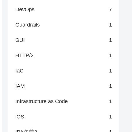
DevOps
7
Guardrails
1
GUI
1
HTTP/2
1
IaC
1
IAM
1
Infrastructure as Code
1
iOS
1
IPA午前2
1