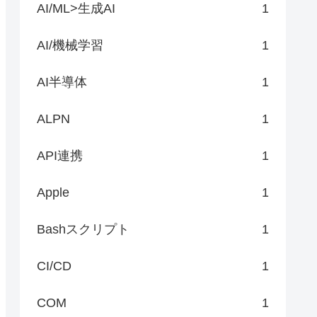
AI/ML>生成AI
1
AI/機械学習
1
AI半導体
1
ALPN
1
API連携
1
Apple
1
Bashスクリプト
1
CI/CD
1
COM
1