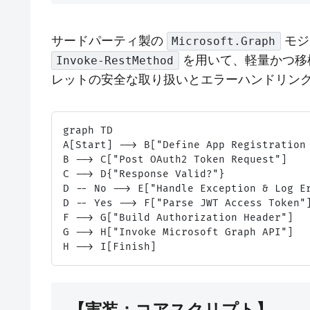
サードパーティ製の
モジ
Microsoft.Graph
を用いて、軽量かつ移
Invoke-RestMethod
レットの安全な取り扱いとエラーハンドリン
graph TD

A[Start] --> B["Define App Registration 
B --> C["Post OAuth2 Token Request"]

C --> D{"Response Valid?"}

D -- No --> E["Handle Exception & Log Er
D -- Yes --> F["Parse JWT Access Token"]
F --> G["Build Authorization Header"]

G --> H["Invoke Microsoft Graph API"]

【実装：コアスクリプト】