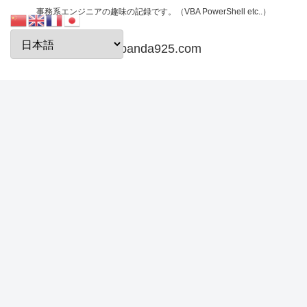
事務系エンジニアの趣味の記録です。（VBA PowerShell etc..）
papanda925.com