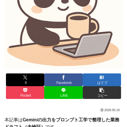
X
Facebook
はてブ
Pocket
LINE
コピー
2026.05.19
本記事は
Geminiの出力をプロンプト工学で整理した業務
ドラフト（未検証）
です。