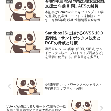
令和5年度 秋期 情報処理安全確保
Tech
支援士 午前Ⅱ 問1 AESの鍵長
本記事はGeminiの出力をプロンプト工学
で整理した業務ドラフト（未検証）で
す。令和5年度 秋期 情報処理安全確保支
援士 午前Ⅱ 問1 AESの鍵長AESの仕様に
おいて、選択可能な鍵長と固定されたブ
ロック長の関係を正確に把握し、規格化
SandboxJSにおけるCVSS 10.0
Tech
された...
脆弱性：サンドボックス脱出と
RCEの脅威と対策
専門家レベルの語彙（EDR, SIEM, サン
ドボックス脱出, プロトタイプ汚染など）
を適切に使用する。箇条書きを多用し、
視覚的なスキャンニングを容易にする。
各セクションは結論から先に述べる。具
体的なコード例を含め、開発者が即座に
アクション...
令和5年度 ネットワークスペシャリスト
午前II 問1 サブネット分割
VBAとWMIによるリモートPC情報の一括
取得：運用効率化と資産管理の自動化