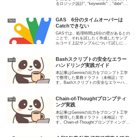
るロジック設計", "keywords": , "date":
"2024-07-31", "author": "Office Automat...
GAS 6分のタイムオーバーは
Tech
Catchできない
GASでは、処理時間は6分の壁があるとの
ことで、それを試したく作成したサンプ
ルコード上記サンプルについて試しに
「Browser.msgBox(e);」にブレイクポイ
ントを設定し実行したところ、下記のエ
ラーメッセージ、再起動を促すメッセー
Bashスクリプトの安全なエラー
Tech
ジ...
ハンドリング実践ガイド
本記事はGeminiの出力をプロンプト工学
で整理した業務ドラフト（未検証）で
す。Bashスクリプトの安全なエラーハン
ドリング実践ガイド要件と前提このガイ
ドでは、Bashスクリプトを堅牢かつ安全
に運用するためのエラーハンドリング、
Chain-of-Thoughtプロンプティ
Tech
リソース管理...
ング実践
本記事はGeminiの出力をプロンプト工学
で整理した業務ドラフト（未検証）で
す。Chain-of-Thoughtプロンプティング実
践Chain-of-Thought（CoT）プロンプティ
ングは、大規模言語モデル（LLM）が複
雑な推論タスクを...