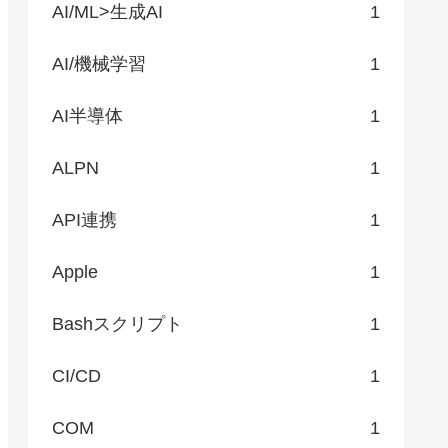
AI/ML>生成AI
1
AI/機械学習
1
AI半導体
1
ALPN
1
API連携
1
Apple
1
Bashスクリプト
1
CI/CD
1
COM
1