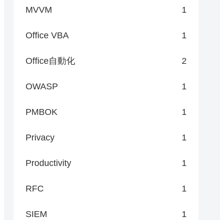
MVVM
1
Office VBA
1
Office自動化
2
OWASP
1
PMBOK
1
Privacy
1
Productivity
1
RFC
1
SIEM
1