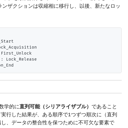
ランザクションは収縮相に移行し、以後、新たなロッ
Start

ck_Acquisition

First_Unlock

: Lock_Release

数学的に
直列可能（シリアライザブル）
であること
て実行した結果が、ある順序で1つずつ順次に（直列
指し、データの整合性を保つために不可欠な要素で