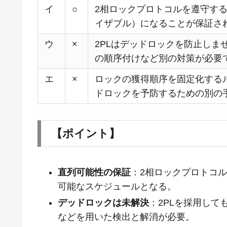
イ
○
2相ロックプロトコルを遵守す
イザブル）になることが保証さ
ウ
×
2PLはデッドロックを防止し
の順序付けなど別の対策が必要
エ
×
ロックの獲得順序を固定化する
ドロックを予防するための別の
【ポイント】
直列可能性の保証
：2相ロックプロトコル
可能なスケジュールとなる。
デッドロックは未解決
：2PLを採用し
などを用いた検出と解消が必要。