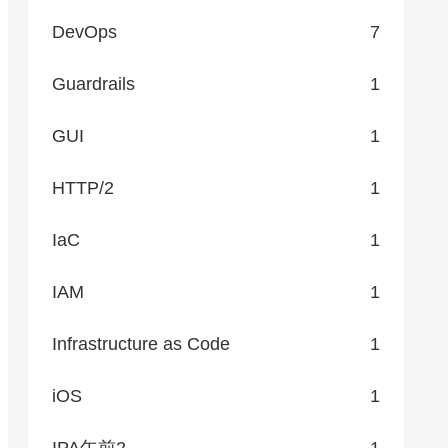
DevOps
7
Guardrails
1
GUI
1
HTTP/2
1
IaC
1
IAM
1
Infrastructure as Code
1
iOS
1
IPA午前2
1