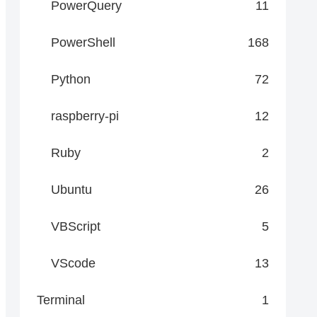
PowerQuery
11
PowerShell
168
Python
72
raspberry-pi
12
Ruby
2
Ubuntu
26
VBScript
5
VScode
13
Terminal
1