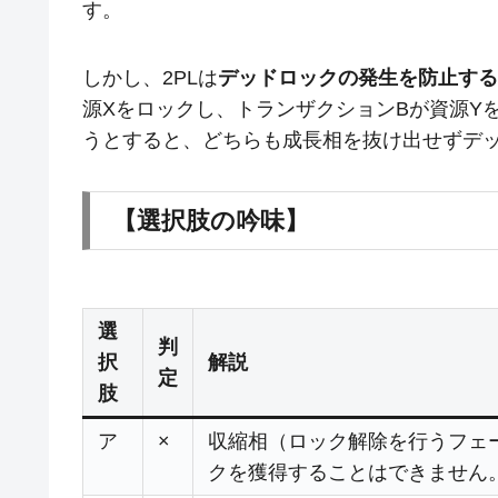
す。
しかし、2PLは
デッドロックの発生を防止する
源Xをロックし、トランザクションBが資源Y
うとすると、どちらも成長相を抜け出せずデ
【選択肢の吟味】
選
判
択
解説
定
肢
ア
×
収縮相（ロック解除を行うフェ
クを獲得することはできません