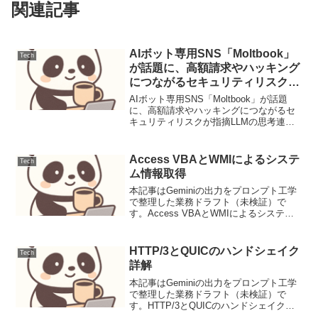
関連記事
AIボット専用SNS「Moltbook」
Tech
が話題に、高額請求やハッキング
につながるセキュリティリスクが
指摘（運用連絡）
AIボット専用SNS「Moltbook」が話題
に、高額請求やハッキングにつながるセ
キュリティリスクが指摘LLMの思考連鎖
プロンプティング設計と評価1. ユースケ
ース定義本稿では、顧客サポートにおけ
るFAQからの問い合わせ対応を自動化す
Access VBAとWMIによるシステ
Tech
るLL...
ム情報取得
本記事はGeminiの出力をプロンプト工学
で整理した業務ドラフト（未検証）で
す。Access VBAとWMIによるシステム
情報取得背景と要件企業環境におけるPC
の資産管理、トラブルシューティング、
あるいは特定アプリケーションの動作要
HTTP/3とQUICのハンドシェイク
Tech
件確認な...
詳解
本記事はGeminiの出力をプロンプト工学
で整理した業務ドラフト（未検証）で
す。HTTP/3とQUICのハンドシェイク詳
解背景Web通信の基盤であるHTTPは、イ