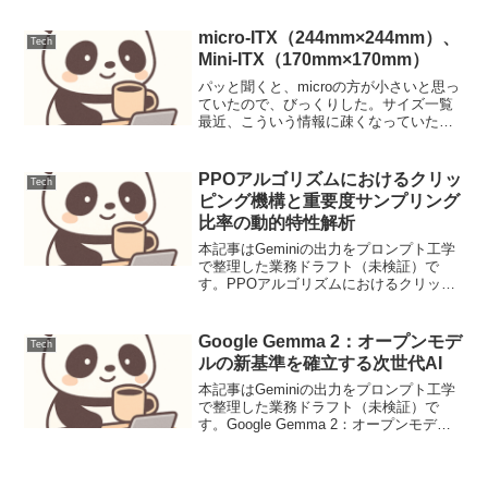
ンターネットの進化とともにバージョン
アップを重ねてきました。HTTP/1.1や...
micro-ITX（244mm×244mm）、
Tech
Mini-ITX（170mm×170mm）
パッと聞くと、microの方が小さいと思っ
ていたので、びっくりした。サイズ一覧
最近、こういう情報に疎くなっていたか
らな～。
PPOアルゴリズムにおけるクリッ
Tech
ピング機構と重要度サンプリング
比率の動的特性解析
本記事はGeminiの出力をプロンプト工学
で整理した業務ドラフト（未検証）で
す。PPOアルゴリズムにおけるクリッピ
ング機構と重要度サンプリング比率の動
的特性解析背景（課題/先行研究）強化学
習は近年、連続制御タスクやゲームAIに
Google Gemma 2：オープンモデ
Tech
おいて目覚まし...
ルの新基準を確立する次世代AI
本記事はGeminiの出力をプロンプト工学
で整理した業務ドラフト（未検証）で
す。Google Gemma 2：オープンモデル
の新基準を確立する次世代AIニュース要
点Googleは、2024年6月25日（米国時
間、日本時間2024年6月26日...