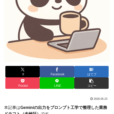
X
Facebook
はてブ
Pocket
LINE
コピー
2026.05.23
本記事は
Geminiの出力をプロンプト工学で整理した業務
ドラフト（未検証）
です。