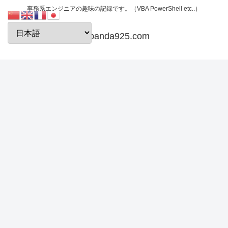
事務系エンジニアの趣味の記録です。（VBA PowerShell etc..）
papanda925.com