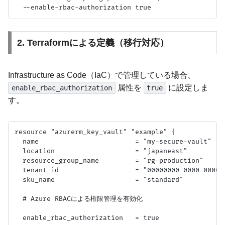
2. Terraformによる定義（移行対応）
Infrastructure as Code（IaC）で管理している場合、
属性を
に設定しま
enable_rbac_authorization
true
す。
resource "azurerm_key_vault" "example" {

  name                        = "my-secure-vault"

  location                    = "japaneast"

  resource_group_name         = "rg-production"

  tenant_id                   = "00000000-0000-0000-0
  sku_name                    = "standard"

  # Azure RBACによる権限管理を有効化

  enable_rbac_authorization   = true
