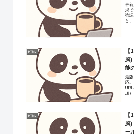
最新
規で
強調
と、
【J
HTML
風
能
最版
応。
UR
加）
【J
HTML
風
ー