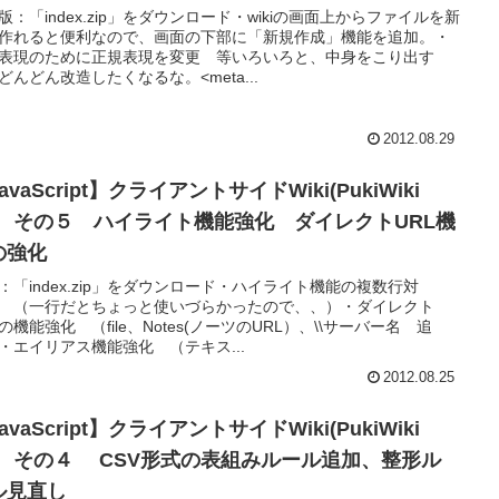
版：「index.zip」をダウンロード・wikiの画面上からファイルを新
作れると便利なので、画面の下部に「新規作成」機能を追加。・
表現のために正規表現を変更 等いろいろと、中身をこり出す
どんどん改造したくなるな。<meta...
2012.08.29
avaScript】クライアントサイドWiki(PukiWiki
) その５ ハイライト機能強化 ダイレクトURL機
の強化
：「index.zip」をダウンロード・ハイライト機能の複数行対
 （一行だとちょっと使いづらかったので、、）・ダイレクト
Lの機能強化 （file、Notes(ノーツのURL）、\\サーバー名 追
・エイリアス機能強化 （テキス...
2012.08.25
avaScript】クライアントサイドWiki(PukiWiki
) その４ CSV形式の表組みルール追加、整形ル
ル見直し