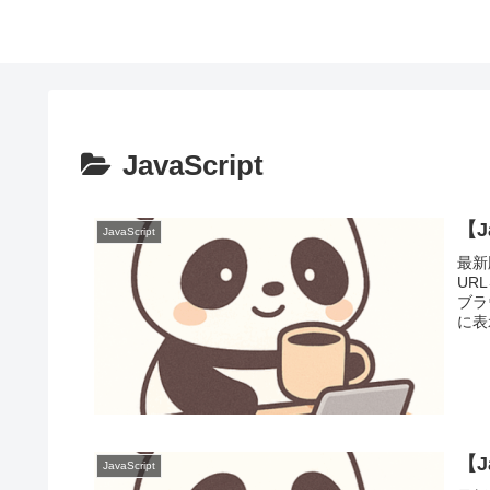
JavaScript
【J
JavaScript
最新
UR
ブラ
に表
【J
JavaScript