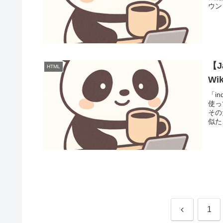
ウンロー
【J
HTML
Wik
「i
使っ
その
似たよ
前
1