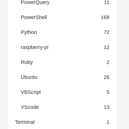
PowerQuery
11
PowerShell
168
Python
72
raspberry-pi
12
Ruby
2
Ubuntu
26
VBScript
5
VScode
13
Terminal
1