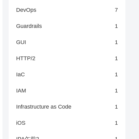
DevOps
7
Guardrails
1
GUI
1
HTTP/2
1
IaC
1
IAM
1
Infrastructure as Code
1
iOS
1
IPA午前2
1