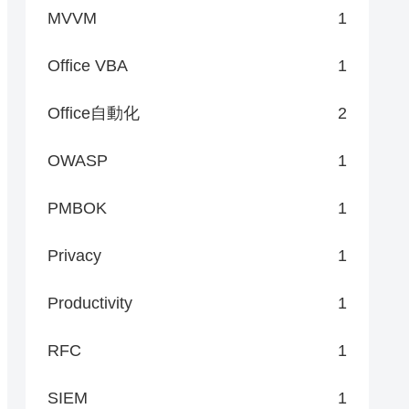
MVVM
1
Office VBA
1
Office自動化
2
OWASP
1
PMBOK
1
Privacy
1
Productivity
1
RFC
1
SIEM
1