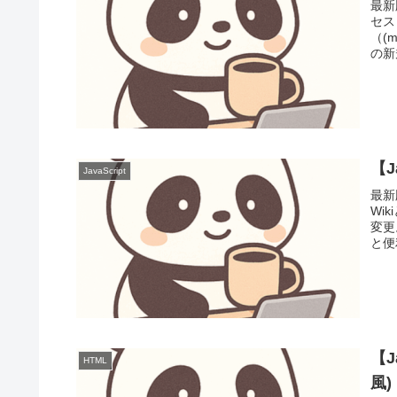
最新
セス
（(m
の新
【J
JavaScript
最新
Wi
変更
と便
【J
HTML
風