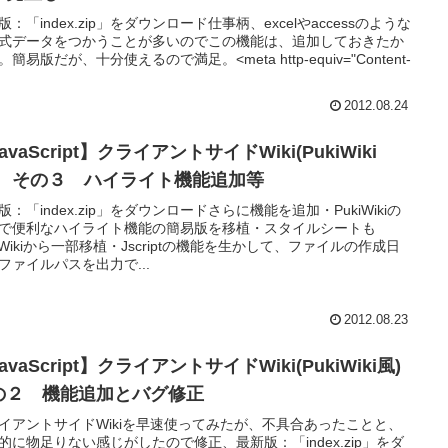
版：「index.zip」をダウンロード仕事柄、excelやaccessのような
式データをつかうことが多いのでこの機能は、追加しておきたか
簡易版だが、十分使えるので満足。<meta http-equiv="Content-
2012.08.24
avaScript】クライアントサイドWiki(PukiWiki
) その３ ハイライト機能追加等
版：「index.zip」をダウンロードさらに機能を追加・PukiWikiの
で便利なハイライト機能の簡易版を移植・スタイルシートも
kiWikiから一部移植・Jscriptの機能を生かして、ファイルの作成日
ファイルパスを出力で...
2012.08.23
avaScript】クライアントサイドWiki(PukiWiki風)
の２ 機能追加とバグ修正
イアントサイドWikiを早速使ってみたが、不具合あったことと、
的に物足りない感じがしたので修正、最新版：「index.zip」をダ