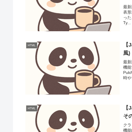
最新
表形
った。
Ty...
【J
HTML
風
最新
機能
Pu
時や
【J
HTML
そ
クラ
機能