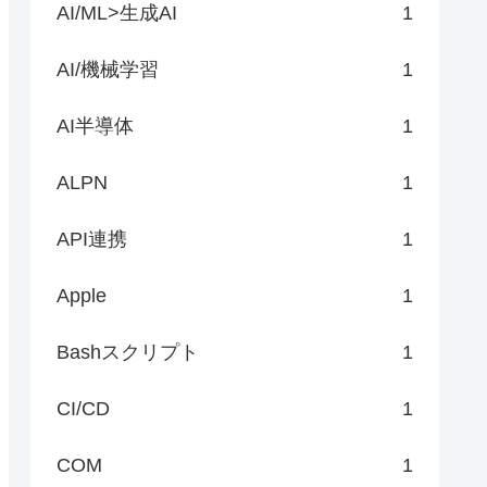
AI/ML>生成AI
1
AI/機械学習
1
AI半導体
1
ALPN
1
API連携
1
Apple
1
Bashスクリプト
1
CI/CD
1
COM
1