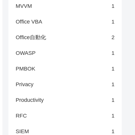
MVVM
1
Office VBA
1
Office自動化
2
OWASP
1
PMBOK
1
Privacy
1
Productivity
1
RFC
1
SIEM
1