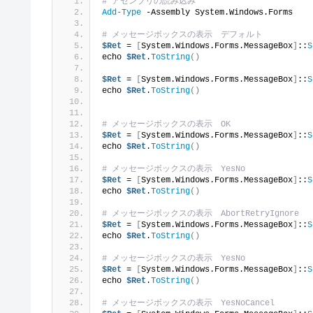
# アセンブリの読み込み
Add-Type
 -Assembly System.Windows.Forms
# メッセージボックスの表示　デフォルト
$Ret
 = 
[
System.Windows.Forms.MessageBox
]
::
S
echo 
$Ret
.
ToString
()
$Ret
 = 
[
System.Windows.Forms.MessageBox
]
::
S
echo 
$Ret
.
ToString
()
# メッセージボックスの表示　OK
$Ret
 = 
[
System.Windows.Forms.MessageBox
]
::
S
echo 
$Ret
.
ToString
()
# メッセージボックスの表示　YesNo
$Ret
 = 
[
System.Windows.Forms.MessageBox
]
::
S
echo 
$Ret
.
ToString
()
# メッセージボックスの表示　AbortRetryIgnore
$Ret
 = 
[
System.Windows.Forms.MessageBox
]
::
S
echo 
$Ret
.
ToString
()
# メッセージボックスの表示　YesNo
$Ret
 = 
[
System.Windows.Forms.MessageBox
]
::
S
echo 
$Ret
.
ToString
()
# メッセージボックスの表示　YesNoCancel