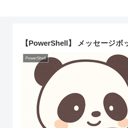
【PowerShell】 メッセー
PowerShell