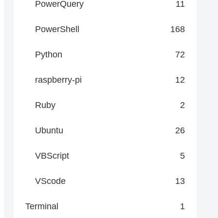
PowerQuery
11
PowerShell
168
Python
72
raspberry-pi
12
Ruby
2
Ubuntu
26
VBScript
5
VScode
13
Terminal
1