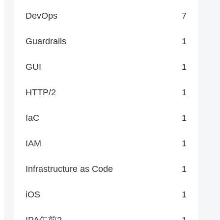
DevOps
7
)
Guardrails
1
"
,
"タイトル"
,
[
System.Windows.Forms.MessageBoxButtons
]
::OKCancel
)
GUI
1
HTTP/2
1
.Windows.Forms.MessageBoxButtons
]
::OK
)
IaC
1
"タイトル"
,
[
System.Windows.Forms.MessageBoxButtons
]
::YesNo
)
IAM
1
ms.MessageBoxButtons
]
::AbortRetryIgnore
)
Infrastructure as Code
1
ms.MessageBoxButtons
]
::AbortRetryIgnore
)
iOS
1
IPA午前2
1