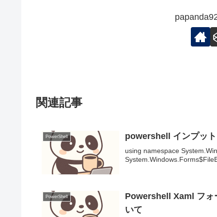
papand
関連記事
powershell インプ
PowerShell
using namespace System.Wi
System.Windows.Forms$FileB
Powershell X
PowerShell
いて