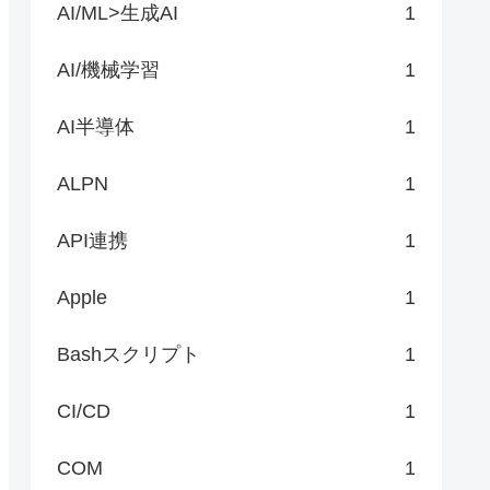
AI/ML>生成AI
1
AI/機械学習
1
AI半導体
1
ALPN
1
API連携
1
Apple
1
Bashスクリプト
1
CI/CD
1
COM
1