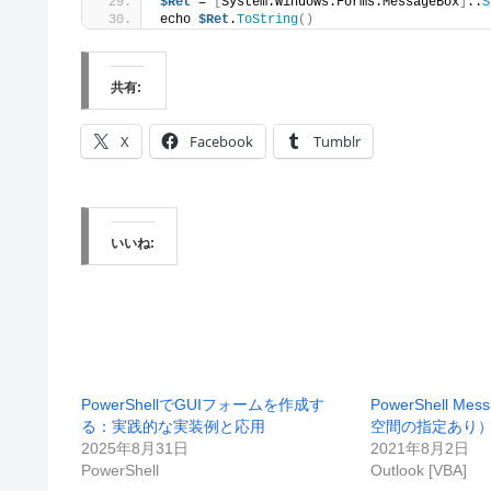
$Ret
 = 
[
System.Windows.Forms.MessageBox
]
::
S
echo 
$Ret
.
ToString
()
共有:
X
Facebook
Tumblr
いいね:
PowerShellでGUIフォームを作成す
PowerShell M
る：実践的な実装例と応用
空間の指定あり
2025年8月31日
2021年8月2日
PowerShell
Outlook [VBA]