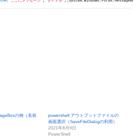
how
(
"ここにメッセージ"
,
"タイトル"
,
[
System.Windows.Forms.MessageBoxB
essageBoxの例（名前
powershell アウトプットファイルの
）
画面選択（SaveFileDialogの利用）
2021年8月9日
PowerShell