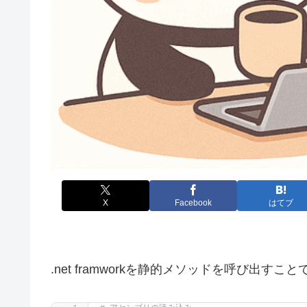
X
Facebook
はてブ
.net framworkを静的メソッドを呼び出すこ