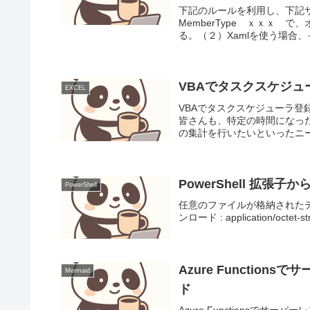
下記のルールを利用し、下記サンプル
MemberType ｘｘｘ
る。（２）Xamlを使う場合、
VBAでタスクスケジュ
EXCEL
VBAでタスクスケジューラ登録
皆さんも、特定の時間になっ
の集計を行いたいといったニー
PowerShe
PowerShell
任意のファイルが格納されたデ
ンロード : application/octet-st
Azure Functi
Mermaid
ド