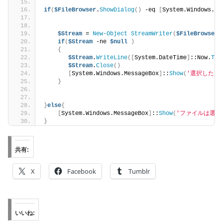
if
(
$FileBrowser
.
ShowDialog
()
 -eq 
[
System.Windows.Fo
$Stream
 = 
New-Object
StreamWriter
(
$FileBrowser
.
if
(
$Stream
 -ne 
$null
)
{
$Stream
.
WriteLine
([
System.DateTime
]
::Now.
ToS
$Stream
.
Close
()
[
System.Windows.MessageBox
]
::
Show
(
'選択したフ
}
}
else
{
[
System.Windows.MessageBox
]
::
Show
(
'ファイルは選択
}
共有:
X
Facebook
Tumblr
いいね: