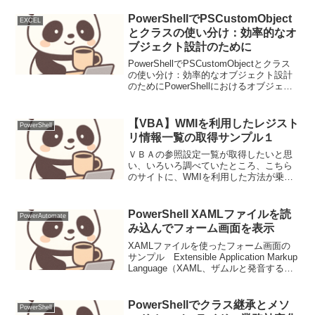
解析解析結果から info にある
requires_dist（依存ラ...
PowerShellでPSCustomObject
EXCEL
とクラスの使い分け：効率的なオ
ブジェクト設計のために
PowerShellでPSCustomObjectとクラス
の使い分け：効率的なオブジェクト設計
のためにPowerShellにおけるオブジェク
ト設計は、スクリプトの可読性、保守
性、そしてパフォーマンスに大きく影響
する。特に、PSCustomO...
【VBA】WMIを利用したレジスト
PowerShell
リ情報一覧の取得サンプル１
ＶＢＡの参照設定一覧が取得したいと思
い、いろいろ調べていたところ、こちら
のサイトに、WMIを利用した方法が乗っ
ていた。自分はWMIをあまり理解してい
ないのでサンプルコードを参考に自分な
りにアレンジしてみた。まだまだ勉強不
PowerShell XAMLファイルを読
PowerAutomate
足だ。Sub tes...
み込んでフォーム画面を表示
XAMLファイルを使ったフォーム画面の
サンプル Extensible Application Markup
Language（XAML、ザムルと発音する）
は、オブジェクトやプロパティ、あるい
はそれらの関係や相互作用を定義するた
めに用いられる...
PowerShellでクラス継承とメソ
PowerShell