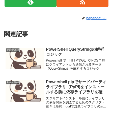
papanda925
関連記事
PowerShell QueryStringの解析
PowerShell
ロジック
Powershell で HTTPでGETやPOSＴ時
にクライアントから送信されるデータ
（QueryString）を解析するロジック
Powershell pipでサードパーティ
PowerShell
ライブラリ（PyPI)をインストー
ルする前に依存ライブラリを確認
するスクリプト
スクリプトインストール前にライブラリ
の依存関係を調査するためのスクリプト
動きは単純、curlで対象ライブラリのjson
ファイルを取得し、ConvertFrom-Jsonで