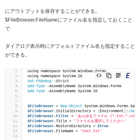
にアウトプットを保存することができる。
$FileBrowser.FileNameにファイル名を指定しておくこと
で
ダイアログ表示時にデフォルトファイル名も指定すること
ができる。
using namespace System.Windows.Forms
using namespace System.IO
Set-PSDebug
 -Strict
Add-Type
 -AssemblyName System.Windows.Forms
Add-Type
 -AssemblyName System.IO
$FileBrowser
 = 
New-Object
 System.Windows.Forms.Save
$FileBrowser
.InitialDirectory = 
[
Environment
]
::
GetF
$FileBrowser
.
Filter
 = 
'あらゆるファイル (*.txt,*.csv,*.*
$FileBrowser
.Title = 
'ファイルを選択してください'
$FileBrowser
.RestoreDirectory = 
$true
$FileBrowser
.FileName = 
'test.txt'