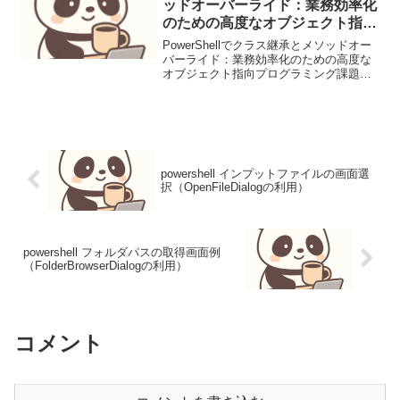
ッドオーバーライド：業務効率化
のための高度なオブジェクト指向
プログラミング
PowerShellでクラス継承とメソッドオー
バーライド：業務効率化のための高度な
オブジェクト指向プログラミング課題背
景と実務シナリオPowerShellスクリプト
で、複数のシステムやサービスを管理す
る必要がある場合、同じような処理を何
度も...
powershell インプットファイルの画面選
択（OpenFileDialogの利用）
powershell フォルダパスの取得画面例
（FolderBrowserDialogの利用）
コメント