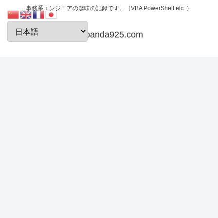
事務系エンジニアの趣味の記録です。（VBA PowerShell etc..）
papanda925.com