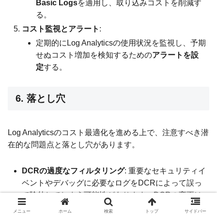
Basic Logs
を適用し、取り込みコストを削減す
る。
コスト監視とアラート
:
定期的にLog Analyticsの使用状況を監視し、予期
せぬコスト増加を検知するための
アラートを設
定
する。
6. 落とし穴
Log Analyticsのコスト最適化を進める上で、注意すべき潜
在的な問題点と落とし穴があります。
DCRの過度なフィルタリング
: 重要なセキュリティイ
ベントやデバッグに必要なログをDCRによって誤っ
て除外してしまう可能性があります。DCRの変更は
慎重に行い、テスト環境で検証することが不可欠で
メニュー
ホーム
検索
トップ
サイドバー