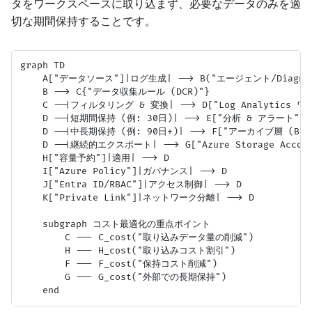
タをワークスペースに取り込まず、必要なデータのみを適
切な期間保持することです。
graph TD

    A["データソース"]|ログ生成| --> B("エージェント/Diagnosti
    B --> C{"データ収集ルール (DCR)"}

    C --|フィルタリング & 変換| --> D["Log Analytics 
    D --|短期間保持 (例: 30日)| --> E["分析 & アラート"]

    D --|中長期保持 (例: 90日+)| --> F["アーカイブ層 (Basic
    D --|継続的エクスポート| --> G["Azure Storage Account
    H["容量予約"]|適用| --> D

    I["Azure Policy"]|ガバナンス| --> D

    J["Entra ID/RBAC"]|アクセス制御| --> D

    K["Private Link"]|ネットワーク分離| --> D

    subgraph コスト最適化の重点ポイント

        C --- C_cost("取り込みデータ量の削減")

        H --- H_cost("取り込みコスト割引")

        F --- F_cost("保持コスト削減")

        G --- G_cost("外部での長期保持")
