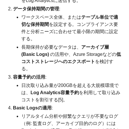
をLog Analyticsに送信する。
データ保持期間の管理
:
ワークスペース全体、または
テーブル単位で適
切な保持期間
を設定する。コンプライアンス要
件と分析ニーズに合わせて最小限の期間に設定
する。
長期保持が必要なデータは、
アーカイブ層
(Basic Logs)
の活用や、Azure Storageなどの
低
コストストレージへのエクスポート
を検討す
る。
容量予約の活用
:
日次取り込み量が200GBを超える大規模環境で
は、
Log Analytics容量予約
を利用して取り込み
コストを割引する[5]。
Basic Logsの適用
:
リアルタイム分析や頻繁なクエリが不要なログ
（例: 監査ログ、アーカイブ目的のログ）には