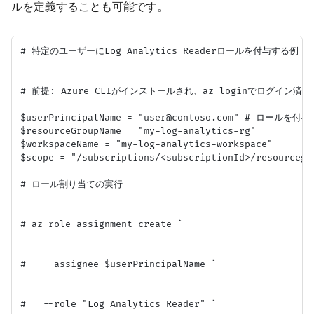
ルを定義することも可能です。
# 特定のユーザーにLog Analytics Readerロールを付与する例 (Azu
# 前提: Azure CLIがインストールされ、az loginでログイン済
$userPrincipalName = "user@contoso.com" # ロールを
$resourceGroupName = "my-log-analytics-rg"

$workspaceName = "my-log-analytics-workspace"

$scope = "/subscriptions/<subscriptionId>/resourcegr
# ロール割り当ての実行

# az role assignment create `

#   --assignee $userPrincipalName `

#   --role "Log Analytics Reader" `
