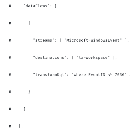
#     "dataFlows": [

#       {

#         "streams": [ "Microsoft-WindowsEvent" ],

#         "destinations": [ "la-workspace" ],

#         "transformKql": "where EventID != 703
#       }

#     ]

#   },
