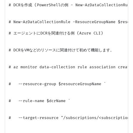
# DCRを作成 (PowerShellの例 - New-AzDataCollectionRule
# New-AzDataCollectionRule -ResourceGroupName $resou
# エージェントにDCRを関連付ける例 (Azure CLI)

# DCRをVMなどのリソースに関連付けて初めて機能します。

# az monitor data-collection rule association create 
#   --resource-group $resourceGroupName `

#   --rule-name $dcrName `

#   --target-resource "/subscriptions/<subscriptionI