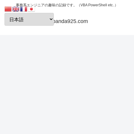
事務系エンジニアの趣味の記録です。（VBA PowerShell etc..）
papanda925.com