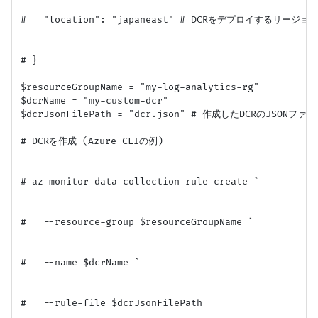
#   "location": "japaneast" # DCRをデプロイするリージョン
# }

$resourceGroupName = "my-log-analytics-rg"

$dcrName = "my-custom-dcr"

$dcrJsonFilePath = "dcr.json" # 作成したDCRのJSONファ
# DCRを作成 (Azure CLIの例)

# az monitor data-collection rule create `

#   --resource-group $resourceGroupName `

#   --name $dcrName `

#   --rule-file $dcrJsonFilePath
