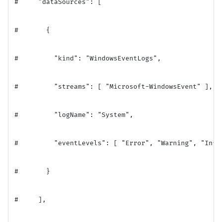
#     "dataSources": [

#       {

#         "kind": "WindowsEventLogs",

#         "streams": [ "Microsoft-WindowsEvent" ],

#         "logName": "System",

#         "eventLevels": [ "Error", "Warning", "Info
#       }

#     ],
