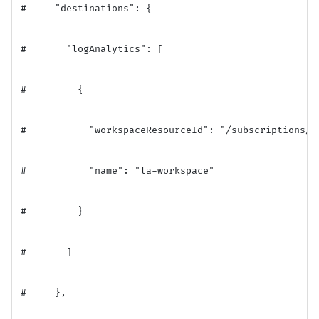
#     "destinations": {

#       "logAnalytics": [

#         {

#           "workspaceResourceId": "/subscriptions/<
#           "name": "la-workspace"

#         }

#       ]

#     },
