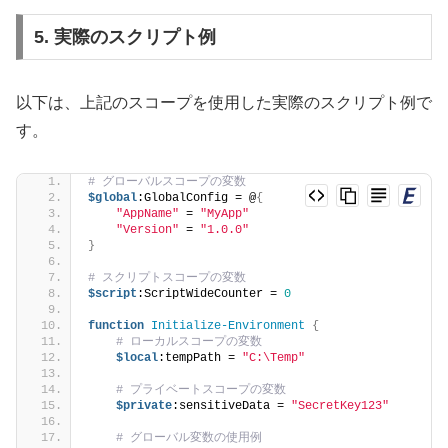
5. 実際のスクリプト例
以下は、上記のスコープを使用した実際のスクリプト例で
す。
# グローバルスコープの変数
$global
:GlobalConfig = @
{
"AppName"
 = 
"MyApp"
"Version"
 = 
"1.0.0"
}
# スクリプトスコープの変数
$script
:ScriptWideCounter = 
0
function
Initialize-Environment
{
# ローカルスコープの変数
$local
:tempPath = 
"C:\Temp"
# プライベートスコープの変数
$private
:sensitiveData = 
"SecretKey123"
# グローバル変数の使用例