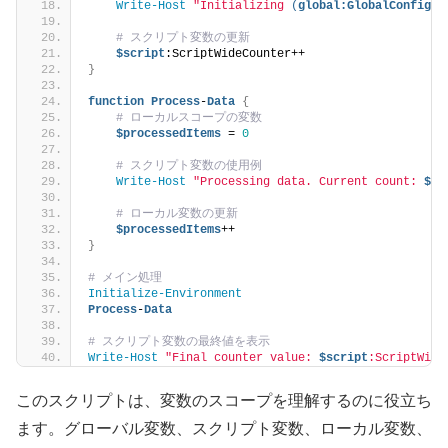
Write-Host
"Initializing 
(
global:GlobalConfig.A
# スクリプト変数の更新
$script
:ScriptWideCounter++
}
function
Process
-
Data
{
# ローカルスコープの変数
$processedItems
 = 
0
# スクリプト変数の使用例
Write-Host
"Processing data. Current count: 
$sc
# ローカル変数の更新
$processedItems
++
}
# メイン処理
Initialize-Environment
Process
-
Data
# スクリプト変数の最終値を表示
Write-Host
"Final counter value: 
$script
:ScriptWide
このスクリプトは、変数のスコープを理解するのに役立ち
ます。グローバル変数、スクリプト変数、ローカル変数、