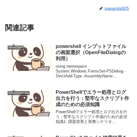
papanda925
関連記事
powershell インプットファイル
PowerShell
の画面選択（OpenFileDialogの
利用）
using namespace
System.Windows.FormsSet-PSDebug -
StrictAdd-Type -AssemblyName
System.Windows.Forms$FileBrowser =
New-Obj...
PowerShellでエラー処理とログ
PowerAutomate
出力を行う：堅牢なスクリプト作
成のための必須知識
PowerShellでエラー処理とログ出力を行
う：堅牢なスクリプト作成のための必須
知識1. 課題背景と実務シナリオ
PowerShellスクリプトは、システム管
理、自動化タスク、データ処理などで広
く利用されています。しかし、スクリプ