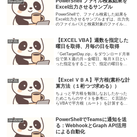
PowerShell ファイル検索結果を
PowerShell
ト実行中に...
Excel出力させるサンプル
PowerShellで、ファイル検索した結果を
Excel出力させるサンプルまずは、出力先
のファイルパスと検索対象のファイルパ
F
i
l
e
N
am
e
=
"
O
u
t
.
x
l
s
x
"
スを指定する。
FullPath = Join-Path $PSScri...
【EXCEL VBA】週数を指定した
EXCEL
曜日を取得、月毎の日を取得
「GetTargetDay.zip」をダウンロード月単
位で第Ｘ週の月～金曜日、毎月Ｘ日とい
った指定をすることで、指定の曜日を取
得させるマクロ。定例作業の予定作成時
に必要な日時を抽出するために作成。こ
ういった「ある日」を見分ける感覚は、
【Excel ＶＢＡ】平方根(素朴な計
EXCEL
スケジ...
算方法（１桁つづ求める））
ちょっと平方根を勉強しなおしたかった
ためこちらのサイトを参考に、Ｃ言語か
らVBAで平方根（ルート）を計算するプ
ログラムを作成Sub Sql11_VBA() Dim k
As Integer Dim a As Double '平方根 Dim
...
PowerShellでTeamsに通知を送
JavaScript
る：WebhookとGraph API活用
による自動化