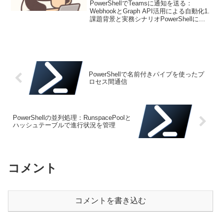
PowerShellでTeamsに通知を送る：
WebhookとGraph API活用による自動化1.
課題背景と実務シナリオPowerShellによ
るTeamsへの通知自動化は、サーバ監
視、ジョブ実行状況の報告、エラー発生
時のアラートなどに...
PowerShellで名前付きパイプを使ったプ
ロセス間通信
PowerShellの並列処理：RunspacePoolと
ハッシュテーブルで進行状況を管理
コメント
コメントを書き込む