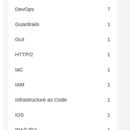
DevOps
7
Guardrails
1
GUI
1
HTTP/2
1
IaC
1
IAM
1
Infrastructure as Code
1
iOS
1
IPA午前2
1