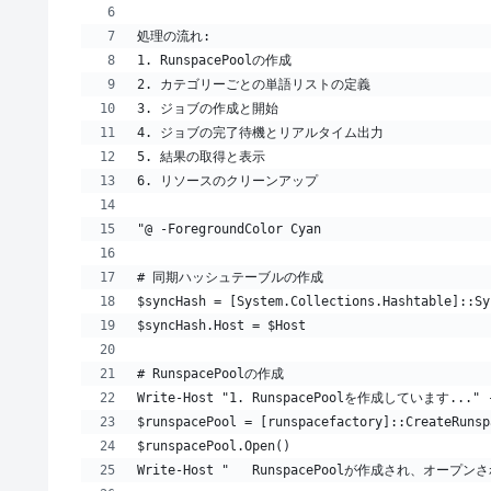
処理の流れ:
1. RunspacePoolの作成
2. カテゴリーごとの単語リストの定義
3. ジョブの作成と開始
4. ジョブの完了待機とリアルタイム出力
5. 結果の取得と表示
6. リソースのクリーンアップ
"@ -ForegroundColor Cyan
# 同期ハッシュテーブルの作成
$syncHash = [System.Collections.Hashtable]::Sy
$syncHash.Host = $Host
# RunspacePoolの作成
Write-Host "1. RunspacePoolを作成しています..." -F
$runspacePool = [runspacefactory]::CreateRunsp
$runspacePool.Open()
Write-Host "   RunspacePoolが作成され、オープンされ