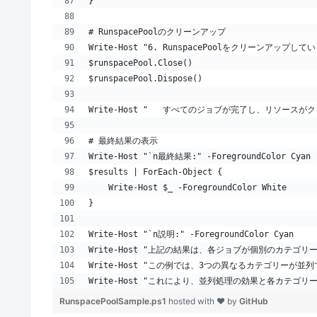
}
# RunspacePoolのクリーンアップ
Write-Host "6. RunspacePoolをクリーンアップしています
$runspacePool.Close()
$runspacePool.Dispose()
Write-Host "   すべてのジョブが完了し、リソースがクリーンア
# 最終結果の表示
Write-Host "`n最終結果:" -ForegroundColor Cyan
$results | ForEach-Object { 
    Write-Host $_ -ForegroundColor White
}
Write-Host "`n説明:" -ForegroundColor Cyan
Write-Host "上記の結果は、各ジョブが個別のカテゴリ
Write-Host "この例では、3つの異なるカテゴリーが並列で
Write-Host "これにより、並列処理の効果と各カテゴリーの単
RunspacePoolSample.ps1
hosted with ❤ by
GitHub