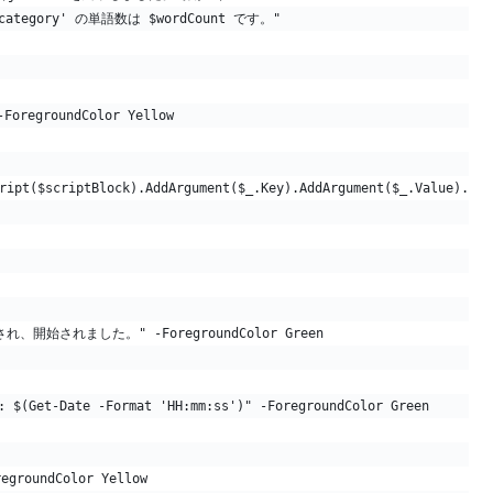
category' の単語数は $wordCount です。"
regroundColor Yellow
ript($scriptBlock).AddArgument($_.Key).AddArgument($_.Value).Add
作成され、開始されました。" -ForegroundColor Green
-Date -Format 'HH:mm:ss')" -ForegroundColor Green
roundColor Yellow