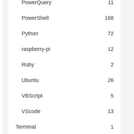
PowerQuery
11
PowerShell
168
Python
72
ndColor Green
raspberry-pi
12
Ruby
2
Ubuntu
26
VBScript
5
 -ForegroundColor White
VScode
13
Terminal
1