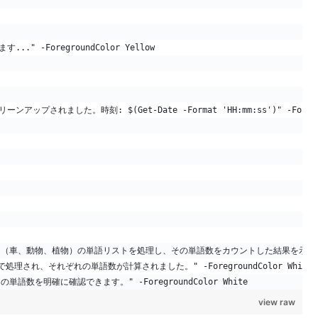
..." -ForegroundColor Yellow
ップされました。時刻: $(Get-Date -Format 'HH:mm:ss')" -Foregrou
ー（車、動物、植物）の単語リストを処理し、その単語数をカウントした結果を示しています。"
処理され、それぞれの単語数が計算されました。" -ForegroundColor White
語数を明確に確認できます。" -ForegroundColor White
view raw