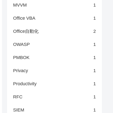
MVVM
1
Office VBA
1
Office自動化
2
Argument("Job$($_.Key)").AddArgument($syncHash)
OWASP
1
PMBOK
1
Privacy
1
Productivity
1
RFC
1
SIEM
1