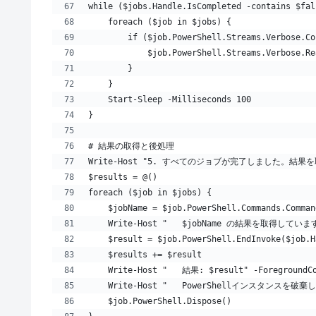
while ($jobs.Handle.IsCompleted -contains $fal
    foreach ($job in $jobs) {
        if ($job.PowerShell.Streams.Verbose.Co
            $job.PowerShell.Streams.Verbose.Re
        }
    }
    Start-Sleep -Milliseconds 100
}
# 結果の取得と後処理
Write-Host "5. すべてのジョブが完了しました。結果を取得し
$results = @()
foreach ($job in $jobs) {
    $jobName = $job.PowerShell.Commands.Comman
    Write-Host "   $jobName の結果を取得しています..
    $result = $job.PowerShell.EndInvoke($job.H
    $results += $result
    Write-Host "   結果: $result" -ForegroundC
    Write-Host "   PowerShellインスタンスを破棄して
    $job.PowerShell.Dispose()