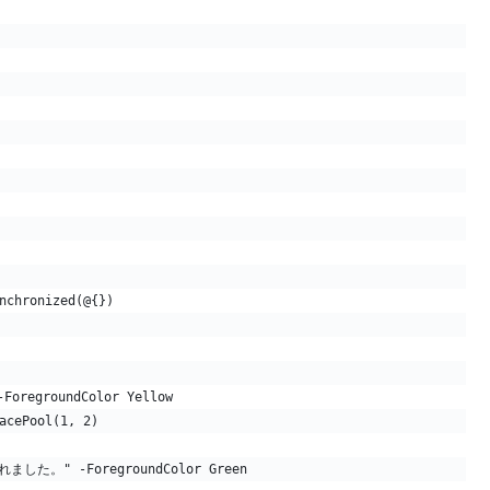
nchronized(@{})
oregroundColor Yellow
acePool(1, 2)
ました。" -ForegroundColor Green