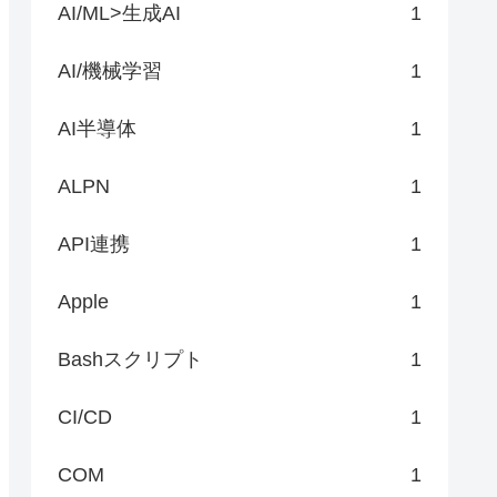
AI/ML>生成AI
1
AI/機械学習
1
AI半導体
1
ALPN
1
API連携
1
Apple
1
Bashスクリプト
1
CI/CD
1
COM
1