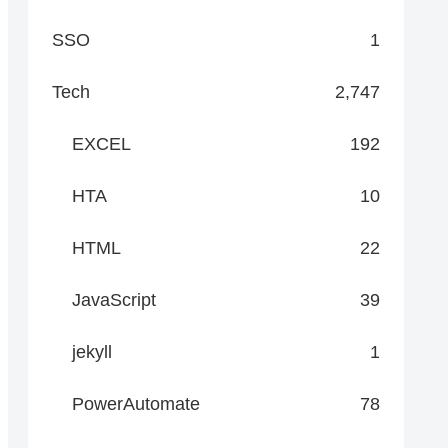
SSO
1
agenta }
Tech
2,747
EXCEL
192
HTA
10
HTML
22
JavaScript
39
jekyll
1
PowerAutomate
78