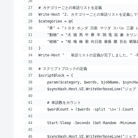
# カテゴリーごとの単語リストを定義
Write-Host "2. カテゴリーごとの単語リストを定義しています.
$categories = @{
    "車" = "トヨタ ホンダ 日産 マツダ スバル 三菱
    "動物" = "犬 猫 馬 牛 豚 羊 鶏 兎 鼠 象
    "植物" = "桜 梅 椿 菊 向日葵 薔薇 蘭 百合 紫陽
}
Write-Host "   単語リストの定義が完了しました。" -Fore
# スクリプトブロックの定義
$scriptBlock = {
    param($category, $words, $jobName, $syncHa
    $syncHash.Host.UI.WriteVerboseLine("ジョ
    # 単語数をカウント
    $wordCount = ($words -split '\s+').Count
    Start-Sleep -Seconds (Get-Random -Min
    $syncHash.Host.UI.WriteVerboseLine("ジョ