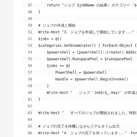
    return "ジョブ $jobName の結果: カテゴリー '$
}
# ジョブの作成と開始
Write-Host "3. ジョブを作成して開始しています..." -Fo
$jobs = @()
$categories.GetEnumerator() | ForEach-Object {
    $powershell = [powershell]::Create().AddSc
    $powershell.RunspacePool = $runspacePool
    $jobs += @{
        PowerShell = $powershell
        Handle = $powershell.BeginInvoke()
    }
    Write-Host "   ジョブ 'Job$($_.Key)' が
}
Write-Host "   すべてのジョブが開始されました。時刻: $(Get
# ジョブの完了を待機しながらリアルタイム出力
Write-Host "4. ジョブの完了を待っています..." -Foreg