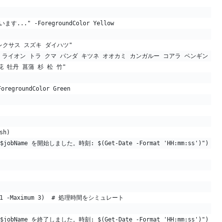
.." -ForegroundColor Yellow
 レクサス スズキ ダイハツ"
 キリン ライオン トラ クマ パンダ キツネ オオカミ カンガルー コアラ ペンギン 
花 牡丹 菖蒲 杉 松 竹"
groundColor Green
sh)
ブ $jobName を開始しました。時刻: $(Get-Date -Format 'HH:mm:ss')")
imum 1 -Maximum 3)  # 処理時間をシミュレート
ブ $jobName を終了しました。時刻: $(Get-Date -Format 'HH:mm:ss')")