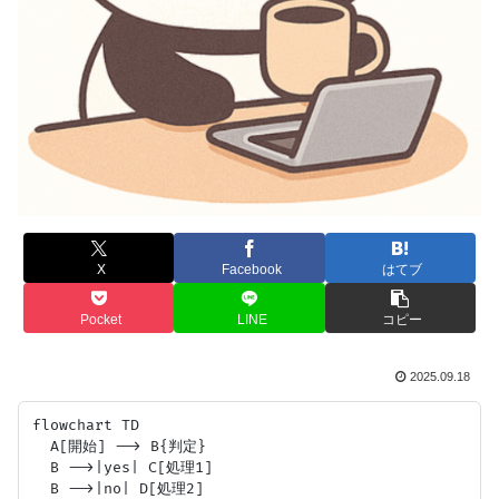
X
Facebook
はてブ
Pocket
LINE
コピー
2025.09.18
flowchart TD

  A[開始] --> B{判定}

  B -->|yes| C[処理1]

  B -->|no| D[処理2]
