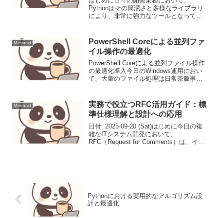
はじめに日々の開発業務において、
Pythonはその簡潔さと多様なライブラリ
により、非常に強力なツールとなってい
ます。しかし、単にコードを書くだけで
なく、その裏側で動作するアルゴリズム
とデータ構造を意識することは、システ
PowerShell Coreによる並列ファ
Mermaid
ムのパフォーマンス、ス...
イル操作の最適化
PowerShell Coreによる並列ファイル操作
の最適化導入今日のWindows運用におい
て、大量のファイル処理は日常茶飯事で
す。ログファイルの解析、複数サーバー
への設定ファイルの配布、バックアップ
データの移動など、単一スレッドでの処
実務で役立つRFC活用ガイド：標
Mermaid
理...
準仕様理解と設計への応用
日付: 2025-09-20 (Sat)はじめに今日の複
雑なITシステム開発において、
RFC（Request for Comments）は、イン
ターネットプロトコルや関連技術の標準
仕様を定義する最も重要なドキュメント
です。単なる技術仕様書の...
Pythonにおける実用的なアルゴリズム設
計と最適化