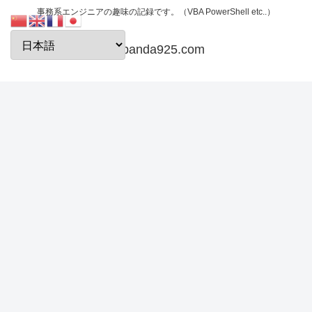
事務系エンジニアの趣味の記録です。（VBA PowerShell etc..）
papanda925.com