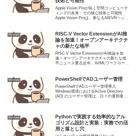
技術と可能性
Apple Vision Proが拓く空間コンピューテ
ィングの未来：その核心技術と可能性
Apple Vision Proは、単なるAR/VRヘッド
セットの範疇を超え、「空間コンピュー
ター」という新たなカテゴリを打ち立て
るデバイスとして注目を...
RISC-V Vector ExtensionがAI推
Mermaid
論を加速！オープンアーキテクチ
ャの新たな地平
RISC-V Vector ExtensionがAI推論を加
速！オープンアーキテクチャの新たな地
平ニュース要点近年、AI/MLワークロード
の処理は、データセンターからエッジデ
バイスに至るまで、あらゆる場所で求め
られています。特にディープラー...
PowerShellでADユーザー管理
Mermaid
PowerShellでADユーザー管理導入
Windows環境におけるActive Directory
(AD) のユーザー管理は、日々の運用業務
において非常に重要なタスクです。新規
ユーザーのプロビジョニング、既存ユー
ザーの属性変更、無効化、...
Pythonで実践する効率的なアル
Mermaid
ゴリズム設計と実装：実務での活
用と落とし穴