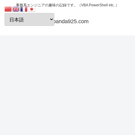
事務系エンジニアの趣味の記録です。（VBA PowerShell etc..）
papanda925.com