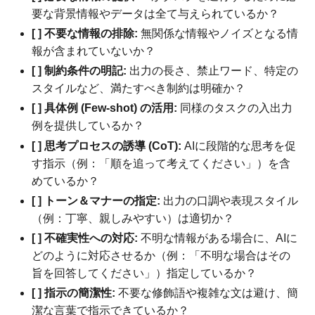
要な背景情報やデータは全て与えられているか？
[ ] 不要な情報の排除:
無関係な情報やノイズとなる情
報が含まれていないか？
[ ] 制約条件の明記:
出力の長さ、禁止ワード、特定の
スタイルなど、満たすべき制約は明確か？
[ ] 具体例 (Few-shot) の活用:
同様のタスクの入出力
例を提供しているか？
[ ] 思考プロセスの誘導 (CoT):
AIに段階的な思考を促
す指示（例：「順を追って考えてください」）を含
めているか？
[ ] トーン＆マナーの指定:
出力の口調や表現スタイル
（例：丁寧、親しみやすい）は適切か？
[ ] 不確実性への対応:
不明な情報がある場合に、AIに
どのように対応させるか（例：「不明な場合はその
旨を回答してください」）指定しているか？
[ ] 指示の簡潔性:
不要な修飾語や複雑な文は避け、簡
潔な言葉で指示できているか？