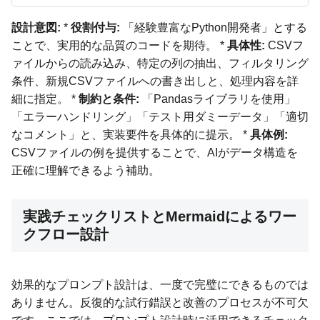
設計意図:
*
役割付与:
「経験豊富なPython開発者」とする
ことで、実用的な品質のコードを期待。 *
具体性:
CSVフ
ァイルからの読み込み、特定の列の抽出、フィルタリング
条件、新規CSVファイルへの書き出しと、処理内容を詳
細に指定。 *
制約と条件:
「Pandasライブラリを使用」
「エラーハンドリング」「テスト用ダミーデータ」「適切
なコメント」と、実装要件を具体的に提示。 *
具体例:
CSVファイルの例を提供することで、AIがデータ構造を
正確に理解できるよう補助。
実践チェックリストとMermaidによるワー
クフロー設計
効果的なプロンプト設計は、一度で完璧にできるものでは
ありません。反復的な試行錯誤と改善のプロセスが不可欠