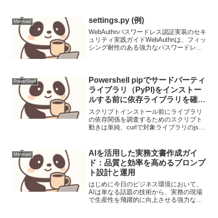
認■■Ubuntu自体のバージョン$
lsb_release -aNo LSB modules are
available....
settings.py (例)
Mermaid
WebAuthnパスワードレス認証実装のセキ
ュリティ実践ガイドWebAuthnは、フィッ
シング耐性のある強力なパスワードレス
認証メカニズムとして注目されていま
す。しかし、その実装にはプロトコルの
深い理解と慎重なセキュリティ対策が不
可欠です。...
Powershell pipでサードパーティ
PowerShell
ライブラリ（PyPI)をインストー
ルする前に依存ライブラリを確認
するスクリプト
スクリプトインストール前にライブラリ
の依存関係を調査するためのスクリプト
動きは単純、curlで対象ライブラリのjson
ファイルを取得し、ConvertFrom-Jsonで
解析解析結果から info にある
requires_dist（依存ラ...
AIを活用した実務文書作成ガイ
Mermaid
ド：品質と効率を高めるプロンプ
ト設計と運用
はじめに今日のビジネス環境において、
AIは単なる話題の技術から、実務の現場
で生産性を飛躍的に向上させる強力なツ
ールへと進化しました。特に文書作成に
おいては、アイデア出しから草稿作成、