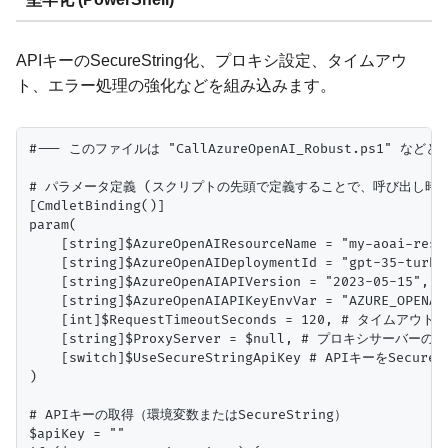
APIキーのSecureString化、プロキシ設定、タイムアウ
ト、エラー処理の強化などを組み込みます。
#--- このファイルは "CallAzureOpenAI_Robust.ps1" などと
# パラメータ定義 (スクリプトの先頭で定義することで、呼び出し時に
[CmdletBinding()]

param(

    [string]$AzureOpenAIResourceName = "my-aoai-r
    [string]$AzureOpenAIDeploymentId = "gpt-35-tu
    [string]$AzureOpenAIAPIVersion = "2023-05-15
    [string]$AzureOpenAIAPIKeyEnvVar = "AZURE_OPE
    [int]$RequestTimeoutSeconds = 120, # タイムアウト秒
    [string]$ProxyServer = $null, # プロキシサーバーのURL 
    [switch]$UseSecureStringApiKey # APIキーをSe
)

# APIキーの取得（環境変数またはSecureString）

$apiKey = ""
