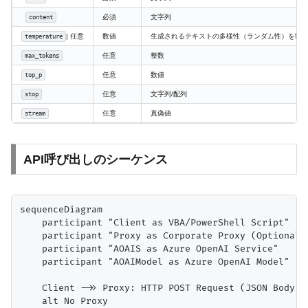
必須
文字列
content
| 任意
数値
生成されるテキストの多様性（ランダム性）を制御。0
temperature
任意
整数
max_tokens
任意
数値
top_p
任意
文字列/配列
stop
任意
真偽値
stream
API呼び出しのシーケンス
sequenceDiagram

    participant "Client as VBA/PowerShell Script"

    participant "Proxy as Corporate Proxy (Optional)"
    participant "AOAIS as Azure OpenAI Service"

    participant "AOAIModel as Azure OpenAI Model"

    Client ->> Proxy: HTTP POST Request (JSON Body, a
    alt No Proxy
