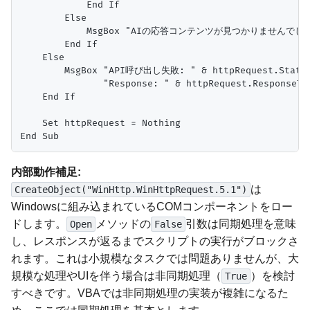
            End If

        Else

            MsgBox "AIの応答コンテンツが見つかりませんでした。"
        End If

    Else

        MsgBox "API呼び出し失敗: " & httpRequest.Status 
               "Response: " & httpRequest.ResponseTex
    End If

    Set httpRequest = Nothing

内部動作補足:
は
CreateObject("WinHttp.WinHttpRequest.5.1")
Windowsに組み込まれているCOMコンポーネントをロー
ドします。
メソッドの
引数は同期処理を意味
Open
False
し、レスポンスが返るまでスクリプトの実行がブロックさ
れます。これは小規模なタスクでは問題ありませんが、大
規模な処理やUIを伴う場合は非同期処理（
）を検討
True
すべきです。VBAでは非同期処理の実装が複雑になるた