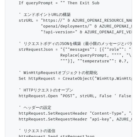
    If queryPrompt = "" Then Exit Sub

    ' エンドポイントURLの構築

    strURL = "https://" & AZURE_OPENAI_RESOURCE_NAME 
             "openai/deployments/" & AZURE_OPENAI_DE
             "?api-version=" & AZURE_OPENAI_API_VERSI
    ' リクエストボディのJSONを構築（最小限のメッセージとパラメ
    strRequestJson = "{""messages"": [{""role"": ""us
                     Replace(queryPrompt, """", "\"""
                     """}], ""temperature"": 0.7, ""m
    ' WinHttpRequestオブジェクトの初期化

    Set httpRequest = CreateObject("WinHttp.WinHttpRe
    ' HTTPリクエストのオープン

    httpRequest.Open "POST", strURL, False ' False
    ' ヘッダーの設定

    httpRequest.SetRequestHeader "Content-Type", "app
    httpRequest.SetRequestHeader "api-key", AZURE_OPE
    ' リクエストの送信

    httpRequest.Send strRequestJson
