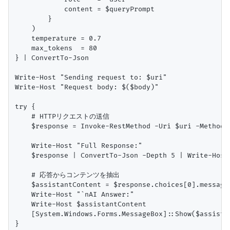
            content = $queryPrompt

        }

    )

    temperature = 0.7

    max_tokens  = 80

} | ConvertTo-Json

Write-Host "Sending request to: $uri"

Write-Host "Request body: $($body)"

try {

    # HTTPリクエストの送信

    $response = Invoke-RestMethod -Uri $uri -Method 
    Write-Host "Full Response:"

    $response | ConvertTo-Json -Depth 5 | Writ
    # 応答からコンテンツを抽出

    $assistantContent = $response.choices[0].message.
    Write-Host "`nAI Answer:"

    Write-Host $assistantContent

    [System.Windows.Forms.MessageBox]::Show($assista
}
