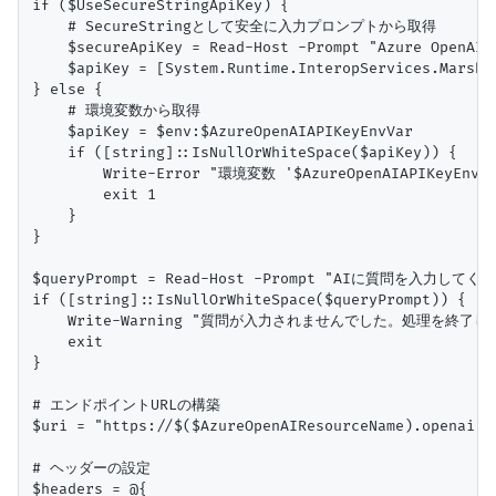
if ($UseSecureStringApiKey) {

    # SecureStringとして安全に入力プロンプトから取得

    $secureApiKey = Read-Host -Prompt "Azure OpenAI A
    $apiKey = [System.Runtime.InteropServices.Marsha
} else {

    # 環境変数から取得

    $apiKey = $env:$AzureOpenAIAPIKeyEnvVar

    if ([string]::IsNullOrWhiteSpace($apiKey)) {

        Write-Error "環境変数 '$AzureOpenAIAPIKey
        exit 1

    }

}

$queryPrompt = Read-Host -Prompt "AIに質問を入力してくだ
if ([string]::IsNullOrWhiteSpace($queryPrompt)) {

    Write-Warning "質問が入力されませんでした。処理を終了しま
    exit

}

# エンドポイントURLの構築

$uri = "https://$($AzureOpenAIResourceName).openai.a
# ヘッダーの設定

$headers = @{
