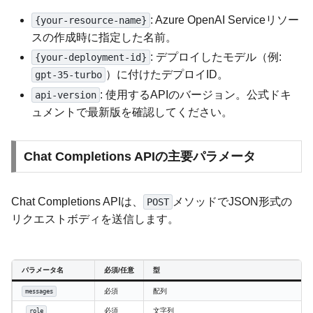
: Azure OpenAI Serviceリソー
{your-resource-name}
スの作成時に指定した名前。
: デプロイしたモデル（例:
{your-deployment-id}
）に付けたデプロイID。
gpt-35-turbo
: 使用するAPIのバージョン。公式ドキ
api-version
ュメントで最新版を確認してください。
Chat Completions APIの主要パラメータ
Chat Completions APIは、
メソッドでJSON形式の
POST
リクエストボディを送信します。
パラメータ名
必須/任意
型
必須
配列
messages
必須
文字列
role