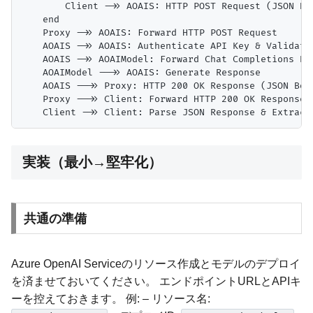
        Client ->> AOAIS: HTTP POST Request (JSON Bod
    end

    Proxy ->> AOAIS: Forward HTTP POST Request

    AOAIS ->> AOAIS: Authenticate API Key & Validate 
    AOAIS ->> AOAIModel: Forward Chat Completions Req
    AOAIModel -->> AOAIS: Generate Response

    AOAIS -->> Proxy: HTTP 200 OK Response (JSON Body
    Proxy -->> Client: Forward HTTP 200 OK Response

実装（最小→堅牢化）
共通の準備
Azure OpenAI Serviceのリソース作成とモデルのデプロイ
を済ませておいてください。 エンドポイントURLとAPIキ
ーを控えておきます。 例: – リソース名: