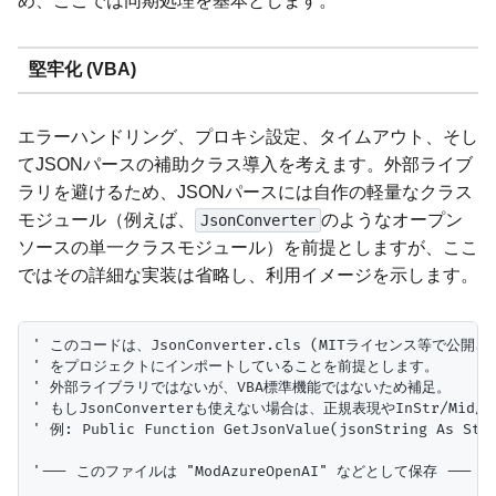
め、ここでは同期処理を基本とします。
堅牢化 (VBA)
エラーハンドリング、プロキシ設定、タイムアウト、そし
てJSONパースの補助クラス導入を考えます。外部ライブ
ラリを避けるため、JSONパースには自作の軽量なクラス
モジュール（例えば、
のようなオープン
JsonConverter
ソースの単一クラスモジュール）を前提としますが、ここ
ではその詳細な実装は省略し、利用イメージを示します。
' このコードは、JsonConverter.cls (MITライセンス等で公
' をプロジェクトにインポートしていることを前提とします。

' 外部ライブラリではないが、VBA標準機能ではないため補足。

' もしJsonConverterも使えない場合は、正規表現やInStr/Mi
' 例: Public Function GetJsonValue(jsonString As Stri
'--- このファイルは "ModAzureOpenAI" などとして保存 ---
