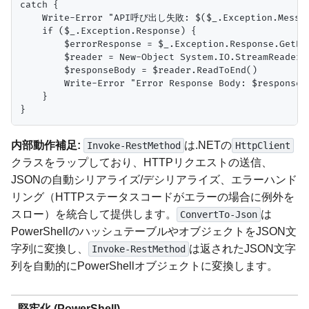
catch {

    Write-Error "API呼び出し失敗: $($_.Exception.Messag
    if ($_.Exception.Response) {

        $errorResponse = $_.Exception.Response.GetRes
        $reader = New-Object System.IO.StreamReader($
        $responseBody = $reader.ReadToEnd()

        Write-Error "Error Response Body: $responseBo
    }

内部動作補足:
は.NETの
Invoke-RestMethod
HttpClient
クラスをラップしており、HTTPリクエストの送信、
JSONの自動シリアライズ/デシリアライズ、エラーハンド
リング（HTTPステータスコードがエラーの場合に例外を
スロー）を統合して提供します。
は
ConvertTo-Json
PowerShellのハッシュテーブルやオブジェクトをJSON文
字列に変換し、
は返されたJSON文字
Invoke-RestMethod
列を自動的にPowerShellオブジェクトに変換します。
堅牢化 (PowerShell)