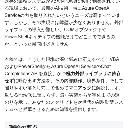
既存の業務システムがVBAやPowerShellで構築されてい
る現場において、最新のAI技術、特にAzure OpenAI
Serviceの力を取り入れたいというニーズは高まっていま
す。しかし、その実現には障壁が少なくありません。外部
ライブラリの導入が難しい、COMオブジェクトや
PowerShellネイティブの機能だけでどこまでできるの
か、といった疑問は尽きません。
本稿では、こうした現場の深い悩みに応えるべく、VBA
およびPowerShellからAzure OpenAI ServiceのChat
Completions APIを直接、かつ
極力外部ライブラリに依存
せず
に呼び出す方法を、その内部動作、境界条件、そして
陥りやすい落とし穴まで含めて
マニアックに
解説します。
単なるHowToに留まらず、最小実装から堅牢化までの道
のりを示し、あなたのスクリプトを次世代のAI駆動型シス
テムへと昇華させるための知識を提供します。
理論の要点