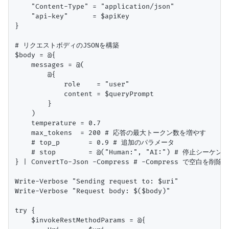
    "Content-Type" = "application/json"

    "api-key"      = $apiKey

}

# リクエストボディのJSONを構築

$body = @{

    messages = @(

        @{

            role    = "user"

            content = $queryPrompt

        }

    )

    temperature = 0.7

    max_tokens  = 200 # 応答の最大トークン数を増やす

    # top_p       = 0.9 # 追加のパラメータ

    # stop        = @("Human:", "AI:") # 停止シーケンス

} | ConvertTo-Json -Compress # -Compress で空白
Write-Verbose "Sending request to: $uri"

Write-Verbose "Request body: $($body)"

try {

    $invokeRestMethodParams = @{
