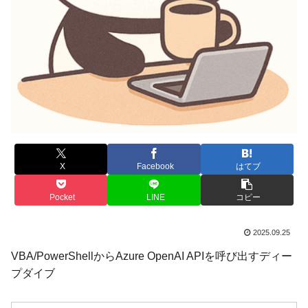
X
Facebook
はてブ
Pocket
LINE
コピー
2025.09.25
VBA/PowerShellからAzure OpenAI APIを呼び出すディー
プダイブ