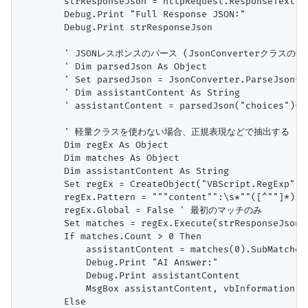
        strResponseJson = httpRequest.ResponseText

        Debug.Print "Full Response JSON:"

        Debug.Print strResponseJson

        ' JSONレスポンスのパース (JsonConverterクラスの使
        ' Dim parsedJson As Object

        ' Set parsedJson = JsonConverter.ParseJson(st
        ' Dim assistantContent As String

        ' assistantContent = parsedJson("choices
        ' 軽量クラスを使わない場合、正規表現などで抽出する

        Dim regEx As Object

        Dim matches As Object

        Dim assistantContent As String

        Set regEx = CreateObject("VBScript.RegExp")

        regEx.Pattern = """content"":\s*""([^""]*)"""
        regEx.Global = False ' 最初のマッチのみ

        Set matches = regEx.Execute(strResponseJson)

        If matches.Count > 0 Then

            assistantContent = matches(0).SubMatches(
            Debug.Print "AI Answer:"

            Debug.Print assistantContent

            MsgBox assistantContent, vbInformation, "
        Else
