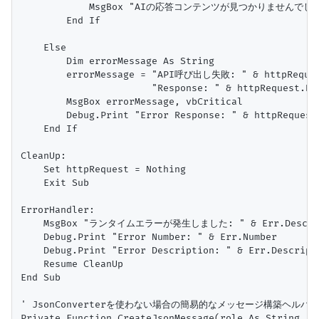
            MsgBox "AIの応答コンテンツが見つかりませんでした。"
        End If

    Else

        Dim errorMessage As String

        errorMessage = "API呼び出し失敗: " & httpRequest.
                       "Response: " & httpRequest.Res
        MsgBox errorMessage, vbCritical

        Debug.Print "Error Response: " & httpRequest.
    End If

CleanUp:

    Set httpRequest = Nothing

    Exit Sub

ErrorHandler:

    MsgBox "ランタイムエラーが発生しました: " & Err.Descripti
    Debug.Print "Error Number: " & Err.Number

    Debug.Print "Error Description: " & Err.Descripti
    Resume CleanUp

End Sub

' JsonConverterを使わない場合の簡易的なメッセージ構築ヘルパー
Private Function CreateJsonMessage(role As String, co