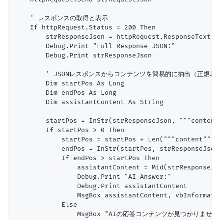
    ' レスポンスの取得と表示

    If httpRequest.Status = 200 Then

        strResponseJson = httpRequest.ResponseText

        Debug.Print "Full Response JSON:"

        Debug.Print strResponseJson

        ' JSONレスポンスからコンテンツを簡易的に抽出（正規表現
        Dim startPos As Long

        Dim endPos As Long

        Dim assistantContent As String

        startPos = InStr(strResponseJson, """content"
        If startPos > 0 Then

            startPos = startPos + Len("""content"": "
            endPos = InStr(startPos, strResponseJson,
            If endPos > startPos Then

                assistantContent = Mid(strResponseJs
                Debug.Print "AI Answer:"

                Debug.Print assistantContent

                MsgBox assistantContent, vbInformatio
            Else

                MsgBox "AIの応答コンテンツが見つかりませんでし