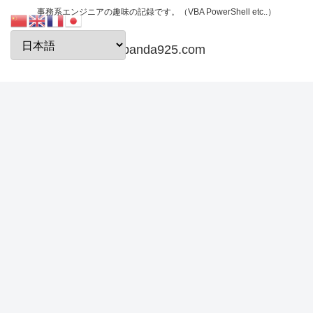
事務系エンジニアの趣味の記録です。（VBA PowerShell etc..）
papanda925.com