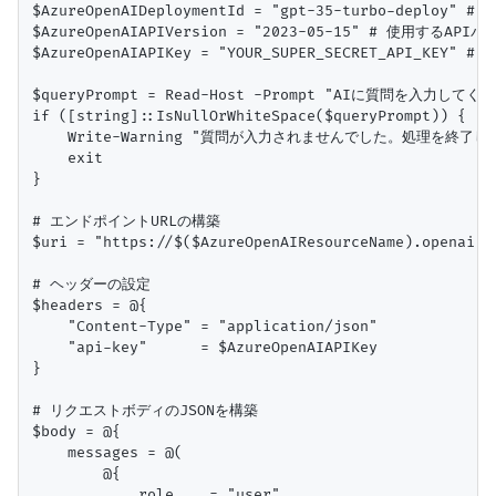
$AzureOpenAIDeploymentId = "gpt-35-turbo-deploy" 
$AzureOpenAIAPIVersion = "2023-05-15" # 使用するAPIバ
$AzureOpenAIAPIKey = "YOUR_SUPER_SECRET_API_KEY" #
$queryPrompt = Read-Host -Prompt "AIに質問を入力してくだ
if ([string]::IsNullOrWhiteSpace($queryPrompt)) {

    Write-Warning "質問が入力されませんでした。処理を終了しま
    exit

}

# エンドポイントURLの構築

$uri = "https://$($AzureOpenAIResourceName).openai.a
# ヘッダーの設定

$headers = @{

    "Content-Type" = "application/json"

    "api-key"      = $AzureOpenAIAPIKey

}

# リクエストボディのJSONを構築

$body = @{

    messages = @(

        @{

            role    = "user"
