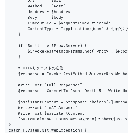
        Uri     = $uri

        Method  = "Post"

        Headers = $headers

        Body    = $body

        TimeoutSec = $RequestTimeoutSeconds

        ContentType = "application/json" # 明示的に指定
    }

    if ($null -ne $ProxyServer) {

        $invokeRestMethodParams.Add("Proxy", $ProxySe
    }

    # HTTPリクエストの送信

    $response = Invoke-RestMethod @invokeRestMethodPa
    Write-Host "Full Response:"

    $response | ConvertTo-Json -Depth 5 | Write-Host

    $assistantContent = $response.choices[0].message.
    Write-Host "`nAI Answer:"

    Write-Host $assistantContent

    [System.Windows.Forms.MessageBox]::Show($assista
}

catch [System.Net.WebException] {
