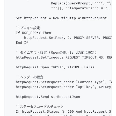
                     Replace(queryPrompt, """", "\"""
                     """}], ""temperature"": 0.7, ""m
    Set httpRequest = New WinHttp.WinHttpRequest

    ' プロキシ設定

    If USE_PROXY Then

        httpRequest.SetProxy 2, PROXY_SERVER, PROXY_
    End If

    ' タイムアウト設定 (Openの後、Sendの前に設定)

    httpRequest.SetTimeouts REQUEST_TIMEOUT_MS, REQU
    httpRequest.Open "POST", strURL, False

    ' ヘッダーの設定

    httpRequest.SetRequestHeader "Content-Type", "app
    httpRequest.SetRequestHeader "api-key", APIKey

    httpRequest.Send strRequestJson

    ' ステータスコードのチェック

    If httpRequest.Status >= 200 And httpRequest.Stat