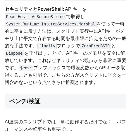
セキュリティとPowerShell:
APIキーを
で取得し、
Read-Host -AsSecureString
を使って一時
System.Runtime.InteropServices.Marshal
的に平文に戻す方法は、スクリプト実行中にAPIキーがメ
モリ上に平文で存在する時間を最小限に抑えるための一般
的な手法です。
ブロックで
と
finally
ZeroFreeBSTR
を呼び出すことで、APIキーのメモリを安全に解
Dispose
放しています。これはセキュリティの観点から非常に重要
です。
プレフィックスで環境変数からAPIキーを取
$env:
得することも可能で、こちらの方がスクリプトに平文を一
切含めないという点でさらに推奨されます。
ベンチ/検証
AI連携のスクリプトでは、単に動作するだけでなく、パフ
ォーマンスや堅牢性も重要です。