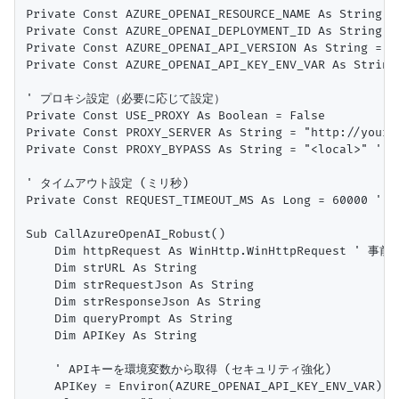
Private Const AZURE_OPENAI_RESOURCE_NAME As String = 
Private Const AZURE_OPENAI_DEPLOYMENT_ID As String = 
Private Const AZURE_OPENAI_API_VERSION As String = "2
Private Const AZURE_OPENAI_API_KEY_ENV_VAR As Stri
' プロキシ設定（必要に応じて設定）

Private Const USE_PROXY As Boolean = False

Private Const PROXY_SERVER As String = "http://your.p
Private Const PROXY_BYPASS As String = "<loca
' タイムアウト設定 (ミリ秒)

Private Const REQUEST_TIMEOUT_MS As Long = 60000 ' 6
Sub CallAzureOpenAI_Robust()

    Dim httpRequest As WinHttp.WinHttpRequest '
    Dim strURL As String

    Dim strRequestJson As String

    Dim strResponseJson As String

    Dim queryPrompt As String

    Dim APIKey As String

    ' APIキーを環境変数から取得 (セキュリティ強化)

    APIKey = Environ(AZURE_OPENAI_API_KEY_ENV_VAR)
