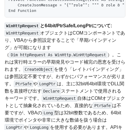
    CreateJsonMessage = "{""role"": """ & role & """
と64bit/PtrSafe/LongPtrについて:
WinHttpRequest
オブジェクトはCOMコンポーネントであ
WinHttpRequest
り、VBAから参照設定することで「早期バインディン
グ」が可能になります
（
）。こ
Dim httpRequest As WinHttp.WinHttpRequest
れは実行時エラーの早期発見やコード補完の恩恵を受けら
れます。
を使う「レイトバインディング」
CreateObject
は参照設定不要ですが、わずかにパフォーマンスが劣りま
す。
や
は、主に32bit/64bit環境でDLL関
PtrSafe
LongPtr
数を直接呼び出す
ステートメントで使用される
Declare
キーワードです。
自体はCOMオブジェク
WinHttpRequest
トとして抽象化されているため、直接的な
は不
PtrSafe
要ですが、VBAの
型は32bit整数であるため、64bit
Long
環境でポインタや非常に大きな数値を扱う場合は
や
を使用する必要があります。APIキ
LongPtr
LongLong