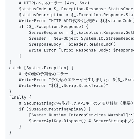
    # HTTPレベルのエラー (4xx, 5xx)

    $statusCode = $_.Exception.Response.StatusCode.va
    $statusDescription = $_.Exception.Response.Status
    Write-Error "HTTP API呼び出し失敗: $($statusCode) - 
    if ($_.Exception.Response) {

        $errorResponse = $_.Exception.Response.GetRes
        $reader = New-Object System.IO.StreamReader($
        $responseBody = $reader.ReadToEnd()

        Write-Error "Error Response Body: $responseBo
    }

}

catch [System.Exception] {

    # その他の予期せぬエラー

    Write-Error "予期せぬエラーが発生しました: $($_.Exceptio
    Write-Error "$($_.ScriptStackTrace)"

}

finally {

    # SecureStringから取得したAPIキーのメモリ解放 (重要)

    if ($UseSecureStringApiKey) {

        [System.Runtime.InteropServices.Marshal]::Ze
        $secureApiKey.Dispose() # SecureStringオブ
    }
