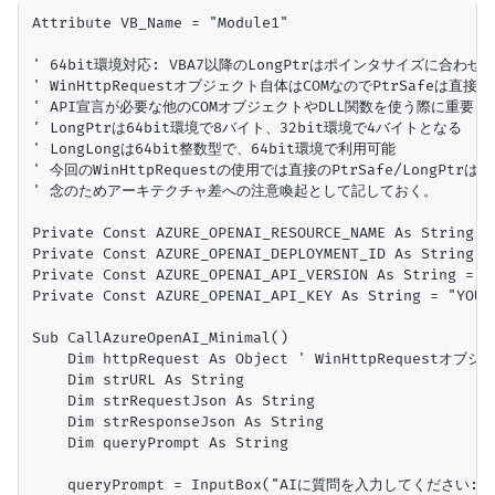
Attribute VB_Name = "Module1"

' 64bit環境対応: VBA7以降のLongPtrはポインタサイズに合わせる
' WinHttpRequestオブジェクト自体はCOMなのでPtrSafeは直接
' API宣言が必要な他のCOMオブジェクトやDLL関数を使う際に重要

' LongPtrは64bit環境で8バイト、32bit環境で4バイトとなる

' LongLongは64bit整数型で、64bit環境で利用可能

' 今回のWinHttpRequestの使用では直接のPtrSafe/LongPtrは
' 念のためアーキテクチャ差への注意喚起として記しておく。

Private Const AZURE_OPENAI_RESOURCE_NAME As Strin
Private Const AZURE_OPENAI_DEPLOYMENT_ID As String
Private Const AZURE_OPENAI_API_VERSION As String 
Private Const AZURE_OPENAI_API_KEY As String = "YO
Sub CallAzureOpenAI_Minimal()

    Dim httpRequest As Object ' WinHttpRequestオブジ
    Dim strURL As String

    Dim strRequestJson As String

    Dim strResponseJson As String

    Dim queryPrompt As String

    queryPrompt = InputBox("AIに質問を入力してください:",