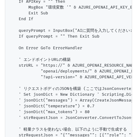
    If APIKey = "" Then

        MsgBox "環境変数 '" & AZURE_OPENAI_API_KEY_
        Exit Sub

    End If

    queryPrompt = InputBox("AIに質問を入力してください:",
    If queryPrompt = "" Then Exit Sub

    On Error GoTo ErrorHandler

    ' エンドポイントURLの構築

    strURL = "https://" & AZURE_OPENAI_RESOURCE_NAME 
             "openai/deployments/" & AZURE_OPENAI_DE
             "?api-version=" & AZURE_OPENAI_API_VERSI
    ' リクエストボディのJSONを構築 (ここではJsonConverte
    ' Set jsonDict = New Dictionary ' Scripting.D
    ' jsonDict("messages") = Array(CreateJsonMessage(
    ' jsonDict("temperature") = 0.7

    ' jsonDict("max_tokens") = 80

    ' strRequestJson = JsonConverter.ConvertToJson(
    ' 軽量クラスを使わない場合、以下のように手動で生成する

    strRequestJson = "{""messages"": [{""role"": ""us