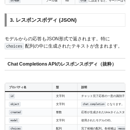
ブール値
No
に設定すると、サーバーはイベ
stream
true
3. レスポンスボディ (JSON)
モデルからの応答もJSON形式で返されます。特に
配列の中に生成されたテキストが含まれます。
choices
Chat Completions APIのレスポンスボディ（抜粋）
プロパティ名
型
説明
文字列
チャット完了応答の一意の識別子。
id
文字列
となります。
object
chat.completion
整数
応答が生成されたUnixタイムスタン
created
文字列
使用されたモデルのID。
model
配列
完了候補の配列。各候補は
choices
message