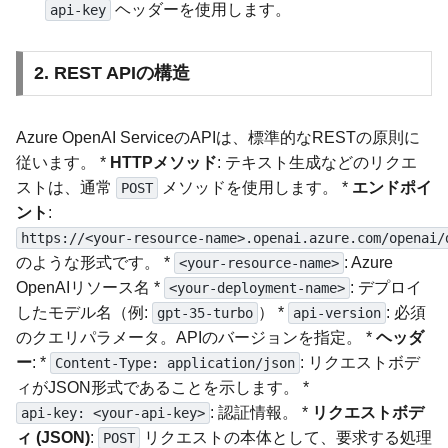
ヘッダーを使用します。
api-key
2. REST APIの構造
Azure OpenAI ServiceのAPIは、標準的なRESTの原則に
従います。 *
HTTPメソッド
: テキスト生成などのリクエ
ストは、通常
メソッドを使用します。 *
エンドポイ
POST
ント
:
https://<your-resource-name>.openai.azure.com/openai/
のような形式です。 *
: Azure
<your-resource-name>
OpenAIリソース名 *
: デプロイ
<your-deployment-name>
したモデル名（例:
） *
: 必須
gpt-35-turbo
api-version
のクエリパラメータ。APIのバージョンを指定。 *
ヘッダ
ー
: *
: リクエストボデ
Content-Type: application/json
ィがJSON形式であることを示します。 *
: 認証情報。 *
リクエストボデ
api-key: <your-api-key>
ィ (JSON)
:
リクエストの本体として、要求する処理
POST