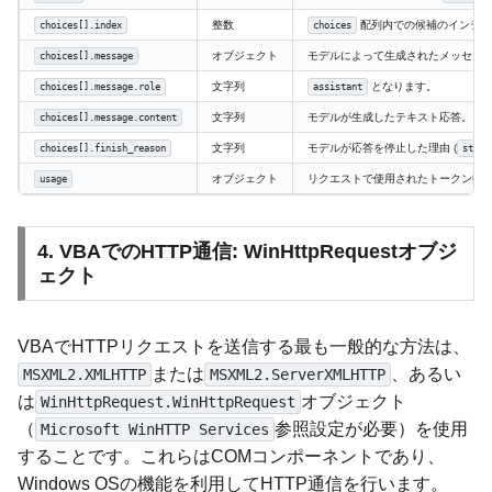
整数
配列内での候補のインデッ
choices[].index
choices
オブジェクト
モデルによって生成されたメッセー
choices[].message
文字列
となります。
choices[].message.role
assistant
文字列
モデルが生成したテキスト応答。
choices[].message.content
文字列
モデルが応答を停止した理由 (
choices[].finish_reason
stop
オブジェクト
リクエストで使用されたトークン数 (
usage
4. VBAでのHTTP通信: WinHttpRequestオブジ
ェクト
VBAでHTTPリクエストを送信する最も一般的な方法は、
または
、あるい
MSXML2.XMLHTTP
MSXML2.ServerXMLHTTP
は
オブジェクト
WinHttpRequest.WinHttpRequest
（
参照設定が必要）を使用
Microsoft WinHTTP Services
することです。これらはCOMコンポーネントであり、
Windows OSの機能を利用してHTTP通信を行います。