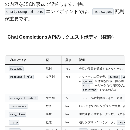
の内容をJSON形式で記述します。特に
エンドポイントでは、
配列
chat/completions
messages
が重要です。
Chat Completions APIのリクエストボディ（抜粋）
プロパティ名
型
必須
説明
配列
Yes
会話の履歴を構成するメッセージオブ
messages
文字列
Yes
メッセージの送信者。
,
messages[].role
system
user
–
: 全体的な指示、振る舞い
system
–
: ユーザーからの質問や入力。
user
–
: モデルの応答。
assistant
文字列
Yes
メッセージの実際のテキスト内容。
messages[].content
数値
No
0から2までのサンプリング温度。高い
temperature
整数
No
生成される最大トークン数。入力トー
max_tokens
数値
No
核サンプリングパラメータ。
top_p
temperat