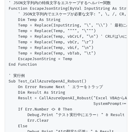
' JSON文字列内の特殊文字をエスケープするヘルパー関数

Function EscapeJsonString(ByVal InputString As String
    ' JSON文字列内でエスケープが必要な文字: ", \, /, CR, LF,
    Dim Temp As String

    Temp = Replace(InputString, "\", "\\") ' 
    Temp = Replace(Temp, """", "\""")

    Temp = Replace(Temp, vbCrLf, "\n") ' CRLFは\nに変
    Temp = Replace(Temp, vbCr, "\r")

    Temp = Replace(Temp, vbLf, "\n")

    Temp = Replace(Temp, vbTab, "\t")

    EscapeJsonString = Temp

End Function

' 実行例

Sub Test_CallAzureOpenAI_Robust()

    On Error Resume Next ' エラーをトラップ

    Dim Result As String

    Result = CallAzureOpenAI_Robust("Excel VBA
                                    Syste
    If Err.Number <> 0 Then

        Debug.Print "テスト実行中にエラー: " & Resul
        Err.Clear

    Else

        Debug.Print "AIの堅牢な応答: " & Result
