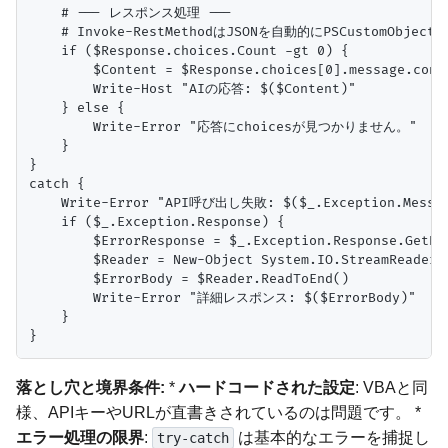
    # --- レスポンス処理 ---

    # Invoke-RestMethodはJSONを自動的にPSCustomObjec
    if ($Response.choices.Count -gt 0) {

        $Content = $Response.choices[0].message.conte
        Write-Host "AIの応答: $($Content)"

    } else {

        Write-Error "応答にchoicesが見つかりません。"

    }

}

catch {

    Write-Error "API呼び出し失敗: $($_.Exception.Messag
    if ($_.Exception.Response) {

        $ErrorResponse = $_.Exception.Response.GetRes
        $Reader = New-Object System.IO.StreamReader($
        $ErrorBody = $Reader.ReadToEnd()

        Write-Error "詳細レスポンス: $($ErrorBody)"

    }

落とし穴と境界条件:
*
ハードコードされた設定
: VBAと同
様、APIキーやURLが直書きされているのは問題です。 *
エラー処理の限界
:
は基本的なエラーを捕捉し
try-catch