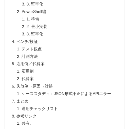
3. 堅牢化
PowerShell編
1. 準備
2. 最小実装
3. 堅牢化
ベンチ/検証
テスト観点
計測方法
応用例／代替案
応用例
代替案
失敗例→原因→対処
ケーススタディ：JSON形式不正によるAPIエラー
まとめ
運用チェックリスト
参考リンク
共有: