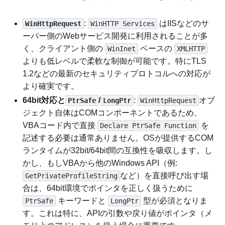
:
はIISなどのサ
WinHttpRequest
WinHTTP Services
ーバー側のWebサービス開発に利用されることが多
く、クライアント側の
ベースの
WinInet
XMLHTTP
よりも低レベルで柔軟な制御が可能です。特にTLS
1.2などの最新のセキュリティプロトコルへの対応が
より確実です。
64bit対応と
/
:
オブ
PtrSafe
LongPtr
WinHttpRequest
ジェクト自体はCOMコンポーネントであるため、
VBAコード内で直接
を
Declare PtrSafe Function
記述する必要は通常ありません。OSが提供するCOM
ランタイムが32bit/64bit間の互換性を吸収します。し
かし、もしVBAから他のWindows API（例:
など）を直接呼び出す場
GetPrivateProfileString
合は、64bit環境でポインタを正しく扱うために
キーワードと
型が必須となりま
PtrSafe
LongPtr
す。これは特に、APIの引数や戻り値がポインタ（メ