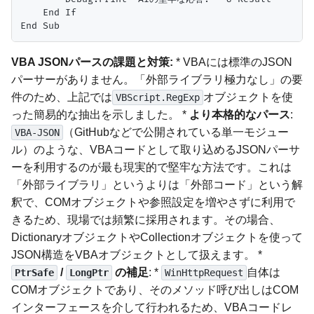
    End If

VBA JSONパースの課題と対策:
* VBAには標準のJSON
パーサーがありません。「外部ライブラリ極力なし」の要
件のため、上記では
オブジェクトを使
VBScript.RegExp
った簡易的な抽出を示しました。 *
より本格的なパース
:
（GitHubなどで公開されている単一モジュー
VBA-JSON
ル）のような、VBAコードとして取り込めるJSONパーサ
ーを利用するのが最も現実的で堅牢な方法です。これは
「外部ライブラリ」というよりは「外部コード」という解
釈で、COMオブジェクトや参照設定を増やさずに利用で
きるため、現場では頻繁に採用されます。その場合、
DictionaryオブジェクトやCollectionオブジェクトを使って
JSON構造をVBAオブジェクトとして扱えます。 *
/
の補足
: *
自体は
PtrSafe
LongPtr
WinHttpRequest
COMオブジェクトであり、そのメソッド呼び出しはCOM
インターフェースを介して行われるため、VBAコードレ