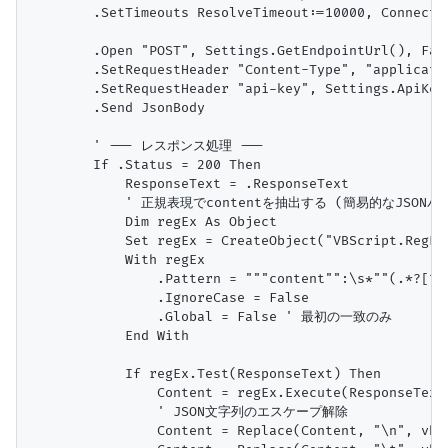
        .SetTimeouts ResolveTimeout:=10000, ConnectT
        .Open "POST", Settings.GetEndpointUrl(), 
        .SetRequestHeader "Content-Type", "applicatio
        .SetRequestHeader "api-key", Settings.ApiKey

        .Send JsonBody

        ' --- レスポンス処理 ---

        If .Status = 200 Then

            ResponseText = .ResponseText

            ' 正規表現でcontentを抽出する (簡易的なJSONパー
            Dim regEx As Object

            Set regEx = CreateObject("VBScript.RegExp
            With regEx

                .Pattern = """content"":\s*""(.*
                .IgnoreCase = False

                .Global = False ' 最初の一致のみ

            End With

            If regEx.Test(ResponseText) Then

                Content = regEx.Execute(ResponseText)
                ' JSON文字列のエスケープ解除

                Content = Replace(Content, "\n", vbCr