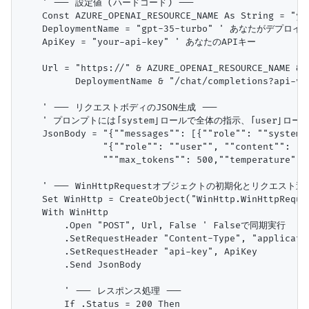
    ' --- 設定値 (ハードコード) ---

    Const AZURE_OPENAI_RESOURCE_NAME As String = 
    DeploymentName = "gpt-35-turbo" ' あなたがデプロ
    ApiKey = "your-api-key" ' あなたのAPIキー

    Url = "https://" & AZURE_OPENAI_RESOURCE_NAME & 
          DeploymentName & "/chat/completions?api-ver
    ' --- リクエストボディのJSON生成 ---

    ' プロンプトには「system」ロールで全体の指示、「user」ロ
    JsonBody = "{""messages"": [{""role"": ""sy
               "{""role"": ""user"", ""content"
               """max_tokens"": 500,""temperature"": 
    ' --- WinHttpRequestオブジェクトの初期化とリクエスト送信
    Set WinHttp = CreateObject("WinHttp.WinHttpReques
    With WinHttp

        .Open "POST", Url, False ' Falseで同期実行

        .SetRequestHeader "Content-Type", "applicatio
        .SetRequestHeader "api-key", ApiKey

        .Send JsonBody

        ' --- レスポンス処理 ---

        If .Status = 200 Then
