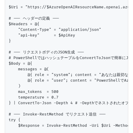
$Uri = "https://$AzureOpenAIResourceName.openai.azur
# --- ヘッダーの定義 ---

$Headers = @{

    "Content-Type" = "application/json"

    "api-key"      = $ApiKey

}

# --- リクエストボディのJSON生成 ---

# PowerShellではハッシュテーブルをConvertToJsonで簡単にJS
$Body = @{

    messages = @(

        @{ role = "system"; content = "あなたは親切
        @{ role = "user"; content = "PowerShel
    )

    max_tokens  = 500

    temperature = 0.7

} | ConvertTo-Json -Depth 4 # -Depthでネストされたオ
# --- Invoke-RestMethod でリクエスト送信 ---

try {

    $Response = Invoke-RestMethod -Uri $Uri -Method 