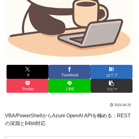
X
Facebook
はてブ
Pocket
LINE
コピー
2025.09.25
VBA/PowerShellからAzure OpenAI APIを極める：REST
の深淵と64bit対応