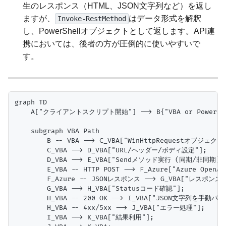
生のレスポンス（HTML、JSON文字列など）を返し
ますが、
はデータ形式を解釈
Invoke-RestMethod
し、PowerShellオブジェクトとして返します。API連
携においては、後者の方が圧倒的に使いやすいで
す。
graph TD

    A["クライアントスクリプト開始"] --> B{"VBA or PowerShel
    subgraph VBA Path

        B -- VBA --> C_VBA["WinHttpRequestオブジェクト
        C_VBA --> D_VBA["URL/ヘッダー/ボディ設定"];

        D_VBA --> E_VBA["Sendメソッド実行 (同期/非同期)"]
        E_VBA -- HTTP POST --> F_Azure["Azure OpenAI 
        F_Azure -- JSONレスポンス --> G_VBA["レスポンス受
        G_VBA --> H_VBA["Statusコード確認"];

        H_VBA -- 200 OK --> I_VBA["JSON文字列を手動パース
        H_VBA -- 4xx/5xx --> J_VBA["エラー処理"];

        I_VBA --> K_VBA["結果利用"];
