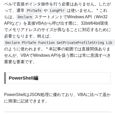
ベルで直接ポインタ操作を行う必要はありません。したが
って、通常
や
は使いません。 * これ
PtrSafe
LongPtr
らは、
ステートメントでWindows API（Win32
Declare
APIなど）を直接VBAから呼び出す際に、32bit/64bit環境
でメモリアドレスのサイズが異なることに対応するために
必要となります。例えば、
Declare PtrSafe Function GetPrivateProfileString Lib 
のように使われます。 * 本記事の範囲では直接関係ありま
せんが、VBAでWindows APIを扱う際には常に意識すべき
重要な要素です。
PowerShell編
PowerShellはJSON処理に優れており、VBAに比べて遥か
に簡潔に記述できます。