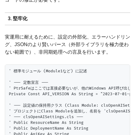
3. 堅牢化
実運用に耐えるために、設定の外部化、エラーハンドリン
グ、JSONのより賢いパース（外部ライブラリを極力使わ
ない範囲で）、非同期処理への言及を行います。
' 標準モジュール (Module1など) に記述

' --- 定数宣言 ---

' PtrSafeはここでは直接必要ないが、他のWindows API呼び出
Private Const API_VERSION As String = "2023-07-01-pre
' --- 設定値の保持用クラス (Class Module: clsOpenAISettin
' プロジェクトにClass Moduleを追加し、名前を 'clsOpenAISett
' --- clsOpenAISettings.cls ---

' Public ResourceName As String

' Public DeploymentName As String

' Public ApiKey As String
