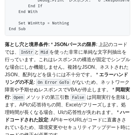
            Debug.Print "レスポンス: " & .ResponseText

        End If

    End With

    Set WinHttp = Nothing

落とし穴と境界条件:
*
JSONパースの限界
: 上記のコード
では、
と
を使った非常に単純な文字列抽出を
InStr
Mid
行っています。これはレスポンスの構造が固定でシンプル
な場合にしか機能しません。複雑なJSON、ネストされた
JSON、配列などを扱うには不十分です。 *
エラーハンド
リングの不足
:
がないため、ネットワーク
On Error GoTo
障害や予期せぬレスポンスでVBAが停止します。 *
同期実
行
:
メソッドの第三引数
は同期実行を意味し
Open
False
ます。APIの応答待ちの間、Excelがフリーズします。処
理時間が長くなる場合、UIの応答性が失われます。 *
ハー
ドコードされた設定
: APIキーやURLがコードに直書きさ
れているため、環境変更やセキュリティアップデート時に
コードの修正が必要です。