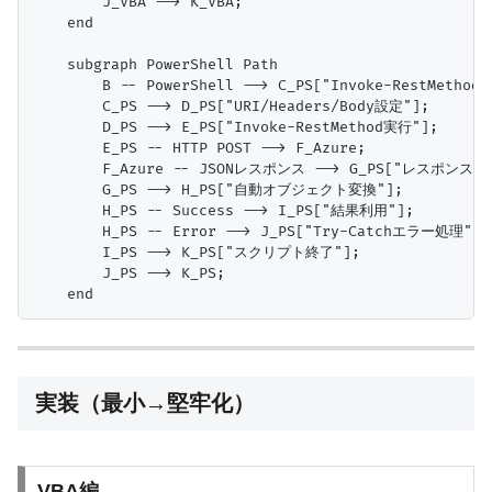
        J_VBA --> K_VBA;

    end

    subgraph PowerShell Path

        B -- PowerShell --> C_PS["Invoke-RestMethod準
        C_PS --> D_PS["URI/Headers/Body設定"];

        D_PS --> E_PS["Invoke-RestMethod実行"];

        E_PS -- HTTP POST --> F_Azure;

        F_Azure -- JSONレスポンス --> G_PS["レスポンス受信
        G_PS --> H_PS["自動オブジェクト変換"];

        H_PS -- Success --> I_PS["結果利用"];

        H_PS -- Error --> J_PS["Try-Catchエラー処理"];

        I_PS --> K_PS["スクリプト終了"];

        J_PS --> K_PS;

実装（最小→堅牢化）
VBA編