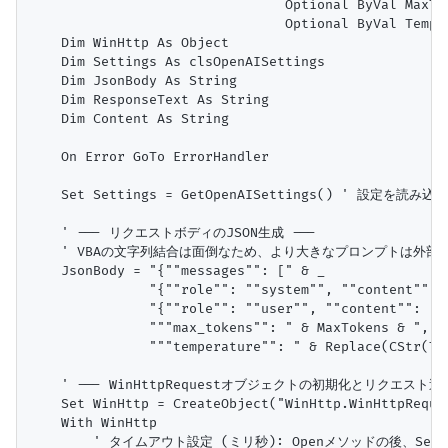
                                Optional ByVal MaxTok
                                Optional ByVal Tempe
    Dim WinHttp As Object

    Dim Settings As clsOpenAISettings

    Dim JsonBody As String

    Dim ResponseText As String

    Dim Content As String

    On Error GoTo ErrorHandler

    Set Settings = GetOpenAISettings() ' 設定を読み込む

    ' --- リクエストボディのJSON生成 ---

    ' VBAの文字列結合は面倒なため、より大きなプロンプトは外部
    JsonBody = "{""messages"": [" & _

               "{""role"": ""system"", ""content"": 
               "{""role"": ""user"", ""content"": ""
               """max_tokens"": " & MaxTokens & "," &
               """temperature"": " & Replace(CStr
    ' --- WinHttpRequestオブジェクトの初期化とリクエスト送信
    Set WinHttp = CreateObject("WinHttp.WinHttpReques
    With WinHttp

        ' タイムアウト設定 (ミリ秒): Openメソッドの後、Se