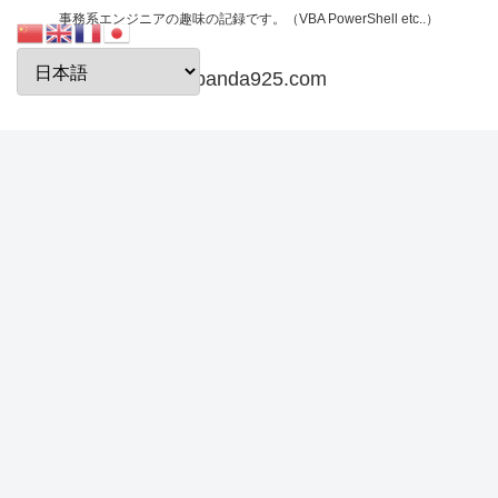
事務系エンジニアの趣味の記録です。（VBA PowerShell etc..）
papanda925.com