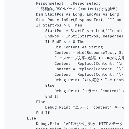
            ResponseText = .ResponseText

            ' 簡易的なJSONパース (contentだけを抽出)

            Dim StartPos As Long, EndPos As Long

            StartPos = InStr(ResponseText, """content
            If StartPos > 0 Then

                StartPos = StartPos + Len("""content"
                EndPos = InStr(StartPos, ResponseText
                If EndPos > 0 Then

                    Dim Content As String

                    Content = Mid(ResponseText, Start
                    ' エスケープ文字の処理 (JSONから文
                    Content = Replace(Content, "\n", 
                    Content = Replace(Content, "\""",
                    Content = Replace(Content, "
                    Debug.Print "AIの応答: " & Content
                Else

                    Debug.Print "エラー: 'conten
                End If

            Else

                Debug.Print "エラー: 'content' キー
            End If

        Else

            Debug.Print "API呼び出し失敗。HTTPステータス: " 