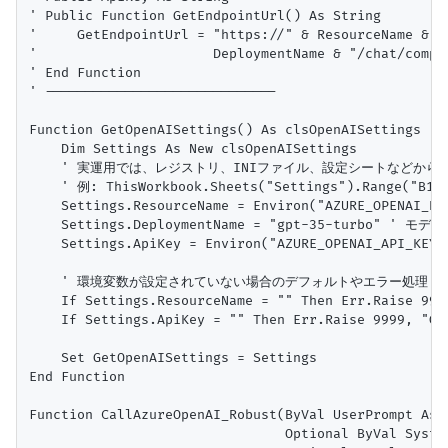
' Public Function GetEndpointUrl() As String

'     GetEndpointUrl = "https://" & ResourceName & "
'                      DeploymentName & "/chat/compl
' End Function

' -----------------------------

Function GetOpenAISettings() As clsOpenAISettings

    Dim Settings As New clsOpenAISettings

    ' 実運用では、レジストリ、INIファイル、設定シートなどから読
    ' 例: ThisWorkbook.Sheets("Settings").Range("B1"
    Settings.ResourceName = Environ("AZURE_OPENAI
    Settings.DeploymentName = "gpt-35-turbo" 
    Settings.ApiKey = Environ("AZURE_OPENAI_API_K
    ' 環境変数が設定されていない場合のデフォルトやエラー処理

    If Settings.ResourceName = "" Then Err.Raise 
    If Settings.ApiKey = "" Then Err.Raise 9999,
    Set GetOpenAISettings = Settings

End Function

Function CallAzureOpenAI_Robust(ByVal UserPrompt As S
                                Optional ByVal 