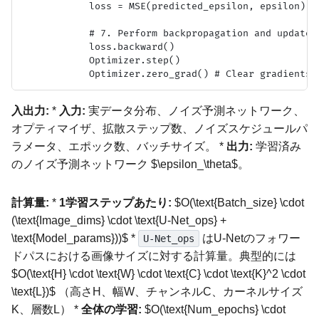
            loss = MSE(predicted_epsilon, epsilon)

            # 7. Perform backpropagation and update m
            loss.backward()

            Optimizer.step()

入出力:
*
入力:
実データ分布、ノイズ予測ネットワーク、
オプティマイザ、拡散ステップ数、ノイズスケジュールパ
ラメータ、エポック数、バッチサイズ。 *
出力:
学習済み
のノイズ予測ネットワーク $\epsilon_\theta$。
計算量:
*
1学習ステップあたり:
$O(\text{Batch_size} \cdot
(\text{Image_dims} \cdot \text{U-Net_ops} +
\text{Model_params}))$ *
はU-Netのフォワー
U-Net_ops
ドパスにおける画像サイズに対する計算量。典型的には
$O(\text{H} \cdot \text{W} \cdot \text{C} \cdot \text{K}^2 \cdot
\text{L})$ （高さH、幅W、チャンネルC、カーネルサイズ
K、層数L） *
全体の学習:
$O(\text{Num_epochs} \cdot