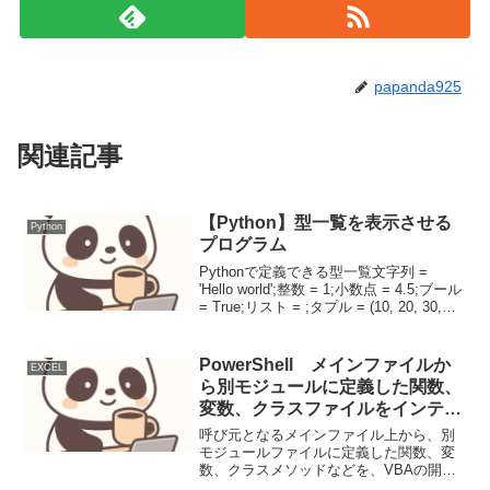
papanda925
関連記事
【Python】型一覧を表示させる
Python
プログラム
Pythonで定義できる型一覧文字列 =
'Hello world';整数 = 1;小数点 = 4.5;ブール
= True;リスト = ;タプル = (10, 20, 30,
'aaa');辞書 = {'a':10, 'b':20, 'c...
PowerShell メインファイルか
EXCEL
ら別モジュールに定義した関数、
変数、クラスファイルをインテリ
センスで呼び出せるコーディング
呼び元となるメインファイル上から、別
手法
モジュールファイルに定義した関数、変
数、クラスメソッドなどを、VBAの開発
ツールと同様にインテリセンス（自動補