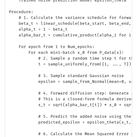
    Trained noise prediction model epsilon_theta

Procedure:

    # 1. Calculate the variance schedule for forward 
    beta_t = linear_schedule(beta_start, beta_end, T)
    alpha_t = 1 - beta_t

    alpha_bar_t = cumulative_product(alpha_i for i in
    For epoch from 1 to Num_epochs:

        For each mini-batch x_0 from P_data(x):

            # 2. Sample a random time step t for this
            t = sample_uniformly_from({1, ..., T})

            # 3. Sample standard Gaussian noise

            epsilon = sample_from_Normal(mean=0, vari
            # 4. Forward diffusion step: Generate x_t
            # This is a closed-form formula derived f
            x_t = sqrt(alpha_bar_t[t]) * x_0 + sqrt(1
            # 5. Predict the added noise using the ne
            predicted_epsilon = epsilon_theta(x_t, t)
            # 6. Calculate the Mean Squared Error (MS