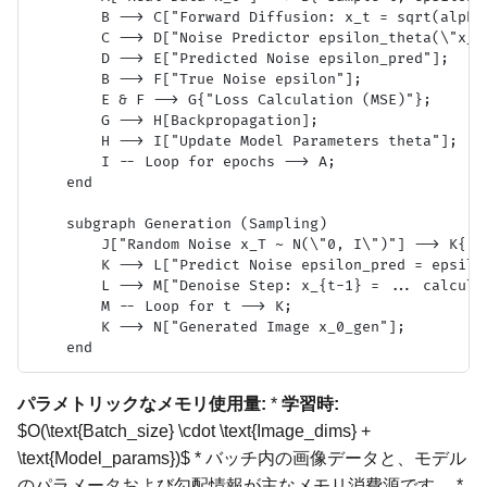
        B --> C["Forward Diffusion: x_t = sqrt(alpha
        C --> D["Noise Predictor epsilon_theta(\"x_t,
        D --> E["Predicted Noise epsilon_pred"];

        B --> F["True Noise epsilon"];

        E & F --> G{"Loss Calculation (MSE)"};

        G --> H[Backpropagation];

        H --> I["Update Model Parameters theta"];

        I -- Loop for epochs --> A;

    end

    subgraph Generation (Sampling)

        J["Random Noise x_T ~ N(\"0, I\")"] --> K{"Fo
        K --> L["Predict Noise epsilon_pred = epsilon
        L --> M["Denoise Step: x_{t-1} = ... calculat
        M -- Loop for t --> K;

        K --> N["Generated Image x_0_gen"];

パラメトリックなメモリ使用量:
*
学習時:
$O(\text{Batch_size} \cdot \text{Image_dims} +
\text{Model_params})$ * バッチ内の画像データと、モデル
のパラメータおよび勾配情報が主なメモリ消費源です。 *