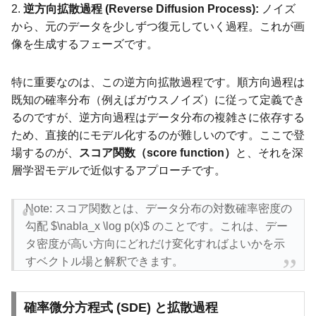
2.
逆方向拡散過程 (Reverse Diffusion Process):
ノイズ
から、元のデータを少しずつ復元していく過程。これが画
像を生成するフェーズです。
特に重要なのは、この逆方向拡散過程です。順方向過程は
既知の確率分布（例えばガウスノイズ）に従って定義でき
るのですが、逆方向過程はデータ分布の複雑さに依存する
ため、直接的にモデル化するのが難しいのです。ここで登
場するのが、
スコア関数（score function）
と、それを深
層学習モデルで近似するアプローチです。
Note: スコア関数とは、データ分布の対数確率密度の
勾配 $\nabla_x \log p(x)$ のことです。これは、デー
タ密度が高い方向にどれだけ変化すればよいかを示
すベクトル場と解釈できます。
確率微分方程式 (SDE) と拡散過程