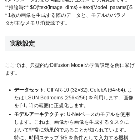
**推論時:** $O(\text{Image_dims} + \text{Model_params})$
* 1枚の画像を生成する際のデータと、モデルのパラメー
タが主なメモリ消費源です。
実験設定
ここでは、典型的なDiffusion Modelの学習設定を例に挙げ
ます。
データセット:
CIFAR-10 (32×32), CelebA (64×64), ま
たは LSUN Bedrooms (256×256) を利用します。画像
を [-1, 1] の範囲に正規化します。
モデルアーキテクチャ:
U-Netベースのモデルを使用
します。これは、画像から画像を生成するタスクに
おいて非常に効果的であることが知られています。
特に、時間ステップ $t$ を条件として入力する機構