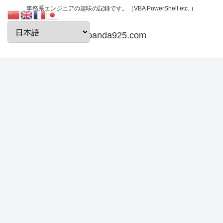
事務系エンジニアの趣味の記録です。（VBA PowerShell etc..）
papanda925.com