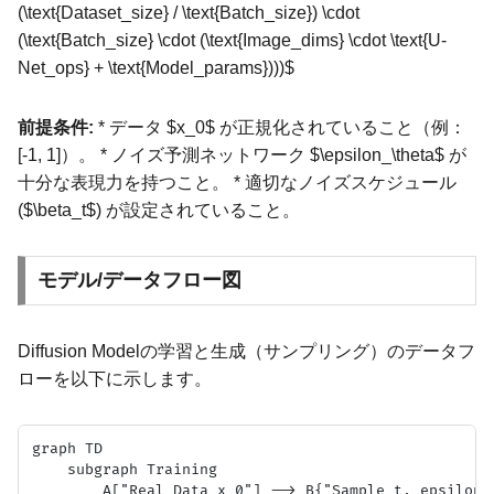
(\text{Dataset_size} / \text{Batch_size}) \cdot
(\text{Batch_size} \cdot (\text{Image_dims} \cdot \text{U-
Net_ops} + \text{Model_params})))$
前提条件:
* データ $x_0$ が正規化されていること（例：
[-1, 1]）。 * ノイズ予測ネットワーク $\epsilon_\theta$ が
十分な表現力を持つこと。 * 適切なノイズスケジュール
($\beta_t$) が設定されていること。
モデル/データフロー図
Diffusion Modelの学習と生成（サンプリング）のデータフ
ローを以下に示します。
graph TD

    subgraph Training

        A["Real Data x_0"] --> B{"Sample t, epsilon"}