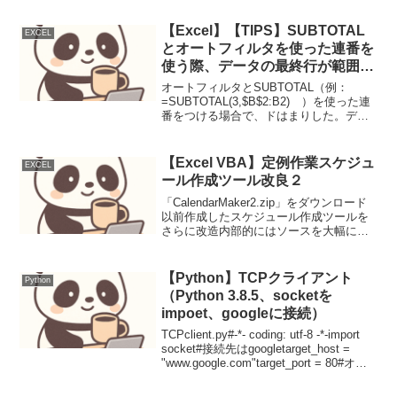
完）が効くようにできるコーディングさ
せる方法の一例例 以下、メインファイ
【Excel】【TIPS】SUBTOTAL
EXCEL
ル(Main.ps1)...
とオートフィルタを使った連番を
使う際、データの最終行が範囲か
ら外れフィルターの結果に常に表
オートフィルタとSUBTOTAL（例：
示される不具合が出た場合は、
=SUBTOTAL(3,$B$2:B2) ）を使った連
番をつける場合で、ドはまりした。デー
SUBTOTALを組み込んだ連番付
タが大量にあったためか、データの連続
与列をオートフィルター対象から
性を確認するとか、データを補正する状
外す。
況ではない。どうしたらいいか、ずっど
【Excel VBA】定例作業スケジュ
EXCEL
悩ん...
ール作成ツール改良２
「CalendarMaker2.zip」をダウンロード
以前作成したスケジュール作成ツールを
さらに改造内部的にはソースを大幅に見
直した。■改造点・「カレンダー」シート
のB３行「作成タイプ：」の指定を変更す
るとカレンダーが作成される。・「ルー
【Python】TCPクライアント
Python
チ...
（Python 3.8.5、socketを
impoet、googleに接続）
TCPclient.py#-*- coding: utf-8 -*-import
socket#接続先はgoogletarget_host =
"www.google.com"target_port = 80#オブ
ジェクトの生成client...