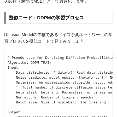
失関数（通常はMSE）として最適化します。
擬似コード：DDPMの学習プロセス
Diffusion Modelの中核であるノイズ予測ネットワークの学
習プロセスを擬似コードで見てみましょう。
# Pseudo-code for Denoising Diffusion Probabilistic M
Algorithm: DDPM_TRAIN

Input:

    Data_distribution P_data(x): Real data distributi
    Noise_predictor_model epsilon_theta(x_t, t): Neu
    Optimizer: An optimization algorithm (e.g., Adam,
    T: Total number of discrete diffusion steps (e.g.
    beta_start, beta_end: Parameters for linear noise
    Num_epochs: Number of training epochs

    Batch_size: Size of mini-batch for training

Output:
