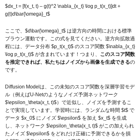
$dx_t = [f(x_t, t) – g(t)^2 \nabla_{x_t} \log p_t(x_t)]dt +
g(t)d\bar{\omega}_t$
ここで、$d\bar{\omega}_t$ は逆方向の時間における標準
ブラウン運動です。この式を見てください。逆方向拡散過
程には、データ分布 $p_t(x_t)$ のスコア関数 $\nabla_{x_t}
\log p_t(x_t)$ が含まれています！つまり、
このスコア関数
を推定できれば、私たちはノイズから画像を生成できる
の
です。
Diffusion Modelは、この未知のスコア関数を深層学習モデ
ル（例えばU-Netのようなノイズ予測ネットワーク
$\epsilon_\theta(x_t, t)$）で近似し、ノイズを予測するこ
とで実現しています。学習時には、ランダムな時間 $t$ で
データ $x_0$ にノイズ $\epsilon$ を加え $x_t$ を生成
し、ネットワーク $\epsilon_\theta(x_t, t)$ がこの加えられ
たノイズ $\epsilon$ をどれだけ正確に予測できるかを損