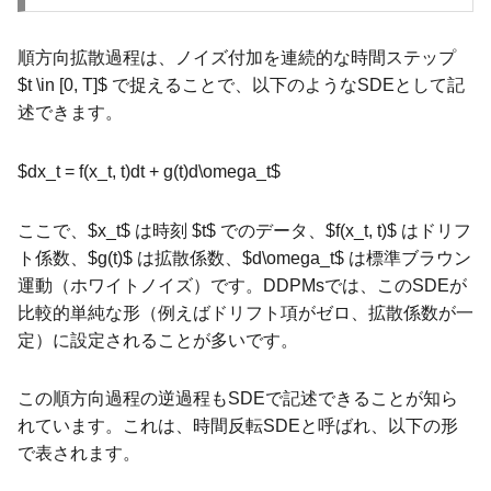
順方向拡散過程は、ノイズ付加を連続的な時間ステップ
$t \in [0, T]$ で捉えることで、以下のようなSDEとして記
述できます。
$dx_t = f(x_t, t)dt + g(t)d\omega_t$
ここで、$x_t$ は時刻 $t$ でのデータ、$f(x_t, t)$ はドリフ
ト係数、$g(t)$ は拡散係数、$d\omega_t$ は標準ブラウン
運動（ホワイトノイズ）です。DDPMsでは、このSDEが
比較的単純な形（例えばドリフト項がゼロ、拡散係数が一
定）に設定されることが多いです。
この順方向過程の逆過程もSDEで記述できることが知ら
れています。これは、時間反転SDEと呼ばれ、以下の形
で表されます。