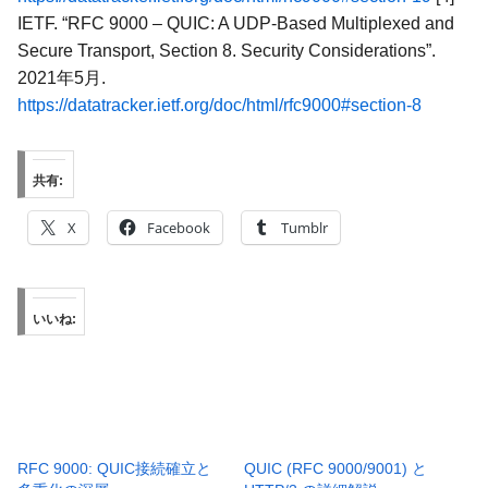
IETF. “RFC 9000 – QUIC: A UDP-Based Multiplexed and
Secure Transport, Section 8. Security Considerations”.
2021年5月.
https://datatracker.ietf.org/doc/html/rfc9000#section-8
共有:
X
Facebook
Tumblr
いいね:
RFC 9000: QUIC接続確立と
QUIC (RFC 9000/9001) と