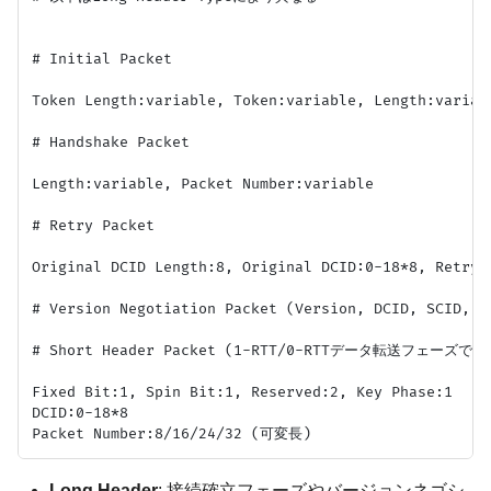
# Initial Packet

Token Length:variable, Token:variable, Length:variabl
# Handshake Packet

Length:variable, Packet Number:variable

# Retry Packet

Original DCID Length:8, Original DCID:0-18*8, Retry 
# Version Negotiation Packet (Version, DCID, SCID, 
# Short Header Packet (1-RTT/0-RTTデータ転送フェーズで使用
Fixed Bit:1, Spin Bit:1, Reserved:2, Key Phase:1

DCID:0-18*8

Long Header
: 接続確立フェーズやバージョンネゴシ