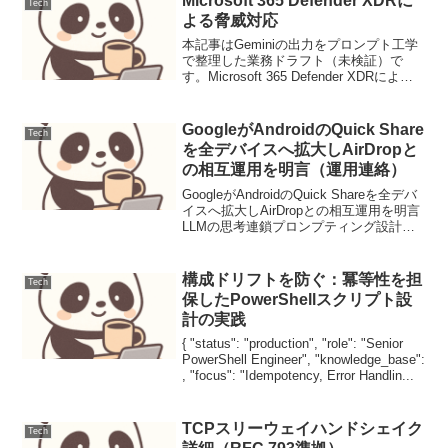
Microsoft 365 Defender XDRに
Tech
よる脅威対応
本記事はGeminiの出力をプロンプト工学
で整理した業務ドラフト（未検証）で
す。Microsoft 365 Defender XDRによる
脅威対応はじめに現代のサイバー脅威は
巧妙化し、単一のセキュリティソリュー
ションでは対応が困難です。Mi...
GoogleがAndroidのQuick Share
Tech
を全デバイスへ拡大しAirDropと
の相互運用を明言（運用連絡）
GoogleがAndroidのQuick Shareを全デバ
イスへ拡大しAirDropとの相互運用を明言
LLMの思考連鎖プロンプティング設計と
評価1. ユースケース定義本稿では、顧客
サポートにおけるFAQからの問い合わせ
対応を自動化するLL...
構成ドリフトを防ぐ：冪等性を担
Tech
保したPowerShellスクリプト設
計の実践
{ "status": "production", "role": "Senior
PowerShell Engineer", "knowledge_base":
, "focus": "Idempotency, Error Handlin...
TCPスリーウェイハンドシェイク
Tech