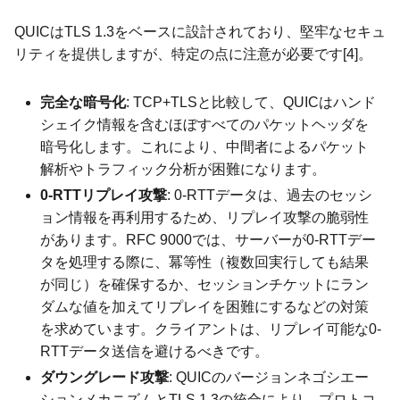
QUICはTLS 1.3をベースに設計されており、堅牢なセキュ
リティを提供しますが、特定の点に注意が必要です[4]。
完全な暗号化
: TCP+TLSと比較して、QUICはハンド
シェイク情報を含むほぼすべてのパケットヘッダを
暗号化します。これにより、中間者によるパケット
解析やトラフィック分析が困難になります。
0-RTTリプレイ攻撃
: 0-RTTデータは、過去のセッシ
ョン情報を再利用するため、リプレイ攻撃の脆弱性
があります。RFC 9000では、サーバーが0-RTTデー
タを処理する際に、冪等性（複数回実行しても結果
が同じ）を確保するか、セッションチケットにラン
ダムな値を加えてリプレイを困難にするなどの対策
を求めています。クライアントは、リプレイ可能な0-
RTTデータ送信を避けるべきです。
ダウングレード攻撃
: QUICのバージョンネゴシエー
ションメカニズムとTLS 1.3の統合により、プロトコ