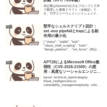
詳細（RFC 793準拠）
本記事はGeminiの出力をプロンプト工学
で整理した業務ドラフト（未検証）で
す。TCPスリーウェイハンドシェイク詳
細（RFC 793準拠）背景インターネット
通信の根幹をなすTransmission Control
Protocol (TCP...
堅牢なシェルスクリプト設計：
Tech
set -euo pipefailとtrapによる副
作用の最小化
{ "status": "stable", "task":
"robust_shell_scripting", "tools": ,
"design_patterns": , "sre_focus": }本記事
はGeminiの出力をプロンプ...
APT28によるMicrosoft Office脆
Tech
弱性（CVE-2026-21509）の悪
用：高度なソーシャルエンジニア
リングへの対抗策
layout: technical_reportcategory:
threat_intelligencefocus:
vulnerability_managementpriority: critical
本記事はGeminiの出力をプロンプ...