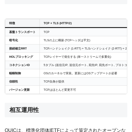
特徴
TCP + TLS (HTTP/2)
基盤トランスポート
TCP
暗号化
TLSの上に構築 (TCPヘッダは平文)
接続確立RRT
TCPハンドシェイク (1-RTT) + TLSハンドシェイク (2-RTT) = 2-3 
HOLブロッキング
TCPレイヤーで発生する (単一ストリームで多重化)
コネクションID
5タプル (送信元IP, 送信元ポート, 宛先IP, 宛先ポート, プロトコル)
輻輳制御
OSのカーネルで実装。更新にはOSアップデートが必要
信頼性
TCP自身が提供
バージョン更新
TCPはほとんど変更不可
相互運用性
QUICは、標準化団体IETFによって策定されたオープンな