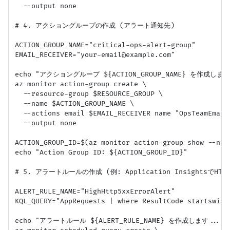
  --output none

# 4. アクショングループの作成 (アラート通知先)

ACTION_GROUP_NAME="critical-ops-alert-group"

EMAIL_RECEIVER="your-email@example.com"

echo "アクショングループ ${ACTION_GROUP_NAME} を作成します.
az monitor action-group create \

  --resource-group $RESOURCE_GROUP \

  --name $ACTION_GROUP_NAME \

  --actions email $EMAIL_RECEIVER name "OpsTeamEmail"
  --output none

ACTION_GROUP_ID=$(az monitor action-group show --nam
echo "Action Group ID: ${ACTION_GROUP_ID}"

# 5. アラートルールの作成 (例: Application InsightsでH
ALERT_RULE_NAME="HighHttp5xxErrorAlert"

KQL_QUERY="AppRequests | where ResultCode startswith
echo "アラートルール ${ALERT_RULE_NAME} を作成します..."
