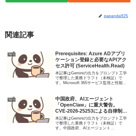
papanda925
関連記事
Prerequisites: Azure ADアプリ
Tech
ケーション登録と必要なAPIアク
セス許可 (ServiceHealth.Read)
本記事はGeminiの出力をプロンプト工学
で整理した業務ドラフト（未検証）で
す。Microsoft 365サービス監視と性能分
析のアーキテクチャと実践Microsoft 365
は多くの企業にとって不可欠なプラット
フォームであり、その可用性と...
中国政府、AIエージェント
Tech
「OpenClaw」に重大警告。
CVE-2026-25253による自律制御
奪取の恐れ
本記事はGeminiの出力をプロンプト工学
で整理した業務ドラフト（未検証）で
す。中国政府、AIエージェント
「OpenClaw」に重大警告。CVE-2026-