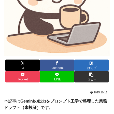
X
Facebook
はてブ
Pocket
LINE
コピー
2025.10.12
本記事は
Geminiの出力をプロンプト工学で整理した業務
ドラフト（未検証）
です。