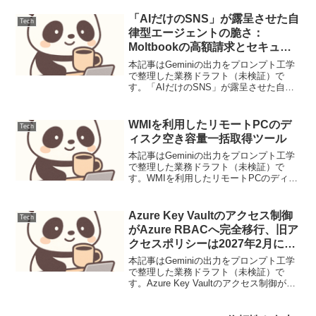
25253による自律制御奪取の恐れ自律型
AI「OpenClaw」に深刻な脆弱性が発覚...
「AIだけのSNS」が露呈させた自
Tech
律型エージェントの脆さ：
Moltbookの高額請求とセキュリ
ティリスク
本記事はGeminiの出力をプロンプト工学
で整理した業務ドラフト（未検証）で
す。「AIだけのSNS」が露呈させた自律
型エージェントの脆さ：Moltbookの高額
請求とセキュリティリスクAI同士が自律
的に交流する新機軸SNS「Moltbook...
WMIを利用したリモートPCのデ
Tech
ィスク空き容量一括取得ツール
本記事はGeminiの出力をプロンプト工学
で整理した業務ドラフト（未検証）で
す。WMIを利用したリモートPCのディス
ク空き容量一括取得ツール【背景と目
的】ネットワーク内の複数PCのストレー
ジ残量を、現地に赴かずExcelから一括で
Azure Key Vaultのアクセス制御
Tech
取得します...
がAzure RBACへ完全移行、旧ア
クセスポリシーは2027年2月に廃
止へ
本記事はGeminiの出力をプロンプト工学
で整理した業務ドラフト（未検証）で
す。Azure Key Vaultのアクセス制御が
Azure RBACへ完全移行、旧アクセスポリ
シーは2027年2月に廃止へMicrosoftは