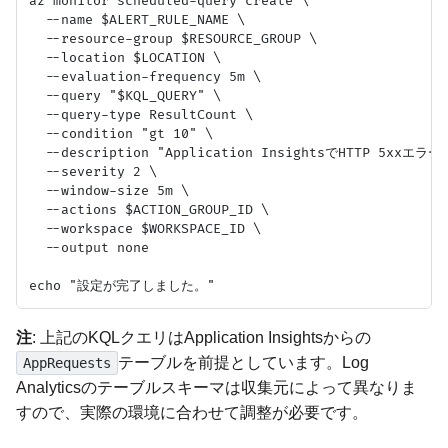
az monitor scheduled-query create \

  --name $ALERT_RULE_NAME \

  --resource-group $RESOURCE_GROUP \

  --location $LOCATION \

  --evaluation-frequency 5m \

  --query "$KQL_QUERY" \

  --query-type ResultCount \

  --condition "gt 10" \

  --description "Application InsightsでHTTP 5xxエ
  --severity 2 \

  --window-size 5m \

  --actions $ACTION_GROUP_ID \

  --workspace $WORKSPACE_ID \

  --output none

注
: 上記のKQLクエリはApplication Insightsからの
テーブルを前提としています。Log
AppRequests
Analyticsのテーブルスキーマは収集元によって異なりま
すので、実際の環境に合わせて調整が必要です。