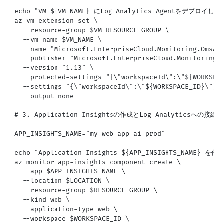
echo "VM ${VM_NAME} にLog Analytics Agentをデプロイします
az vm extension set \

  --resource-group $VM_RESOURCE_GROUP \

  --vm-name $VM_NAME \

  --name "Microsoft.EnterpriseCloud.Monitoring.OmsAge
  --publisher "Microsoft.EnterpriseCloud.Monitoring" 
  --version "1.13" \

  --protected-settings "{\"workspaceId\":\"${WORKSPAC
  --settings "{\"workspaceId\":\"${WORKSPACE_ID}\"}" 
  --output none

# 3. Application Insightsの作成とLog Analyticsへの接続
APP_INSIGHTS_NAME="my-web-app-ai-prod"

echo "Application Insights ${APP_INSIGHTS_NAME} 
az monitor app-insights component create \

  --app $APP_INSIGHTS_NAME \

  --location $LOCATION \

  --resource-group $RESOURCE_GROUP \

  --kind web \

  --application-type web \

  --workspace $WORKSPACE_ID \
