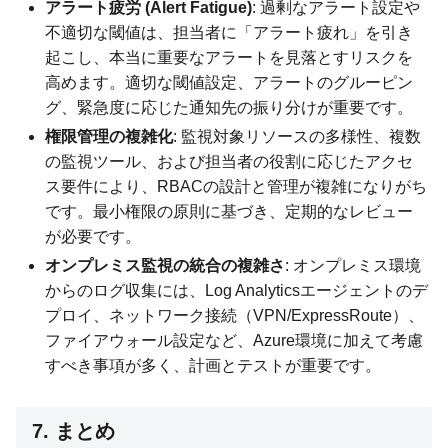
アラート疲労 (Alert Fatigue)
: 過剰なアラート設定や
不適切な閾値は、担当者に「アラート疲れ」を引き
起こし、本当に重要なアラートを見落とすリスクを
高めます。適切な閾値設定、アラートのグルーピン
グ、緊急度に応じた通知先の振り分けが重要です。
権限管理の複雑化
: 監視対象リソースの多様性、複数
の監視ツール、および担当者の役割に応じたアクセ
ス要件により、RBACの設計と管理が複雑になりがち
です。最小権限の原則に基づき、定期的なレビュー
が必要です。
オンプレミス監視の統合の複雑さ
: オンプレミス環境
からのログ収集には、Log Analyticsエージェントのデ
プロイ、ネットワーク接続（VPN/ExpressRoute）、
ファイアウォール設定など、Azure環境に加えて考慮
すべき事項が多く、計画とテストが重要です。
7. まとめ