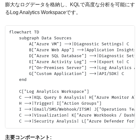
膨大なログデータを格納し、KQLで高度な分析を可能にす
るLog Analytics Workspaceです。
flowchart TD

    subgraph Data Sources

        A["Azure VM"] -->|Diagnostic Settings| C

        B["Azure Web App"] -->|Application Insights S
        D["Azure SQL Database"] -->|Diagnostic Settin
        E["Azure Activity Log"] -->|Export to| C

        F["On-Premises Server"] -->|Log Analytics Age
        G["Custom Application"] -->|API/SDK| C

    end

    C["Log Analytics Workspace"]

    C -->|KQL Query & Analysis| H["Azure Monitor Aler
    H -->|Trigger| I["Action Groups"]

    I -->|Email/SMS/Webhook/ITSM| J["Operations Team 
    C -->|Visualization| K["Azure Workbooks / Dashboa
主要コンポーネント: