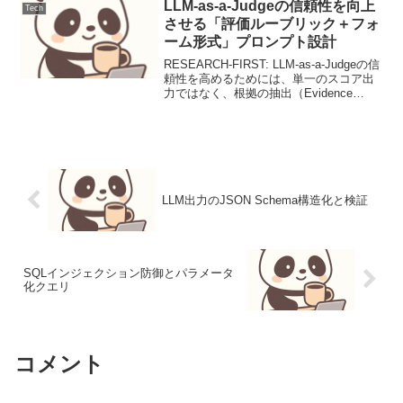
Azure Key ...
LLM-as-a-Judgeの信頼性を向上
Tech
させる「評価ルーブリック＋フォ
ーム形式」プロンプト設計
RESEARCH-FIRST: LLM-as-a-Judgeの信
頼性を高めるためには、単一のスコア出
力ではなく、根拠の抽出（Evidence
Extraction）と評価基準（Rubric）への適
合性を個別に判断させる「多段階評価」
が有効で...
LLM出力のJSON Schema構造化と検証
SQLインジェクション防御とパラメータ
化クエリ
コメント