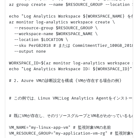
az group create --name $RESOURCE_GROUP --location $LO
echo "Log Analytics Workspace ${WORKSPACE_NAME} を作
az monitor log-analytics workspace create \

  --resource-group $RESOURCE_GROUP \

  --workspace-name $WORKSPACE_NAME \

  --location $LOCATION \

  --sku PerGB2018 # または CommitmentTier_100GB_2
  --output none

WORKSPACE_ID=$(az monitor log-analytics workspace sh
echo "Log Analytics Workspace ID: ${WORKSPACE_ID}"

# 2. Azure VMの診断設定を構成 (VMが存在する場合の例)

# この例では、Linux VMにLog Analytics Agentをインストール
# 既にVMが存在し、そのリソースグループとVM名がわかっているものと
VM_NAME="my-linux-app-vm" # 監視対象VMの名前

VM_RESOURCE_GROUP="my-application-vm-rg" # 監視対