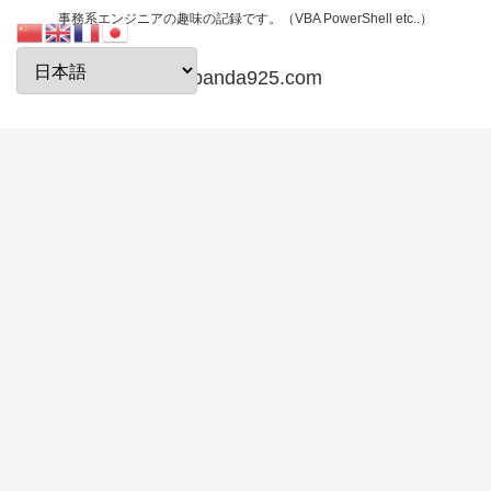
事務系エンジニアの趣味の記録です。（VBA PowerShell etc..）
papanda925.com