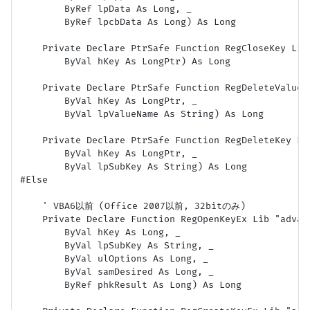
        ByRef lpData As Long, _

        ByRef lpcbData As Long) As Long

    Private Declare PtrSafe Function RegCloseKey Lib 
        ByVal hKey As LongPtr) As Long

    Private Declare PtrSafe Function RegDeleteValue 
        ByVal hKey As LongPtr, _

        ByVal lpValueName As String) As Long

    Private Declare PtrSafe Function RegDeleteKey Li
        ByVal hKey As LongPtr, _

        ByVal lpSubKey As String) As Long

#Else

    ' VBA6以前 (Office 2007以前, 32bitのみ)

    Private Declare Function RegOpenKeyEx Lib "advap
        ByVal hKey As Long, _

        ByVal lpSubKey As String, _

        ByVal ulOptions As Long, _

        ByVal samDesired As Long, _

        ByRef phkResult As Long) As Long
