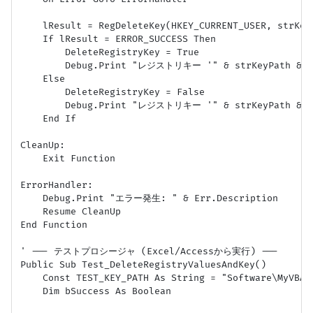
    lResult = RegDeleteKey(HKEY_CURRENT_USER, strKeyP
    If lResult = ERROR_SUCCESS Then

        DeleteRegistryKey = True

        Debug.Print "レジストリキー '" & strKeyPath 
    Else

        DeleteRegistryKey = False

        Debug.Print "レジストリキー '" & strKeyPath 
    End If

CleanUp:

    Exit Function

ErrorHandler:

    Debug.Print "エラー発生: " & Err.Description

    Resume CleanUp

End Function

' --- テストプロシージャ (Excel/Accessから実行) ---

Public Sub Test_DeleteRegistryValuesAndKey()

    Const TEST_KEY_PATH As String = "Software\MyVBAAp
    Dim bSuccess As Boolean
