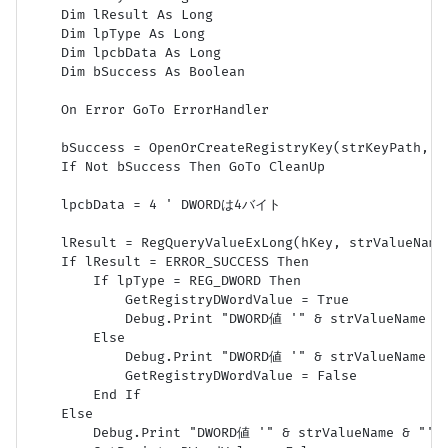
    Dim lResult As Long

    Dim lpType As Long

    Dim lpcbData As Long

    Dim bSuccess As Boolean

    On Error GoTo ErrorHandler

    bSuccess = OpenOrCreateRegistryKey(strKeyPath, hK
    If Not bSuccess Then GoTo CleanUp

    lpcbData = 4 ' DWORDは4バイト

    lResult = RegQueryValueExLong(hKey, strValueName
    If lResult = ERROR_SUCCESS Then

        If lpType = REG_DWORD Then

            GetRegistryDWordValue = True

            Debug.Print "DWORD値 '" & strValueName
        Else

            Debug.Print "DWORD値 '" & strValueNam
            GetRegistryDWordValue = False

        End If

    Else

        Debug.Print "DWORD値 '" & strValueName 