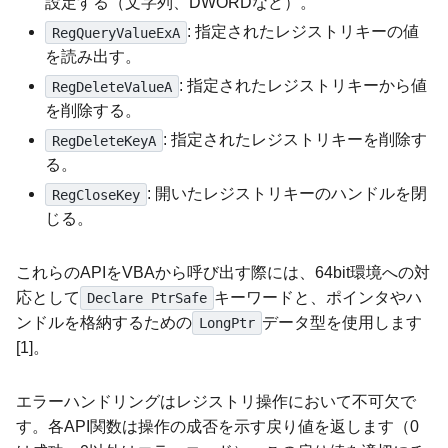
設定する（文字列、DWORDなど）。
: 指定されたレジストリキーの値
RegQueryValueExA
を読み出す。
: 指定されたレジストリキーから値
RegDeleteValueA
を削除する。
: 指定されたレジストリキーを削除す
RegDeleteKeyA
る。
: 開いたレジストリキーのハンドルを閉
RegCloseKey
じる。
これらのAPIをVBAから呼び出す際には、64bit環境への対
応として
キーワードと、ポインタやハ
Declare PtrSafe
ンドルを格納するための
データ型を使用します
LongPtr
[1]。
エラーハンドリングはレジストリ操作において不可欠で
す。各API関数は操作の成否を示す戻り値を返します（0