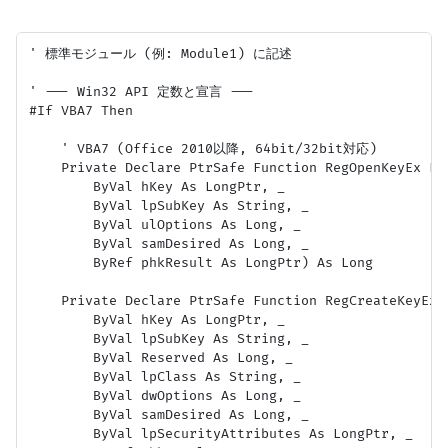
' 標準モジュール (例: Module1) に記述

' --- Win32 API 定数と宣言 ---

#If VBA7 Then

    ' VBA7 (Office 2010以降, 64bit/32bit対応)

    Private Declare PtrSafe Function RegOpenKeyEx Li
        ByVal hKey As LongPtr, _

        ByVal lpSubKey As String, _

        ByVal ulOptions As Long, _

        ByVal samDesired As Long, _

        ByRef phkResult As LongPtr) As Long

    Private Declare PtrSafe Function RegCreateKeyEx 
        ByVal hKey As LongPtr, _

        ByVal lpSubKey As String, _

        ByVal Reserved As Long, _

        ByVal lpClass As String, _

        ByVal dwOptions As Long, _

        ByVal samDesired As Long, _

        ByVal lpSecurityAttributes As LongPtr, _
