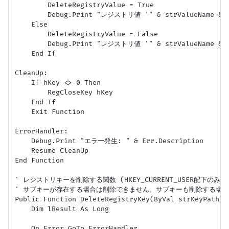
        DeleteRegistryValue = True

        Debug.Print "レジストリ値 '" & strValueName 
    Else

        DeleteRegistryValue = False

        Debug.Print "レジストリ値 '" & strValueName
    End If

CleanUp:

    If hKey <> 0 Then

        RegCloseKey hKey

    End If

    Exit Function

ErrorHandler:

    Debug.Print "エラー発生: " & Err.Description

    Resume CleanUp

End Function

' レジストリキーを削除する関数 (HKEY_CURRENT_USER配下のみ対応
' サブキーが存在する場合は削除できません。サブキーも削除する場合
Public Function DeleteRegistryKey(ByVal strKeyPath As
    Dim lResult As Long

    On Error GoTo ErrorHandler
