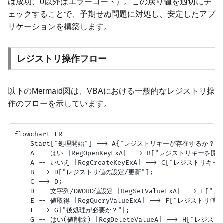
は成功、0以外はエラーコード）。この戻り値を適切にチ
ェックすることで、予期せぬ問題に対処し、安定したアプ
リケーションを構築します。
レジストリ操作フロー
以下のMermaid図は、VBAにおける一般的なレジストリ操
作のフローを示しています。
flowchart LR

    Start["処理開始"] --> A{"レジストリキーが存在するか？"};
    A -- はい |RegOpenKeyExA| --> B["レジストリキーを開く"
    A -- いいえ |RegCreateKeyExA| --> C["レジストリキーを
    B --> D["レジストリ値の設定/更新"];

    C --> D;

    D -- 文字列/DWORD値設定 |RegSetValueExA| --> E[
    E -- 値取得 |RegQueryValueExA| --> F["レジストリ値
    F --> G{"後処理が必要か？"};

    G -- はい(値削除) |RegDeleteValueA| --> H["レジス