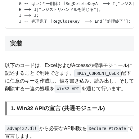
    G -- はい(キー削除) |RegDeleteKeyA| --> I["レジスト
    H --> J["レジストリハンドルを閉じる"];

    I --> J;

実装
以下のコードは、ExcelおよびAccessの標準モジュールに
記述することで利用できます。
配下
HKEY_CURRENT_USER
に任意のキーを作成し、値を書き込み、読み出し、そして
削除する一連の処理を
を通じて行います。
Win32 API
1. Win32 APIの宣言 (共通モジュール)
から必要なAPI関数を
で
advapi32.dll
Declare PtrSafe
宣言します。