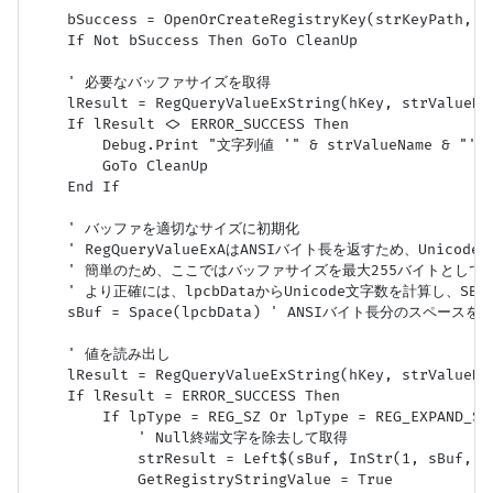
    bSuccess = OpenOrCreateRegistryKey(strKeyPath, hK
    If Not bSuccess Then GoTo CleanUp

    ' 必要なバッファサイズを取得

    lResult = RegQueryValueExString(hKey, strValueNa
    If lResult <> ERROR_SUCCESS Then

        Debug.Print "文字列値 '" & strValueName &
        GoTo CleanUp

    End If

    ' バッファを適切なサイズに初期化

    ' RegQueryValueExAはANSIバイト長を返すため、Unic
    ' 簡単のため、ここではバッファサイズを最大255バイトとして固
    ' より正確には、lpcbDataからUnicode文字数を計算し、SBuf =
    sBuf = Space(lpcbData) ' ANSIバイト長分のスペース
    ' 値を読み出し

    lResult = RegQueryValueExString(hKey, strValueNam
    If lResult = ERROR_SUCCESS Then

        If lpType = REG_SZ Or lpType = REG_EXPAND_SZ 
            ' Null終端文字を除去して取得

            strResult = Left$(sBuf, InStr(1, sBuf, vb
            GetRegistryStringValue = True
