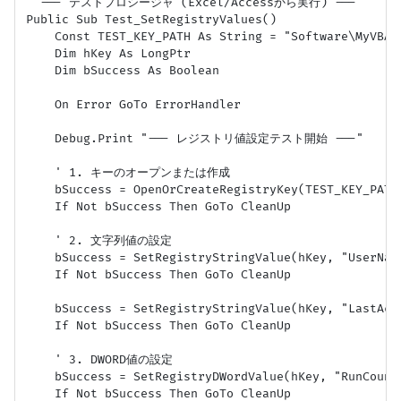
' --- テストプロシージャ (Excel/Accessから実行) ---

Public Sub Test_SetRegistryValues()

    Const TEST_KEY_PATH As String = "Software\MyVBAAp
    Dim hKey As LongPtr

    Dim bSuccess As Boolean

    On Error GoTo ErrorHandler

    Debug.Print "--- レジストリ値設定テスト開始 ---"

    ' 1. キーのオープンまたは作成

    bSuccess = OpenOrCreateRegistryKey(TEST_KEY_PATH,
    If Not bSuccess Then GoTo CleanUp

    ' 2. 文字列値の設定

    bSuccess = SetRegistryStringValue(hKey, "UserName
    If Not bSuccess Then GoTo CleanUp

    bSuccess = SetRegistryStringValue(hKey, "LastAcc
    If Not bSuccess Then GoTo CleanUp

    ' 3. DWORD値の設定

    bSuccess = SetRegistryDWordValue(hKey, "RunCount"
    If Not bSuccess Then GoTo CleanUp
