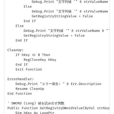
            Debug.Print "文字列値 '" & strValueName 
        Else

            Debug.Print "文字列値 '" & strValueName
            GetRegistryStringValue = False

        End If

    Else

        Debug.Print "文字列値 '" & strValueName &
        GetRegistryStringValue = False

    End If

CleanUp:

    If hKey <> 0 Then

        RegCloseKey hKey

    End If

    Exit Function

ErrorHandler:

    Debug.Print "エラー発生: " & Err.Description

    Resume CleanUp

End Function

' DWORD (Long) 値を読み出す関数

Public Function GetRegistryDWordValue(ByVal strKeyPa
    Dim hKey As LongPtr
