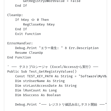
        GetRegistryDWordValue = False

    End If

CleanUp:

    If hKey <> 0 Then

        RegCloseKey hKey

    End If

    Exit Function

ErrorHandler:

    Debug.Print "エラー発生: " & Err.Description

    Resume CleanUp

End Function

' --- テストプロシージャ (Excel/Accessから実行) ---

Public Sub Test_GetRegistryValues()

    Const TEST_KEY_PATH As String = "Software\MyVBAAp
    Dim strUserName As String

    Dim strLastAccessDate As String

    Dim lRunCount As Long

    Dim bSuccess As Boolean

    Debug.Print "--- レジストリ値読み出しテスト開始 ---"
