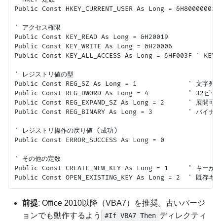
Public Const HKEY_CURRENT_USER As Long = &H80000001

' アクセス権限

Public Const KEY_READ As Long = &H20019

Public Const KEY_WRITE As Long = &H20006

Public Const KEY_ALL_ACCESS As Long = &HF003F ' KEY_
' レジストリ値の型

Public Const REG_SZ As Long = 1             ' 文字列

Public Const REG_DWORD As Long = 4          ' 32ビッ
Public Const REG_EXPAND_SZ As Long = 2      ' 展開
Public Const REG_BINARY As Long = 3         ' バイナ
' レジストリ操作の戻り値 (成功)

Public Const ERROR_SUCCESS As Long = 0

' その他の定数

Public Const CREATE_NEW_KEY As Long = 1     ' キ
前提
: Office 2010以降（VBA7）を推奨。古いバージ
ョンでも動作するよう
ディレクティ
#If VBA7 Then