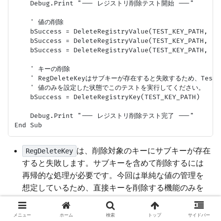
    Debug.Print "--- レジストリ削除テスト開始 ---"

    ' 値の削除

    bSuccess = DeleteRegistryValue(TEST_KEY_PATH, "Us
    bSuccess = DeleteRegistryValue(TEST_KEY_PATH, "La
    bSuccess = DeleteRegistryValue(TEST_KEY_PATH, "Ru
    ' キーの削除

    ' RegDeleteKeyはサブキーが存在すると失敗するため、Test_S
    ' 値のみを設定した状態でこのテストを実行してください。

    bSuccess = DeleteRegistryKey(TEST_KEY_PATH)

    Debug.Print "--- レジストリ削除テスト完了 ---"

は、削除対象のキーにサブキーが存在
RegDeleteKey
すると失敗します。サブキーを含めて削除するには
再帰的な処理が必要です。今回は単純な値の管理を
想定しているため、直接キーを削除する機能のみを
提供します[4]。
メニュー
ホーム
検索
トップ
サイドバー