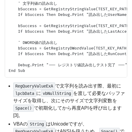
    ' 文字列値の読み出し

    bSuccess = GetRegistryStringValue(TEST_KEY_PATH, 
    If bSuccess Then Debug.Print "読み出したUserName: "
    bSuccess = GetRegistryStringValue(TEST_KEY_PATH,
    If bSuccess Then Debug.Print "読み出したLastAccessD
    ' DWORD値の読み出し

    bSuccess = GetRegistryDWordValue(TEST_KEY_PATH, "
    If bSuccess Then Debug.Print "読み出したRunCount: "
    Debug.Print "--- レジストリ値読み出しテスト完了 ---"

で文字列を読み出す際、最初に
RegQueryValueExA
に
を渡して必要なバッファ
lpcbData
vbNullString
サイズを取得し、次にそのサイズで文字列変数を
で初期化してから再度APIを呼び出します
Space()
[3]。
VBAの
はUnicodeですが、
String
はANSIを扱うため、
で
RegQueryValueExA
Space()