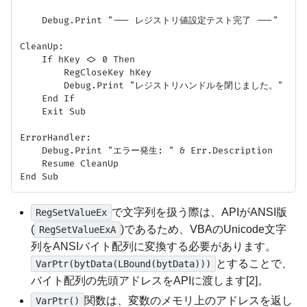
    Debug.Print "--- レジストリ値設定テスト完了 ---"

CleanUp:

    If hKey <> 0 Then

        RegCloseKey hKey

        Debug.Print "レジストリハンドルを閉じました。"

    End If

    Exit Sub

ErrorHandler:

    Debug.Print "エラー発生: " & Err.Description

    Resume CleanUp

で文字列を扱う際は、APIがANSI版
RegSetValueEx
(
)であるため、VBAのUnicode文字
RegSetValueExA
列をANSIバイト配列に変換する必要があります。
とすることで、
VarPtr(bytData(LBound(bytData)))
バイト配列の先頭アドレスをAPIに渡します[2]。
関数は、変数のメモリ上のアドレスを返し
VarPtr()