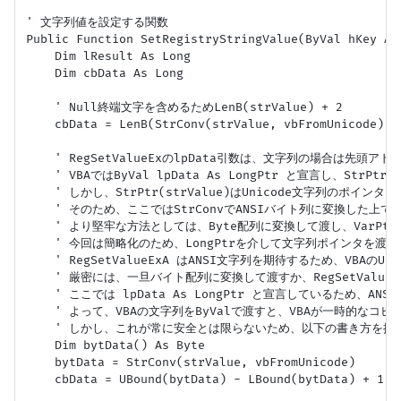
' 文字列値を設定する関数

Public Function SetRegistryStringValue(ByVal hKey As
    Dim lResult As Long

    Dim cbData As Long

    ' Null終端文字を含めるためLenB(strValue) + 2

    cbData = LenB(StrConv(strValue, vbFromUnicod
    ' RegSetValueExのlpData引数は、文字列の場合は先頭ア
    ' VBAではByVal lpData As LongPtr と宣言し、StrPtr(
    ' しかし、StrPtr(strValue)はUnicode文字列のポインタを
    ' そのため、ここではStrConvでANSIバイト列に変換した上
    ' より堅牢な方法としては、Byte配列に変換して渡し、VarPtr(by
    ' 今回は簡略化のため、LongPtrを介して文字列ポインタを渡す
    ' RegSetValueExA はANSI文字列を期待するため、VBAの
    ' 厳密には、一旦バイト配列に変換して渡すか、RegSetValueExW
    ' ここでは lpData As LongPtr と宣言しているため、A
    ' よって、VBAの文字列をByValで渡すと、VBAが一時的な
    ' しかし、これが常に安全とは限らないため、以下の書き方を推奨
    Dim bytData() As Byte

    bytData = StrConv(strValue, vbFromUnicode)

    cbData = UBound(bytData) - LBound(bytData) +