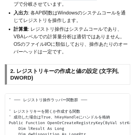
ブで分岐させています。
入出力
: 各API関数はWindowsのシステムコールを通
じてレジストリを操作します。
計算量
: レジストリ操作はシステムコールであり、
VBAレベルでの計算量分析は適切ではありません。
OSのファイルI/Oに類似しており、操作あたりのオー
バーヘッドは一定です。
2. レジストリキーの作成と値の設定 (文字列,
DWORD)
' --- レジストリ操作ラッパー関数群 ---

' レジストリキーを開くか作成する関数

' 成功した場合はTrue、hKeyHandleにハンドルを格納

Public Function OpenOrCreateRegistryKey(ByVal strKey
    Dim lResult As Long

    Dim dwDisposition As LongPtr
