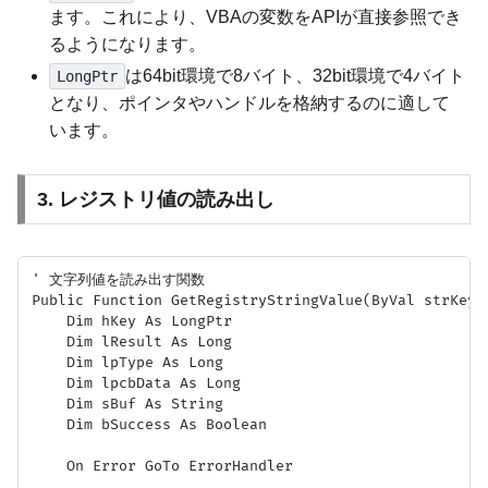
ます。これにより、VBAの変数をAPIが直接参照でき
るようになります。
は64bit環境で8バイト、32bit環境で4バイト
LongPtr
となり、ポインタやハンドルを格納するのに適して
います。
3. レジストリ値の読み出し
' 文字列値を読み出す関数

Public Function GetRegistryStringValue(ByVal strKeyP
    Dim hKey As LongPtr

    Dim lResult As Long

    Dim lpType As Long

    Dim lpcbData As Long

    Dim sBuf As String

    Dim bSuccess As Boolean

    On Error GoTo ErrorHandler
