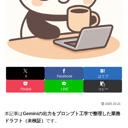
X
Facebook
はてブ
Pocket
LINE
コピー
2025.10.21
本記事は
Geminiの出力をプロンプト工学で整理した業務
ドラフト（未検証）
です。