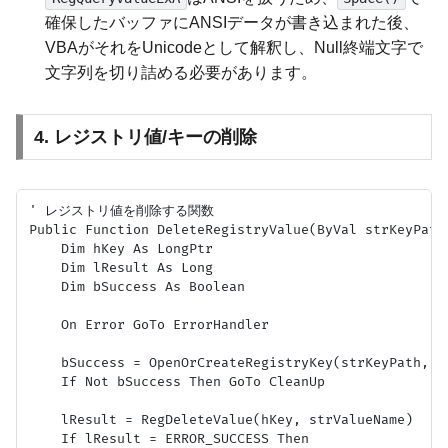
確保したバッファにANSIデータが書き込まれた後、
VBAがそれをUnicodeとして解釈し、Null終端文字で
文字列を切り詰める必要があります。
4. レジストリ値/キーの削除
' レジストリ値を削除する関数

Public Function DeleteRegistryValue(ByVal strKeyPath
    Dim hKey As LongPtr

    Dim lResult As Long

    Dim bSuccess As Boolean

    On Error GoTo ErrorHandler

    bSuccess = OpenOrCreateRegistryKey(strKeyPath, hK
    If Not bSuccess Then GoTo CleanUp

    lResult = RegDeleteValue(hKey, strValueName)

    If lResult = ERROR_SUCCESS Then
