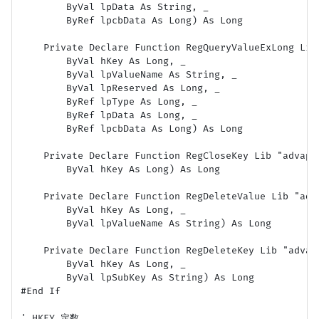
        ByVal lpData As String, _

        ByRef lpcbData As Long) As Long

    Private Declare Function RegQueryValueExLong Lib
        ByVal hKey As Long, _

        ByVal lpValueName As String, _

        ByVal lpReserved As Long, _

        ByRef lpType As Long, _

        ByRef lpData As Long, _

        ByRef lpcbData As Long) As Long

    Private Declare Function RegCloseKey Lib "advapi3
        ByVal hKey As Long) As Long

    Private Declare Function RegDeleteValue Lib "adv
        ByVal hKey As Long, _

        ByVal lpValueName As String) As Long

    Private Declare Function RegDeleteKey Lib "advap
        ByVal hKey As Long, _

        ByVal lpSubKey As String) As Long

#End If

' HKEY 定数
