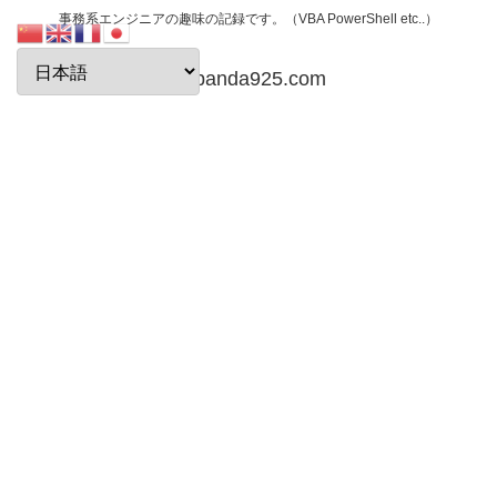
事務系エンジニアの趣味の記録です。（VBA PowerShell etc..）
papanda925.com