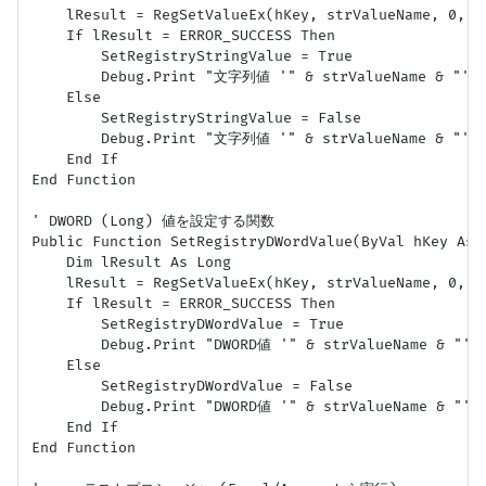
    lResult = RegSetValueEx(hKey, strValueName, 0, R
    If lResult = ERROR_SUCCESS Then

        SetRegistryStringValue = True

        Debug.Print "文字列値 '" & strValueName & "'
    Else

        SetRegistryStringValue = False

        Debug.Print "文字列値 '" & strValueName & 
    End If

End Function

' DWORD (Long) 値を設定する関数

Public Function SetRegistryDWordValue(ByVal hKey As 
    Dim lResult As Long

    lResult = RegSetValueEx(hKey, strValueName, 0, 
    If lResult = ERROR_SUCCESS Then

        SetRegistryDWordValue = True

        Debug.Print "DWORD値 '" & strValueName & "
    Else

        SetRegistryDWordValue = False

        Debug.Print "DWORD値 '" & strValueName &
    End If

End Function
