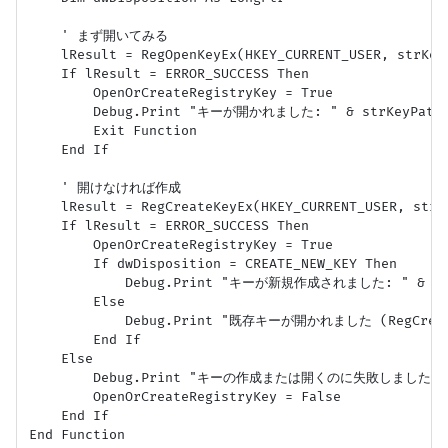
    ' まず開いてみる

    lResult = RegOpenKeyEx(HKEY_CURRENT_USER, strKey
    If lResult = ERROR_SUCCESS Then

        OpenOrCreateRegistryKey = True

        Debug.Print "キーが開かれました: " & strKeyPath &
        Exit Function

    End If

    ' 開けなければ作成

    lResult = RegCreateKeyEx(HKEY_CURRENT_USER, strK
    If lResult = ERROR_SUCCESS Then

        OpenOrCreateRegistryKey = True

        If dwDisposition = CREATE_NEW_KEY Then

            Debug.Print "キーが新規作成されました: " & strK
        Else

            Debug.Print "既存キーが開かれました (RegCreate
        End If

    Else

        Debug.Print "キーの作成または開くのに失敗しました: " & 
        OpenOrCreateRegistryKey = False

    End If

End Function
