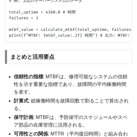
# 例: 上記のサーバーシステムのデータ

total_uptime = 4360.0 # 時間

failures = 3

mtbf_value = calculate_mtbf(total_uptime, failures)

まとめと活用要点
信頼性の指標
: MTBFは、修理可能なシステムの信頼
性を示す重要な指標であり、故障間の平均稼働時間
を表す。
計算式
: 総稼働時間を故障回数で割ることで算出され
る。
保守計画
: MTBFは、予防保守のスケジュールやスペ
ア部品の在庫管理に活用される。
可用性との関係
: MTTR（平均復旧時間）と組み合わ