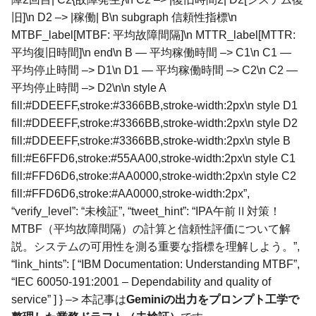
旧]\n D2 –> |稼働| B\n subgraph 信頼性指標\n
MTBF_label[MTBF: 平均故障間隔]\n MTTR_label[MTTR:
平均復旧時間]\n end\n B — 平均稼働時間 –> C1\n C1 —
平均停止時間 –> D1\n D1 — 平均稼働時間 –> C2\n C2 —
平均停止時間 –> D2\n\n style A
fill:#DDEEFF,stroke:#3366BB,stroke-width:2px\n style D1
fill:#DDEEFF,stroke:#3366BB,stroke-width:2px\n style D2
fill:#DDEEFF,stroke:#3366BB,stroke-width:2px\n style B
fill:#E6FFD6,stroke:#55AA00,stroke-width:2px\n style C1
fill:#FFD6D6,stroke:#AA0000,stroke-width:2px\n style C2
fill:#FFD6D6,stroke:#AA0000,stroke-width:2px”,
“verify_level”: “未検証”, “tweet_hint”: “IPA午前Ⅱ対策！
MTBF（平均故障間隔）の計算と信頼性評価について解
説。システムの可用性を測る重要な指標を理解しよう。”,
“link_hints”: [ “IBM Documentation: Understanding MTBF”,
“IEC 60050-191:2001 – Dependability and quality of
service” ] } –> 本記事は
Geminiの出力をプロンプト工学で