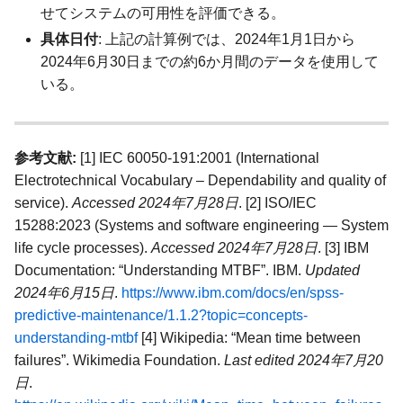
せてシステムの可用性を評価できる。
具体日付
: 上記の計算例では、2024年1月1日から
2024年6月30日までの約6か月間のデータを使用して
いる。
参考文献:
[1] IEC 60050-191:2001 (International
Electrotechnical Vocabulary – Dependability and quality of
service).
Accessed 2024年7月28日
. [2] ISO/IEC
15288:2023 (Systems and software engineering — System
life cycle processes).
Accessed 2024年7月28日
. [3] IBM
Documentation: “Understanding MTBF”. IBM.
Updated
2024年6月15日
.
https://www.ibm.com/docs/en/spss-
predictive-maintenance/1.1.2?topic=concepts-
understanding-mtbf
[4] Wikipedia: “Mean time between
failures”. Wikimedia Foundation.
Last edited 2024年7月20
日
.