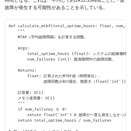
時間となる。これは、平均して約1453.33時間ごとに一度
故障が発生する可能性があることを示している。
def calculate_mtbf(total_uptime_hours: float, num_fai
    """

    MTBF（平均故障間隔）を計算する関数。

    Args:

        total_uptime_hours (float): システムの総稼働
        num_failures (int): 観測期間中の故障回数。

    Returns:

        float: 計算されたMTBF値（時間単位）。

               故障回数が0の場合、無限大（float('inf'))を
    計算量: O(1)

    メモリ使用量: O(1)

    """

    if num_failures <= 0:

        return float('inf') # 故障が一度も発生しなかっ
    return total_uptime_hours / num_failures
