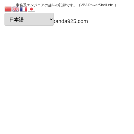
事務系エンジニアの趣味の記録です。（VBA PowerShell etc..）
papanda925.com