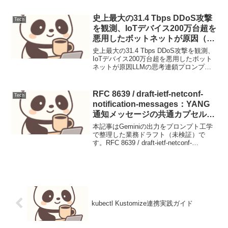
Defenderは、複数のセキュリティ製品を
統合し、組織...
史上最大の31.4 Tbps DDoS攻撃
Tech
を観測、IoTデバイス200万台超を
悪用したボットネットが原因（運
用連絡）
史上最大の31.4 Tbps DDoS攻撃を観測、
IoTデバイス200万台超を悪用したボット
ネットが原因LLMの思考連鎖プロンプテ
ィング設計と評価1. ユースケース定義本
稿では、顧客サポートにおけるFAQから
の問い合わせ対応を自動化するLL...
RFC 8639 / draft-ietf-netconf-
Tech
notification-messages：YANG
通知メッセージの共通カプセル化
とブローカー統合
本記事はGeminiの出力をプロンプト工学
で整理した業務ドラフト（未検証）で
す。RFC 8639 / draft-ietf-netconf-
notification-messages：YANG通知メッセ
ージの共通カプセル化とブローカー統合
【...
kubectl Kustomize連携実践ガイド