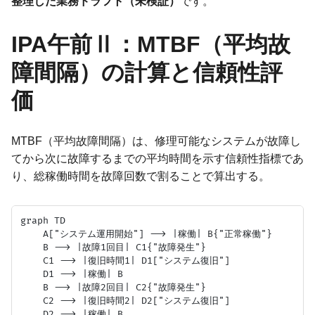
整理した業務ドラフト（未検証）
です。
IPA午前Ⅱ：MTBF（平均故
障間隔）の計算と信頼性評
価
MTBF（平均故障間隔）は、修理可能なシステムが故障し
てから次に故障するまでの平均時間を示す信頼性指標であ
り、総稼働時間を故障回数で割ることで算出する。
graph TD

    A["システム運用開始"] --> |稼働| B{"正常稼働"}

    B --> |故障1回目| C1{"故障発生"}

    C1 --> |復旧時間1| D1["システム復旧"]

    D1 --> |稼働| B

    B --> |故障2回目| C2{"故障発生"}

    C2 --> |復旧時間2| D2["システム復旧"]

    D2 --> |稼働| B
