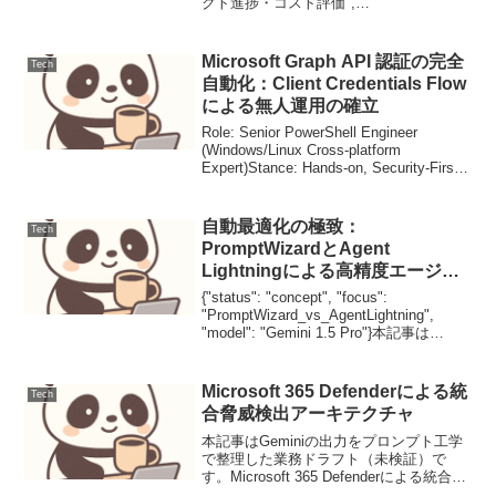
クト進捗・コスト評価",
"primary_category": "プロジェクトマネジ
メント", "secondary_categories"...
Microsoft Graph API 認証の完全
Tech
自動化：Client Credentials Flow
による無人運用の確立
Role: Senior PowerShell Engineer
(Windows/Linux Cross-platform
Expert)Stance: Hands-on, Security-First,
High-Performance...
自動最適化の極致：
Tech
PromptWizardとAgent
Lightningによる高精度エージェ
ント構築
{"status": "concept", "focus":
"PromptWizard_vs_AgentLightning",
"model": "Gemini 1.5 Pro"}本記事は
Geminiの出力をプロンプト工学で整理し
た業務ド...
Microsoft 365 Defenderによる統
Tech
合脅威検出アーキテクチャ
本記事はGeminiの出力をプロンプト工学
で整理した業務ドラフト（未検証）で
す。Microsoft 365 Defenderによる統合脅
威検出アーキテクチャMicrosoft 365