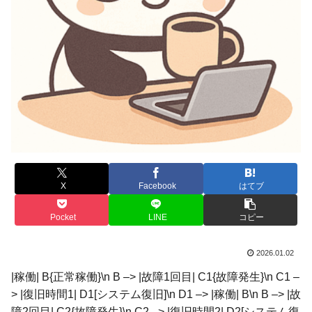
X
Facebook
はてブ
Pocket
LINE
コピー
2026.01.02
|稼働| B{正常稼働}\n B –> |故障1回目| C1{故障発生}\n C1 –
> |復旧時間1| D1[システム復旧]\n D1 –> |稼働| B\n B –> |故
障2回目| C2{故障発生}\n C2 –> |復旧時間2| D2[システム復