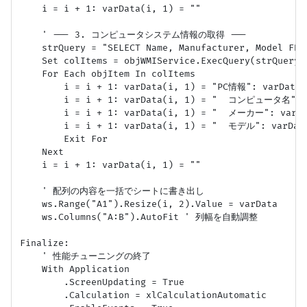
    i = i + 1: varData(i, 1) = ""

    ' --- 3. コンピュータシステム情報の取得 ---

    strQuery = "SELECT Name, Manufacturer, Model FROM
    Set colItems = objWMIService.ExecQuery(strQuery)

    For Each objItem In colItems

        i = i + 1: varData(i, 1) = "PC情報": varData(i
        i = i + 1: varData(i, 1) = "  コンピュータ名": va
        i = i + 1: varData(i, 1) = "  メーカー": varDat
        i = i + 1: varData(i, 1) = "  モデル": varData
        Exit For

    Next

    i = i + 1: varData(i, 1) = ""

    ' 配列の内容を一括でシートに書き出し

    ws.Range("A1").Resize(i, 2).Value = varData

    ws.Columns("A:B").AutoFit ' 列幅を自動調整

Finalize:

    ' 性能チューニングの終了

    With Application

        .ScreenUpdating = True

        .Calculation = xlCalculationAutomatic
