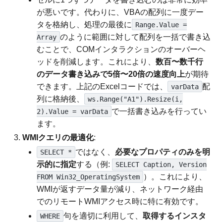
が悪いです。代わりに、VBAの配列に一度デー
タを格納し、処理の最後に
Range.Value =
のように範囲に対して配列を一括で書き込
Array
むことで、COMインタラクションのオーバーヘ
ッドを削減します。これにより、
数百〜数千行
のデータ書き込みで5倍〜20倍の速度向上
が期待
できます。上記のExcelコードでは、
配
varData
列に格納後、
ws.Range("A1").Resize(i,
で一括書き込みを行ってい
2).Value = varData
ます。
WMIクエリの最適化
:
ではなく、
必要なプロパティのみを明
SELECT *
示的に指定
する（例:
SELECT Caption, Version
）。これにより、
FROM Win32_OperatingSystem
WMIが返すデータ量が減り、ネットワーク経由
でのリモートWMIアクセス時に特に有効です。
句を適切に利用して、
取得するインスタ
WHERE