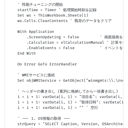
    ' 性能チューニングの開始

    startTime = Timer ' 処理開始時刻を記録

    Set ws = ThisWorkbook.Sheets(1)

    ws.Cells.ClearContents ' 既存のデータをクリア

    With Application

        .ScreenUpdating = False         ' 画面描画を停止
        .Calculation = xlCalculationManual ' 計算モ
        .EnableEvents = False           ' イベントを停止
    End With

    On Error GoTo ErrorHandler

    ' WMIサービスに接続

    Set objWMIService = GetObject("winmgmts:\\.\root\
    ' ヘッダーの書き出し (配列に格納してから一括書き出し)

    i = i + 1: varData(i, 1) = "項目名": varData(i, 2)
    i = i + 1: varData(i, 1) = "取得日時": varData(i, 2
    i = i + 1: varData(i, 1) = "" ' 空行

    ' --- 1. OS情報の取得 ---

    strQuery = "SELECT Caption, Version, OSArchitect