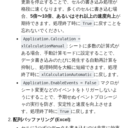
更新を停止することで、セルの書き込み処理が
格段に速くなります。多くのセルに書き込む場
合、
5倍〜10倍、あるいはそれ以上の速度向上
が
期待できます。処理終了時に
に戻すことを
True
忘れないでください。
Application.Calculation =
: シートに多数の計算式が
xlCalculationManual
ある場合、手動計算モードに設定することで、
データ書き込みのたびに発生する自動再計算を
抑制し、処理時間を大幅に短縮できます。処理
終了時に
に戻します。
xlCalculationAutomatic
: マクロが
Application.EnableEvents = False
シート変更などのイベントをトリガーしないよ
うにすることで、予期せぬイベントプロシージ
ャの実行を防ぎ、安定性と速度を向上させま
す。処理終了時に
に戻します。
True
配列バッファリング (Excel)
:
セルに1つずつデータを書き込むのは非常に効率