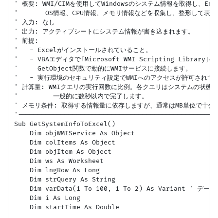
' 概要: WMI/CIMを使用してWindowsのシステム情報を取得し、Ex
'       OS情報、CPU情報、メモリ情報などを収集し、整形して表示
' 入力: なし

' 出力: アクティブシートにシステム情報が書き込まれます。

' 前提:

'   - Excelがインストールされていること。

'   - VBAエディタで「Microsoft WMI Scripting Librar
'     GetObject関数で動的にWMIサービスに接続します。

'   - 実行環境のセキュリティ設定でWMIへのアクセスが許可されてい
' 計算量: WMIクエリの実行回数に比例。各クエリはシステムの状態に
'         一般的に数秒以内で完了します。

' メモリ条件: 取得する情報量に依存しますが、通常はMB単位で十分で
'---------------------------------------------------
Sub GetSystemInfoToExcel()

    Dim objWMIService As Object

    Dim colItems As Object

    Dim objItem As Object

    Dim ws As Worksheet

    Dim lngRow As Long

    Dim strQuery As String

    Dim varData(1 To 100, 1 To 2) As Variant 
    Dim i As Long

    Dim startTime As Double
