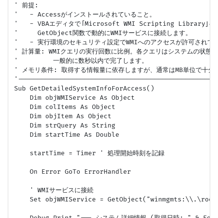
' 前提:

'   - Accessがインストールされていること。

'   - VBAエディタで「Microsoft WMI Scripting Librar
'     GetObject関数で動的にWMIサービスに接続します。

'   - 実行環境のセキュリティ設定でWMIへのアクセスが許可されてい
' 計算量: WMIクエリの実行回数に比例。各クエリはシステムの状態に
'         一般的に数秒以内で完了します。

' メモリ条件: 取得する情報量に依存しますが、通常はMB単位で十分で
'---------------------------------------------------
Sub GetDetailedSystemInfoForAccess()

    Dim objWMIService As Object

    Dim colItems As Object

    Dim objItem As Object

    Dim strQuery As String

    Dim startTime As Double

    startTime = Timer ' 処理開始時刻を記録

    On Error GoTo ErrorHandler

    ' WMIサービスに接続

    Set objWMIService = GetObject("winmgmts:\\.\root\