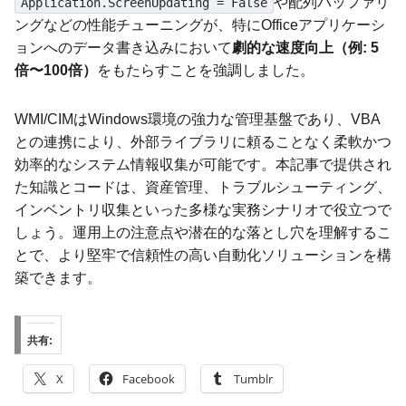
や配列バッファリ
Application.ScreenUpdating = False
ングなどの性能チューニングが、特にOfficeアプリケーシ
ョンへのデータ書き込みにおいて
劇的な速度向上（例: 5
倍〜100倍）
をもたらすことを強調しました。
WMI/CIMはWindows環境の強力な管理基盤であり、VBA
との連携により、外部ライブラリに頼ることなく柔軟かつ
効率的なシステム情報収集が可能です。本記事で提供され
た知識とコードは、資産管理、トラブルシューティング、
インベントリ収集といった多様な実務シナリオで役立つで
しょう。運用上の注意点や潜在的な落とし穴を理解するこ
とで、より堅牢で信頼性の高い自動化ソリューションを構
築できます。
共有:
X
Facebook
Tumblr