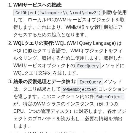
WMIサービスへの接続
:
関数を使用
GetObject("winmgmts:\\.\root\cimv2")
して、ローカルPCのWMIサービスオブジェクトを取
得します。これにより、WMIの様々な管理機能にア
クセスするための起点となります。
WQLクエリの実行
: WQL (WMI Query Language) は
SQLに似たクエリ言語で、WMIオブジェクトをフィ
ルタリング、取得するために使用します。取得した
WMIサービスオブジェクトの
メソッドに
ExecQuery
WQLクエリ文字列を渡します。
結果の反復処理とデータ抽出
:
メソッド
ExecQuery
は、クエリ結果として
コレクション
SWbemObjectSet
を返します。このコレクション内の各
SWbemObject
が、特定のWMIクラスのインスタンス（例: 1つの
CPU、1つの論理ディスク）に対応します。各オブジ
ェクトのプロパティを読み出し、必要な情報を抽出
します。