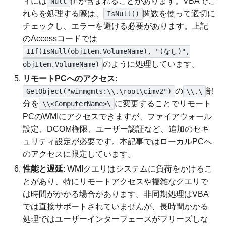
ィには
値が含まれることがあります。VBAでこ
Null
れらを処理する際は、
関数を使って適切に
IsNull()
チェックし、エラーを避ける必要があります。上記
のAccessコードでは
IIf(IsNull(objItem.VolumeName), "(なし)",
のように処理しています。
objItem.VolumeName)
リモートPCへのアクセス
:
の
部
GetObject("winmgmts:\\.\root\cimv2")
\\.\
分を
に変更することでリモート
\\<ComputerName>\
PCのWMIにアクセスできますが、ファイアウォール
設定、DCOM権限、ユーザー認証など、追加のセキ
ュリティ設定が必要です。本記事ではローカルPCへ
のアクセスに限定しています。
性能と遅延
: WMIクエリはシステムに負荷をかけるこ
とがあり、特にリモートアクセスや複雑なクエリで
は時間がかかる場合があります。非同期処理はVBA
では直接サポートされていませんが、長時間かかる
処理ではユーザーインターフェースがフリーズしな