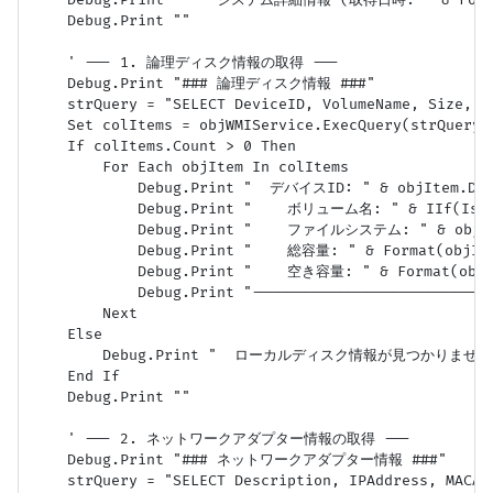
    Debug.Print "--- システム詳細情報 (取得日時: " & Format(
    Debug.Print ""

    ' --- 1. 論理ディスク情報の取得 ---

    Debug.Print "### 論理ディスク情報 ###"

    strQuery = "SELECT DeviceID, VolumeName, Size,
    Set colItems = objWMIService.ExecQuery(strQuery)

    If colItems.Count > 0 Then

        For Each objItem In colItems

            Debug.Print "  デバイスID: " & objItem.Devi
            Debug.Print "    ボリューム名: " & IIf(IsNul
            Debug.Print "    ファイルシステム: " & objIte
            Debug.Print "    総容量: " & Format(objIte
            Debug.Print "    空き容量: " & Format(objIt
            Debug.Print "----------------------------
        Next

    Else

        Debug.Print "  ローカルディスク情報が見つかりません
    End If

    Debug.Print ""

    ' --- 2. ネットワークアダプター情報の取得 ---

    Debug.Print "### ネットワークアダプター情報 ###"

    strQuery = "SELECT Description, IPAddress, MACAd