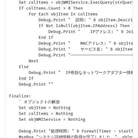
    Set colItems = objWMIService.ExecQuery(strQuery)

    If colItems.Count > 0 Then

        For Each objItem In colItems

            Debug.Print "  説明: " & objItem.Descripti
            If Not IsNull(objItem.IPAddress) Then

                Debug.Print "    IPアドレス: " & Join(o
            End If

            Debug.Print "    MACアドレス: " & objItem.M
            Debug.Print "    サービス名: " & objItem.Se
            Debug.Print "----------------------------
        Next

    Else

        Debug.Print "  IP有効なネットワークアダプター情
    End If

    Debug.Print ""

Finalize:

    ' オブジェクトの解放

    Set objItem = Nothing

    Set colItems = Nothing

    Set objWMIService = Nothing

    Debug.Print "処理時間: " & Format(Timer - startTim
    MsgBox "システム詳細情報の取得が完了しました。", vbInform