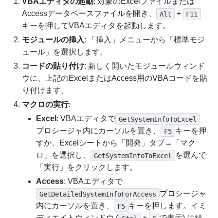
VBAエディタの起動
: 対象のExcelファイルまたは
Accessデータベースファイルを開き、
+
Alt
F11
キーを押してVBAエディタを起動します。
モジュールの挿入
: 「挿入」メニューから「標準モジ
ュール」を選択します。
コードの貼り付け
: 新しく開いたモジュールウィンド
ウに、上記のExcelまたはAccess用のVBAコードを貼
り付けます。
マクロの実行
:
Excel
: VBAエディタで
GetSystemInfoToExcel
プロシージャ内にカーソルを置き、
キーを押
F5
すか、Excelシートから「開発」タブ→「マク
ロ」を選択し、
を選んで
GetSystemInfoToExcel
「実行」をクリックします。
Access
: VBAエディタで
プロシージャ
GetDetailedSystemInfoForAccess
内にカーソルを置き、
キーを押します。イミ
F5
ディエイトウィンドウ (
+
で表示) に結