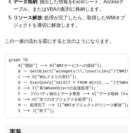
データ格納
: 抽出した情報をExcelシート、Accessテ
ーブル、またはVBAの配列に格納します。
リソース解放
: 処理が完了したら、取得したWMIオブ
ジェクトを適切に解放します。
この一連の流れを図にすると次のようになります。
graph TD

    A["開始"] --> B{"WMIサービスへの接続"};

    B -- GetObject("winmgmts:\\.\root\cimv2")で
    C --> D{"WQLクエリの実行"};

    D -- ExecQuery("SELECT * FROM Win32_...")でSWbem
    E --> F{"各SWbemObjectの反復処理"};

    F -- プロパティ抽出とデータ整形 --> G["データ格納 (Exce
    G --> H{"全てのオブジェクトを処理"};

    H -- 処理完了 --> I["WMIオブジェクトのリソース解放"];

実装