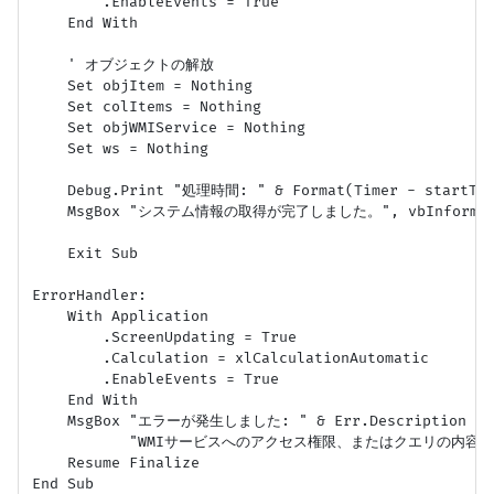
        .EnableEvents = True

    End With

    ' オブジェクトの解放

    Set objItem = Nothing

    Set colItems = Nothing

    Set objWMIService = Nothing

    Set ws = Nothing

    Debug.Print "処理時間: " & Format(Timer - startTim
    MsgBox "システム情報の取得が完了しました。", vbInformati
    Exit Sub

ErrorHandler:

    With Application

        .ScreenUpdating = True

        .Calculation = xlCalculationAutomatic

        .EnableEvents = True

    End With

    MsgBox "エラーが発生しました: " & Err.Description & v
           "WMIサービスへのアクセス権限、またはクエリの内容を確
    Resume Finalize
