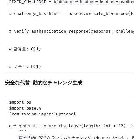
FIXED_CHALLENGE = b"deadbeefdeadbeefdeadbeefdead
# challenge_base64url = base64.urlsafe_b64encode(FIX
# verify_authentication_response(response, challenge_
# 計算量: O(1)

安全な代替: 動的なチャレンジ生成
import os

import base64

from typing import Optional

def generate_secure_challenge(length: int = 32) -> st
    """

    暗号学的に安全なランダムなチャレンジ（Nonce）を生成し、Bas