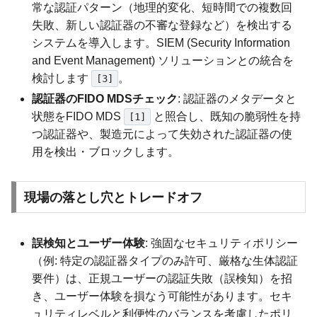
常な認証パターン（地理的変化、短時間での複数回
失敗、新しい認証器の不審な登録など）を検出する
システムを導入します。SIEM (Security Information
and Event Management) ソリューションとの統合を
検討します
。
[3]
認証器のFIDO MDSチェック
: 認証器のメタデータと
状態をFIDO MDS
と照合し、既知の脆弱性を持
[1]
つ認証器や、製造元によって失効された認証器の使
用を検出・ブロックします。
現場の落とし穴とトレードオフ
誤検知とユーザー体験
: 強固なセキュリティポリシー
（例: 特定の認証器タイプのみ許可、厳格な生体認証
要件）は、正規ユーザーの認証失敗（誤検知）を招
き、ユーザー体験を損なう可能性があります。セキ
ュリティレベルと利便性のバランスを考慮したポリ