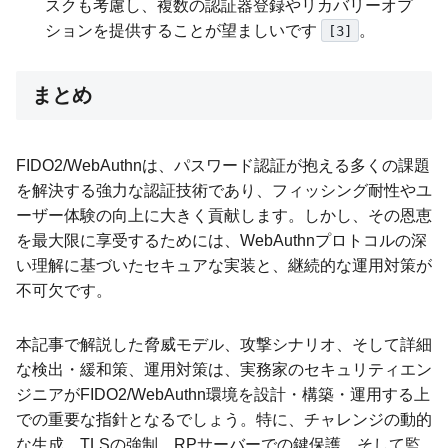
スクも考慮し、複数の認証器登録やリカバリーオプ
ションを提供することが望ましいです
。
[3]
まとめ
FIDO2/WebAuthnは、パスワード認証が抱える多くの課題
を解決する強力な認証技術であり、フィッシング耐性やユ
ーザー体験の向上に大きく貢献します。しかし、その恩恵
を最大限に享受するためには、WebAuthnプロトコルの深
い理解に基づいたセキュアな実装と、継続的な運用対策が
不可欠です。
本記事で解説した脅威モデル、攻撃シナリオ、そして詳細
な検出・緩和策、運用対策は、実務家のセキュリティエン
ジニアがFIDO2/WebAuthn環境を設計・構築・運用する上
での重要な指針となるでしょう。特に、チャレンジの動的
な生成、TLSの強制、RPサーバーでの鍵保護、そして監