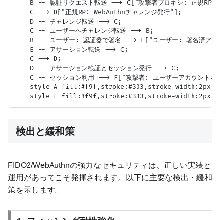
    B -- 認証リクエスト転送 --> C["攻撃者プロキシ: 正規RPへWe
    C --> D["正規RP: WebAuthnチャレンジ発行"];

    D -- チャレンジ転送 --> C;

    C -- ユーザーへチャレンジ転送 --> B;

    B -- ユーザー: 認証器で署名 --> E["ユーザー: 署名済ア
    E -- アサーション転送 --> C;

    C --> D;

    D -- アサーション検証とセッション発行 --> C;

    C -- セッション利用 --> F["攻撃者: ユーザーアカウントを乗
    style A fill:#f9f,stroke:#333,stroke-width:2px

検出と緩和策
FIDO2/WebAuthnの強力なセキュリティは、正しい実装と
運用があってこそ発揮されます。以下に主要な検出・緩和
策を示します。