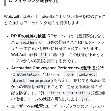
1. フィッシング耐性強化
WebAuthnは設計上、認証時にオリジン情報を確認するこ
とで強力なフィッシング耐性を提供します。
RP IDの厳格な検証
: RPサーバーは、認証応答に含ま
れる
が、自身の登録されたRP IDのハッシ
rpIdHash
ュと一致するかを厳格に検証する必要があります。
WebAuthn仕様
に基づき、この検証が不正なオ
[2]
リジンからの認証を拒否する要です。
Attestation Conveyance Preferenceの活用
: 登録時
に
プロパティ（
,
,
attestation
none
indirect
,
) を設定し、信頼できる認証器
direct
enterprise
からの登録を強制することで、悪意ある認証器の登
録を防ぎます。特に
や
は認証器
direct
enterprise
の信頼チェーンの検証を可能にします
。
[2]
ユーザーへの教育
: ユーザーがブラウザのアドレスバ