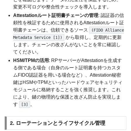
変更不可ログや整合性チェックを導入します。
Attestationルート証明書チェーンの管理
: 認証器の信
頼性を検証するために使用されるAttestationルート証
明書チェーンは、信頼できるソース
(FIDO Alliance
から取得し、定期的に更新
Metadata Service [1])
します。チェーンの改ざんがないことを常に確認し
てください。
HSM/TPMの活用
: RPサーバーがAttestationを生成す
る側である場合（自身のルート証明書を持つカスタ
ムFIDO認証器を用いる場合など）、Attestation秘密
鍵はHSMやTPMといったハードウェアセキュリティ
モジュールに格納することを強く推奨します。これ
により、鍵の物理的な保護と改ざん防止を実現しま
す
。
[3]
2. ローテーションとライフサイクル管理