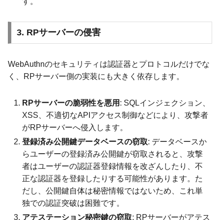
す。
3. RPサーバーの侵害
WebAuthnのセキュリティは認証器とプロトコルだけでな
く、RPサーバー側の実装にも大きく依存します。
RPサーバーの脆弱性を悪用
: SQLインジェクション、
XSS、不適切なAPIアクセス制御などにより、攻撃者
がRPサーバーへ侵入します。
登録済み公開鍵データベースの窃取
: データベースか
らユーザーの登録済み公開鍵が窃取されると、攻撃
者はユーザーの認証器登録情報を改ざんしたり、不
正な認証器を登録したりする可能性があります。た
だし、公開鍵自体は秘密情報ではないため、これ単
独での認証突破は困難です。
アテステーション秘密鍵の窃取
: RPサーバーがアテス