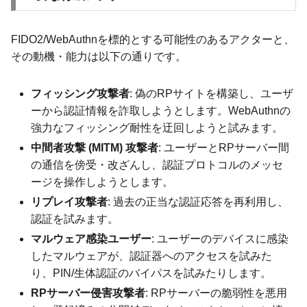
FIDO2/WebAuthnを標的とする可能性のあるアクターと、
その動機・能力は以下の通りです。
フィッシング攻撃者
: 偽のRPサイトを構築し、ユーザ
ーから認証情報を詐取しようとします。WebAuthnの
強力なフィッシング耐性を迂回しようと試みます。
中間者攻撃 (MITM) 攻撃者
: ユーザーとRPサーバー間
の通信を傍受・改ざんし、認証プロトコルのメッセ
ージを操作しようとします。
リプレイ攻撃者
: 過去の正当な認証応答を再利用し、
認証を試みます。
マルウェア感染ユーザー
: ユーザーのデバイスに感染
したマルウェアが、認証器へのアクセスを試みた
り、PIN/生体認証のバイパスを試みたりします。
RPサーバー侵害攻撃者
: RPサーバーの脆弱性を悪用