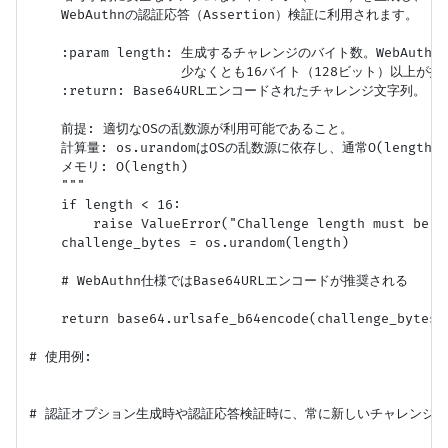
    WebAuthnの認証応答（Assertion）検証に利用されます。

    :param length: 生成するチャレンジのバイト数。WebAut
                   少なくとも16バイト（128ビット）以上が
    :return: Base64URLエンコードされたチャレンジ文字列。

    前提: 適切なOSの乱数源が利用可能であること。

    計算量: os.urandomはOSの乱数源に依存し、通常O(length)。
    メモリ: O(length)

    """

    if length < 16:

        raise ValueError("Challenge length must be a
    challenge_bytes = os.urandom(length)

    # WebAuthn仕様ではBase64URLエンコードが推奨される

    return base64.urlsafe_b64encode(challenge_bytes).
# 使用例:

# 認証オプション生成時や認証応答検証時に、常に新しいチャレンジを