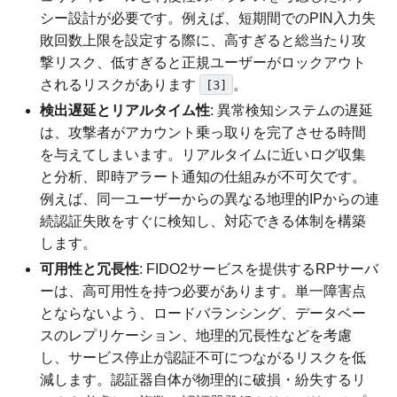
シー設計が必要です。例えば、短期間でのPIN入力失
敗回数上限を設定する際に、高すぎると総当たり攻
撃リスク、低すぎると正規ユーザーがロックアウト
されるリスクがあります
。
[3]
検出遅延とリアルタイム性
: 異常検知システムの遅延
は、攻撃者がアカウント乗っ取りを完了させる時間
を与えてしまいます。リアルタイムに近いログ収集
と分析、即時アラート通知の仕組みが不可欠です。
例えば、同一ユーザーからの異なる地理的IPからの連
続認証失敗をすぐに検知し、対応できる体制を構築
します。
可用性と冗長性
: FIDO2サービスを提供するRPサーバ
ーは、高可用性を持つ必要があります。単一障害点
とならないよう、ロードバランシング、データベー
スのレプリケーション、地理的冗長性などを考慮
し、サービス停止が認証不可につながるリスクを低
減します。認証器自体が物理的に破損・紛失するリ