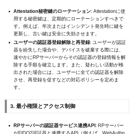
Attestation秘密鍵のローテーション
: Attestationに使
用する秘密鍵は、定期的にローテーションすべきで
す。例えば、年次またはインシデント発生時に鍵を
更新し、古い鍵は安全に失効させます。
ユーザーの認証器登録解除と再登録
: ユーザーが認証
器を紛失した場合や、デバイスを破棄する際には、
速やかにRPサーバーからその認証器の登録情報を解
除する手順を確立します。また、疑わしい活動が検
出された場合には、ユーザーに全ての認証器を解除
させ、再登録を促すなどの対応ポリシーを定めま
す。
3. 最小権限とアクセス制御
RPサーバーの認証器サービス連携API
: RPサーバー
がFIDO2認証器と連携するAPI（例えば、WebAuthn