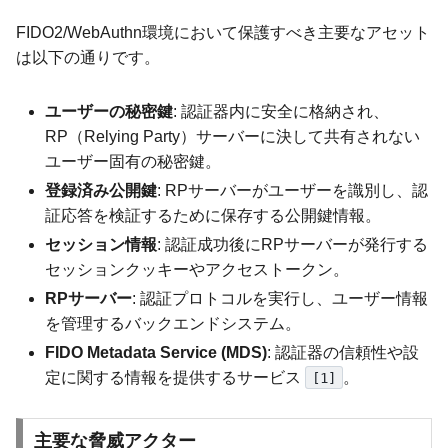
FIDO2/WebAuthn環境において保護すべき主要なアセット
は以下の通りです。
ユーザーの秘密鍵
: 認証器内に安全に格納され、
RP（Relying Party）サーバーに決して共有されない
ユーザー固有の秘密鍵。
登録済み公開鍵
: RPサーバーがユーザーを識別し、認
証応答を検証するために保存する公開鍵情報。
セッション情報
: 認証成功後にRPサーバーが発行する
セッションクッキーやアクセストークン。
RPサーバー
: 認証プロトコルを実行し、ユーザー情報
を管理するバックエンドシステム。
FIDO Metadata Service (MDS)
: 認証器の信頼性や設
定に関する情報を提供するサービス
。
[1]
主要な脅威アクター