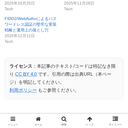
2025年10月25日
2025年11月28日
Tech
Tech
FIDO2/WebAuthnによるパス
ワードレス認証の堅牢な実装
戦略と運用上の落とし穴
2025年12月11日
Tech
ライセンス
：本記事のテキスト/コードは特記なき限
り
CC BY 4.0
です。引用の際は出典URL（本ペー
ジ）を明記してください。
利用ポリシー
もご参照ください。
メニュー
ホーム
検索
トップ
サイドバー
Tech