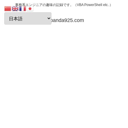
事務系エンジニアの趣味の記録です。（VBA PowerShell etc..）
papanda925.com