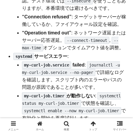
認。テスト環境では
を使うこともあ
--insecure
りますが、本番環境では避けるべきです。
“Connection refused”
: ターゲットサーバーが稼
働しているか、ファイアウォール設定を確認。
“Operation timed out”
: ネットワーク遅延または
サーバー応答遅延。
,
--connect-timeout
--
オプションでタイムアウト値を調整。
max-time
サービスエラー
:
systemd
failed
:
my-curl-job.service
journalctl -u
で詳細なログ
my-curl-job.service --no-pager
を確認します。スクリプト内のエラーやパスの
問題が原因であることが多いです。
が動作しない
:
my-curl-job.timer
systemctl
で状態を確認し、
status my-curl-job.timer
で
systemctl enable --now my-curl-job.timer
有効化と開始を再度試行します。
パスの問題
: スクリプトのフルパスが
ExecStart
メニュー
ホーム
検索
トップ
サイドバー