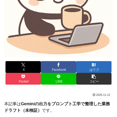
X
Facebook
はてブ
Pocket
LINE
コピー
2025.11.12
本記事は
Geminiの出力をプロンプト工学で整理した業務
ドラフト（未検証）
です。