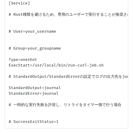
[Service]

# Root権限を避けるため、専用のユーザーで実行することが推奨されま
# User=your_username

# Group=your_groupname

Type=oneshot

ExecStart=/usr/local/bin/run-curl-job.sh

# StandardOutput/StandardErrorの設定でログの出力先をjour
StandardOutput=journal

StandardError=journal

# 一時的な実行失敗を許容し、リトライをタイマー側で行う場合
