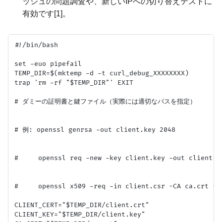
ッシュの問題調査や、新しいIPへの切り替えテストに
有効です[1]。
#!/bin/bash

set -euo pipefail

TEMP_DIR=$(mktemp -d -t curl_debug_XXXXXXXX)

trap 'rm -rf "$TEMP_DIR"' EXIT

# ダミーの証明書と鍵ファイル（実際には適切なパスを指定）

# 例: openssl genrsa -out client.key 2048

#     openssl req -new -key client.key -out client.cs
#     openssl x509 -req -in client.csr -CA ca.crt -C
CLIENT_CERT="$TEMP_DIR/client.crt"

CLIENT_KEY="$TEMP_DIR/client.key"
