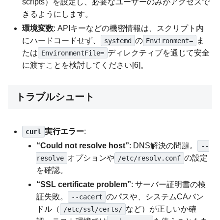
scripts）を設定し、必要なユーザーのみがアクセスで
きるようにします。
環境変数
: APIキーなどの機密情報は、スクリプト内
にハードコードせず、
の
ま
systemd
Environment=
たは
ディレクティブを通じて安全
EnvironmentFile=
に渡すことを検討してください[6]。
トラブルシュート
実行エラー
:
curl
“Could not resolve host”
: DNS解決の問題。
--
オプションや
の設定
resolve
/etc/resolv.conf
を確認。
“SSL certificate problem”
: サーバー証明書の検
証失敗。
のパスや、システムCAバン
--cacert
ドル（
など）が正しいか確
/etc/ssl/certs/