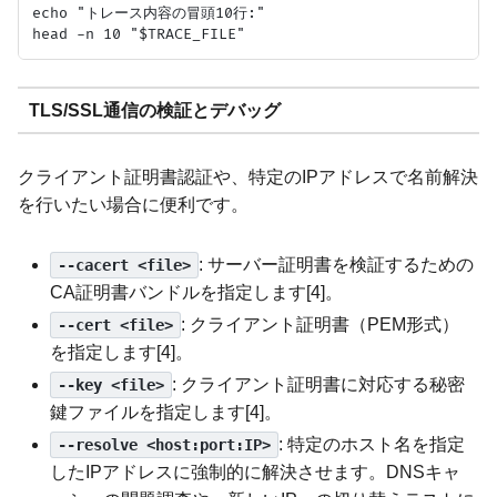
echo "トレース内容の冒頭10行:"

TLS/SSL通信の検証とデバッグ
クライアント証明書認証や、特定のIPアドレスで名前解決
を行いたい場合に便利です。
: サーバー証明書を検証するための
--cacert <file>
CA証明書バンドルを指定します[4]。
: クライアント証明書（PEM形式）
--cert <file>
を指定します[4]。
: クライアント証明書に対応する秘密
--key <file>
鍵ファイルを指定します[4]。
: 特定のホスト名を指定
--resolve <host:port:IP>
したIPアドレスに強制的に解決させます。DNSキャ