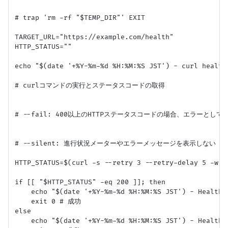
# trap 'rm -rf "$TEMP_DIR"' EXIT

TARGET_URL="https://example.com/health"

HTTP_STATUS=""

echo "$(date '+%Y-%m-%d %H:%M:%S JST') - curl health 
# curlコマンドの実行とステータスコードの取得

# --fail: 400以上のHTTPステータスコードの場合、エラーとして終
# --silent: 進行状況メーターやエラーメッセージを表示しない

HTTP_STATUS=$(curl -s --retry 3 --retry-delay 5 -w "
if [[ "$HTTP_STATUS" -eq 200 ]]; then

    echo "$(date '+%Y-%m-%d %H:%M:%S JST') - Health 
    exit 0 # 成功

else

    echo "$(date '+%Y-%m-%d %H:%M:%S JST') - Health 