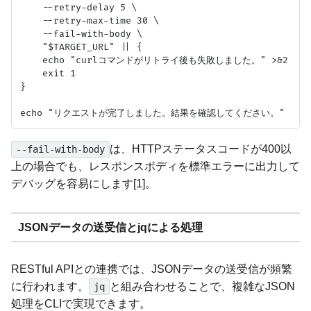
    --retry-delay 5 \

    --retry-max-time 30 \

    --fail-with-body \

    "$TARGET_URL" || {

    echo "curlコマンドがリトライ後も失敗しました。" >&2

    exit 1

}

は、HTTPステータスコードが400以
--fail-with-body
上の場合でも、レスポンスボディを標準エラーに出力して
デバッグを容易にします[1]。
JSONデータの送受信とjqによる処理
RESTful APIとの連携では、JSONデータの送受信が頻繁
に行われます。
と組み合わせることで、複雑なJSON
jq
処理をCLIで実現できます。