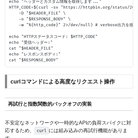
echo "ヘッダーとカスタム情報を取得します..."

HTTP_CODE=$(curl -sv "https://httpbin.org/status/200"
    -D "$HEADER_FILE" \

    -o "$RESPONSE_BODY" \

    -w "%{http_code}" 2>/dev/null) # verbose出力を捨て
echo "HTTPステータスコード: $HTTP_CODE"

echo "受信ヘッダー:"

cat "$HEADER_FILE"

echo "レスポンスボディ:"

curlコマンドによる高度なリクエスト操作
再試行と指数関数的バックオフの実装
不安定なネットワークや一時的なAPIの負荷スパイクに対
応するため、
には組み込みの再試行機能がありま
curl