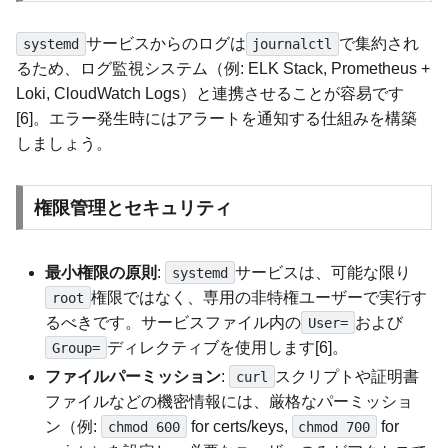
サービスからのログは
で集約され
systemd
journalctl
るため、ログ監視システム（例: ELK Stack, Prometheus +
Loki, CloudWatch Logs）と連携させることが容易です
[6]。エラー発生時にはアラートを通知する仕組みを構築
しましょう。
権限管理とセキュリティ
最小権限の原則
:
サービスは、可能な限り
systemd
権限ではなく、専用の非特権ユーザーで実行す
root
るべきです。サービスファイル内の
および
User=
ディレクティブを使用します[6]。
Group=
ファイルパーミッション
:
スクリプトや証明書
curl
ファイルなどの機密情報には、厳格なパーミッショ
ン（例:
for certs/keys,
for
chmod 600
chmod 700