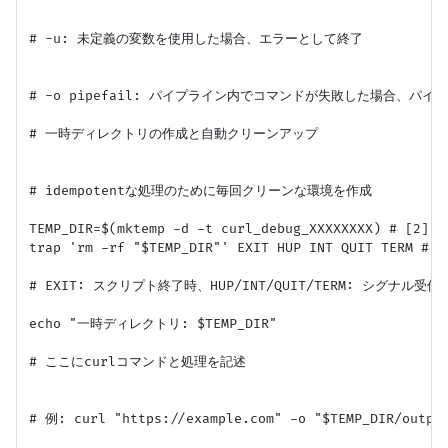
# -u: 未定義の変数を使用した場合、エラーとして終了

# -o pipefail: パイプライン内でコマンドが失敗した場合、パ
# 一時ディレクトリの作成と自動クリーンアップ

# idempotentな処理のために毎回クリーンな環境を作成

TEMP_DIR=$(mktemp -d -t curl_debug_XXXXXXXX) # [2]

trap 'rm -rf "$TEMP_DIR"' EXIT HUP INT QUIT TERM # [3
# EXIT: スクリプト終了時、HUP/INT/QUIT/TERM: シグナル受信時
echo "一時ディレクトリ: $TEMP_DIR"

# ここにcurlコマンドと処理を記述

# 例: curl "https://example.com" -o "$TEMP_DIR/output