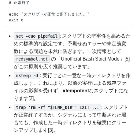
# 正常終了

echo "スクリプトが正常に完了しました。"

: スクリプトの堅牢性を高めるた
set -euo pipefail
めの標準的な設定です。予期せぬエラーや未定義変
数による問題を未然に防ぎます。一次情報として
の「Unofficial Bash Strict Mode」[5]
redsymbol.net
がこの原則を広く推奨しています。
: 実行ごとに一意な一時ディレクトリを作
mktemp -d
成します。これにより、以前の実行による残存ファ
イルの影響を受けず、
idempotent
なスクリプトにな
ります[2]。
: スクリプト
trap 'rm -rf "$TEMP_DIR"' EXIT ...
が正常終了するか、シグナルによって中断された場
合でも、作成した一時ディレクトリを確実にクリー
ンアップします[3]。