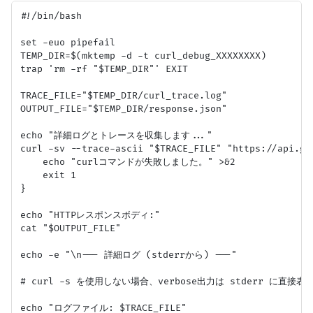
#!/bin/bash

set -euo pipefail

TEMP_DIR=$(mktemp -d -t curl_debug_XXXXXXXX)

trap 'rm -rf "$TEMP_DIR"' EXIT

TRACE_FILE="$TEMP_DIR/curl_trace.log"

OUTPUT_FILE="$TEMP_DIR/response.json"

echo "詳細ログとトレースを収集します..."

curl -sv --trace-ascii "$TRACE_FILE" "https://api.gi
    echo "curlコマンドが失敗しました。" >&2

    exit 1

}

echo "HTTPレスポンスボディ:"

cat "$OUTPUT_FILE"

echo -e "\n--- 詳細ログ (stderrから) ---"

# curl -s を使用しない場合、verbose出力は stderr に
echo "ログファイル: $TRACE_FILE"
