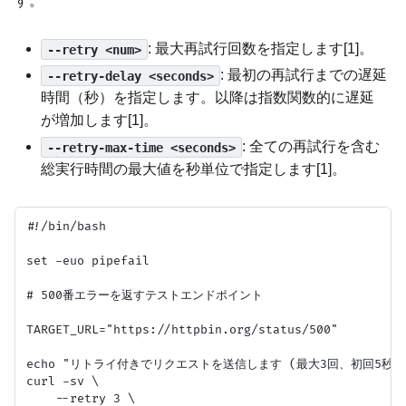
す。
: 最大再試行回数を指定します[1]。
--retry <num>
: 最初の再試行までの遅延
--retry-delay <seconds>
時間（秒）を指定します。以降は指数関数的に遅延
が増加します[1]。
: 全ての再試行を含む
--retry-max-time <seconds>
総実行時間の最大値を秒単位で指定します[1]。
#!/bin/bash

set -euo pipefail

# 500番エラーを返すテストエンドポイント

TARGET_URL="https://httpbin.org/status/500"

echo "リトライ付きでリクエストを送信します (最大3回、初回5秒遅延)
curl -sv \

    --retry 3 \
