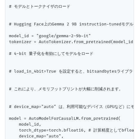
# モデルとトークナイザのロード

# Hugging Face上のGemma 2 9B instruction-tunedモデルID

model_id = "google/gemma-2-9b-it" 

tokenizer = AutoTokenizer.from_pretrained(model_id)

# 4-bit 量子化を有効にしてモデルをロード

# load_in_4bit=True を設定すると、bitsandbytesラ
# これにより、メモリフットプリントが大幅に削減されます。

# device_map="auto" は、利用可能なデバイス（GPUなど）に
model = AutoModelForCausalLM.from_pretrained(

    model_id,

    torch_dtype=torch.bfloat16, # 計算精度としてbfloat
    device_map="auto",
