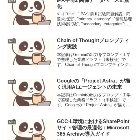
IPA午前2 関係データベース正規
Tech
化
<!--{ "title": "IPA午前Ⅱ試験問題解説 - 問
題未指定", "primary_category": "情報処理
技術者試験", "secondary_categories": ,
"tags": , "summary": "...
Chain-of-Thoughtプロンプティ
Tech
ング実践
本記事はGeminiの出力をプロンプト工学
で整理した業務ドラフト（未検証）で
す。Chain-of-Thoughtプロンプティング実
践Chain-of-Thought（CoT）プロンプティ
ングは、大規模言語モデル（LLM）が複
雑な推論タスクを...
Googleの「Project Astra」が描
Tech
く汎用AIエージェントの未来
本記事はGeminiの出力をプロンプト工学
で整理した業務ドラフト（未検証）で
す。Googleの「Project Astra」が描く汎
用AIエージェントの未来ニュース要点
2024年5月14日（JST）、Google
DeepMindはGoog...
GCC-L環境におけるSharePoint
Tech
サイト管理の最適化：Microsoft
365 Archive導入ガイド