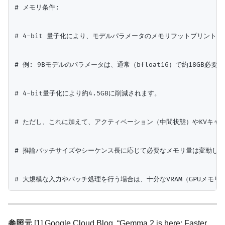
# メモリ条件:

# 4-bit 量子化により、モデルパラメータのメモリフットプリントが
# 例: 9Bモデルのパラメータは、通常（bfloat16）で約18GB必要で
# 4-bit量子化により約4.5GBに削減されます。

# ただし、これに加えて、アクティベーション（中間状態）やKVキャッ
# 推論バッチサイズやシーケンス長に応じて必要なメモリ量は変動しま
参照元
[1] Google Cloud Blog. “Gemma 2 is here: Faster,