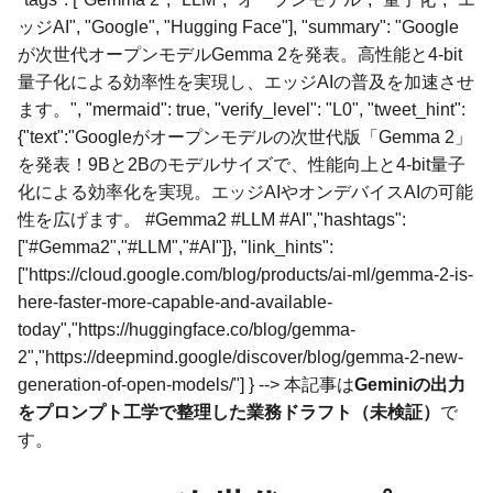
ッジAI", "Google", "Hugging Face"], "summary": "Google
が次世代オープンモデルGemma 2を発表。高性能と4-bit
量子化による効率性を実現し、エッジAIの普及を加速させ
ます。", "mermaid": true, "verify_level": "L0", "tweet_hint":
{"text":"Googleがオープンモデルの次世代版「Gemma 2」
を発表！9Bと2Bのモデルサイズで、性能向上と4-bit量子
化による効率化を実現。エッジAIやオンデバイスAIの可能
性を広げます。 #Gemma2 #LLM #AI","hashtags":
["#Gemma2","#LLM","#AI"]}, "link_hints":
["https://cloud.google.com/blog/products/ai-ml/gemma-2-is-
here-faster-more-capable-and-available-
today","https://huggingface.co/blog/gemma-
2","https://deepmind.google/discover/blog/gemma-2-new-
generation-of-open-models/"] } --> 本記事は
Geminiの出力
をプロンプト工学で整理した業務ドラフト（未検証）
で
す。