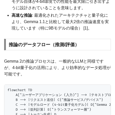
モデル自体が4-bit環境での性能を最大限に引き出すよ
うに設計されていることを意味します。
高速な推論
: 最適化されたアーキテクチャと量子化に
より、Gemma 1.1と比較して最大2倍の推論速度を実
現しています（特に9Bモデルの場合） [1]。
推論のデータフロー（推測/評価）
Gemma 2の推論プロセスは、一般的なLLMと同様です
が、4-bit量子化の活用により、より効率的なデータ処理が
可能です。
flowchart TD

    A["ユーザーアプリケーション (入力)"] --> |テキストプロンプト| 
    B --> |リクエスト送信| C{"推論サービス/デバイス"}

    C --> |モデルロード (4-bit量子化モデル)| D["Gemma 2 モ
    D --> |並列計算| E("トランスフォーマー層")

    E --> |トークン生成| D
