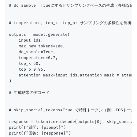
# do_sample: Trueにするとサンプリングベースの生成（多様な応答
# temperature, top_k, top_p: サンプリングの多様性を制御
outputs = model.generate(

    input_ids,

    max_new_tokens=100,

    do_sample=True,

    temperature=0.7,

    top_k=50,

    top_p=0.95,

    attention_mask=input_ids.attention_mask # atten
)

# 生成結果のデコード

# skip_special_tokens=True で特殊トークン（例: EOSトー
response = tokenizer.decode(outputs[0], skip_special_
print(f"質問: {prompt}")

print(f"回答: {response}")
