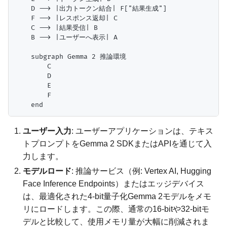
    D --> |出力トークン結合| F["結果生成"]

    F --> |レスポンス返却| C

    C --> |結果受信| B

    B --> |ユーザーへ表示| A

    subgraph Gemma 2 推論環境

        C

        D

        E

        F

ユーザー入力
: ユーザーアプリケーションは、テキス
トプロンプトをGemma 2 SDKまたはAPIを通じて入
力します。
モデルロード
: 推論サービス（例: Vertex AI, Hugging
Face Inference Endpoints）またはエッジデバイス
は、最適化された4-bit量子化Gemma 2モデルをメモ
リにロードします。この際、通常の16-bitや32-bitモ
デルと比較して、使用メモリ量が大幅に削減されま