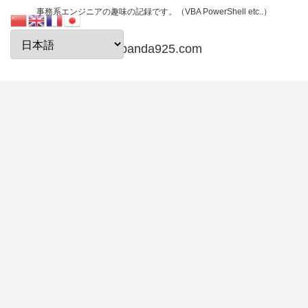
事務系エンジニアの趣味の記録です。（VBA PowerShell etc..）
papanda925.com