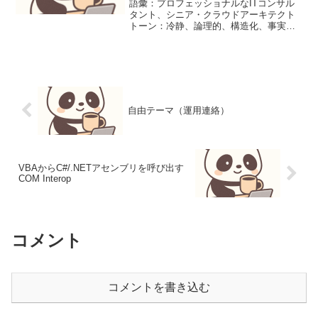
語彙：プロフェッショナルなITコンサル
タント、シニア・クラウドアーキテクト
トーン：冷静、論理的、構造化、事実に
忠実、簡潔文体：デマンド・バリュー形
式（結論から書く）、箇条書きの多用禁
止事項：冗長な挨拶、曖昧な表現、不正
確な機能名、感情的な形...
自由テーマ（運用連絡）
VBAからC#/.NETアセンブリを呼び出す
COM Interop
コメント
コメントを書き込む