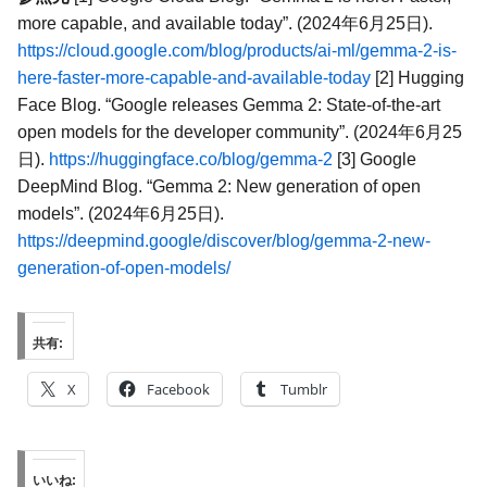
more capable, and available today”. (2024年6月25日).
https://cloud.google.com/blog/products/ai-ml/gemma-2-is-
here-faster-more-capable-and-available-today
[2] Hugging
Face Blog. “Google releases Gemma 2: State-of-the-art
open models for the developer community”. (2024年6月25
日).
https://huggingface.co/blog/gemma-2
[3] Google
DeepMind Blog. “Gemma 2: New generation of open
models”. (2024年6月25日).
https://deepmind.google/discover/blog/gemma-2-new-
generation-of-open-models/
共有:
X
Facebook
Tumblr
いいね: