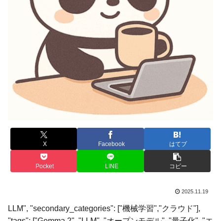
X
Facebook
はてブ
Pocket
LINE
コピー
2025.11.19
LLM", "secondary_categories": ["機械学習","クラウド"],
"tags": ["Gemma 2", "LLM", "オープンモデル", "量子化", "エ