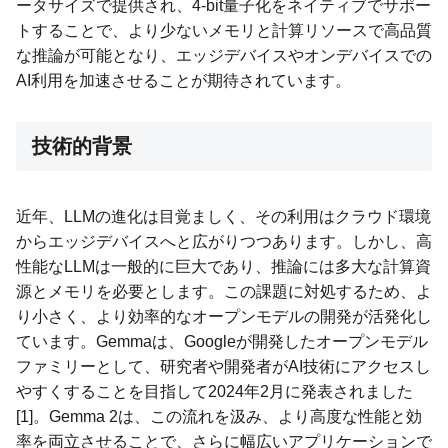
ータサイズで提供され、4-bit量子化をネイティブでサポー
トすることで、より少ないメモリと計算リソースで高品質
な推論が可能となり、エッジデバイスやオンデバイスでの
AI利用を加速させることが期待されています。
技術的背景
近年、LLMの進化は目覚ましく、その利用はクラウド環境
からエッジデバイスへと広がりつつあります。しかし、高
性能なLLMは一般的に巨大であり、推論には多大な計算資
源とメモリを必要とします。この課題に対処するため、よ
り小さく、より効率的なオープンモデルの開発が活発化し
ています。Gemmaは、Googleが開発したオープンモデル
ファミリーとして、研究者や開発者がAI技術にアクセスし
やすくすることを目指して2024年2月に発表されました
[1]。Gemma 2は、この流れを汲み、より高度な性能と効
率を両立させることで、さらに幅広いアプリケーションで