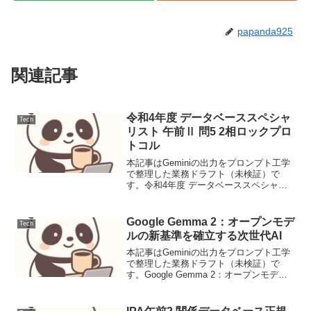
papanda925
関連記事
令和4年度 データベーススペシャ
Tech
リスト 午前Ⅱ 問5 2相ロックプロ
トコル
本記事はGeminiの出力をプロンプト工学
で整理した業務ドラフト（未検証）で
す。令和4年度 データベーススペシャリ
スト 午前Ⅱ 問5 2相ロックプロトコル本
問はデータベースの並行制御における2相
ロックの性質を問う。解法の核は、デッ
Google Gemma 2：オープンモデ
Tech
ドロックの...
ルの新基準を確立する次世代AI
本記事はGeminiの出力をプロンプト工学
で整理した業務ドラフト（未検証）で
す。Google Gemma 2：オープンモデル
の新基準を確立する次世代AIニュース要
点Googleは、2024年6月25日（米国時
間、日本時間2024年6月26日...