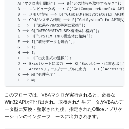
    A["マクロ実行開始"] --> B{"どの情報を取得するか？"};

    B -- コンピュータ名 --> C["GetComputerNameExW API呼
    B -- メモリ情報 --> D["GlobalMemoryStatusEx API呼び
    B -- CPU/システム情報 --> E["GetSystemInfo API呼び出
    C --> F["結果をVBA文字列に変換"];

    D --> G["MEMORYSTATUSEX構造体に格納"];

    E --> H["SYSTEM_INFO構造体に格納"];

    F --> I["取得データを統合"];

    G --> I;

    H --> I;

    I --> J{"出力形式の選択"};

    J -- Excelシートに出力 --> K["Excelシートに書き出し"];
    J -- Accessフォーム/テーブルに出力 --> L["Access
    K --> M["処理完了"];

このフローでは、VBAマクロが実行されると、必要な
Win32 APIが呼び出され、取得された生データがVBAのデ
ータ型に変換・整形された後、指定されたOfficeアプリケ
ーションのインターフェースに出力されます。