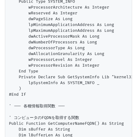
    Public Type SYSTEM_INFO

        wProcessorArchitecture As Integer

        wReserved As Integer

        dwPageSize As Long

        lpMinimumApplicationAddress As Long

        lpMaximumApplicationAddress As Long

        dwActiveProcessorMask As Long

        dwNumberOfProcessors As Long

        dwProcessorType As Long

        dwAllocationGranularity As Long

        wProcessorLevel As Integer

        wProcessorRevision As Integer

    End Type

    Private Declare Sub GetSystemInfo Lib "kernel32" 
        lpSystemInfo As SYSTEM_INFO _

    )

#End If

' --- 各種情報取得関数 ---

' コンピュータのFQDNを取得する関数

Public Function GetComputerNameFQDN() As String

    Dim sBuffer As String

    Dim lBufferLen As Long
