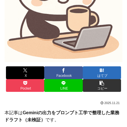
X
Facebook
はてブ
Pocket
LINE
コピー
2025.11.21
本記事は
Geminiの出力をプロンプト工学で整理した業務
ドラフト（未検証）
です。