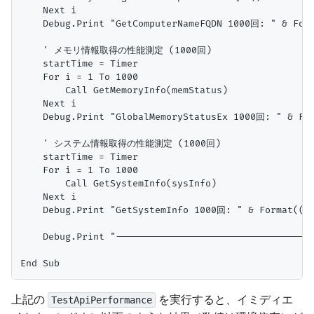
    Next i

    Debug.Print "GetComputerNameFQDN 1000回: " & Fo
    ' メモリ情報取得の性能測定 (1000回)

    startTime = Timer

    For i = 1 To 1000

        Call GetMemoryInfo(memStatus)

    Next i

    Debug.Print "GlobalMemoryStatusEx 1000回: " & F
    ' システム情報取得の性能測定 (1000回)

    startTime = Timer

    For i = 1 To 1000

        Call GetSystemInfo(sysInfo)

    Next i

    Debug.Print "GetSystemInfo 1000回: " & Format((
    Debug.Print "------------------------------------
上記の
を実行すると、イミディエ
TestApiPerformance