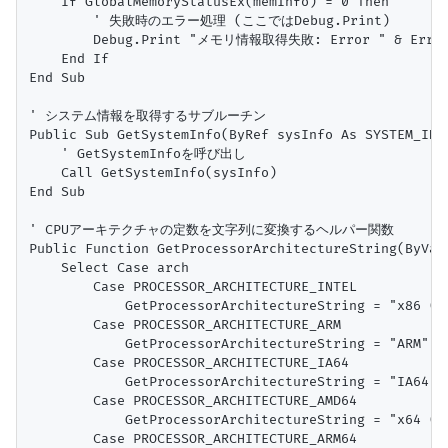
    If GlobalMemoryStatusEx(memInfo) = 0 Then

        ' 失敗時のエラー処理 (ここではDebug.Print)

        Debug.Print "メモリ情報取得失敗: Error " & Err.La
    End If

End Sub

' システム情報を取得するサブルーチン

Public Sub GetSystemInfo(ByRef sysInfo As SYSTEM_INFO
    ' GetSystemInfoを呼び出し

    Call GetSystemInfo(sysInfo)

End Sub

' CPUアーキテクチャの定数を文字列に変換するヘルパー関数

Public Function GetProcessorArchitectureString(ByVal 
    Select Case arch

        Case PROCESSOR_ARCHITECTURE_INTEL

            GetProcessorArchitectureString = "x86 (In
        Case PROCESSOR_ARCHITECTURE_ARM

            GetProcessorArchitectureString = "ARM"

        Case PROCESSOR_ARCHITECTURE_IA64

            GetProcessorArchitectureString = "IA64 (I
        Case PROCESSOR_ARCHITECTURE_AMD64

            GetProcessorArchitectureString = "x64 (AM
        Case PROCESSOR_ARCHITECTURE_ARM64
