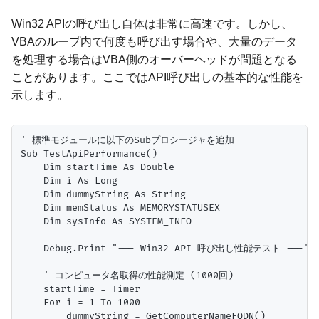
Win32 APIの呼び出し自体は非常に高速です。しかし、
VBAのループ内で何度も呼び出す場合や、大量のデータ
を処理する場合はVBA側のオーバーヘッドが問題となる
ことがあります。ここではAPI呼び出しの基本的な性能を
示します。
' 標準モジュールに以下のSubプロシージャを追加

Sub TestApiPerformance()

    Dim startTime As Double

    Dim i As Long

    Dim dummyString As String

    Dim memStatus As MEMORYSTATUSEX

    Dim sysInfo As SYSTEM_INFO

    Debug.Print "--- Win32 API 呼び出し性能テスト ---"

    ' コンピュータ名取得の性能測定 (1000回)

    startTime = Timer

    For i = 1 To 1000

        dummyString = GetComputerNameFQDN()
