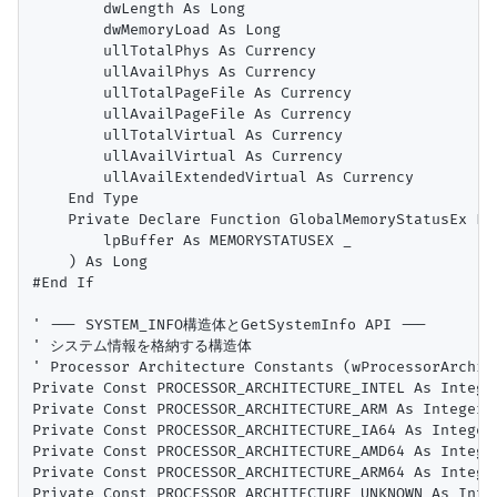
        dwLength As Long

        dwMemoryLoad As Long

        ullTotalPhys As Currency

        ullAvailPhys As Currency

        ullTotalPageFile As Currency

        ullAvailPageFile As Currency

        ullTotalVirtual As Currency

        ullAvailVirtual As Currency

        ullAvailExtendedVirtual As Currency

    End Type

    Private Declare Function GlobalMemoryStatusEx Lib
        lpBuffer As MEMORYSTATUSEX _

    ) As Long

#End If

' --- SYSTEM_INFO構造体とGetSystemInfo API ---

' システム情報を格納する構造体

' Processor Architecture Constants (wProcessorArchite
Private Const PROCESSOR_ARCHITECTURE_INTEL As Integer
Private Const PROCESSOR_ARCHITECTURE_ARM As Integer =
Private Const PROCESSOR_ARCHITECTURE_IA64 As Integer 
Private Const PROCESSOR_ARCHITECTURE_AMD64 As Intege
Private Const PROCESSOR_ARCHITECTURE_ARM64 As Integer
Private Const PROCESSOR_ARCHITECTURE_UNKNOWN As Integ