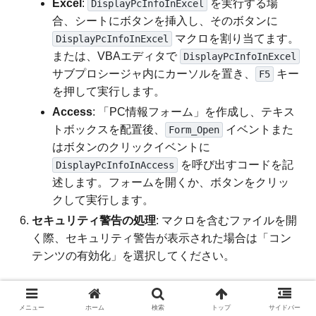
Excel
:
を実行する場
DisplayPcInfoInExcel
合、シートにボタンを挿入し、そのボタンに
マクロを割り当てます。
DisplayPcInfoInExcel
または、VBAエディタで
DisplayPcInfoInExcel
サブプロシージャ内にカーソルを置き、
キー
F5
を押して実行します。
Access
: 「PC情報フォーム」を作成し、テキス
トボックスを配置後、
イベントまた
Form_Open
はボタンのクリックイベントに
を呼び出すコードを記
DisplayPcInfoInAccess
述します。フォームを開くか、ボタンをクリッ
クして実行します。
セキュリティ警告の処理
: マクロを含むファイルを開
く際、セキュリティ警告が表示された場合は「コン
テンツの有効化」を選択してください。
ロールバック方法
メニュー
ホーム
検索
トップ
サイドバー