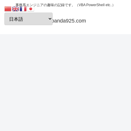
事務系エンジニアの趣味の記録です。（VBA PowerShell etc..）
papanda925.com