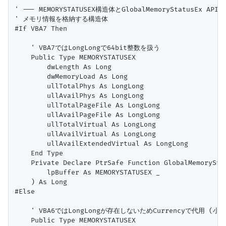
' --- MEMORYSTATUSEX構造体とGlobalMemoryStatusEx API -
' メモリ情報を格納する構造体

#If VBA7 Then

    ' VBA7ではLongLongで64bit整数を扱う

    Public Type MEMORYSTATUSEX

        dwLength As Long

        dwMemoryLoad As Long

        ullTotalPhys As LongLong

        ullAvailPhys As LongLong

        ullTotalPageFile As LongLong

        ullAvailPageFile As LongLong

        ullTotalVirtual As LongLong

        ullAvailVirtual As LongLong

        ullAvailExtendedVirtual As LongLong

    End Type

    Private Declare PtrSafe Function GlobalMemoryStat
        lpBuffer As MEMORYSTATUSEX _

    ) As Long

#Else

    ' VBA6ではLongLongが存在しないためCurrencyで代用 (小
    Public Type MEMORYSTATUSEX
