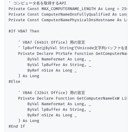
' コンピュータ名を取得するAPI

Private Const MAX_COMPUTERNAME_LENGTH As Long = 
Private Const ComputerNameDnsFullyQualified As Lo
Private Const ComputerNamePhysicalDnsHostname As L
#If VBA7 Then

    ' VBA7 (64bit Office) 用の宣言

    ' lpBufferはByVal StringでUnicode文字列バッファを渡す
    Private Declare PtrSafe Function GetComputerNameE
        ByVal NameFormat As Long, _

        ByVal lpBuffer As String, _

        ByRef nSize As Long _

    ) As Long

#Else

    ' VBA6 (32bit Office) 用の宣言

    Private Declare Function GetComputerNameExW Lib "
        ByVal NameFormat As Long, _

        ByVal lpBuffer As String, _

        ByRef nSize As Long _

    ) As Long

#End If
