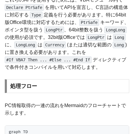
を用いてAPIを宣言し、C言語の構造体
Declare PtrSafe
に対応する
定義を行う必要があります。特に64bit
Type
版Office環境に対応するためには、
キーワード、
PtrSafe
ポインタ型を扱う
、64bit整数を扱う
LongPtr
LongLong
の使用が必須です。32bit版Officeでは
は
LongPtr
Long
に、
は
(または適切な範囲の
)
LongLong
Currency
Long
に置き換える必要があります。これを
ディレクティブ
#If VBA7 Then ... #Else ... #End If
で条件付きコンパイルを用いて対応します。
処理フロー
PC情報取得の一連の流れをMermaidのフローチャートで
示します。
graph TD
