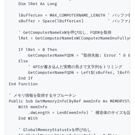
    Dim lRet As Long

    lBufferLen = MAX_COMPUTERNAME_LENGTH ' バッファ
    sBuffer = Space(lBufferLen)          ' バッ
    ' GetComputerNameExWを呼び出し、FQDNを取得

    lRet = GetComputerNameExW(ComputerNameDnsFullyQua
    If lRet = 0 Then

        GetComputerNameFQDN = "取得失敗: Error " & Err.
    Else

        ' APIが書き込んだ実際の長さで文字列をトリミング

        GetComputerNameFQDN = Left$(sBuffer, lBufferL
    End If

End Function

' メモリ情報を取得するサブルーチン

Public Sub GetMemoryInfo(ByRef memInfo As MEMORYSTATU
    With memInfo

        .dwLength = LenB(memInfo) ' 構造体のサイズを設定
    End With

    ' GlobalMemoryStatusExを呼び出し
