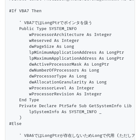
#If VBA7 Then

    ' VBA7ではLongPtrでポインタを扱う

    Public Type SYSTEM_INFO

        wProcessorArchitecture As Integer

        wReserved As Integer

        dwPageSize As Long

        lpMinimumApplicationAddress As LongPtr

        lpMaximumApplicationAddress As LongPtr

        dwActiveProcessorMask As LongPtr

        dwNumberOfProcessors As Long

        dwProcessorType As Long

        dwAllocationGranularity As Long

        wProcessorLevel As Integer

        wProcessorRevision As Integer

    End Type

    Private Declare PtrSafe Sub GetSystemInfo Lib "ke
        lpSystemInfo As SYSTEM_INFO _

    )

#Else

    ' VBA6ではLongPtrが存在しないためLongで代用 (ただしア