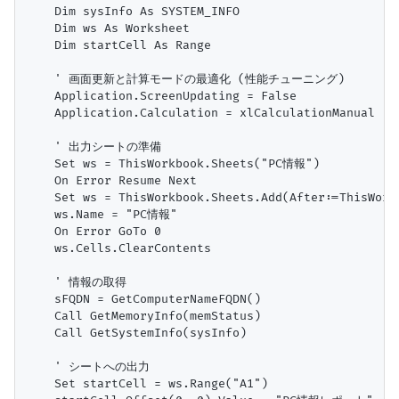
    Dim sysInfo As SYSTEM_INFO

    Dim ws As Worksheet

    Dim startCell As Range

    ' 画面更新と計算モードの最適化 (性能チューニング)

    Application.ScreenUpdating = False

    Application.Calculation = xlCalculationManual

    ' 出力シートの準備

    Set ws = ThisWorkbook.Sheets("PC情報")

    On Error Resume Next

    Set ws = ThisWorkbook.Sheets.Add(After:=ThisWork
    ws.Name = "PC情報"

    On Error GoTo 0

    ws.Cells.ClearContents

    ' 情報の取得

    sFQDN = GetComputerNameFQDN()

    Call GetMemoryInfo(memStatus)

    Call GetSystemInfo(sysInfo)

    ' シートへの出力

    Set startCell = ws.Range("A1")
