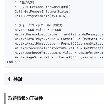
    ' 情報の取得

    sFQDN = GetComputerNameFQDN()

    Call GetMemoryInfo(memStatus)

    Call GetSystemInfo(sysInfo)

    ' フォームコントロールへの出力

    Me.txtFQDN.Value = sFQDN

    Me.txtMemoryLoad.Value = memStatus.dwMemoryLoad &
    Me.txtTotalPhys.Value = Format(CDbl(memStatus.ul
    Me.txtAvailPhys.Value = Format(CDbl(memStatus.ul
    Me.txtProcessorArchitecture.Value = GetProcessor
    Me.txtNumberOfProcessors.Value = sysInfo.dwNumber
    Me.txtPageSize.Value = Format(CDbl(sysInfo.dwPage
4. 検証
取得情報の正確性