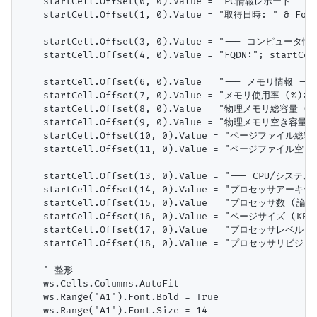
    startCell.Offset(0, 0).Value = "PC情報レポート"

    startCell.Offset(1, 0).Value = "取得日時: " & Forma
    startCell.Offset(3, 0).Value = "--- コンピュータ情報
    startCell.Offset(4, 0).Value = "FQDN:"; startCell
    startCell.Offset(6, 0).Value = "--- メモリ情報 ---"
    startCell.Offset(7, 0).Value = "メモリ使用率 (%):"; s
    startCell.Offset(8, 0).Value = "物理メモリ総容量 (GB):"
    startCell.Offset(9, 0).Value = "物理メモリ空き容量 (GB)
    startCell.Offset(10, 0).Value = "ページファイル総容量 (G
    startCell.Offset(11, 0).Value = "ページファイル空き容量 (
    startCell.Offset(13, 0).Value = "--- CPU/システム
    startCell.Offset(14, 0).Value = "プロセッサアーキテクチャ:
    startCell.Offset(15, 0).Value = "プロセッサ数 (論理コア)
    startCell.Offset(16, 0).Value = "ページサイズ (KB):";
    startCell.Offset(17, 0).Value = "プロセッサレベル:"; s
    startCell.Offset(18, 0).Value = "プロセッサリビジョン:";
    ' 整形

    ws.Cells.Columns.AutoFit

    ws.Range("A1").Font.Bold = True

    ws.Range("A1").Font.Size = 14
