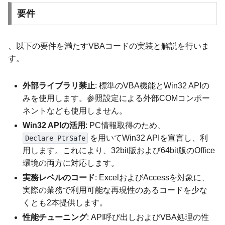
要件
、以下の要件を満たすVBAコードの実装と解説を行いま
す。
外部ライブラリ禁止
: 標準のVBA機能とWin32 APIの
みを使用します。参照設定による外部COMコンポー
ネントなども使用しません。
Win32 APIの活用
: PC情報取得のため、
を用いてWin32 APIを宣言し、利
Declare PtrSafe
用します。これにより、32bit版および64bit版のOffice
環境の両方に対応します。
実務レベルのコード
: ExcelおよびAccessを対象に、
実際の業務で利用可能な再現性のあるコードを少な
くとも2本提供します。
性能チューニング
: API呼び出しおよびVBA処理の性