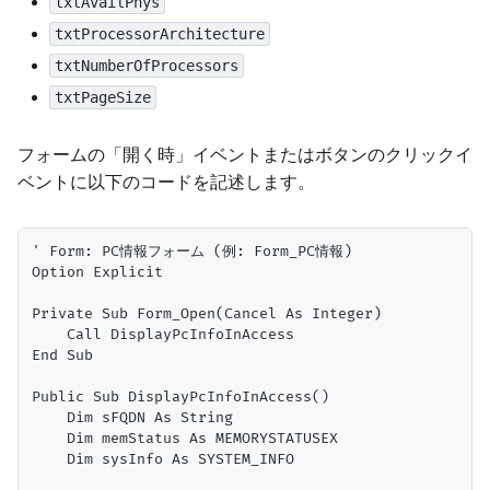
txtAvailPhys
txtProcessorArchitecture
txtNumberOfProcessors
txtPageSize
フォームの「開く時」イベントまたはボタンのクリックイ
ベントに以下のコードを記述します。
' Form: PC情報フォーム (例: Form_PC情報)

Option Explicit

Private Sub Form_Open(Cancel As Integer)

    Call DisplayPcInfoInAccess

End Sub

Public Sub DisplayPcInfoInAccess()

    Dim sFQDN As String

    Dim memStatus As MEMORYSTATUSEX

    Dim sysInfo As SYSTEM_INFO
