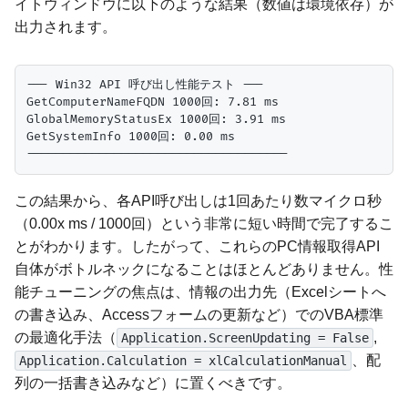
イトウィンドウに以下のような結果（数値は環境依存）が
出力されます。
--- Win32 API 呼び出し性能テスト ---

GetComputerNameFQDN 1000回: 7.81 ms

GlobalMemoryStatusEx 1000回: 3.91 ms

GetSystemInfo 1000回: 0.00 ms

この結果から、各API呼び出しは1回あたり数マイクロ秒
（0.00x ms / 1000回）という非常に短い時間で完了するこ
とがわかります。したがって、これらのPC情報取得API
自体がボトルネックになることはほとんどありません。性
能チューニングの焦点は、情報の出力先（Excelシートへ
の書き込み、Accessフォームの更新など）でのVBA標準
の最適化手法（
,
Application.ScreenUpdating = False
、配
Application.Calculation = xlCalculationManual
列の一括書き込みなど）に置くべきです。