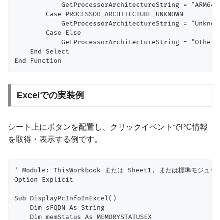
            GetProcessorArchitectureString = "ARM64"

        Case PROCESSOR_ARCHITECTURE_UNKNOWN

            GetProcessorArchitectureString = "Unknown
        Case Else

            GetProcessorArchitectureString = "Other (
    End Select

Excelでの実装例
シート上にボタンを配置し、クリックイベントでPC情報
を取得・表示する例です。
' Module: ThisWorkbook または Sheet1, または標準モジュ
Option Explicit

Sub DisplayPcInfoInExcel()

    Dim sFQDN As String

    Dim memStatus As MEMORYSTATUSEX
