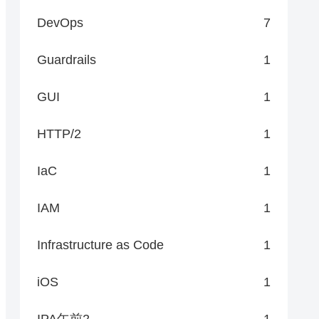
DevOps
7
Guardrails
1
GUI
1
HTTP/2
1
IaC
1
IAM
1
Infrastructure as Code
1
iOS
1
IPA午前2
1