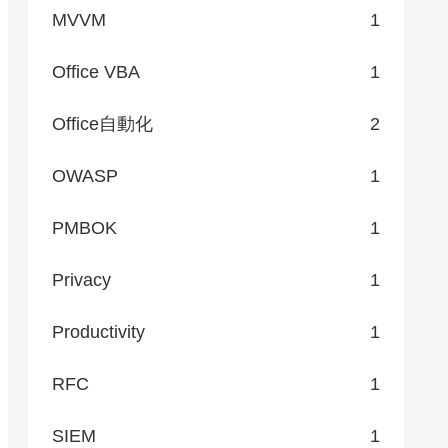
MVVM
1
Office VBA
1
Office自動化
2
OWASP
1
PMBOK
1
Privacy
1
Productivity
1
RFC
1
SIEM
1