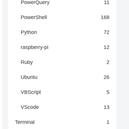
PowerQuery
11
PowerShell
168
Python
72
raspberry-pi
12
Ruby
2
Ubuntu
26
VBScript
5
VScode
13
Terminal
1