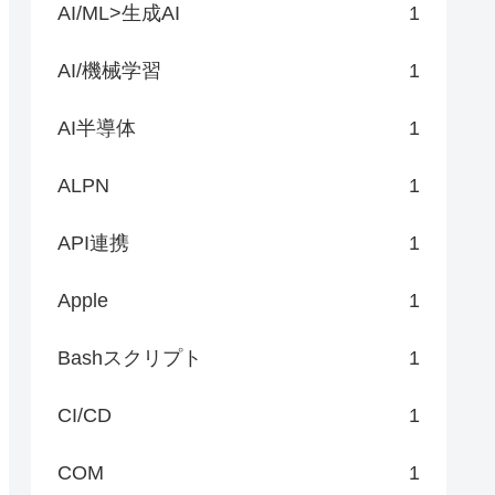
AI/ML>生成AI
1
AI/機械学習
1
AI半導体
1
ALPN
1
API連携
1
Apple
1
Bashスクリプト
1
CI/CD
1
COM
1