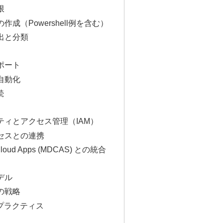
限
ーの作成（Powershell例を含む）
検出と分類
レポート
と自動化
続
ィティとアクセス管理（IAM）
クセスとの連携
or Cloud Apps (MDCAS) との統合
モデル
化の戦略
トプラクティス