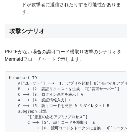
ドが攻撃者に送信されたりする可能性がありま
す。
攻撃シナリオ
PKCEがない場合の認可コード横取り攻撃のシナリオを
Mermaidフローチャートで示します。
flowchart TD

    A["ユーザー"] --> |1. アプリを起動| B("モバイルアプリ")
    B --> |2. 認証リクエストを生成| C["認可サーバー"]

    C --> |3. ログイン画面を表示| A

    A --> |4. 認証情報入力| C

    C --> |5. 認可コードを発行 & リダイレクト| B

    subgraph 攻撃

        E["悪意のあるアプリ/プロセス"]

        C --> |5'. 認可コードを横取り| E

        E --> |6. 認可コードをトークンに交換| D["トークン