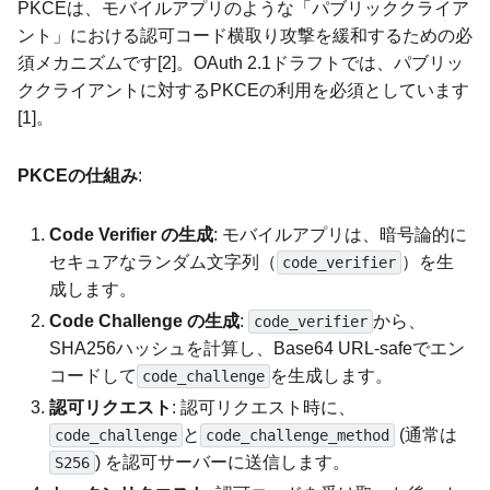
PKCEは、モバイルアプリのような「パブリッククライア
ント」における認可コード横取り攻撃を緩和するための必
須メカニズムです[2]。OAuth 2.1ドラフトでは、パブリッ
ククライアントに対するPKCEの利用を必須としています
[1]。
PKCEの仕組み
:
Code Verifier の生成
: モバイルアプリは、暗号論的に
セキュアなランダム文字列（
）を生
code_verifier
成します。
Code Challenge の生成
:
から、
code_verifier
SHA256ハッシュを計算し、Base64 URL-safeでエン
コードして
を生成します。
code_challenge
認可リクエスト
: 認可リクエスト時に、
と
(通常は
code_challenge
code_challenge_method
) を認可サーバーに送信します。
S256