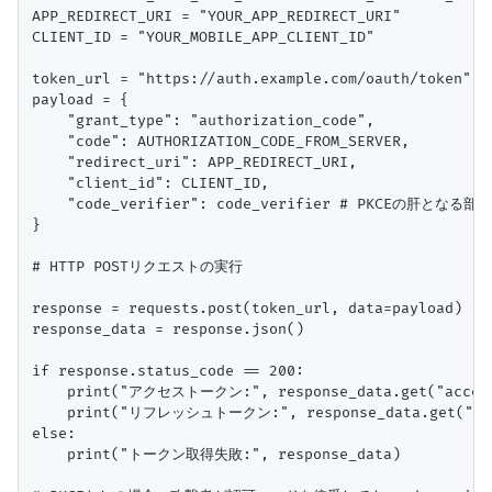
APP_REDIRECT_URI = "YOUR_APP_REDIRECT_URI"

CLIENT_ID = "YOUR_MOBILE_APP_CLIENT_ID"

token_url = "https://auth.example.com/oauth/token"

payload = {

    "grant_type": "authorization_code",

    "code": AUTHORIZATION_CODE_FROM_SERVER,

    "redirect_uri": APP_REDIRECT_URI,

    "client_id": CLIENT_ID,

    "code_verifier": code_verifier # PKCEの肝となる部分

}

# HTTP POSTリクエストの実行

response = requests.post(token_url, data=payload)

response_data = response.json()

if response.status_code == 200:

    print("アクセストークン:", response_data.get("access
    print("リフレッシュトークン:", response_data.get("refr
else:

    print("トークン取得失敗:", response_data)
