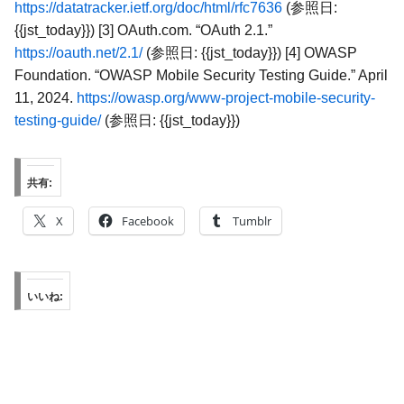
https://datatracker.ietf.org/doc/html/rfc7636
(参照日:
{{jst_today}}) [3] OAuth.com. “OAuth 2.1.”
https://oauth.net/2.1/
(参照日: {{jst_today}}) [4] OWASP
Foundation. “OWASP Mobile Security Testing Guide.” April
11, 2024.
https://owasp.org/www-project-mobile-security-
testing-guide/
(参照日: {{jst_today}})
共有:
X
Facebook
Tumblr
いいね: