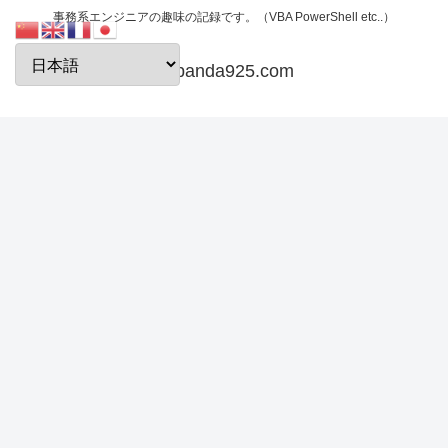
事務系エンジニアの趣味の記録です。（VBA PowerShell etc..）
papanda925.com