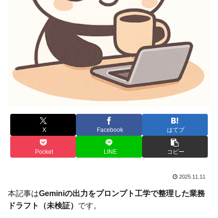
X
Facebook
はてブ
Pocket
LINE
コピー
2025.11.11
本記事は
Geminiの出力をプロンプト工学で整理した業務
ドラフト（未検証）
です。