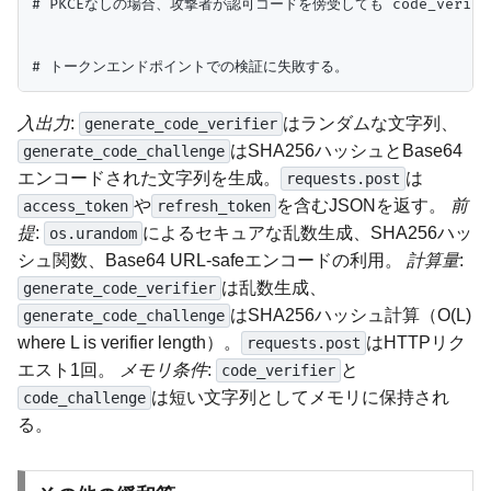
# PKCEなしの場合、攻撃者が認可コードを傍受しても code_verifi
入出力
:
はランダムな文字列、
generate_code_verifier
はSHA256ハッシュとBase64
generate_code_challenge
エンコードされた文字列を生成。
は
requests.post
や
を含むJSONを返す。
前
access_token
refresh_token
提
:
によるセキュアな乱数生成、SHA256ハッ
os.urandom
シュ関数、Base64 URL-safeエンコードの利用。
計算量
:
は乱数生成、
generate_code_verifier
はSHA256ハッシュ計算（O(L)
generate_code_challenge
where L is verifier length）。
はHTTPリク
requests.post
エスト1回。
メモリ条件
:
と
code_verifier
は短い文字列としてメモリに保持され
code_challenge
る。