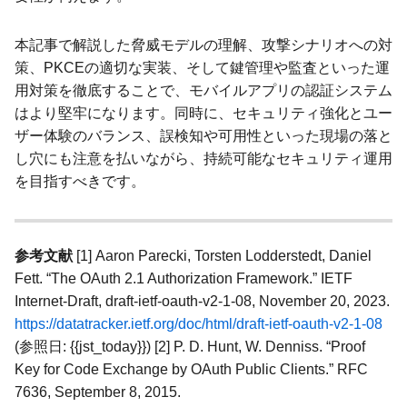
本記事で解説した脅威モデルの理解、攻撃シナリオへの対
策、PKCEの適切な実装、そして鍵管理や監査といった運
用対策を徹底することで、モバイルアプリの認証システム
はより堅牢になります。同時に、セキュリティ強化とユー
ザー体験のバランス、誤検知や可用性といった現場の落と
し穴にも注意を払いながら、持続可能なセキュリティ運用
を目指すべきです。
参考文献
[1] Aaron Parecki, Torsten Lodderstedt, Daniel
Fett. “The OAuth 2.1 Authorization Framework.” IETF
Internet-Draft, draft-ietf-oauth-v2-1-08, November 20, 2023.
https://datatracker.ietf.org/doc/html/draft-ietf-oauth-v2-1-08
(参照日: {{jst_today}}) [2] P. D. Hunt, W. Denniss. “Proof
Key for Code Exchange by OAuth Public Clients.” RFC
7636, September 8, 2015.