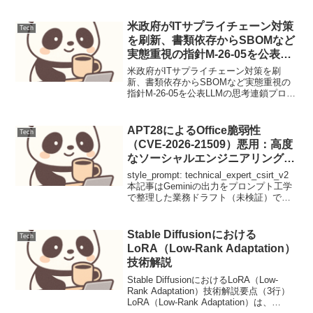
米政府がITサプライチェーン対策
Tech
を刷新、書類依存からSBOMなど
実態重視の指針M-26-05を公表
（運用連絡）
米政府がITサプライチェーン対策を刷
新、書類依存からSBOMなど実態重視の
指針M-26-05を公表LLMの思考連鎖プロン
プティング設計と評価1. ユースケース定
義本稿では、顧客サポートにおけるFAQ
からの問い合わせ対応を自動化するLLM
APT28によるOffice脆弱性
Tech
プロ...
（CVE-2026-21509）悪用：高度
なソーシャルエンジニアリングと
技術的対策
style_prompt: technical_expert_csirt_v2
本記事はGeminiの出力をプロンプト工学
で整理した業務ドラフト（未検証）で
す。APT28によるOffice脆弱性（CVE-
2026-21509）悪用：高度なソー...
Stable Diffusionにおける
Tech
LoRA（Low-Rank Adaptation）
技術解説
Stable DiffusionにおけるLoRA（Low-
Rank Adaptation）技術解説要点（3行）
LoRA（Low-Rank Adaptation）は、