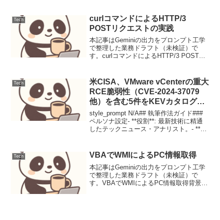
Stable Diffusionなどの大規模モデルのフ
ァインチューニングを低...
curlコマンドによるHTTP/3
Tech
POSTリクエストの実践
本記事はGeminiの出力をプロンプト工学
で整理した業務ドラフト（未検証）で
す。curlコマンドによるHTTP/3 POSTリ
クエストの実践1. 要件と前提、DevOps
エンジニアがcurlコマンドを用いて
HTTP/3でのPOSTリクエスト...
米CISA、VMware vCenterの重大
Tech
RCE脆弱性（CVE-2024-37079
他）を含む5件をKEVカタログに
追加：緊急パッチ適用必須
style_prompt N/A## 執筆作法ガイド###
ペルソナ設定- **役割**: 最新技術に精通
したテックニュース・アナリスト。- **文
体**: 客観的、専門的、緊急性を伝えるト
ーン。読者がすぐにアクションを起こせ
るよう、具体性...
VBAでWMIによるPC情報取得
Tech
本記事はGeminiの出力をプロンプト工学
で整理した業務ドラフト（未検証）で
す。VBAでWMIによるPC情報取得背景/
要件現代のビジネス環境において、PCは
業務遂行に不可欠なツールであり、その
適切な管理は企業運営の根幹を成しま
す。しかし、多...