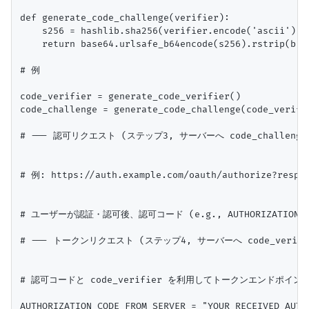
def generate_code_challenge(verifier):

    s256 = hashlib.sha256(verifier.encode('ascii')).d
    return base64.urlsafe_b64encode(s256).rstrip(b'='
# 例

code_verifier = generate_code_verifier()

code_challenge = generate_code_challenge(code_verifie
# --- 認可リクエスト (ステップ3, サーバーへ code_challenge 
# 例: https://auth.example.com/oauth/authorize?respon
# ユーザーが認証・認可後、認可コード (e.g., AUTHORIZATION_C
# --- トークンリクエスト (ステップ4, サーバーへ code_verifie
# 認可コードと code_verifier を利用してトークンエンドポイン
AUTHORIZATION_CODE_FROM_SERVER = "YOUR_RECEIVED_