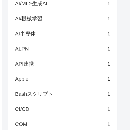
AI/ML>生成AI
1
AI/機械学習
1
AI半導体
1
ALPN
1
API連携
1
Apple
1
Bashスクリプト
1
CI/CD
1
COM
1