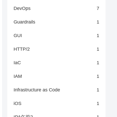
DevOps
7
Guardrails
1
GUI
1
HTTP/2
1
IaC
1
IAM
1
Infrastructure as Code
1
iOS
1
IPA午前2
1