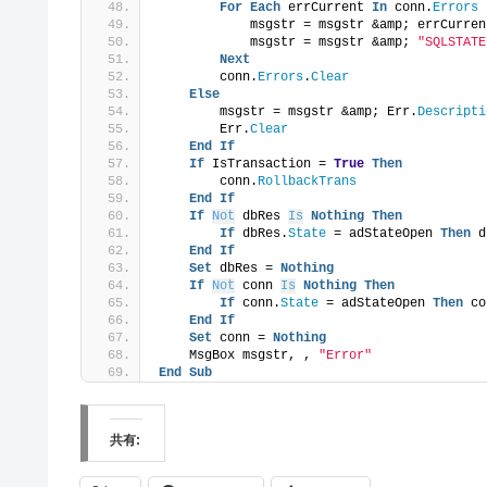
For
Each
 errCurrent 
In
 conn.
Errors
            msgstr = msgstr &amp; errCurren
            msgstr = msgstr &amp; 
"SQLSTATE
Next
        conn.
Errors
.
Clear
Else
        msgstr = msgstr &amp; Err.
Descripti
        Err.
Clear
End
If
If
 IsTransaction = 
True
Then
        conn.
RollbackTrans
End
If
If
Not
 dbRes 
Is
Nothing
Then
If
 dbRes.
State
 = adStateOpen 
Then
 d
End
If
Set
 dbRes = 
Nothing
If
Not
 conn 
Is
Nothing
Then
If
 conn.
State
 = adStateOpen 
Then
 co
End
If
Set
 conn = 
Nothing
    MsgBox msgstr, , 
"Error"
End
Sub
共有: