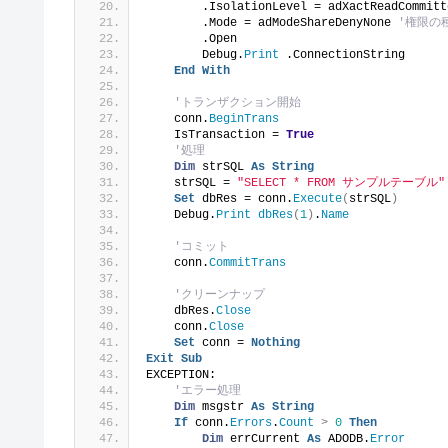
        .IsolationLevel = adXactReadCommitt
        .Mode = adModeShareDenyNone 
'権限の
        .Open
        Debug.
Print
 .ConnectionString
End
With
'トランザクション開始
    conn.
BeginTrans
    IsTransaction = 
True
'処理
Dim
 strSQL 
As
String
    strSQL = 
"SELECT * FROM サンプルテーブル"
Set
 dbRes = conn.
Execute
(
strSQL
)
    Debug.
Print
dbRes
(
1
)
.
Name
'コミット
    conn.
CommitTrans
'クリーンナップ
    dbRes.
Close
    conn.
Close
Set
 conn = 
Nothing
Exit
Sub
EXCEPTION:
'エラー処理
Dim
 msgstr 
As
String
If
 conn.
Errors
.
Count
>
0
Then
Dim
 errCurrent 
As
 ADODB.
Error