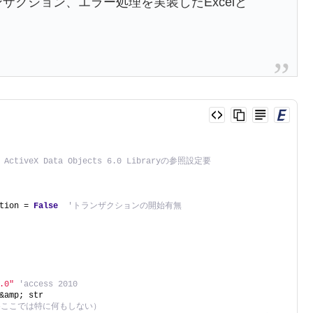
ンザクション、エラー処理を実装したExcelと
t ActiveX Data Objects 6.0 Libraryの参照設定要
tion = 
False
'トランザクションの開始有無
.0"
'access 2010
&amp; str
めここでは特に何もしない）