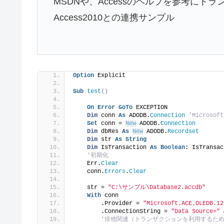
MSDNや、Accessのヘルプを参考にトラ
Access2010との連携サンプル
Option
 Explicit
Sub
test
()
On
Error
GoTo
 EXCEPTION
Dim
 conn 
As
 ADODB.
Connection
'Microsof
Set
 conn = 
New
 ADODB.
Connection
Dim
 dbRes 
As
New
 ADODB.
Recordset
Dim
 str 
As
String
Dim
 IsTransaction 
As
Boolean
: IsTransac
'初期化
    Err.
Clear
    conn.
Errors
.
Clear
    str = 
"C:\サンプル\Database2.accdb"
With
 conn
        .Provider = 
"Microsoft.ACE.OLEDB.12
        .ConnectionString = 
"Data Source="
 
'排他関連（トランザクションを利用するた