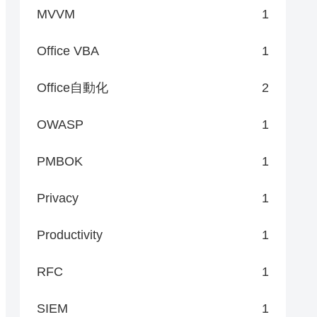
MVVM
1
Office VBA
1
Office自動化
2
OWASP
1
PMBOK
1
Privacy
1
Productivity
1
RFC
1
SIEM
1