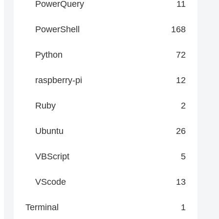
PowerQuery
11
PowerShell
168
Python
72
raspberry-pi
12
Ruby
2
Ubuntu
26
VBScript
5
VScode
13
Terminal
1