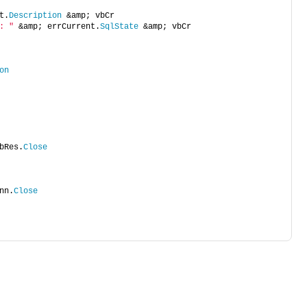
t.
Description
 &amp; vbCr
: "
 &amp; errCurrent.
SqlState
 &amp; vbCr
on
bRes.
Close
nn.
Close