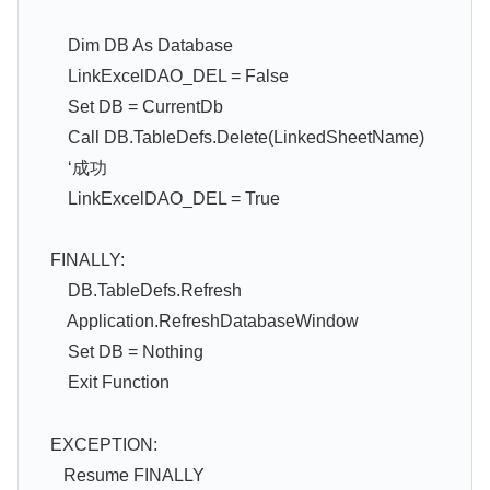
Dim DB As Database
LinkExcelDAO_DEL = False
Set DB = CurrentDb
Call DB.TableDefs.Delete(LinkedSheetName)
‘成功
LinkExcelDAO_DEL = True
FINALLY:
DB.TableDefs.Refresh
Application.RefreshDatabaseWindow
Set DB = Nothing
Exit Function
EXCEPTION:
Resume FINALLY