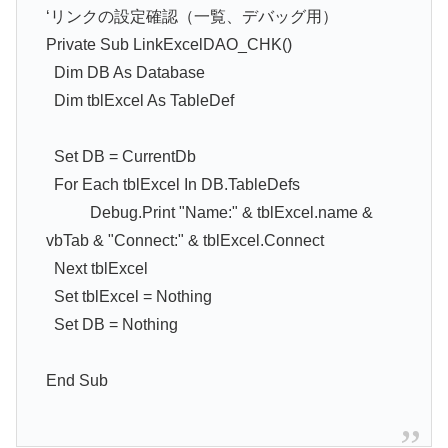
‘リンクの設定確認（一覧、デバッグ用）
Private Sub LinkExcelDAO_CHK()
Dim DB As Database
Dim tblExcel As TableDef
Set DB = CurrentDb
For Each tblExcel In DB.TableDefs
Debug.Print "Name:" & tblExcel.name &
vbTab & "Connect:" & tblExcel.Connect
Next tblExcel
Set tblExcel = Nothing
Set DB = Nothing
End Sub