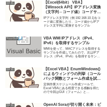
【Excel(64bit） VBA】
EXCEL
【Winsock API】IPアドレス変換
（文字列⇔コード値）コードサン
プル【inet_addr】
IPアドレス文字列（例:192.168.10.1)をコ
【InetNtopW】利用
ード値に変換したり、コード値からIPア
ドレス文字列に変換するサンプル
VBA WMI IPアドレス（IPv4、
PowerShell
IPv6）を取得するサンプル
WMIを使って、MACアドレスを取得する
サンプルを作成してみたので、次はIPア
ドレス（IPv4、IPv6）を取得するサンプ
ルの作成IPAddressオブジェクト
(objItem.IPAddress）には、IPv4、IPv6が
混在した複数のア...
【Excel VBA】EnumWindows()
EXCEL
によるウィンドウの列挙（コール
バック関数とフォーム作成を試
す）
定例作業スケジュール作成ツールで、
Excel VBAにある程度できる感触を得た
ので今回はGUI（フォーム）と
WindowsAPIのコールバック関数を試す。
参考にしたサイトはこちらちょっと古い
内容でソースがそのままでは使えなかっ
OpenAI Soraが切り開く未来：ビ
EXCEL