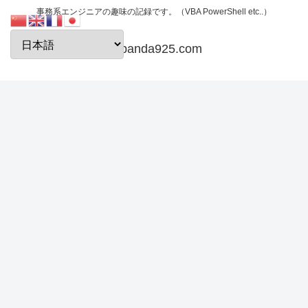
事務系エンジニアの趣味の記録です。（VBA PowerShell etc..）
papanda925.com