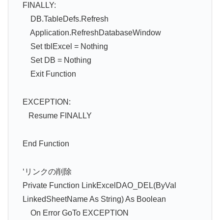
FINALLY:
DB.TableDefs.Refresh
Application.RefreshDatabaseWindow
Set tblExcel = Nothing
Set DB = Nothing
Exit Function
EXCEPTION:
Resume FINALLY
End Function
‘リンクの削除
Private Function LinkExcelDAO_DEL(ByVal
LinkedSheetName As String) As Boolean
On Error GoTo EXCEPTION