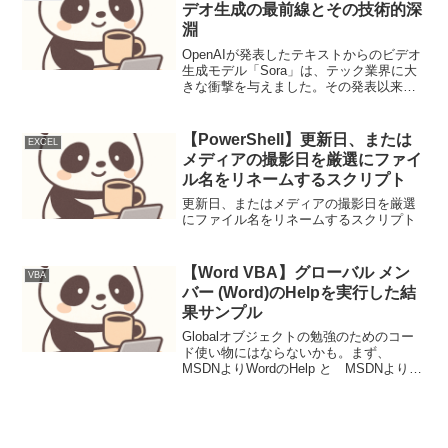
たけど、要点が...
デオ生成の最前線とその技術的深
淵
OpenAIが発表したテキストからのビデオ
生成モデル「Sora」は、テック業界に大
きな衝撃を与えました。その発表以来、
公開されたデモビデオの数々は、単なる
技術デモの域を超え、まるで未来を垣間
見せるかのようです。今回は、この驚異
【PowerShell】更新日、または
EXCEL
的なSoraの...
メディアの撮影日を厳選にファイ
ル名をリネームするスクリプト
更新日、またはメディアの撮影日を厳選
にファイル名をリネームするスクリプト
【Word VBA】グローバル メン
VBA
バー (Word)のHelpを実行した結
果サンプル
Globalオブジェクトの勉強のためのコー
ド使い物にはならないかも。まず、
MSDNよりWordのHelp と MSDNより
wdHelp列挙型 を調べる。Helpメソッド
に、wdHeｌｐ列挙型を指定すると、何か
がおきそうだ！ちなみに、以下がw...