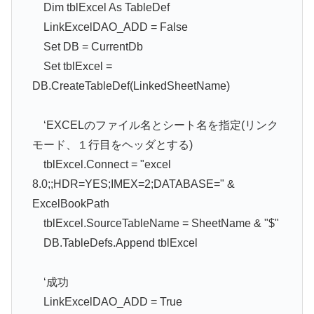
Dim tblExcel As TableDef
LinkExcelDAO_ADD = False
Set DB = CurrentDb
Set tblExcel =
DB.CreateTableDef(LinkedSheetName)
‘EXCELのファイル名とシート名を指定(リンク
モード、１行目をヘッダとする)
tblExcel.Connect = "excel
8.0;;HDR=YES;IMEX=2;DATABASE=" &
ExcelBookPath
tblExcel.SourceTableName = SheetName & "$"
DB.TableDefs.Append tblExcel
‘成功
LinkExcelDAO_ADD = True