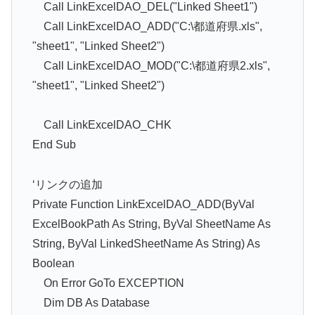
Call LinkExcelDAO_DEL("Linked Sheet1")
Call LinkExcelDAO_ADD("C:\都道府県.xls",
"sheet1", "Linked Sheet2")
Call LinkExcelDAO_MOD("C:\都道府県2.xls",
"sheet1", "Linked Sheet2")
Call LinkExcelDAO_CHK
End Sub
‘リンクの追加
Private Function LinkExcelDAO_ADD(ByVal
ExcelBookPath As String, ByVal SheetName As
String, ByVal LinkedSheetName As String) As
Boolean
On Error GoTo EXCEPTION
Dim DB As Database