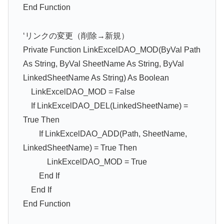
End Function
‘リンクの変更（削除→新規）
Private Function LinkExcelDAO_MOD(ByVal Path
As String, ByVal SheetName As String, ByVal
LinkedSheetName As String) As Boolean
LinkExcelDAO_MOD = False
If LinkExcelDAO_DEL(LinkedSheetName) =
True Then
If LinkExcelDAO_ADD(Path, SheetName,
LinkedSheetName) = True Then
LinkExcelDAO_MOD = True
End If
End If
End Function