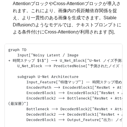
AttentionブロックやCross-Attentionブロックが導入さ
れます。これにより、画像内の長距離依存関係を捉
え、より一貫性のある画像を生成できます。Stable
Diffusionのようなモデルでは、テキストプロンプトに
よる条件付けにCross-Attentionが利用されます [5]。
graph TD

    Input["Noisy Latent / Image
+ 時間ステップ $t$"] --> U_Net_Block["U-Net ノイズ予測ネ
    U_Net_Block --> PredictedNoise["予測されたノイズ $\ep
    subgraph U-Net Architecture

        Input_Feature["特徴マップ"] -- 時間ステップ埋め込
        EncoderPath --> EncoderBlock1["ResNet + Atten
        EncoderBlock1 --> EncoderBlock2["ResNet + Att
        EncoderBlock2 --> Bottleneck["ResNet + Atten
(最深層)"]

        Bottleneck --> DecoderBlock2["ResNet + Attent
        DecoderBlock2 --> DecoderBlock1["ResNet + Att
        DecoderBlock1 --> Output_Feature["出力: ノイズ