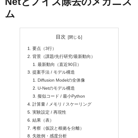
Netとノイズ除去のメカニズ
ム
目次
要点（3行）
背景（課題/先行研究/最新動向）
最新動向（直近90日）
提案手法 / モデル構造
Diffusion Modelの全体像
U-Netのモデル構造
擬似コード / 最小Python
計算量 / メモリ / スケーリング
実験設定 / 再現性
結果（表）
考察（仮説と根拠を分離）
失敗例・感度分析