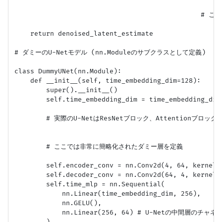
                                           
    return denoised_latent_estimate

# ダミーのU-Netモデル (nn.Moduleのサブクラスとして定義)

class DummyUNet(nn.Module):

    def __init__(self, time_embedding_dim=128):

        super().__init__()

        self.time_embedding_dim = time_embedding_dim

        # 実際のU-NetはResNetブロック、Attentionブ
        # ここでは非常に簡略化されたダミー層を定義

        self.encoder_conv = nn.Conv2d(4, 64, kern
        self.decoder_conv = nn.Conv2d(64, 4, kern
        self.time_mlp = nn.Sequential(

            nn.Linear(time_embedding_dim, 256),

            nn.GELU(),

            nn.Linear(256, 64) # U-Netの中間層のチャ