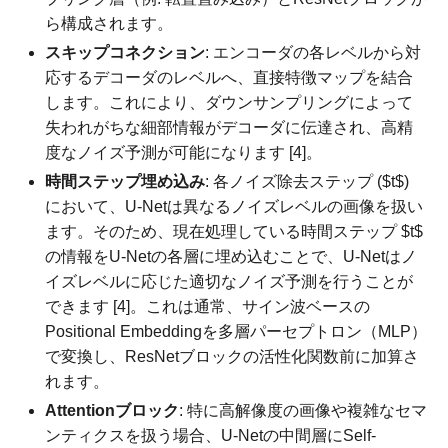
ら構成されます。
スキップコネクション
: エンコーダの各レベルから対
応するデコーダのレベルへ、直接特徴マップを結合
します。これにより、ダウンサンプリングによって
失われがちな細部情報がデコーダに伝達され、高精
度なノイズ予測が可能になります [4]。
時間ステップ埋め込み
: 各ノイズ除去ステップ ($t$)
において、U-Netは異なるノイズレベルの画像を扱い
ます。そのため、現在処理している時間ステップ $t$
の情報をU-Netの各層に埋め込むことで、U-Netはノ
イズレベルに応じた適切なノイズ予測を行うことが
できます [4]。これは通常、サイン波ベースの
Positional Embeddingを多層パーセプトロン（MLP）
で変換し、ResNetブロックの活性化関数前に加算さ
れます。
Attentionブロック
: 特に高解像度の画像や複雑なセマ
ンティクスを扱う場合、U-Netの中間層にSelf-