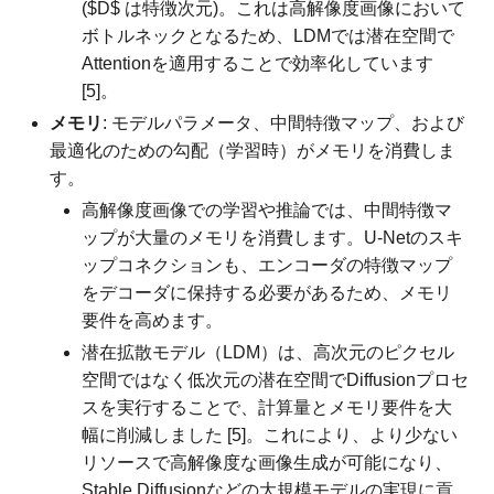
($D$ は特徴次元)。これは高解像度画像において
ボトルネックとなるため、LDMでは潜在空間で
Attentionを適用することで効率化しています
[5]。
メモリ
: モデルパラメータ、中間特徴マップ、および
最適化のための勾配（学習時）がメモリを消費しま
す。
高解像度画像での学習や推論では、中間特徴マ
ップが大量のメモリを消費します。U-Netのスキ
ップコネクションも、エンコーダの特徴マップ
をデコーダに保持する必要があるため、メモリ
要件を高めます。
潜在拡散モデル（LDM）は、高次元のピクセル
空間ではなく低次元の潜在空間でDiffusionプロセ
スを実行することで、計算量とメモリ要件を大
幅に削減しました [5]。これにより、より少ない
リソースで高解像度な画像生成が可能になり、
Stable Diffusionなどの大規模モデルの実現に貢