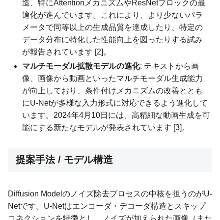
造、特にAttentionメカニズムやResNetブロックの最
適化が進んでいます。これにより、より少ないパラ
メータで同等以上の生成品質を達成したり、特定の
データ分布に特化した性能向上を図ったりする試み
が報告されています [2]。
マルチモーダル拡散モデルの進化
: テキストから画
像、画像から動画といったマルチモーダル生成能力
が向上しており、条件付けメカニズムの改善ととも
にU-Netが多様な入力形式に対応できるよう進化して
います。2024年4月10日には、高精細な動画生成を可
能にする新たなモデルが発表されています [3]。
提案手法 / モデル構造
Diffusion Modelのノイズ除去プロセスの中核を担うのがU-
Netです。U-Netはエンコーダ・デコーダ構造とスキップ
コネクションを特徴とし、ノイズが加えられた画像（また