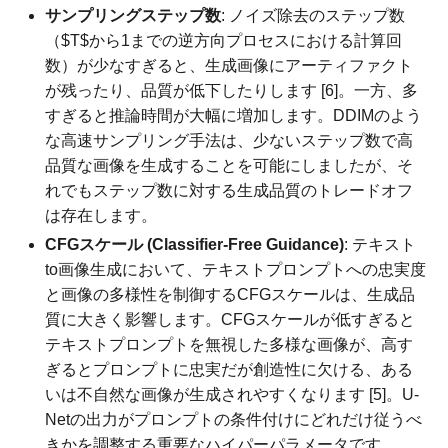
サンプリングステップ数
: ノイズ除去のステップ数
（$T$から1までの逆方向プロセスにおける計算回
数）が少なすぎると、生成画像にアーティファクト
が残ったり、品質が低下したりします [6]。一方、多
すぎると推論時間が大幅に増加します。DDIMのよう
な高速サンプリング手法は、少ないステップ数で高
品質な画像を生成することを可能にしましたが、そ
れでもステップ数に対する生成品質のトレードオフ
は存在します。
CFGスケール (Classifier-Free Guidance)
: テキスト
to画像生成において、テキストプロンプトへの忠実度
と画像の多様性を制御するCFGスケールは、生成品
質に大きく影響します。CFGスケールが低すぎると
テキストプロンプトを無視した多様な画像が、高す
ぎるとプロンプトに忠実だが創造性に欠ける、ある
いは不自然な画像が生成されやすくなります [5]。U-
Netの出力がプロンプトの条件付けにどれだけ従うべ
きかを調整する重要なハイパーパラメータです。