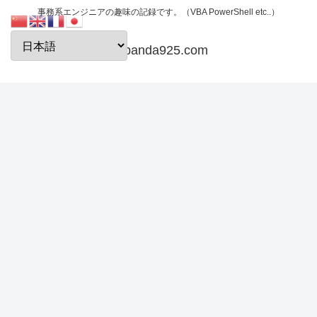
事務系エンジニアの趣味の記録です。（VBA PowerShell etc..）
papanda925.com