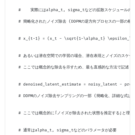
    #    実際にはalpha_t, sigma_tなどの拡散スケジュール
    # 簡略化されたノイズ除去 (DDPMの逆方向プロセスの一部の概念)
    # x_{t-1} = (x_t - \sqrt{1-\alpha_t} \epsilon_\th
    # あるいは潜在空間での学習の場合、潜在表現とノイズのスケール
    # ここでは概念的な除去を示すため、最も直感的な方法で記述

    # denoised_latent_estimate = noisy_latent - pr
    # DDPMのノイズ除去サンプリングの一部 (簡略化、詳細な式は論
    # ここでは概念的に「ノイズが除去された状態を推定する」と理解

    # 通常はalpha_t, sigma_tなどのパラメータが必要
