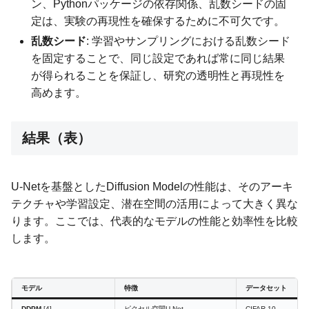
ン、Pythonパッケージの依存関係、乱数シードの固
定は、実験の再現性を確保するために不可欠です。
乱数シード
: 学習やサンプリングにおける乱数シード
を固定することで、同じ設定であれば常に同じ結果
が得られることを保証し、研究の透明性と再現性を
高めます。
結果（表）
U-Netを基盤としたDiffusion Modelの性能は、そのアーキ
テクチャや学習設定、潜在空間の活用によって大きく異な
ります。ここでは、代表的なモデルの性能と効率性を比較
します。
モデル
特徴
データセット
DDPM
[4]
ピクセル空間U-Net
CIFAR-10