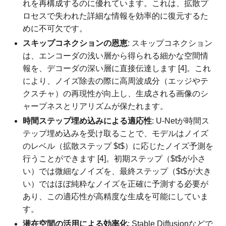
れを再構成するのに優れています。これは、拡散プ
ロセスで失われた詳細な情報を効率的に復元するた
めに不可欠です。
スキップコネクションの恩恵
: スキップコネクション
は、エンコーダの浅い層から得られる細かな空間情
報を、デコーダの深い層に直接伝達します [4]。これ
により、ノイズ除去の際に高周波成分（エッジやテ
クスチャ）の再現性が向上し、生成される画像のシ
ャープネスとリアリズムが保たれます。
時間ステップ埋め込みによる適応性
: U-Netが時間ス
テップ埋め込みを受け取ることで、モデルはノイズ
のレベル（拡散ステップ $t$）に応じたノイズ予測を
行うことができます [4]。初期ステップ（$t$が小さ
い）では微細なノイズを、最終ステップ（$t$が大き
い）ではほぼ純粋なノイズを正確に予測する必要が
あり、この適応性が高精度な生成を可能にしていま
す。
潜在空間の活用による効率化
: Stable Diffusionなどで