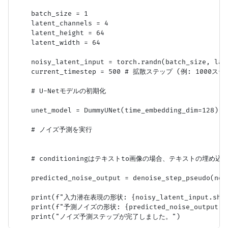
    batch_size = 1

    latent_channels = 4

    latent_height = 64

    latent_width = 64

    noisy_latent_input = torch.randn(batch_size, lat
    current_timestep = 500 # 拡散ステップ (例: 1000ステ
    # U-Netモデルの初期化

    unet_model = DummyUNet(time_embedding_dim=128)

    # ノイズ予測を実行

    # conditioningはテキストto画像の場合、テキストの埋め込み
    predicted_noise_output = denoise_step_pseudo(noi
    print(f"入力潜在表現の形状: {noisy_latent_input.shape
    print(f"予測ノイズの形状: {predicted_noise_output.sh