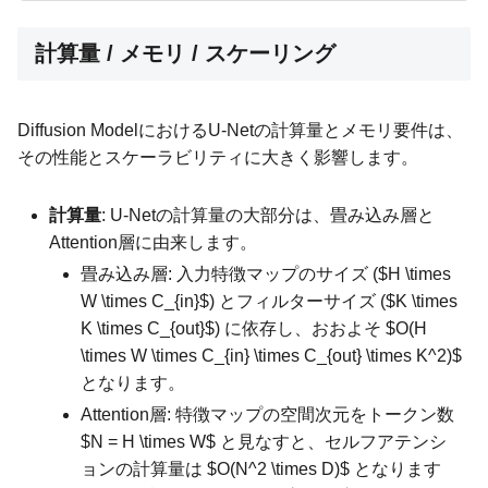
計算量 / メモリ / スケーリング
Diffusion ModelにおけるU-Netの計算量とメモリ要件は、
その性能とスケーラビリティに大きく影響します。
計算量
: U-Netの計算量の大部分は、畳み込み層と
Attention層に由来します。
畳み込み層: 入力特徴マップのサイズ ($H \times
W \times C_{in}$) とフィルターサイズ ($K \times
K \times C_{out}$) に依存し、おおよそ $O(H
\times W \times C_{in} \times C_{out} \times K^2)$
となります。
Attention層: 特徴マップの空間次元をトークン数
$N = H \times W$ と見なすと、セルフアテンシ
ョンの計算量は $O(N^2 \times D)$ となります