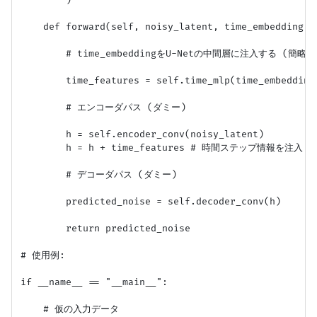
        )

    def forward(self, noisy_latent, time_embedding, c
        # time_embeddingをU-Netの中間層に注入する (簡略化)
        time_features = self.time_mlp(time_embeddi
        # エンコーダパス (ダミー)

        h = self.encoder_conv(noisy_latent)

        h = h + time_features # 時間ステップ情報を注入

        # デコーダパス (ダミー)

        predicted_noise = self.decoder_conv(h)

        return predicted_noise

# 使用例:

if __name__ == "__main__":

    # 仮の入力データ
