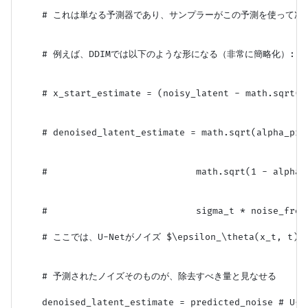
    # これは単なる予測器であり、サンプラーがこの予測を使って次
    # 例えば、DDIMでは以下のような形になる（非常に簡略化）:

    # x_start_estimate = (noisy_latent - math.sqrt(1
    # denoised_latent_estimate = math.sqrt(alpha_pro
    #                           math.sqrt(1 - alpha_
    #                           sigma_t * noise_from_
    # ここでは、U-Netがノイズ $\epsilon_\theta(x_t,
    # 予測されたノイズそのものが、除去すべき量と見なせる

    denoised_latent_estimate = predicted_noise 