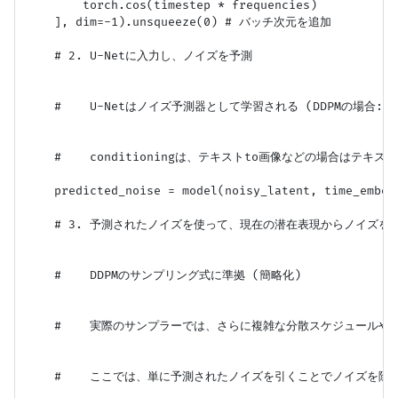
        torch.cos(timestep * frequencies)

    ], dim=-1).unsqueeze(0) # バッチ次元を追加

    # 2. U-Netに入力し、ノイズを予測

    #    U-Netはノイズ予測器として学習される (DDPMの場合: $\ep
    #    conditioningは、テキストto画像などの場合はテキス
    predicted_noise = model(noisy_latent, time_embedd
    # 3. 予測されたノイズを使って、現在の潜在表現からノイズを除
    #    DDPMのサンプリング式に準拠 (簡略化)

    #    実際のサンプラーでは、さらに複雑な分散スケジュールや
    #    ここでは、単に予測されたノイズを引くことでノイズを除