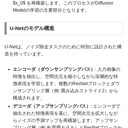
$x_0$ を再構築します。このプロセスがDiffusion
Modelの学習の主要部分となります。
U-Netのモデル構造
U-Netは、ノイズ除去タスクのために特別に設計された構
造を持っています。
エンコーダ（ダウンサンプリングパス）
: 入力画像の
特徴を抽出し、空間次元を縮小しながら深層的な特
徴表現を学習します。複数のResNetブロックとダウ
ンサンプリング層（例: 畳み込みストライド2）から
構成されます。
デコーダ（アップサンプリングパス）
: エンコーダで
抽出された特徴表現を基に、空間次元を拡大しなが
らノイズの予測マップを再構築します。アップサン
プリング層（例: 転置畳み込み）とResNetブロックか