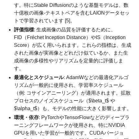
す。特にStable Diffusionのような基盤モデルは、数
十億枚の画像-テキストペアを含むLAIONデータセッ
トで学習されています [5]。
評価指標
: 生成画像の品質を評価するために、
FID（Fréchet Inception Distance）やIS（Inception
Score）が広く用いられます。これらの指標は、生成
された画像が実画像とどれだけ似ているか、また生
成画像の多様性やリアリズムを定量的に評価しま
す。
最適化とスケジュール
: AdamWなどの最適化アルゴ
リズムが一般的に使用され、学習率スケジュール
（例: コサインアニーリング）が適用されます。拡散
プロセスのノイズスケジュール（$\beta_t$ や
$\alpha_t$）も、モデルの性能に大きく影響します。
環境・依存
: PyTorchやTensorFlowなどのディープラ
ーニングフレームワークが使用され、特にNVIDIA
GPUを用いた学習が一般的です。CUDAバージョ