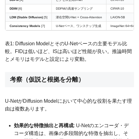
DDIM
[6]
DDPMの高速サンプリング
CIFAR-10
LDM (Stable Diffusion)
[5]
潜在空間U-Net + Cross-Attention
LAION-5B
Consistency Models
[7]
U-Netベース、ワンステップ生成
ImageNet 64×64
表1: Diffusion ModelとそのU-Netベースの主要モデル比
較。FIDは低いほど、ISは高いほど性能が良い。推論時間
とメモリはモデルと設定により変動。
考察（仮説と根拠を分離）
U-NetがDiffusion Modelにおいて中心的な役割を果たす理
由は複数あります。
効果的な特徴抽出と再構成
: U-Netのエンコーダ・デ
コーダ構造は、画像の多段階的な特徴を抽出し、そ