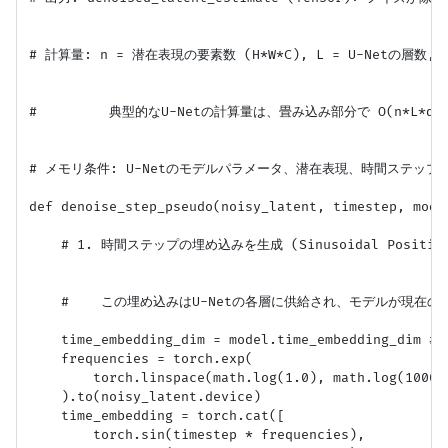
# 計算量: n = 潜在表現の要素数 (H*W*C), L = U-Netの層数, 
#         典型的なU-Netの計算量は、畳み込み部分で O(n*L*d^2)、A
# メモリ条件: U-Netのモデルパラメータ、潜在表現、時間ステップ
def denoise_step_pseudo(noisy_latent, timestep, model
    # 1. 時間ステップの埋め込みを生成 (Sinusoidal Positiona
    #    この埋め込みはU-Netの各層に供給され、モデルが現在
    time_embedding_dim = model.time_embedding_di
    frequencies = torch.exp(

        torch.linspace(math.log(1.0), math.log(10000.
    ).to(noisy_latent.device)

    time_embedding = torch.cat([

        torch.sin(timestep * frequencies),
