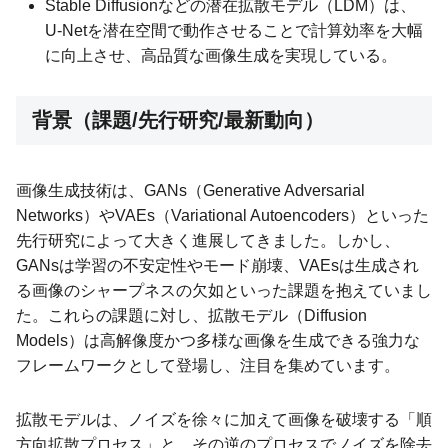
Stable Diffusionなどの潜在拡散モデル（LDM）は、
U-Netを潜在空間で動作させることで計算効率を大幅
に向上させ、高品質な画像生成を実現している。
背景（課題/先行研究/最新動向）
画像生成技術は、GANs（Generative Adversarial
Networks）やVAEs（Variational Autoencoders）といった
先行研究によって大きく進展してきました。しかし、
GANsは学習の不安定性やモード崩壊、VAEsは生成され
る画像のシャープネスの欠如といった課題を抱えていまし
た。これらの課題に対し、拡散モデル（Diffusion
Models）は高解像度かつ多様な画像を生成できる強力な
フレームワークとして登場し、注目を集めています。
拡散モデルは、ノイズを徐々に加えて画像を破壊する「順
方向拡散プロセス」と、その逆のプロセスでノイズを除去