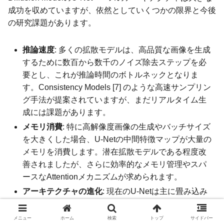
成功を収めていますが、依然としていくつかの限界と今後
の研究課題があります。
推論速度
: 多くの拡散モデルは、高品質な画像を生成
するために数百から数千のノイズ除去ステップを必
要とし、これが推論時間のボトルネックとなりま
す。Consistency Models [7] のような高速サンプリン
グ手法が提案されていますが、まだリアルタイム生
成には課題があります。
メモリ消費
: 特に高解像度画像の生成やバッチサイズ
を大きくした場合、U-Netの中間特徴マップが大量の
メモリを消費します。潜在拡散モデルである程度改
善されましたが、さらに効率的なメモリ管理やスパ
ースなAttentionメカニズムが求められます。
アーキテクチャの進化
: 現在のU-Netは主に畳み込み
とAttentionブロックで構成されていますが、
Transformerベースの拡散モデルや、グラフニューラ
メニュー
ホーム
検索
トップ
サイドバー