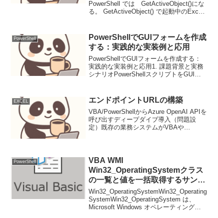
PowerShell では GetActiveObject()にな
る。 GetActiveObject() で起動中のExcecl
をつかむことで、対象のExcelファイル、
この例ではA1セルにP...
PowerShellでGUIフォームを作成
PowerShell
する：実践的な実装例と応用
PowerShellでGUIフォームを作成する：
実践的な実装例と応用1. 課題背景と実務
シナリオPowerShellスクリプトをGUI化
することで、非技術者でも容易に操作で
きるツールを作成できます。例えば、フ
ァイル一括処理スクリプトをGUI...
エンドポイントURLの構築
EXCEL
VBA/PowerShellからAzure OpenAI APIを
呼び出すディープダイブ導入（問題設
定）既存の業務システムがVBAや
PowerShellで構築されている現場におい
て、最新のAI技術、特にAzure OpenAI
Servic...
VBA WMI
PowerShell
Win32_OperatingSystemクラス
の一覧と値を一括取得するサンプ
ル
Win32_OperatingSystemWin32_Operating
SystemWin32_OperatingSystem は、
Microsoft Windows オペレーティングシ
ステムの WMI クラスの1つで、現在実行