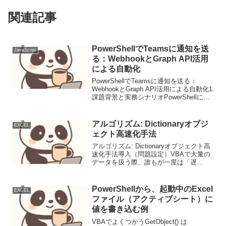
関連記事
PowerShellでTeamsに通知を送
JavaScript
る：WebhookとGraph API活用
による自動化
PowerShellでTeamsに通知を送る：
WebhookとGraph API活用による自動化1.
課題背景と実務シナリオPowerShellによ
るTeamsへの通知自動化は、サーバ監
視、ジョブ実行状況の報告、エラー発生
時のアラートなどに...
アルゴリズム: Dictionaryオブジ
EXCEL
ェクト高速化手法
アルゴリズム: Dictionaryオブジェクト高
速化手法導入（問題設定）VBAで大量の
データを扱う際、誰もが一度は「遅
い！」と嘆いた経験があるでしょう。特
にExcelシート上でのRange.Findメソッド
や、二重・三重ループによる検索・...
PowerShellから、起動中のExcel
EXCEL
ファイル（アクティブシート）に
値を書き込む例
VBAでよくつかうGetObject() は