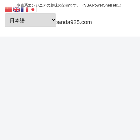
事務系エンジニアの趣味の記録です。（VBA PowerShell etc..）
papanda925.com