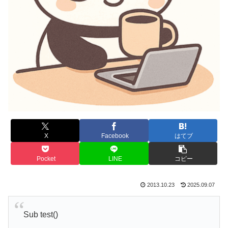
X
Facebook
はてブ
Pocket
LINE
コピー
2013.10.23
2025.09.07
Sub test()