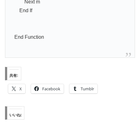
Next m
End If
End Function
共有:
X
Facebook
Tumblr
いいね: