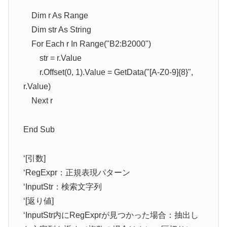
Dim r As Range
Dim str As String
For Each r In Range("B2:B2000")
str = r.Value
r.Offset(0, 1).Value = GetData("[A-Z0-9]{8}",
r.Value)
Next r
End Sub
‘[引数]
‘RegExpr：正規表現パターン
‘InputStr：検索文字列
‘[返り値]
‘InputStr内にRegExprが見つかった場合：抽出し