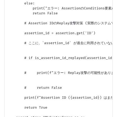
        else:

            print("エラー: AssertionのConditions要
            return False

        # Assertion IDのReplay攻撃対策 (実際のシステムで
        assertion_id = assertion.get('ID')

        # ここに、`assertion_id` が過去に利用されてい
        # if is_assertion_id_replayed(assertion_id):

        #     print(f"エラー: Replay攻撃の可能性があります。As
        #     return False

        print(f"Assertion ID ({assertion_id})
        return True
