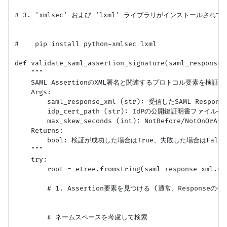
# 3. 'xmlsec' および 'lxml' ライブラリがインストールされて
#    pip install python-xmlsec lxml

def validate_saml_assertion_signature(saml_response_
    """

    SAML AssertionのXML署名と関連するプロトコル要素を検証す
    Args:

        saml_response_xml (str): 受信したSAML Respon
        idp_cert_path (str): IdPの公開鍵証明書ファイルへ
        max_skew_seconds (int): NotBefore/Not
    Returns:

        bool: 検証が成功した場合はTrue、失敗した場合はFalse
    """

    try:

        root = etree.fromstring(saml_response_xml.enc
        # 1. Assertion要素を見つける (通常、Responseの子要
        # ネームスペースを考慮して検索
