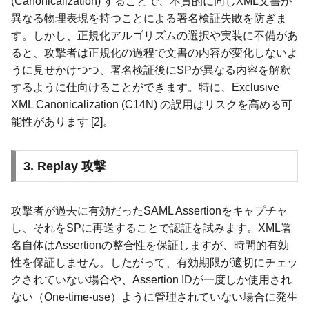
(Canonicalization) することで、本質的に同じXML文書が
異なる物理表現を持つことによる署名検証失敗を防ぎま
す。しかし、正規化アルゴリズムの選択や実装に不備があ
ると、攻撃者は正規化の過程で文書の内容が変化しないよ
うに見せかけつつ、署名検証後にSPが異なる内容を解釈
するように仕向けることができます。特に、Exclusive
XML Canonicalization (C14N) の誤用はリスクを高める可
能性があります [2]。
3. Replay 攻撃
攻撃者が過去に有効だったSAML Assertionをキャプチャ
し、それをSPに再送することで認証を試みます。XML署
名自体はAssertionの整合性を保証しますが、時間的有効
性を保証しません。したがって、有効期限が適切にチェッ
クされていない場合や、Assertion IDが一度しか使用され
ない（One-time-use）ように管理されていない場合に発生