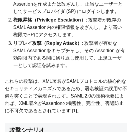
Assertionを作成または改ざんし、正当なユーザーと
してサービスプロバイダ (SP) にログインします。
権限昇格（Privilege Escalation）
: 攻撃者が既存の
SAML Assertion内の権限情報を改ざんし、より高い
権限でSPにアクセスします。
リプレイ攻撃（Replay Attack）
: 攻撃者が有効な
SAML Assertionをキャプチャし、その Assertion が有
効期限内である間に繰り返し使用して、正規ユーザ
ーとして認証を試みます。
これらの攻撃は、XML署名がSAMLプロトコルの核心的な
セキュリティメカニズムであるため、署名検証の誤用や不
備を突くことで実現されます。SAML 2.0の技術概要によ
れば、XML署名がAssertionの機密性、完全性、否認防止
に不可欠であるとされています [1]。
攻撃シナリオ