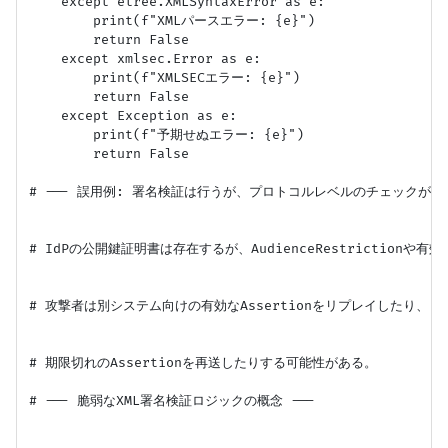
    except etree.XMLSyntaxError as e:

        print(f"XMLパースエラー: {e}")

        return False

    except xmlsec.Error as e:

        print(f"XMLSECエラー: {e}")

        return False

    except Exception as e:

        print(f"予期せぬエラー: {e}")

        return False

# --- 誤用例: 署名検証は行うが、プロトコルレベルのチェックが甘い場
# IdPの公開鍵証明書は存在するが、AudienceRestrictionや
# 攻撃者は別システム向けの有効なAssertionをリプレイしたり、

# 期限切れのAssertionを再送したりする可能性がある。

# --- 脆弱なXML署名検証ロジックの概念 ---
