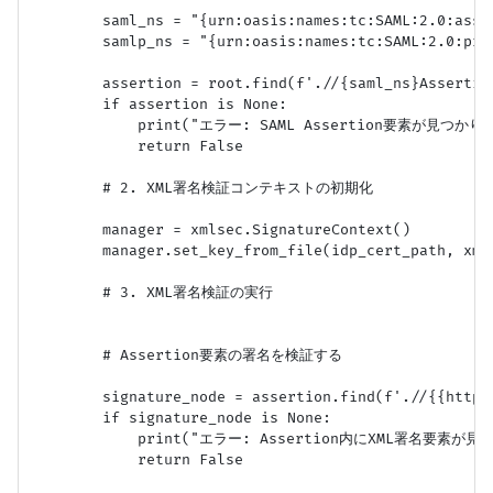
        saml_ns = "{urn:oasis:names:tc:SAML:2.0:asser
        samlp_ns = "{urn:oasis:names:tc:SAML:2.0:prot
        assertion = root.find(f'.//{saml_ns}Assertion
        if assertion is None:

            print("エラー: SAML Assertion要素が見つかり
            return False

        # 2. XML署名検証コンテキストの初期化

        manager = xmlsec.SignatureContext()

        manager.set_key_from_file(idp_cert_path, xmls
        # 3. XML署名検証の実行

        # Assertion要素の署名を検証する

        signature_node = assertion.find(f'.//{{http:
        if signature_node is None:

            print("エラー: Assertion内にXML署名要素が見
            return False
