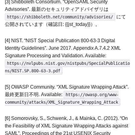
[3] Shibboleth Consortium. “OpenSAML Security
Advisories”. 最新のセキュリティアドバイザリは
にて
https://shibboleth.net/community/advisories/
公開されています（確認日: {{jst_today}}）。
[4] NIST. “NIST Special Publication 800-63-3 Digital
Identity Guidelines”. June 2017. Appendix A.7.4.2 XML
Signature Processing and Validation. Available:
https://nvlpubs.nist.gov/nistpubs/SpecialPublicatio
ns/NIST.SP.800-63-3.pdf
[5] OWASP Community. “XML Signature Wrapping Attack”.
最終更新日不明. Available:
https://owasp.org/www-
community/attacks/XML_Signature_Wrapping_Attack
[6] Somorovsky, S., Schwenk, J., & Mainka, C. (2012). “On
the Feasibility of XML Signature Wrapping Attacks against
SAML”. Proceedings of the 21st USENIX Security