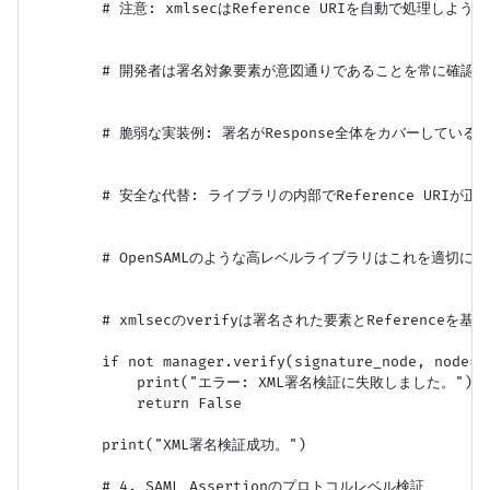
        # 注意: xmlsecはReference URIを自動で処理しよう
        # 開発者は署名対象要素が意図通りであることを常に確認す
        # 脆弱な実装例: 署名がResponse全体をカバーしてい
        # 安全な代替: ライブラリの内部でReference URIが
        # OpenSAMLのような高レベルライブラリはこれを適切に扱
        # xmlsecのverifyは署名された要素とReferenceを基
        if not manager.verify(signature_node, node=as
            print("エラー: XML署名検証に失敗しました。")

            return False

        print("XML署名検証成功。")

        # 4. SAML Assertionのプロトコルレベル検証
