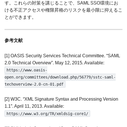
す。これらの対策を講じることで、SAML SSO環境にお
ける不正アクセスや権限昇格のリスクを最小限に抑えるこ
とができます。
参考文献
[1] OASIS Security Services Technical Committee. “SAML
2.0 Technical Overview”. May 12, 2015. Available:
https://www.oasis-
open.org/committees/download.php/56779/sstc-saml-
techoverview-2.0-cn-01.pdf
[2] W3C. “XML Signature Syntax and Processing Version
1.1”. April 11, 2013. Available:
https://www.w3.org/TR/xmldsig-core1/