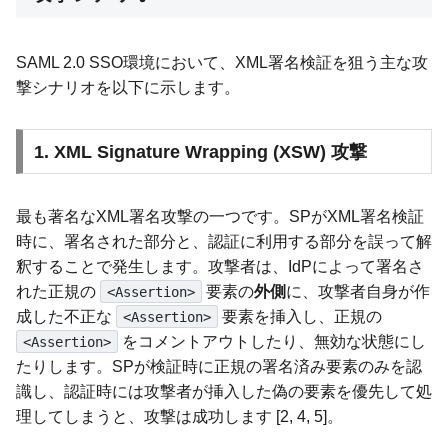
SAML 2.0 SSO環境において、XML署名検証を狙う主な攻
撃シナリオを以下に示します。
1. XML Signature Wrapping (XSW) 攻撃
最も著名なXML署名攻撃の一つです。SPがXML署名検証
時に、署名された部分と、認証に利用する部分を誤って解
釈することで発生します。攻撃者は、IdPによって署名さ
れた正規の
要素の
外側
に、攻撃者自身が作
<Assertion>
成した不正な
要素を挿入し、正規の
<Assertion>
をコメントアウトしたり、無効な状態にし
<Assertion>
たりします。SPが検証時に正規の署名済み要素のみを認
識し、認証時には攻撃者が挿入した偽の要素を優先して処
理してしまうと、攻撃は成功します [2, 4, 5]。