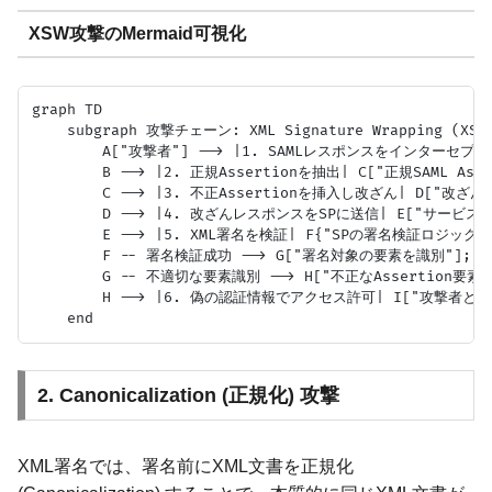
XSW攻撃のMermaid可視化
graph TD

    subgraph 攻撃チェーン: XML Signature Wrapping (XSW)
        A["攻撃者"] --> |1. SAMLレスポンスをインターセプト|
        B --> |2. 正規Assertionを抽出| C["正規SAML Asse
        C --> |3. 不正Assertionを挿入し改ざん| D["改ざん
        D --> |4. 改ざんレスポンスをSPに送信| E["サービスプ
        E --> |5. XML署名を検証| F{"SPの署名検証ロジック"}
        F -- 署名検証成功 --> G["署名対象の要素を識別"];

        G -- 不適切な要素識別 --> H["不正なAssertion要素
        H --> |6. 偽の認証情報でアクセス許可| I["攻撃者とし
2. Canonicalization (正規化) 攻撃
XML署名では、署名前にXML文書を正規化