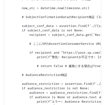
        now_utc = datetime.now(timezone.utc)

        # SubjectConfirmationDataのRecipient検証 (IdP
        subject_conf_data = assertion.find(f'.//{saml
        if subject_conf_data is not None:

            recipient = subject_conf_data.get('Recipi
            # ここにSPのAssertionConsumerService U
            if recipient and "https://your.sp.com/
                print(f"警告: Recipientが不正です: {reci
                # return False # 厳格にする場合はTrueで
        # AudienceRestriction検証

        audience_restriction = assertion.find(f'.//{s
        if audience_restriction is not None:

            audience = audience_restriction.find(f'./
            if audience is None or audience.text != 
                print(f"エラー: Audience Restrictio