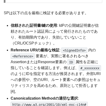
SPは以下の点を厳格に検証する必要があります。
信頼された証明書/鍵の使用
: IdPの公開鍵証明書が信
頼されたルート認証局によって発行されたものであ
り、有効期限内であり、失効していないこと
（CRL/OCSPチェック）。
Reference URIの厳格な検証
:
内の
<SignedInfo>
要素が、実際に署名されるべき
<Reference>
AssertionまたはResponse要素の
属性を正確に
ID
指していることを確認します。例えば、
#_xxxxxxxx
のようにIDを指定する方法が推奨されます。外部URI
への参照や、空のURI、ルート要素への参照はセキュ
リティリスクを高めるため、原則として拒否します
[4]。
Canonicalization Methodの適切な選択
:
http://www.w3.org/2001/10/xml-exc-c14n#