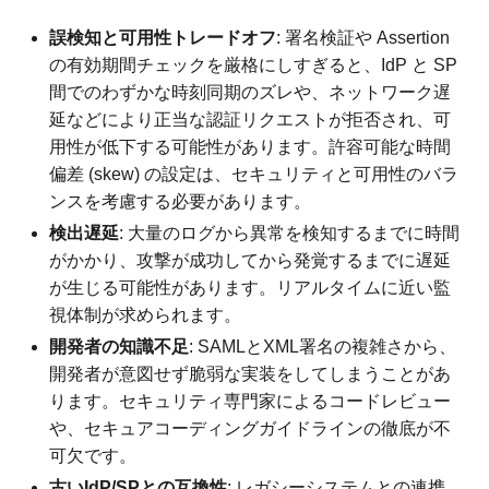
誤検知と可用性トレードオフ
: 署名検証や Assertion
の有効期間チェックを厳格にしすぎると、IdP と SP
間でのわずかな時刻同期のズレや、ネットワーク遅
延などにより正当な認証リクエストが拒否され、可
用性が低下する可能性があります。許容可能な時間
偏差 (skew) の設定は、セキュリティと可用性のバラ
ンスを考慮する必要があります。
検出遅延
: 大量のログから異常を検知するまでに時間
がかかり、攻撃が成功してから発覚するまでに遅延
が生じる可能性があります。リアルタイムに近い監
視体制が求められます。
開発者の知識不足
: SAMLとXML署名の複雑さから、
開発者が意図せず脆弱な実装をしてしまうことがあ
ります。セキュリティ専門家によるコードレビュー
や、セキュアコーディングガイドラインの徹底が不
可欠です。
古いIdP/SPとの互換性
: レガシーシステムとの連携