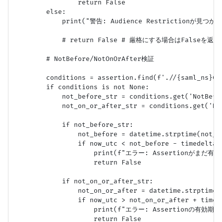
                return False

        else:

            print("警告: Audience Restrictionが見つか
            # return False # 厳格にする場合はFalseを返す

        # NotBefore/NotOnOrAfter検証

        conditions = assertion.find(f'.//{saml_ns}Con
        if conditions is not None:

            not_before_str = conditions.get('NotBefor
            not_on_or_after_str = conditions.get('Not
            if not_before_str:

                not_before = datetime.strptime(not_b
                if now_utc < not_before - timedelta(s
                    print(f"エラー: Assertionがまだ有効
                    return False

            if not_on_or_after_str:

                not_on_or_after = datetime.strptime(
                if now_utc > not_on_or_after + timede
                    print(f"エラー: Assertionの有効期限
                    return False
