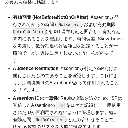
の要素も厳格に検証します。
有効期間 (NotBefore/NotOnOrAfter)
: Assertionが発
行されてからの時間 (
) および有効期限
NotBefore
(
) をJST現在時刻と照合し、有効な期
NotOnOrAfter
間内にあることを確認します。時間偏差 (Skew Time)
を考慮し、数分程度の許容範囲を設定することが一
般的ですが、過度に長くしないよう注意が必要で
す。
Audience Restriction
: Assertionが特定のSP向けに
発行されたものであることを確認します。これによ
り、別環境向けのAssertionが誤って使用されること
を防ぎます。
Assertion IDの一意性
: Replay攻撃を防ぐため、SPは
受信したAssertionの
をログに記録し、一度使用
ID
されたIDが再利用されないように管理します。短い
有効期間 (
) と組み合わせることで、
NotOnOrAfter
Replay攻撃のリスクを大幅に軽減できます。