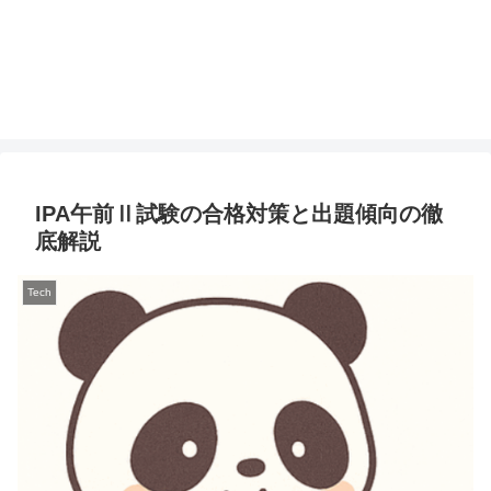
IPA午前Ⅱ試験の合格対策と出題傾向の徹
底解説
Tech