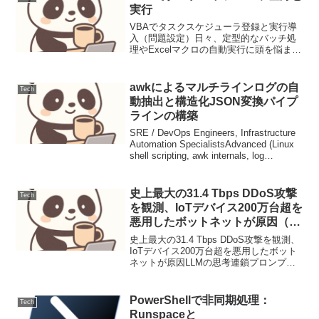
を大幅に向上させ...
実行
VBAでタスクスケジューラ登録と実行導
入（問題設定）日々、定型的なバッチ処
理やExcelマクロの自動実行に頭を悩ませ
ていませんか？ 手動でタスクスケジュー
ラに登録するのは、特に多数のタスクや
頻繁な設定変更が必要な場合、非常に手
awkによるマルチラインログの自
Tech
間がかかります...
動抽出と構造化JSON変換パイプ
ラインの構築
SRE / DevOps Engineers, Infrastructure
Automation SpecialistsAdvanced (Linux
shell scripting, awk internals, log
parsing...
史上最大の31.4 Tbps DDoS攻撃
Tech
を観測、IoTデバイス200万台超を
悪用したボットネットが原因（運
用連絡）
史上最大の31.4 Tbps DDoS攻撃を観測、
IoTデバイス200万台超を悪用したボット
ネットが原因LLMの思考連鎖プロンプテ
ィング設計と評価1. ユースケース定義本
稿では、顧客サポートにおけるFAQから
の問い合わせ対応を自動化するLL...
PowerShellで非同期処理：
Tech
Runspaceと