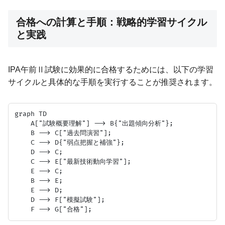
合格への計算と手順：戦略的学習サイクル
と実践
IPA午前Ⅱ試験に効果的に合格するためには、以下の学習
サイクルと具体的な手順を実行することが推奨されます。
graph TD

    A["試験概要理解"] --> B{"出題傾向分析"};

    B --> C["過去問演習"];

    C --> D{"弱点把握と補強"};

    D --> C;

    C --> E["最新技術動向学習"];

    E --> C;

    B --> E;

    E --> D;

    D --> F["模擬試験"];
