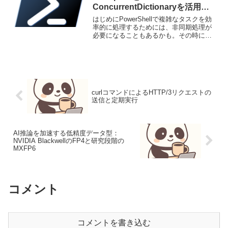
ConcurrentDictionaryを活用し
たエコー処理
はじめにPowerShellで複雑なタスクを効
率的に処理するためには、非同期処理が
必要になることもあるかも。その時に備
えて、Runspaceを使用して非同期処理を
実現し、非ジェネリックなHashtableでは
なく、スレッドセーフなConcu...
curlコマンドによるHTTP/3リクエストの
送信と定期実行
AI推論を加速する低精度データ型：
NVIDIA BlackwellのFP4と研究段階の
MXFP6
コメント
コメントを書き込む