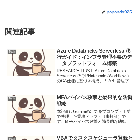
papanda925
関連記事
Azure Databricks Serverless 移
Tech
行ガイド：インフラ管理不要のデ
ータプラットフォーム構築
RESEARCH-FIRST: Azure Databricks
Serverless (SQL/Notebooks/Workflows)
のGA仕様に基づき構成。PLAN: 管理プレ
ーンとサーバーレスコンピュートプレー
ンの分離、Unity...
MFAバイパス攻撃と効果的な防御
Tech
戦略
本記事はGeminiの出力をプロンプト工学
で整理した業務ドラフト（未検証）で
す。MFAバイパス攻撃と効果的な防御戦
略多要素認証（MFA）は、ユーザー名と
パスワードに加えて別の認証要素を要求
することで、アカウントのセキュリティ
VBAでタスクスケジューラ登録と
Tech