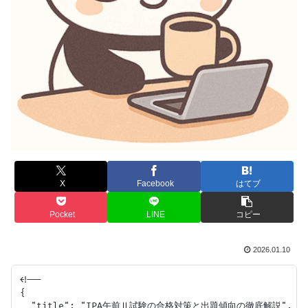
X
Facebook
はてブ
Pocket
LINE
コピー
2026.01.10
<!--

{

  "title": "IPA午前Ⅱ試験の合格対策と出題傾向の徹底解説",
