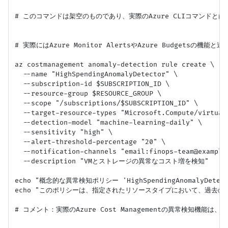
# このコマンドは架空のものであり、実際のAzure CLIコマンドとは
# 実際にはAzure Monitor AlertsやAzure Budgetsの機能と
az costmanagement anomaly-detection rule create \

  --name "HighSpendingAnomalyDetector" \

  --subscription-id $SUBSCRIPTION_ID \

  --resource-group $RESOURCE_GROUP \

  --scope "/subscriptions/$SUBSCRIPTION_ID" \

  --target-resource-types "Microsoft.Compute/virtual
  --detection-model "machine-learning-daily" \

  --sensitivity "high" \

  --alert-threshold-percentage "20" \

  --notification-channels "email:finops-team@example
  --description "VMとストレージの異常なコスト増を検知"

echo "概念的な異常検知ポリシー 'HighSpendingAnomalyDete
echo "このポリシーは、指定されたリソースタイプにおいて、過去の
# コメント：実際のAzure Cost Managementの異常検知機能は、
