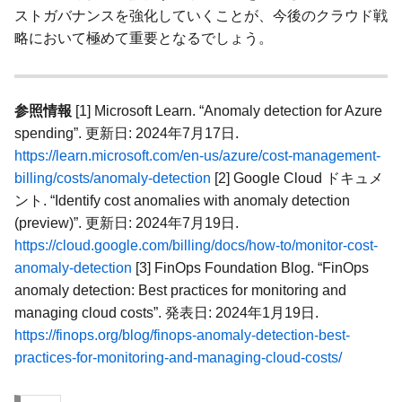
ストガバナンスを強化していくことが、今後のクラウド戦
略において極めて重要となるでしょう。
参照情報
[1] Microsoft Learn. “Anomaly detection for Azure
spending”. 更新日: 2024年7月17日.
https://learn.microsoft.com/en-us/azure/cost-management-
billing/costs/anomaly-detection
[2] Google Cloud ドキュメ
ント. “Identify cost anomalies with anomaly detection
(preview)”. 更新日: 2024年7月19日.
https://cloud.google.com/billing/docs/how-to/monitor-cost-
anomaly-detection
[3] FinOps Foundation Blog. “FinOps
anomaly detection: Best practices for monitoring and
managing cloud costs”. 発表日: 2024年1月19日.
https://finops.org/blog/finops-anomaly-detection-best-
practices-for-monitoring-and-managing-cloud-costs/