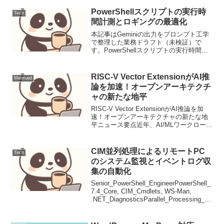
PowerShellスクリプトの実行時
Tech
間計測とロギングの最適化
本記事はGeminiの出力をプロンプト工学
で整理した業務ドラフト（未検証）で
す。PowerShellスクリプトの実行時間計
測とロギングの最適化PowerShellスクリ
プトは、日々の運用業務自動化に不可欠
なツールです。しかし、本番環境で実
RISC-V Vector ExtensionがAI推
Mermaid
行...
論を加速！オープンアーキテクチ
ャの新たな地平
RISC-V Vector ExtensionがAI推論を加
速！オープンアーキテクチャの新たな地
平ニュース要点近年、AI/MLワークロード
の処理は、データセンターからエッジデ
バイスに至るまで、あらゆる場所で求め
られています。特にディープラー...
CIM並列処理によるリモートPC
Tech
のシステム監視とイベントログ収
集の自動化
Senior_PowerShell_EngineerPowerShell_
7.4_Core, CIM_Cmdlets, WS-Man,
.NET_DiagnosticsParallel_Processing_vi
a_CimSession本記...