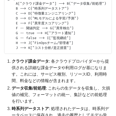
    A["クラウド課金データ"] --> B("データ収集/前処理")

    B --> C{"時系列データストア"}

    C --> D["特徴量エンジニアリング"]

    D --> E("MLモデルによる学習/予測")

    E --> F{"異常度スコアリング"}

    F -- 閾値判定 --> G{"異常検出"}

    G -- true --> H["アラート通知"]

    G -- false --> I["監視継続"]

    H --> J["FinOpsチーム/管理者"]

クラウド課金データ
: 各クラウドプロバイダーから提
供される詳細な課金データや利用ログが基になりま
す。これには、サービス種別、リソースID、利用時
間、料金などの情報が含まれます。
データ収集/前処理
: これらの生データを収集し、欠損
値の補完、フォーマットの統一、集計などの前処理
を行います。
時系列データストア
: 処理されたデータは、時系列デ
ータベースに保存され、過去の履歴としてモデル学