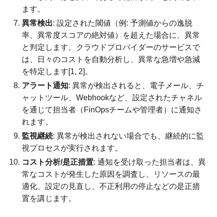
ます。
異常検出
: 設定された閾値（例: 予測値からの逸脱
率、異常度スコアの絶対値）を超えた場合に、異常
と判定します。クラウドプロバイダーのサービスで
は、日々のコストを自動分析し、異常な急増や急減
を特定します[1, 2]。
アラート通知
: 異常が検出されると、電子メール、チ
ャットツール、Webhookなど、設定されたチャネル
を通じて担当者（FinOpsチームや管理者）に通知さ
れます。
監視継続
: 異常が検出されない場合でも、継続的に監
視プロセスが実行されます。
コスト分析/是正措置
: 通知を受け取った担当者は、異
常なコストが発生した原因を調査し、リソースの最
適化、設定の見直し、不正利用の停止などの是正措
置を講じます。