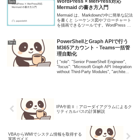
WordPress × MerPress対応
Tech
Mermaid の書き方入門
Mermaid は、Markdownの中に簡単な記法
を書くと シーケンス図やフローチャート
を描画できるツールです。WordPress で
は「MerPress」などのプラグインを導入
すれば、そのまま可視化できます。本記
事では、基本の文法とサン...
PowerShellとGraph APIで行う
Tech
M365アカウント・Teams一括管
理自動化
{ "role": "Senior PowerShell Engineer",
"focus": "Microsoft Graph API Integration
without Third-Party Modules", "archite...
IPA午前Ⅱ：アローダイアグラムによるク
リティカルパスの計算解説
VBAからWMIでシステム情報を取得する
実践ガイド