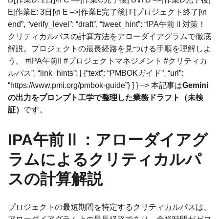
E[作業E: 3日]\n E –>|作業E完了後| F[プロジェクト終了]\n
end”, “verify_level”: “draft”, “tweet_hint”: “IPA午前Ⅱ対策！
クリティカルパスの計算方法をアローダイアグラムで徹底
解説。プロジェクトの最長経路を見つける手順を理解しよ
う。 #IPA午前II #プロジェクトマネジメント #クリティカ
ルパス”, “link_hints”: [ {“text”: “PMBOKガイド”, “url”:
“https://www.pmi.org/pmbok-guide”} ] } –> 本記事は
Gemini
の出力をプロンプト工学で整理した業務ドラフト（未検
証）
です。
IPA午前Ⅱ：アローダイアグ
ラムによるクリティカルパ
スの計算解説
プロジェクトの最短期間を特定するクリティカルパスは、