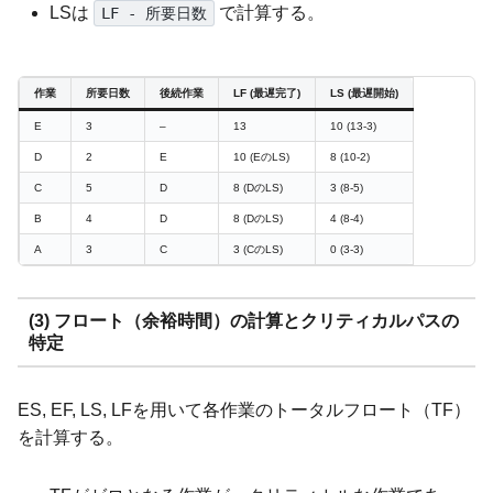
LSは
で計算する。
LF - 所要日数
作業
所要日数
後続作業
LF (最遅完了)
LS (最遅開始)
E
3
–
13
10 (13-3)
D
2
E
10 (EのLS)
8 (10-2)
C
5
D
8 (DのLS)
3 (8-5)
B
4
D
8 (DのLS)
4 (8-4)
A
3
C
3 (CのLS)
0 (3-3)
(3) フロート（余裕時間）の計算とクリティカルパスの
特定
ES, EF, LS, LFを用いて各作業のトータルフロート（TF）
を計算する。