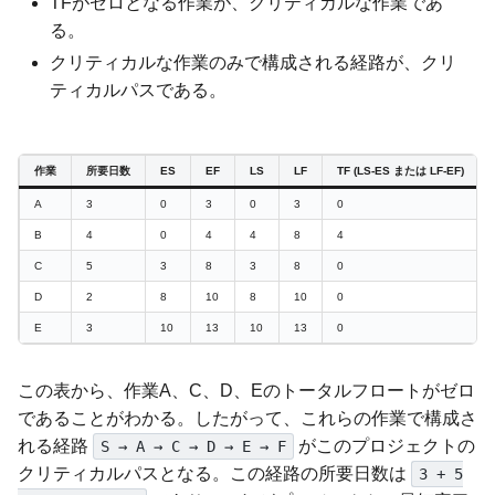
TFがゼロとなる作業が、クリティカルな作業であ
る。
クリティカルな作業のみで構成される経路が、クリ
ティカルパスである。
作業
所要日数
ES
EF
LS
LF
TF (LS-ES または LF-EF)
A
3
0
3
0
3
0
B
4
0
4
4
8
4
C
5
3
8
3
8
0
D
2
8
10
8
10
0
E
3
10
13
10
13
0
この表から、作業A、C、D、Eのトータルフロートがゼロ
であることがわかる。したがって、これらの作業で構成さ
れる経路
がこのプロジェクトの
S → A → C → D → E → F
クリティカルパスとなる。この経路の所要日数は
3 + 5