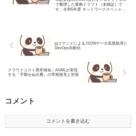
で整理した業務ドラフト（未検証）で
す。令和5年度 ネットワークスペシャリ
スト試験 午前Ⅱ 問1 最大転送速度の計算
TCPのウィンドウ制御におけるスループ
ット算出を問う問題です。RTTの間に転
送可能な...
jqコマンドによるJSONデータ高度処理と
DevOps自動化
クラウドコスト異常検知：AI/MLが実現
する「予期せぬ出費」の早期発見と対策
コメント
コメントを書き込む