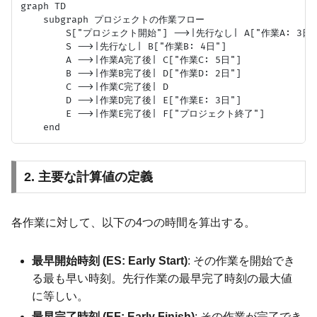
graph TD

    subgraph プロジェクトの作業フロー

        S["プロジェクト開始"] -->|先行なし| A["作業A: 3日"]
        S -->|先行なし| B["作業B: 4日"]

        A -->|作業A完了後| C["作業C: 5日"]

        B -->|作業B完了後| D["作業D: 2日"]

        C -->|作業C完了後| D

        D -->|作業D完了後| E["作業E: 3日"]

        E -->|作業E完了後| F["プロジェクト終了"]

2. 主要な計算値の定義
各作業に対して、以下の4つの時間を算出する。
最早開始時刻 (ES: Early Start)
: その作業を開始でき
る最も早い時刻。先行作業の最早完了時刻の最大値
に等しい。
最早完了時刻 (EF: Early Finish)
: その作業が完了でき