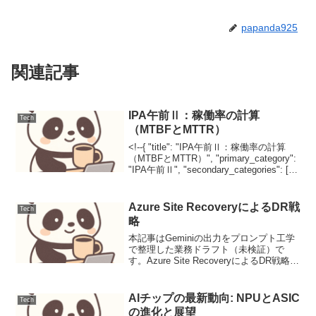
papanda925
関連記事
IPA午前Ⅱ：稼働率の計算
Tech
（MTBFとMTTR）
<!--{ "title": "IPA午前Ⅱ：稼働率の計算
（MTBFとMTTR）", "primary_category":
"IPA午前Ⅱ", "secondary_categories": [
"ITサービスマネジメント", "システム...
Azure Site RecoveryによるDR戦
Tech
略
本記事はGeminiの出力をプロンプト工学
で整理した業務ドラフト（未検証）で
す。Azure Site RecoveryによるDR戦略ク
ラウド環境における災害復旧（Disaster
Recovery: DR）は、事業継続計画
（Business...
AIチップの最新動向: NPUとASIC
Tech
の進化と展望