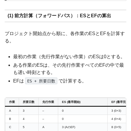
(1) 前方計算（フォワードパス）：ESとEFの算出
プロジェクト開始点から順に、各作業のESとEFを計算す
る。
最初の作業（先行作業がない作業）のESは0とする。
ある作業のESは、その先行作業すべてのEFの中で最
も遅い時刻とする。
EFは
で計算する。
ES + 所要日数
作業
所要日数
先行作業
ES (最早開始)
EF (最早完了)
A
3
–
0
3 (0+3)
B
4
–
0
4 (0+4)
C
5
A
3 (AのEF)
8 (3+5)