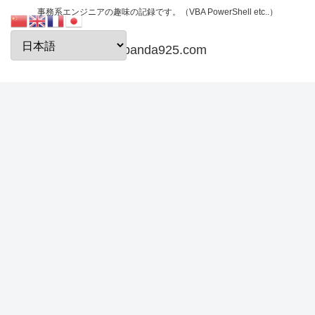
事務系エンジニアの趣味の記録です。（VBA PowerShell etc..）
papanda925.com