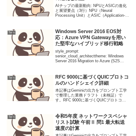
AIチップの最新動向: NPUとASICの進化
と展望要点（3行）NPU（Neural
Processing Unit）とASIC（Application-
Specific Integrated Circuit）は、AIモデル
の推論および学習...
Windows Server 2016 EOS対
Tech
応：Azure VPN Gatewayを用い
た堅牢なハイブリッド移行戦略
style_prompt:
senior_cloud_architecttheme: Windows
Server 2016 Migration to Azure (S2S
VPN Hybrid)target_audience: IT Ma...
RFC 9000に基づくQUICプロトコ
Tech
ルのハンドシェイク詳細
本記事はGeminiの出力をプロンプト工学
で整理した業務ドラフト（未検証）で
す。RFC 9000に基づくQUICプロトコル
のハンドシェイク詳細背景インターネッ
トプロトコルの進化は、より高速で安全
な通信を追求する中で、常に続いていま
令和5年度 ネットワークスペシャ
Tech
す。従来の...
リスト試験 午前Ⅱ 問1 最大転送
速度の計算
本記事はGeminiの出力をプロンプト工学