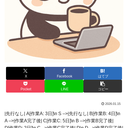
X
Facebook
はてブ
Pocket
LINE
コピー
2026.01.15
|先行なし| A[作業A: 3日]\n S –>|先行なし| B[作業B: 4日]\n
A –>|作業A完了後| C[作業C: 5日]\n B –>|作業B完了後|
D[作業D: 2日]\n C –>|作業C完了後| D\n D –>|作業D完了後|