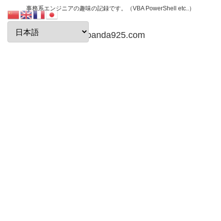
事務系エンジニアの趣味の記録です。（VBA PowerShell etc..）
papanda925.com