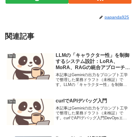
papanda925
関連記事
LLMの「キャラクター性」を制御
Tech
するシステム設計：LoRA、
MoRA、RAGの統合アプローチに
よる役割固定と動的知識の融合
本記事はGeminiの出力をプロンプト工学
で整理した業務ドラフト（未検証）で
す。LLMの「キャラクター性」を制御す
るシステム設計：LoRA、MoRA、RAGの
統合アプローチによる役割固定と動的知
識の融合【要点サマリ】大規模言語モデ
curlでAPIデバッグ入門
Tech
ル（LLM...
本記事はGeminiの出力をプロンプト工学
で整理した業務ドラフト（未検証）で
す。curlでAPIデバッグ入門DevOpsエン
ジニアにとって、APIのデバッグは日常業
務の重要な部分です。curlは強力なHTTP
クライアントであり、jqと組み合...