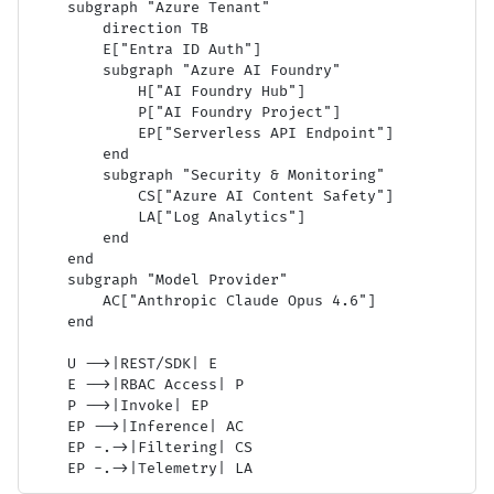
    subgraph "Azure Tenant"

        direction TB

        E["Entra ID Auth"]

        subgraph "Azure AI Foundry"

            H["AI Foundry Hub"]

            P["AI Foundry Project"]

            EP["Serverless API Endpoint"]

        end

        subgraph "Security & Monitoring"

            CS["Azure AI Content Safety"]

            LA["Log Analytics"]

        end

    end

    subgraph "Model Provider"

        AC["Anthropic Claude Opus 4.6"]

    end

    U -->|REST/SDK| E

    E -->|RBAC Access| P

    P -->|Invoke| EP

    EP -->|Inference| AC

    EP -.->|Filtering| CS
