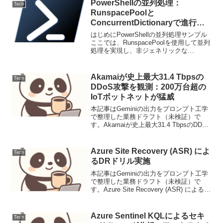
PowerShellの並列処理：
Tech
RunspacePoolと
ConcurrentDictionaryで進行状
況を管理
はじめにPowerShellの並列処理サンプル
ここでは、RunspacePoolを使用して並列
処理を実現し、非ジェネリックな
Hashtableではなく、スレッドセーフな
ConcurrentDictionaryを使用する方法につ
いて解説する。...
Akamaiが史上最大31.4 Tbpsの
Tech
DDoS攻撃を観測：200万台超の
IoTボットネットが猛威
本記事はGeminiの出力をプロンプト工学
で整理した業務ドラフト（未検証）で
す。Akamaiが史上最大31.4 TbpsのDDoS
攻撃を観測：200万台超のIoTボットネッ
トが猛威2025年1月、Akamaiが史上最大
となる31.4 Tbp...
Azure Site Recovery (ASR) によ
Tech
るDRドリル実施
本記事はGeminiの出力をプロンプト工学
で整理した業務ドラフト（未検証）で
す。Azure Site Recovery (ASR) による
DRドリル実施Azure Site Recovery (ASR)
は、Azure、オンプレミス、または...
Azure Sentinel KQLによるセキ
Tech