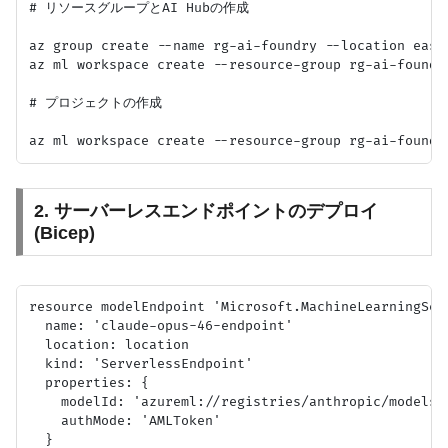
# リソースグループとAI Hubの作成

az group create --name rg-ai-foundry --location eastu
az ml workspace create --resource-group rg-ai-foundr
# プロジェクトの作成

2. サーバーレスエンドポイントのデプロイ
(Bicep)
resource modelEndpoint 'Microsoft.MachineLearningSer
  name: 'claude-opus-46-endpoint'

  location: location

  kind: 'ServerlessEndpoint'

  properties: {

    modelId: 'azureml://registries/anthropic/mod
    authMode: 'AMLToken'

  }
