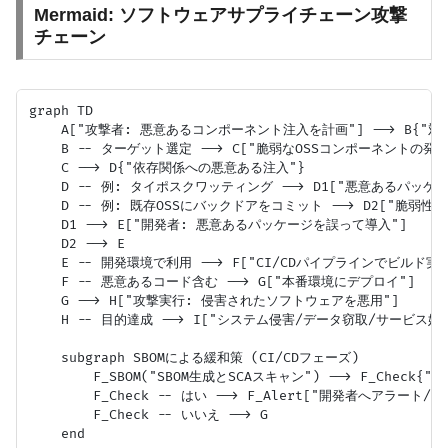
Mermaid: ソフトウェアサプライチェーン攻撃
チェーン
graph TD

    A["攻撃者: 悪意あるコンポーネント注入を計画"] --> B{"対
    B -- ターゲット選定 --> C["脆弱なOSSコンポーネントの発見/
    C --> D{"依存関係への悪意ある注入"}

    D -- 例: タイポスクワッティング --> D1["悪意あるパッケー
    D -- 例: 既存OSSにバックドアをコミット --> D2["脆弱性
    D1 --> E["開発者: 悪意あるパッケージを誤って導入"]

    D2 --> E

    E -- 開発環境で利用 --> F["CI/CDパイプラインでビルド実行
    F -- 悪意あるコード含む --> G["本番環境にデプロイ"]

    G --> H["攻撃実行: 侵害されたソフトウェアを悪用"]

    H -- 目的達成 --> I["システム侵害/データ窃取/サービス妨害
    subgraph SBOMによる緩和策 (CI/CDフェーズ)

        F_SBOM("SBOM生成とSCAスキャン") --> F_Chec
        F_Check -- はい --> F_Alert["開発者へアラート
        F_Check -- いいえ --> G
