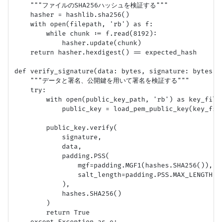
    """ファイルのSHA256ハッシュを検証する"""

    hasher = hashlib.sha256()

    with open(filepath, 'rb') as f:

        while chunk := f.read(8192):

            hasher.update(chunk)

    return hasher.hexdigest() == expected_hash

def verify_signature(data: bytes, signature: bytes, p
    """データと署名、公開鍵を用いて署名を検証する"""

    try:

        with open(public_key_path, 'rb') as key_file:
            public_key = load_pem_public_key(key_fil
        public_key.verify(

            signature,

            data,

            padding.PSS(

                mgf=padding.MGF1(hashes.SHA256()),

                salt_length=padding.PSS.MAX_LENGTH

            ),

            hashes.SHA256()

        )

        return True
