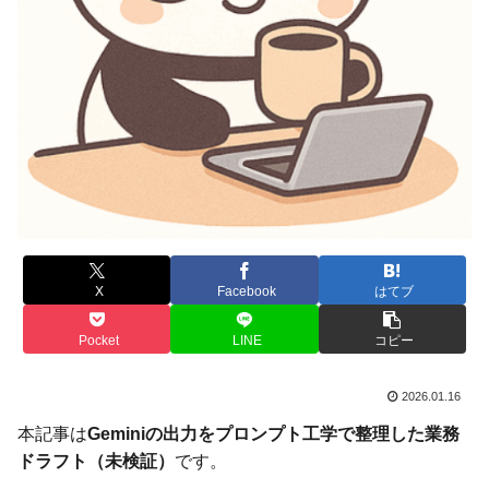
X
Facebook
はてブ
Pocket
LINE
コピー
2026.01.16
本記事は
Geminiの出力をプロンプト工学で整理した業務
ドラフト（未検証）
です。