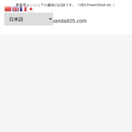
事務系エンジニアの趣味の記録です。（VBA PowerShell etc..）
papanda925.com