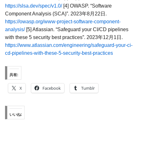
https://slsa.dev/spec/v1.0/
[4] OWASP. “Software
Component Analysis (SCA)”. 2023年8月22日.
https://owasp.org/www-project-software-component-
analysis/
[5] Atlassian. “Safeguard your CI/CD pipelines
with these 5 security best practices”. 2023年12月1日.
https://www.atlassian.com/engineering/safeguard-your-ci-
cd-pipelines-with-these-5-security-best-practices
共有:
X
Facebook
Tumblr
いいね: