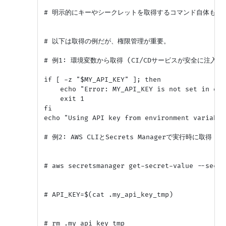
# 明示的にキーやシークレットを取得するコマンド自体も不要
# 以下は取得の例だが、権限管理が重要。

# 例1: 環境変数から取得 (CI/CDサービスが安全に注入)

if [ -z "$MY_API_KEY" ]; then

    echo "Error: MY_API_KEY is not set in env
    exit 1

fi

echo "Using API key from environment variable
# 例2: AWS CLIとSecrets Managerで実行時に取得
# aws secretsmanager get-secret-value --secre
# API_KEY=$(cat .my_api_key_tmp)

# rm .my_api_key_tmp
