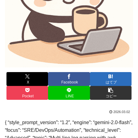
X
Facebook
はてブ
Pocket
LINE
コピー
2026.03.02
{ “style_prompt_version”: “1.2”, “engine”: “gemini-2.0-flash”,
“focus”: “SRE/DevOps/Automation”, “technical_level”:
“Advanced”, “topic”: “Multi-line log parsing with awk