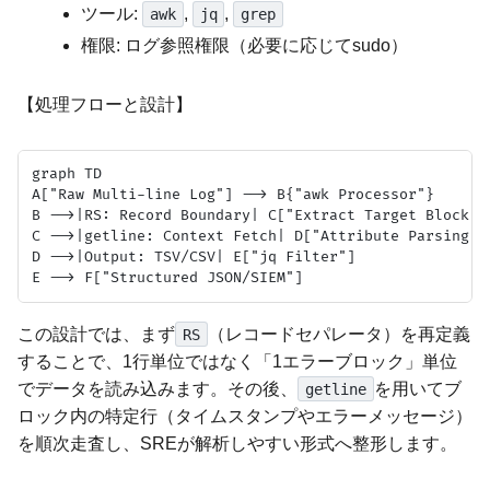
ツール:
,
,
awk
jq
grep
権限: ログ参照権限（必要に応じてsudo）
【処理フローと設計】
graph TD

A["Raw Multi-line Log"] --> B{"awk Processor"}

B -->|RS: Record Boundary| C["Extract Target Block"]

C -->|getline: Context Fetch| D["Attribute Parsing"]

D -->|Output: TSV/CSV| E["jq Filter"]

この設計では、まず
（レコードセパレータ）を再定義
RS
することで、1行単位ではなく「1エラーブロック」単位
でデータを読み込みます。その後、
を用いてブ
getline
ロック内の特定行（タイムスタンプやエラーメッセージ）
を順次走査し、SREが解析しやすい形式へ整形します。