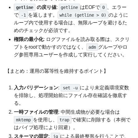
の戻り値
:
はEOFで
、エラー
getline
getline
0
で
を返します。
のように
-1
while (getline > 0)
ループ内で使用する場合は、無限ループを避けるた
めのチェックが必須です。
権限の最小化
: ログファイルを読み取る際は、スクリ
プトをrootで動かすのではなく、
グループやロ
adm
グ参照専用ユーザーを作成して実行してください。
【まとめ：運用の冪等性を維持するポイント】
入力バリデーション
:
により未定義環境変数
set -u
を排除し、処理開始前にファイル存在確認を徹底す
る。
一時ファイルの管理
: 中間生成物が必要な場合は
を使用し、
で確実に削除する（本例で
mktemp
trap
はパイプ処理により回避）。
スキーマの固定
:
による最終整形を行うことで、
jq