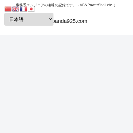
事務系エンジニアの趣味の記録です。（VBA PowerShell etc..）
papanda925.com