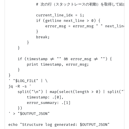
            # 次の行（スタックトレースの初動）を取得して結合

            current_line_idx = i;

            if (getline next_line > 0) {

                error_msg = error_msg " " next_line;

            }

            break;

        }

    }

    if (timestamp != "" && error_msg != "") {

        print timestamp, error_msg;

    }

}

' "$LOG_FILE" | \

jq -R -s '

    split("\n") | map(select(length > 0) | split("\t"
        timestamp: .[0],

        error_summary: .[1]

    })

' > "$OUTPUT_JSON"

echo "Structure log generated: $OUTPUT_JSON"
