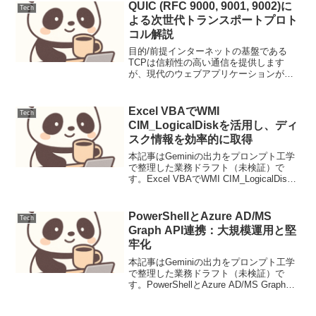
QUIC (RFC 9000, 9001, 9002)に
Tech
よる次世代トランスポートプロト
コル解説
目的/前提インターネットの基盤である
TCPは信頼性の高い通信を提供します
が、現代のウェブアプリケーションが求
める高速性、多重性、モビリティには限
界がありました。特に、HTTP/2で導入さ
れたストリーム多重化は、TCPの「Head-
Excel VBAでWMI
Tech
of-Li...
CIM_LogicalDiskを活用し、ディ
スク情報を効率的に取得
本記事はGeminiの出力をプロンプト工学
で整理した業務ドラフト（未検証）で
す。Excel VBAでWMI CIM_LogicalDisk
を活用し、ディスク情報を効率的に取得
背景と要件企業環境において、PCのディ
スク容量監視やドライブ情報の...
PowerShellとAzure AD/MS
Tech
Graph API連携：大規模運用と堅
牢化
本記事はGeminiの出力をプロンプト工学
で整理した業務ドラフト（未検証）で
す。PowerShellとAzure AD/MS Graph
API連携：大規模運用と堅牢化導入
PowerShellは、Windows環境における管