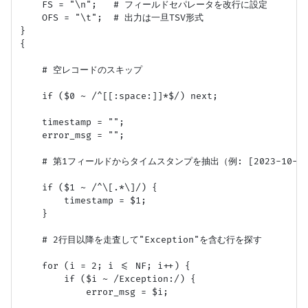
    FS = "\n";   # フィールドセパレータを改行に設定

    OFS = "\t";  # 出力は一旦TSV形式

}

{

    # 空レコードのスキップ

    if ($0 ~ /^[[:space:]]*$/) next;

    timestamp = "";

    error_msg = "";

    # 第1フィールドからタイムスタンプを抽出（例: [2023-10-01 1
    if ($1 ~ /^\[.*\]/) {

        timestamp = $1;

    }

    # 2行目以降を走査して"Exception"を含む行を探す

    for (i = 2; i <= NF; i++) {

        if ($i ~ /Exception:/) {

            error_msg = $i;
