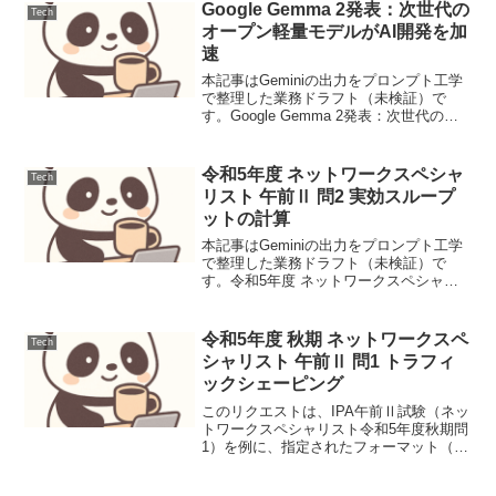
理自動化のデファ...
Google Gemma 2発表：次世代の
Tech
オープン軽量モデルがAI開発を加
速
本記事はGeminiの出力をプロンプト工学
で整理した業務ドラフト（未検証）で
す。Google Gemma 2発表：次世代のオ
ープン軽量モデルがAI開発を加速ニュー
ス要点Googleは2024年5月8日（JST）、
オープンな軽量大規模言語モデ...
令和5年度 ネットワークスペシャ
Tech
リスト 午前Ⅱ 問2 実効スループ
ットの計算
本記事はGeminiの出力をプロンプト工学
で整理した業務ドラフト（未検証）で
す。令和5年度 ネットワークスペシャリ
スト 午前Ⅱ 問2 実効スループットの計算
ウィンドウサイズとRTTから転送効率を
求める問題で、単位換算の正確さと公式
令和5年度 秋期 ネットワークスペ
Tech
の適用が解...
シャリスト 午前Ⅱ 問1 トラフィ
ックシェーピング
このリクエストは、IPA午前Ⅱ試験（ネッ
トワークスペシャリスト令和5年度秋期問
1）を例に、指定されたフォーマット（メ
タデータ、バッジ、H1見出し、導入、問
題、解説、Mermaid、選択肢吟味、ポイ