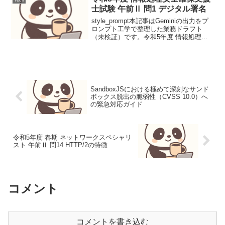
士試験 午前Ⅱ 問1 デジタル署名
style_prompt本記事はGeminiの出力をプ
ロンプト工学で整理した業務ドラフト
（未検証）です。令和5年度 情報処理安
全確保支援士試験 午前Ⅱ 問1 デジタル署
名メッセージの真正性と改ざん検知を保
証するデジタル署名の生成工程におい
て...
SandboxJSにおける極めて深刻なサンド
ボックス脱出の脆弱性（CVSS 10.0）へ
の緊急対応ガイド
令和5年度 春期 ネットワークスペシャリ
スト 午前Ⅱ 問14 HTTP/2の特徴
コメント
コメントを書き込む