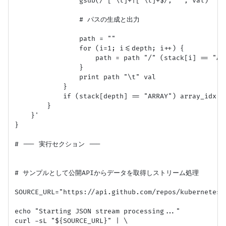
                gsub(/^[ \t]+|[ \t]+$/, "", val)

                # パスの生成と出力

                path = ""

                for (i=1; i<=depth; i++) {

                    path = path "/" (stack[i] == "AR
                }

                print path "\t" val

            }

            if (stack[depth] == "ARRAY") array_idx[de
        }

    }'

}

# --- 実行セクション ---

# サンプルとして公開APIからデータを取得しストリーム処理

SOURCE_URL="https://api.github.com/repos/kubernetes/k
echo "Starting JSON stream processing..."

curl -sL "${SOURCE_URL}" | \
