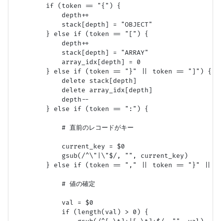
        if (token == "{") {

            depth++

            stack[depth] = "OBJECT"

        } else if (token == "[") {

            depth++

            stack[depth] = "ARRAY"

            array_idx[depth] = 0

        } else if (token == "}" || token == "]") {

            delete stack[depth]

            delete array_idx[depth]

            depth--

        } else if (token == ":") {

            # 直前のレコードがキー

            current_key = $0

            gsub(/^\"|\"$/, "", current_key)

        } else if (token == "," || token == "}" || to
            # 値の確定

            val = $0

            if (length(val) > 0) {
