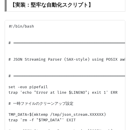
【実装：堅牢な自動化スクリプト】
#!/bin/bash

# ===================================================
# JSON Streaming Parser (SAX-style) using POSIX awk

# ===================================================
set -euo pipefail

trap 'echo "Error at line $LINENO"; exit 1' ERR

# 一時ファイルのクリーンアップ設定

TMP_DATA=$(mktemp /tmp/json_stream.XXXXXX)

trap 'rm -f "$TMP_DATA"' EXIT
