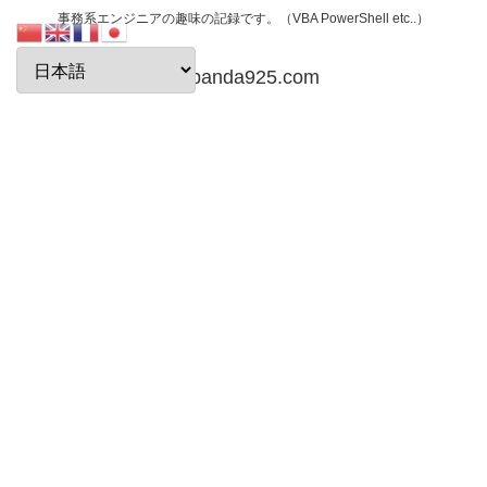
事務系エンジニアの趣味の記録です。（VBA PowerShell etc..）
papanda925.com