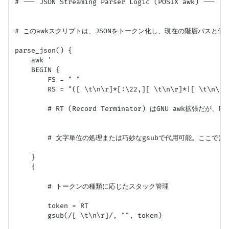
# --- JSON Streaming Parser Logic (POSIX awk) ---

# このawkスクリプトは、JSONをトークン化し、現在の階層パスと値
parse_json() {

    awk '

    BEGIN {

        FS = " "

        RS = "([ \t\n\r]*[:\22,][ \t\n\r]*|[ \t\n\r]*
        # RT (Record Terminator) はGNU awk拡張だが、PO
        # 文字単位の処理または巧妙なgsubで代用可能。ここでは
    }

    {

        # トークンの種類に応じたスタック管理

        token = RT

        gsub(/[ \t\n\r]/, "", token)
