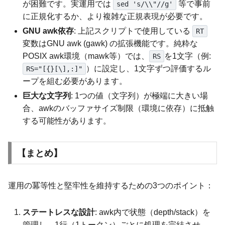
が困難です。実運用では
等で事前
sed 's/\\"//g'
に正規化するか、より複雑な正規表現が必要です。
GNU awk依存
: 上記スクリプトで使用している
RT
変数はGNU awk (gawk) の拡張機能です。純粋な
POSIX awk環境（mawk等）では、
を1文字（例:
RS
）に設定し、1文字ずつ評価するル
RS="[{}[\],:]"
ープを組む必要があります。
巨大な文字列
: 1つの値（文字列）が極端に大きい場
合、awkのバッファサイズ制限（環境に依存）に抵触
する可能性があります。
【まとめ】
運用の冪等性と堅牢性を維持するための3つのポイント：
ステートレスな設計
: awk内で状態（depth/stack）を
管理し、1行（1トークン）ごとに処理を完結させ、