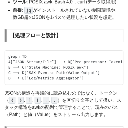
ツール
: POSIX awk, Bash 4.0+, curl (データ取得用)
前提
:
がインストールされていない制限環境や、
jq
数GB超のJSONを1パスで処理したい状況を想定。
【処理フローと設計】
graph TD

A["JSON Stream/File"] --> B["Pre-processor: Tokenizer
B --> C["State Machine: POSIX awk"]

C --> D["SAX Events: Path/Value Output"]

JSONの構造を再帰的に読み込むのではなく、トークン
（
,
,
,
,
,
）を区切り文字として扱い、ス
{
}
[
]
:
,
タック構造をawkの配列で管理することで、現在のパス
（Path）と値（Value）をストリーム出力します。