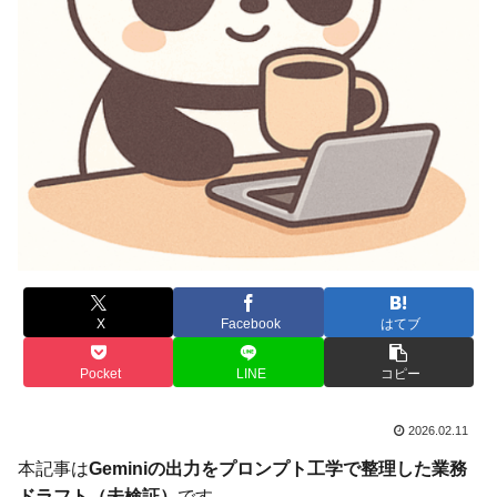
X
Facebook
はてブ
Pocket
LINE
コピー
2026.02.11
本記事は
Geminiの出力をプロンプト工学で整理した業務
ドラフト（未検証）
です。