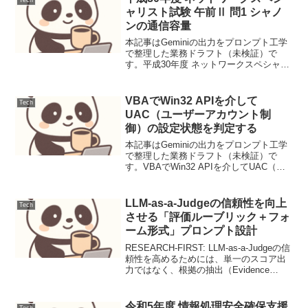
び...
ャリスト試験 午前Ⅱ 問1 シャノ
ンの通信容量
本記事はGeminiの出力をプロンプト工学
で整理した業務ドラフト（未検証）で
す。平成30年度 ネットワークスペシャリ
スト試験 午前Ⅱ 問1 シャノンの通信容量
通信路の帯域幅とSN比から最大伝送速度
を求める「シャノンの定理」を用い、対
VBAでWin32 APIを介して
Tech
数計算を...
UAC（ユーザーアカウント制
御）の設定状態を判定する
本記事はGeminiの出力をプロンプト工学
で整理した業務ドラフト（未検証）で
す。VBAでWin32 APIを介してUAC（ユ
ーザーアカウント制御）の設定状態を判
定する【背景と目的】権限不足によるフ
ァイル操作や外部連携のエラーを防ぐた
LLM-as-a-Judgeの信頼性を向上
Tech
め、実行...
させる「評価ルーブリック＋フォ
ーム形式」プロンプト設計
RESEARCH-FIRST: LLM-as-a-Judgeの信
頼性を高めるためには、単一のスコア出
力ではなく、根拠の抽出（Evidence
Extraction）と評価基準（Rubric）への適
合性を個別に判断させる「多段階評価」
が有効で...
令和5年度 情報処理安全確保支援
Tech