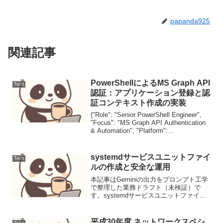
papanda925
関連記事
PowerShellによるMS Graph API
Tech
認証：アプリケーション登録と認
証コンテキスト作成の実装
{"Role": "Senior PowerShell Engineer",
"Focus": "MS Graph API Authentication
& Automation", "Platform":
"Windows/Linux",...
systemdサービスユニットファイ
Tech
ルの作成と安全な運用
本記事はGeminiの出力をプロンプト工学
で整理した業務ドラフト（未検証）で
す。systemdサービスユニットファイル
の作成と安全な運用要件と前提、Linuxシ
ステム上でバックグラウンドプロセスを
管理するsystemdサービスユニットおよ
平成30年度 ネットワークスペシ
Tech