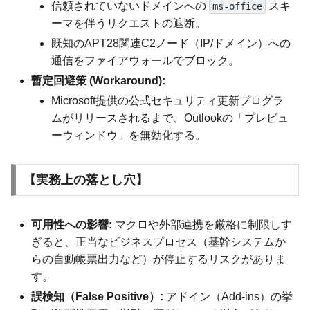
信頼されていないドメインへの
スキ
ms-office
ーマを伴うリクエストの遮断。
既知のAPT28関連C2ノード（IP/ドメイン）への
通信をファイアウォールでブロック。
暫定回避策 (Workaround):
Microsoft提供の公式セキュリティ更新プログラ
ムがリリースされるまで、Outlookの「プレビュ
ーウィンドウ」を無効化する。
【実務上の落とし穴】
可用性への影響:
マクロや外部連携を厳格に制限しす
ぎると、正当なビジネスプロセス（基幹システムか
らの自動帳票出力など）が停止するリスクがありま
す。
誤検知（False Positive）:
アドイン（Add-ins）の挙