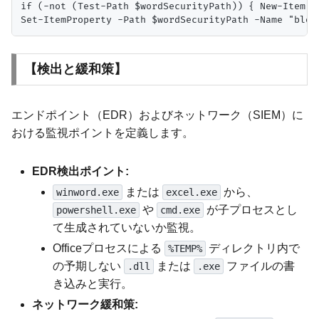
if (-not (Test-Path $wordSecurityPath)) { New-Item -P
【検出と緩和策】
エンドポイント（EDR）およびネットワーク（SIEM）に
おける監視ポイントを定義します。
EDR検出ポイント:
または
から、
winword.exe
excel.exe
や
が子プロセスとし
powershell.exe
cmd.exe
て生成されていないか監視。
Officeプロセスによる
ディレクトリ内で
%TEMP%
の予期しない
または
ファイルの書
.dll
.exe
き込みと実行。
ネットワーク緩和策: