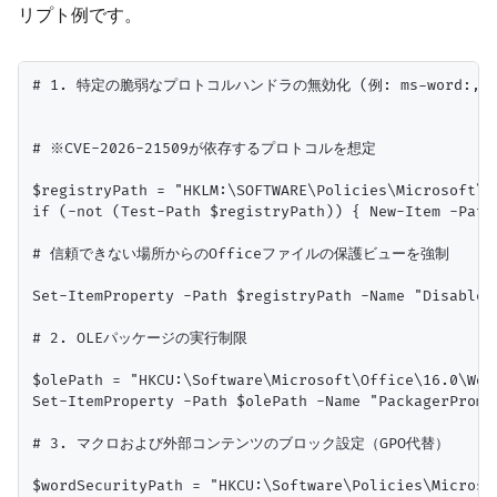
リプト例です。
# 1. 特定の脆弱なプロトコルハンドラの無効化 (例: ms-word:, ms-o
# ※CVE-2026-21509が依存するプロトコルを想定

$registryPath = "HKLM:\SOFTWARE\Policies\Microsoft\Of
if (-not (Test-Path $registryPath)) { New-Item -Path 
# 信頼できない場所からのOfficeファイルの保護ビューを強制

Set-ItemProperty -Path $registryPath -Name "DisableI
# 2. OLEパッケージの実行制限

$olePath = "HKCU:\Software\Microsoft\Office\16.0\Word
Set-ItemProperty -Path $olePath -Name "PackagerPrompt
# 3. マクロおよび外部コンテンツのブロック設定（GPO代替）

$wordSecurityPath = "HKCU:\Software\Policies\Microsof