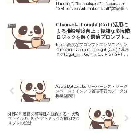
Handling", "technologies": , "approach":
"SRE-driven Automation Draft"}本記事は
Ge...
Chain-of-Thought (CoT) 活用に
Tech
よる推論精度向上：複雑な多段階
ロジックを解く最適プロンプト設
計
topic: 高度なプロンプトエンジニアリン
グmethod: Chain-of-Thought (CoT) / 思考
タグtarget_llm: Gemini 1.5 Pro / GPT-
4oaudience: プロンプトエンジニア, AI
開...
Azure Databricks サーバーレス・ワーク
スペース：インフラ管理不要のデータ分
析基盤設計
外部API連携の冪等性を担保する：状態
ファイルを用いたアトミックな同期スク
リプトの設計