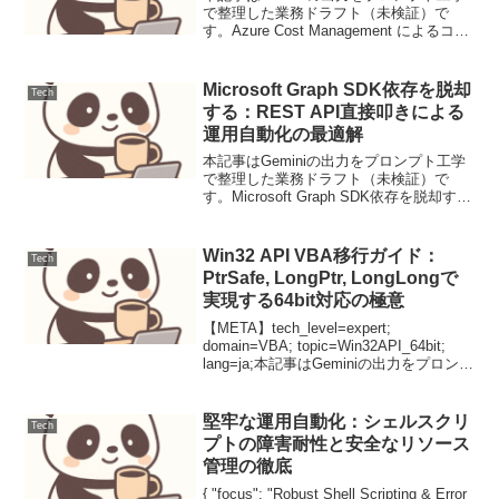
で整理した業務ドラフト（未検証）で
す。Azure Cost Management によるコス
ト最適化戦略クラウド利用が拡大する中
で、コスト管理は事業の収益性と持続可
能性を左右する重要な要素となってい...
Microsoft Graph SDK依存を脱却
Tech
する：REST API直接叩きによる
運用自動化の最適解
本記事はGeminiの出力をプロンプト工学
で整理した業務ドラフト（未検証）で
す。Microsoft Graph SDK依存を脱却す
る：REST API直接叩きによる運用自動化
の最適解【導入：解決する課題】SDKの
更新管理や依存関係の競合から...
Win32 API VBA移行ガイド：
Tech
PtrSafe, LongPtr, LongLongで
実現する64bit対応の極意
【META】tech_level=expert;
domain=VBA; topic=Win32API_64bit;
lang=ja;本記事はGeminiの出力をプロンプ
ト工学で整理した業務ドラフト（未検
証）です。Win32 API VBA...
堅牢な運用自動化：シェルスクリ
Tech
プトの障害耐性と安全なリソース
管理の徹底
{ "focus": "Robust Shell Scripting & Error