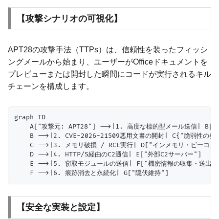
【攻撃シナリオの可視化】
APT28の攻撃手法（TTPs）は、信頼性を装ったフィッシ
ングメールから始まり、ユーザーがOfficeドキュメントを
プレビューまたは開封した瞬間にコードが実行されるキル
チェーンを構成します。
graph TD

    A["攻撃元: APT28"] -->|1. 高度な標的型メール送信| B[
    B -->|2. CVE-2026-21509悪用文書の開封| C{"脆弱性の発火
    C -->|3. メモリ破損 / RCE実行| D["インメモリ・ビーコン展
    D -->|4. HTTP/S経由のC2通信| E["外部C2サーバー"]

    E -->|5. 窃取モジュールの送信| F["機密情報の収集・送出"]
【安全な実装と設定】