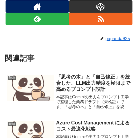
papanda925
関連記事
「思考の木」と「自己修正」を統
Tech
合した、LLM出力精度を極限まで
高めるプロンプト設計
本記事はGeminiの出力をプロンプト工学
で整理した業務ドラフト（未検証）で
す。「思考の木」と「自己修正」を統合
した、LLM出力精度を極限まで高めるプ
ロンプト設計【ユースケース定義と課
題】複雑な論理推論や多角的な問題解決
Azure Cost Management による
Tech
において、LLMの論...
コスト最適化戦略
本記事はGeminiの出力をプロンプト工学