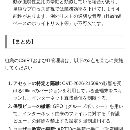
動が脆弱性悪用の挙動と類似している場合があり、
単純なプロセス監視では業務効率を下げてしまう可
能性があります。例外リストの適切な管理（Hash値
ベースのホワイトリスト等）が不可欠です。
【まとめ】
組織のCSIRTおよびIT管理者は、以下の3点を直ちに実施
してください。
アセットの特定と隔離:
CVE-2026-21509の影響を受
けるOfficeのバージョンを利用している全端末をスキ
ャンし、インターネット直接通信を制限する。
保護ビューの徹底:
GPO（グループポリシー）を用い
て、インターネット由来のファイルに対する「保護
ビュー」の解除を禁止する設定を強制適用する。
ユーザー教育の更新:
APT28の最新の手口（政府機関