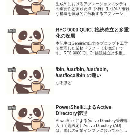
生成AIにおけるアブレーションスタディ
の重要性と実践要点（3行）生成AIの複雑
な構造を体系的に分析するアブレーショ
ンスタディは、性能向上、コスト最適
化、そして信頼性確保に不可欠です。各
モジュールやハイパーパラメータの寄与
RFC 9000 QUIC: 接続確立と多重
Tech
度を定量的に評価する...
化の深層
本記事はGeminiの出力をプロンプト工学
で整理した業務ドラフト（未検証）で
す。RFC 9000 QUIC: 接続確立と多重化
の深層背景インターネットプロトコルの
進化は、常にパフォーマンス、セキュリ
ティ、および信頼性の向上を追求してき
/bin, /usr/bin, /usr/sbin,
Tech
ました...
/usr/local/bin の違い
なるほど
PowerShellによるActive
Tech
Directory管理
PowerShellによるActive Directory管理導
入（問題設定）Active Directory (AD)
は、現代の企業インフラにおいて不可欠
な役割を担っています。ユーザーアカウ