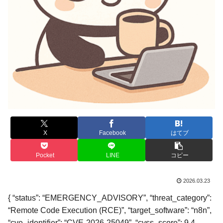
X
Facebook
はてブ
Pocket
LINE
コピー
2026.03.23
{ “status”: “EMERGENCY_ADVISORY”, “threat_category”:
“Remote Code Execution (RCE)”, “target_software”: “n8n”,
“cve_identifier”: “CVE-2026-25049”, “cvss_score”: 9.4,