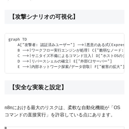
【攻撃シナリオの可視化】
graph TD

    A["攻撃者: 認証済みユーザー"] -->|悪意のある式(Expressi
    B -->|ワークフロー実行エンジンが処理| C{"脆弱なノード: Exec
    C -->|サニタイズ不備によるコマンド注入| D["ホストOSのシェ
    D -->|リバースシェルの確立| E["外部C2サーバー"]

【安全な実装と設定】
n8nにおける最大のリスクは、柔軟な自動化機能が「OS
コマンドの直接実行」を許容している点にあります。