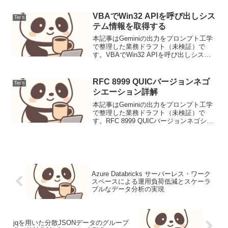
ント、グループ、コンピュータ、プリン
タなど、多...
VBAでWin32 APIを呼び出しシス
Tech
テム情報を取得する
本記事はGeminiの出力をプロンプト工学
で整理した業務ドラフト（未検証）で
す。VBAでWin32 APIを呼び出しシステ
ム情報を取得する背景と要件Microsoft
Officeアプリケーション（Excel、Access
など）の自動化にお...
RFC 8999 QUICバージョンネゴ
Tech
シエーション詳解
本記事はGeminiの出力をプロンプト工学
で整理した業務ドラフト（未検証）で
す。RFC 8999 QUICバージョンネゴシエ
ーション詳解背景QUIC (Quick UDP
Internet Connections) は、HTTP/3 の基
盤...
Azure Databricks サーバーレス・ワーク
スペースによる運用負荷低減とスケーラ
ブルなデータ分析の実現
jqを用いた分散JSONデータのグループ