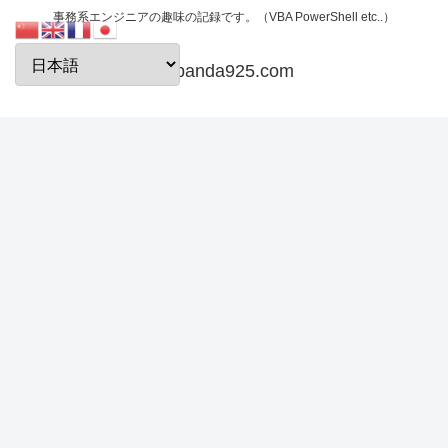
事務系エンジニアの趣味の記録です。（VBA PowerShell etc..）
papanda925.com