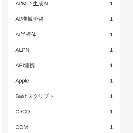
AI/ML>生成AI
1
AI/機械学習
1
AI半導体
1
ALPN
1
API連携
1
Apple
1
Bashスクリプト
1
CI/CD
1
COM
1