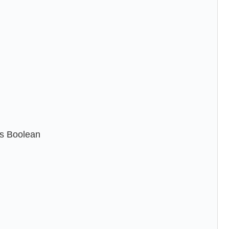
s Boolean