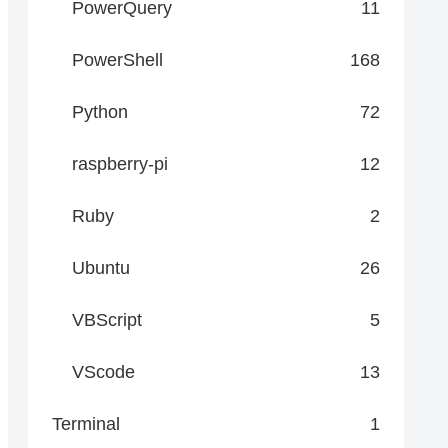
PowerQuery
11
PowerShell
168
Python
72
raspberry-pi
12
Ruby
2
Ubuntu
26
VBScript
5
VScode
13
Terminal
1