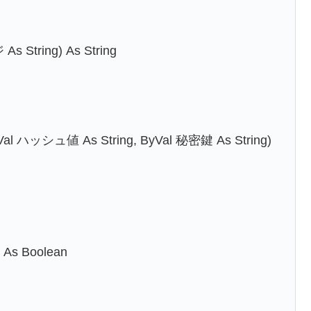
String) As String
ッシュ値 As String, ByVal 秘密鍵 As String)
 As Boolean