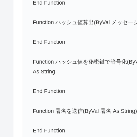
End Function
Function ハッシュ値算出(ByVal メッセージ As 
End Function
Function ハッシュ値を秘密鍵で暗号化(ByVal ハ
As String
End Function
Function 署名を送信(ByVal 署名 As String)
End Function