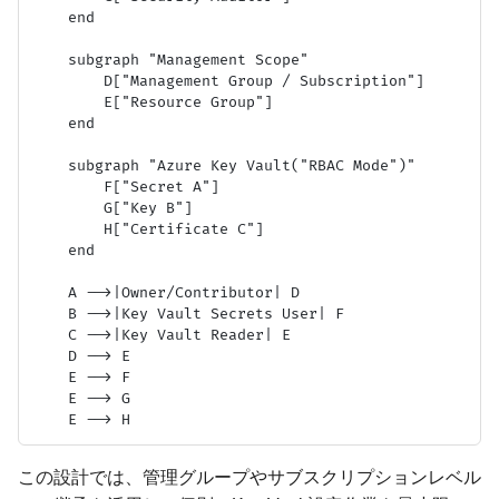
    end

    subgraph "Management Scope"

        D["Management Group / Subscription"]

        E["Resource Group"]

    end

    subgraph "Azure Key Vault("RBAC Mode")"

        F["Secret A"]

        G["Key B"]

        H["Certificate C"]

    end

    A -->|Owner/Contributor| D

    B -->|Key Vault Secrets User| F

    C -->|Key Vault Reader| E

    D --> E

    E --> F

    E --> G

この設計では、管理グループやサブスクリプションレベル