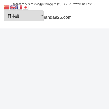
事務系エンジニアの趣味の記録です。（VBA PowerShell etc..）
papanda925.com