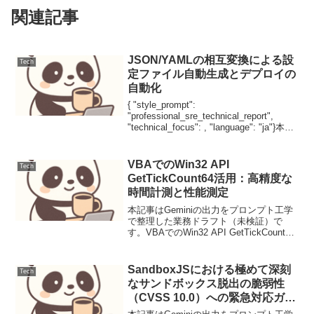
関連記事
JSON/YAMLの相互変換による設
Tech
定ファイル自動生成とデプロイの
自動化
{ "style_prompt":
"professional_sre_technical_report",
"technical_focus": , "language": "ja"}本記
事はGeminiの出力をプロンプト工学で整
理した業...
VBAでのWin32 API
Tech
GetTickCount64活用：高精度な
時間計測と性能測定
本記事はGeminiの出力をプロンプト工学
で整理した業務ドラフト（未検証）で
す。VBAでのWin32 API GetTickCount64
活用：高精度な時間計測と性能測定1. 背
景と要件VBA（Visual Basic for Applic...
SandboxJSにおける極めて深刻
Tech
なサンドボックス脱出の脆弱性
（CVSS 10.0）への緊急対応ガイ
ド