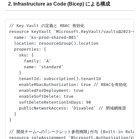
2. Infrastructure as Code (Bicep) による構成
// Key Vault の定義と RBAC 有効化

resource keyVault 'Microsoft.KeyVault/vaults@2023-07-
  name: 'kv-prod-shared-001'

  location: resourceGroup().location

  properties: {

    sku: {

      family: 'A'

      name: 'standard'

    }

    tenantId: subscription().tenantId

    enableRbacAuthorization: true // RBACを有効化

    enabledForDeployment: true

    enableSoftDelete: true

    softDeleteRetentionInDays: 90

    publicNetworkAccess: 'Disabled' // 閉域網推奨

  }

}

// 開発チームへの「シークレット参照権限」付与 (Built-in Role: Key
resource roleAssignment 'Microsoft.Authorization/role