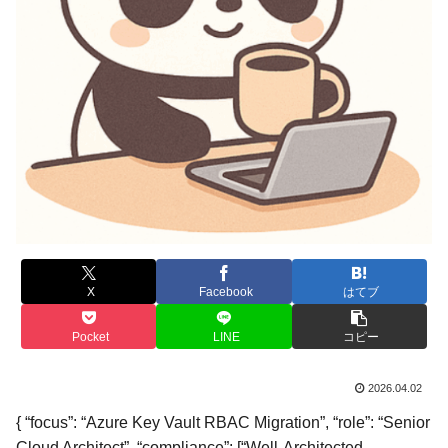
X
Facebook
はてブ
Pocket
LINE
コピー
2026.04.02
{ “focus”: “Azure Key Vault RBAC Migration”, “role”: “Senior
Cloud Architect”, “compliance”: [“Well-Architected