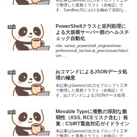
本記事はGeminiの出力をプロンプト工学
で整理した業務ドラフト（未検証）で
す。SandboxJSにおける極めて深刻なサ
ンドボックス脱出の脆弱性（CVSS
10.0）への緊急対応ガイド【脅威の概要
と背景】JavaScript実行環境を分離す...
PowerShellクラスと並列処理に
Tech
よる大規模サーバー群のヘルスチ
ェック自動化
role: senior_powershell_engineertone:
professional_technical_precisionarchitect
ure:
class_based_object_oriented_designfo...
jqコマンドによるJSONデータ処
Tech
理の極意
本記事はGeminiの出力をプロンプト工学
で整理した業務ドラフト（未検証）で
す。jqコマンドによるJSONデータ処理の
極意DevOpsエンジニアにとって、JSON
データの効率的な処理は日々の業務で不
可欠です。本記事では、強力なコマンド
Movable Typeに複数の深刻な脆
Tech
ライン...
弱性（XSS, RCEリスク含む）発
覚：CSIRT緊急対応ガイドライン
本記事はGeminiの出力をプロンプト工学
で整理した業務ドラフト（未検証）で