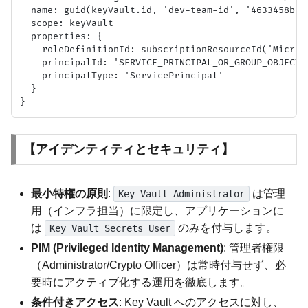
  name: guid(keyVault.id, 'dev-team-id', '4633458b-17
  scope: keyVault

  properties: {

    roleDefinitionId: subscriptionResourceId('Micros
    principalId: 'SERVICE_PRINCIPAL_OR_GROUP_OBJECT_I
    principalType: 'ServicePrincipal'

  }

【アイデンティティとセキュリティ】
最小特権の原則
:
は管理
Key Vault Administrator
用（インフラ担当）に限定し、アプリケーションに
は
のみを付与します。
Key Vault Secrets User
PIM (Privileged Identity Management)
: 管理者権限
（Administrator/Crypto Officer）は常時付与せず、必
要時にアクティブ化する運用を徹底します。
条件付きアクセス
: Key Vault へのアクセスに対し、