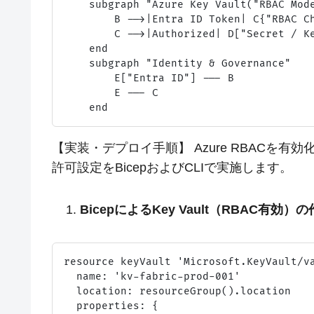
    subgraph "Azure Key Vault("RBAC Mode
        B -->|Entra ID Token| C{"RBAC Ch
        C -->|Authorized| D["Secret / Ke
    end

    subgraph "Identity & Governance"

        E["Entra ID"] --- B

        E --- C

【実装・デプロイ手順】 Azure RBACを有効化
許可設定をBicepおよびCLIで実施します。
BicepによるKey Vault（RBAC有効）
resource keyVault 'Microsoft.KeyVault/va
  name: 'kv-fabric-prod-001'

  location: resourceGroup().location

  properties: {
