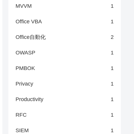
MVVM
1
Office VBA
1
Office自動化
2
OWASP
1
PMBOK
1
Privacy
1
Productivity
1
RFC
1
SIEM
1
 principalId -o tsv)
