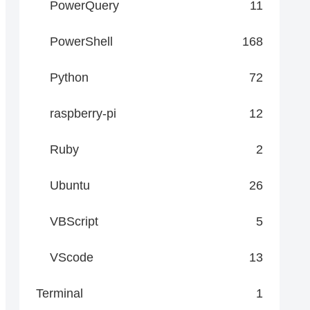
PowerQuery
11
PowerShell
168
Python
72
raspberry-pi
12
Ruby
2
Ubuntu
26
VBScript
5
VScode
13
Terminal
1