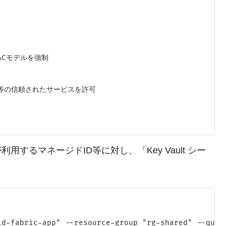
RBACモデルを強制

bric等の信頼されたサービスを許可

cが利用するマネージドID等に対し、「Key Vault シー
d-fabric-app" --resource-group "rg-shared" --query