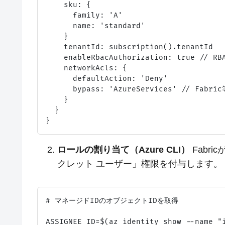
    sku: {

      family: 'A'

      name: 'standard'

    }

    tenantId: subscription().tenantId

    enableRbacAuthorization: true // 
    networkAcls: {

      defaultAction: 'Deny'

      bypass: 'AzureServices' // Fa
    }

  }

ロールの割り当て（Azure CLI）
Fabri
クレット ユーザー」権限を付与します。
# マネージドIDのオブジェクトIDを取得

ASSIGNEE_ID=$(az identity show --name "i