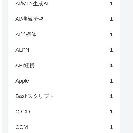
AI/ML>生成AI
1
AI/機械学習
1
AI半導体
1
ALPN
1
API連携
1
Apple
1
Bashスクリプト
1
CI/CD
1
COM
1