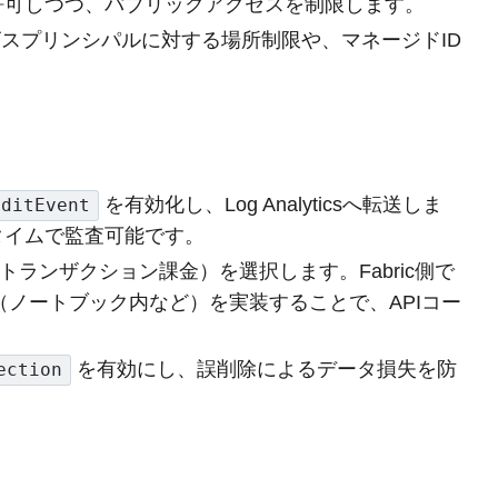
を許可しつつ、パブリックアクセスを制限します。
スプリンシパルに対する場所制限や、マネージドID
。
を有効化し、Log Analyticsへ転送しま
uditEvent
ルタイムで監査可能です。
d SKU（トランザクション課金）を選択します。Fabric側で
ノートブック内など）を実装することで、APIコー
を有効にし、誤削除によるデータ損失を防
ection