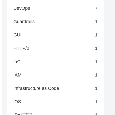
DevOps
7
Guardrails
1
GUI
1
HTTP/2
1
IaC
1
IAM
1
Infrastructure as Code
1
iOS
1
IPA午前2
1