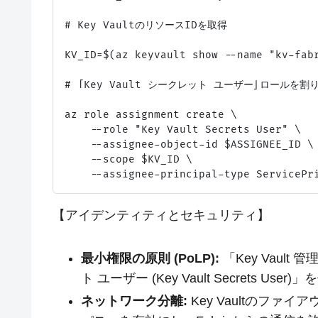
# Key VaultのリソースIDを取得

KV_ID=$(az keyvault show --name "kv-fabr
# 「Key Vault シークレット ユーザー」ロールを割り
az role assignment create \

    --role "Key Vault Secrets User" \

    --assignee-object-id $ASSIGNEE_ID \

    --scope $KV_ID \

【アイデンティティとセキュリティ】
最小権限の原則 (PoLP):
「Key Vault
ト ユーザー (Key Vault Secrets Use
ネットワーク分離:
Key Vaultのファイ