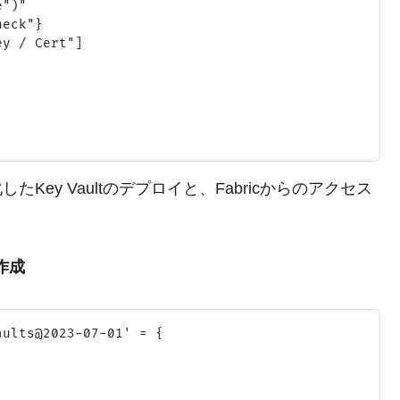
")"

eck"}

y / Cert"]

したKey Vaultのデプロイと、Fabricからのアクセス
の作成
ults@2023-07-01' = {
